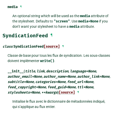
media
¶
An optional string which will be used as the
media
attribute of
the stylesheet. Defaults to
"screen"
. Use
media=None
if you
don’t want your stylesheet to have a
media
attribute.
SyndicationFeed
¶
class
SyndicationFeed
[source]
¶
Classe de base pour tous les flux de syndication. Les sous-classes
doivent implémenter
write()
.
__init__
(
title
,
link
,
description
,
language
=
None
,
author_email
=
None
,
author_name
=
None
,
author_link
=
None
,
subtitle
=
None
,
categories
=
None
,
feed_url
=
None
,
feed_copyright
=
None
,
feed_guid
=
None
,
ttl
=
None
,
stylesheets
=
None
,
**
kwargs
)
[source]
¶
Initialise le flux avec le dictionnaire de métadonnées indiqué,
qui s’applique au flux entier.