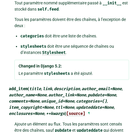
Tout paramètre nommé supplémentaire passé à
__init__
est
stocké dans
self.feed
.
Tous les paramètres doivent être des chaînes, à l’exception de
deux :
categories
doit être une liste de chaînes.
stylesheets
doit être une séquence de chaînes ou
d’instances
Stylesheet
.
Changed in Django 5.2:
Le paramètre
stylesheets
a été ajouté.
add_item
(
title
,
link
,
description
,
author_email
=
None
,
author_name
=
None
,
author_link
=
None
,
pubdate
=
None
,
comments
=
None
,
unique_id
=
None
,
categories
=
()
,
item_copyright
=
None
,
ttl
=
None
,
updateddate
=
None
,
enclosures
=
None
,
**
kwargs
)
[source]
¶
Ajoute un élément au flux. Tous les paramètres sont censés
être des chaînes, sauf
pubdate
et
updateddate
qui doivent