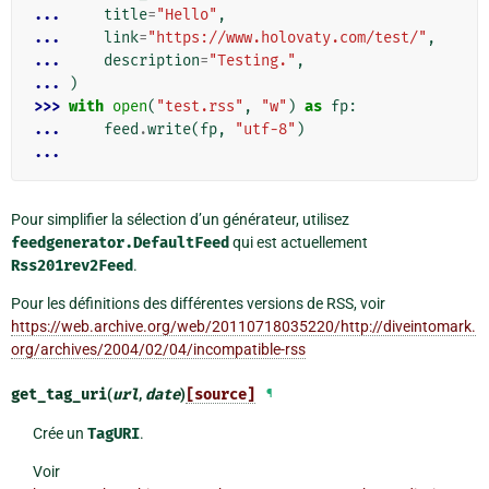
... 
title
=
"Hello"
,
... 
link
=
"https://www.holovaty.com/test/"
,
... 
description
=
"Testing."
,
... 
)
>>> 
with
open
(
"test.rss"
,
"w"
)
as
fp
:
... 
feed
.
write
(
fp
,
"utf-8"
)
...
Pour simplifier la sélection d’un générateur, utilisez
feedgenerator.DefaultFeed
qui est actuellement
Rss201rev2Feed
.
Pour les définitions des différentes versions de RSS, voir
https://web.archive.org/web/20110718035220/http://diveintomark.
org/archives/2004/02/04/incompatible-rss
get_tag_uri
(
url
,
date
)
[source]
¶
Crée un
TagURI
.
Voir