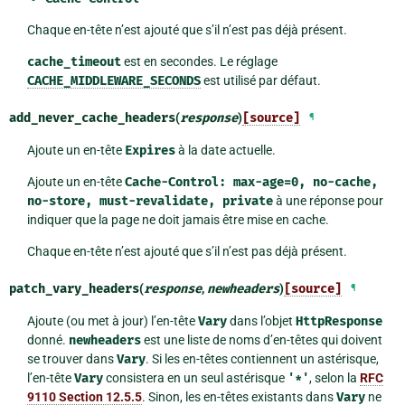
Chaque en-tête n’est ajouté que s’il n’est pas déjà présent.
cache_timeout
est en secondes. Le réglage
CACHE_MIDDLEWARE_SECONDS
est utilisé par défaut.
add_never_cache_headers
(
response
)
[source]
¶
Ajoute un en-tête
Expires
à la date actuelle.
Ajoute un en-tête
Cache-Control:
max-age=0,
no-cache,
no-store,
must-revalidate,
private
à une réponse pour
indiquer que la page ne doit jamais être mise en cache.
Chaque en-tête n’est ajouté que s’il n’est pas déjà présent.
patch_vary_headers
(
response
,
newheaders
)
[source]
¶
Ajoute (ou met à jour) l’en-tête
Vary
dans l’objet
HttpResponse
donné.
newheaders
est une liste de noms d’en-têtes qui doivent
se trouver dans
Vary
. Si les en-têtes contiennent un astérisque,
l’en-tête
Vary
consistera en un seul astérisque
'*'
, selon la
RFC
9110 Section 12.5.5
. Sinon, les en-têtes existants dans
Vary
ne