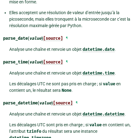
mise en forme.
Elles acceptent une résolution de valeur d’entrée jusqu’à la
picoseconde, mais elles tronquent à la microseconde car c’est la
résolution maximale gérée par Python.
parse_date
(
value
)
[source]
¶
Analyse une chaîne et renvoie un objet
datetime.date
.
parse_time
(
value
)
[source]
¶
Analyse une chaîne et renvoie un objet
datetime.time
.
Les décalages UTC ne sont pas pris en charge ; si
value
en
contient un, le résultat sera
None
.
parse_datetime
(
value
)
[source]
¶
Analyse une chaîne et renvoie un objet
datetime.datetime
.
Les décalages UTC sont pris en charge ; si
value
en contient un,
l’attribut
tzinfo
du résultat sera une instance
datetime.timezone
.