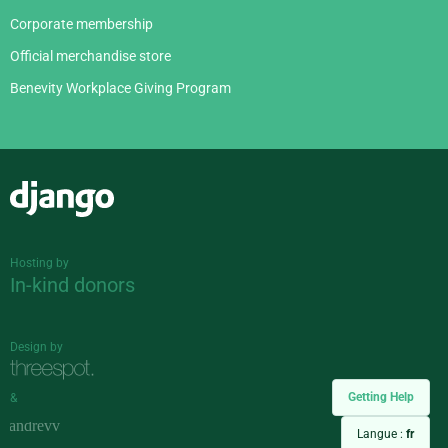
Corporate membership
Official merchandise store
Benevity Workplace Giving Program
Django
Hosting by
In-kind donors
Design by
Getting Help
&
Langue :
fr