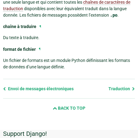
une seule langue et qui contient toutes les
chaînes de caractères de
traduction
disponibles avec leur équivalent traduit dans la langue
donnée. Les fichiers de messages possèdent l’extension
.po
.
chaîne à traduire
¶
Du texte à traduire.
format de fichier
¶
Un fichier de formats est un module Python définissant les formats
de données d’une langue définie.
Previous
Envoi de messages électroniques
Traduction
page
and
BACK TO TOP
next
page
Support Django!
Informations