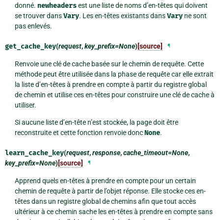
donné.
newheaders
est une liste de noms d’en-têtes qui doivent
se trouver dans
Vary
. Les en-têtes existants dans
Vary
ne sont
pas enlevés.
get_cache_key
(
request
,
key_prefix=None
)
[source]
¶
Renvoie une clé de cache basée sur le chemin de requête. Cette
méthode peut être utilisée dans la phase de requête car elle extrait
la liste d’en-têtes à prendre en compte à partir du registre global
de chemin et utilise ces en-têtes pour construire une clé de cache à
utiliser.
Si aucune liste d’en-tête n’est stockée, la page doit être
reconstruite et cette fonction renvoie donc
None
.
learn_cache_key
(
request
,
response
,
cache_timeout=None
,
key_prefix=None
)
[source]
¶
Apprend quels en-têtes à prendre en compte pour un certain
chemin de requête à partir de l’objet réponse. Elle stocke ces en-
têtes dans un registre global de chemins afin que tout accès
ultérieur à ce chemin sache les en-têtes à prendre en compte sans