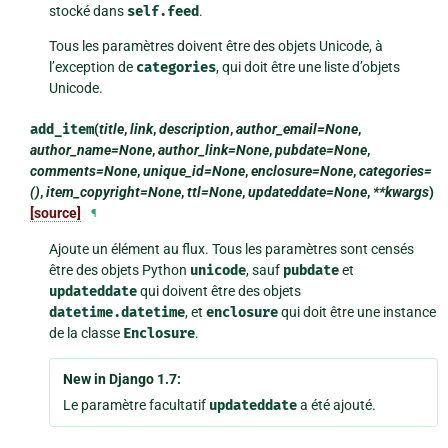
stocké dans
self.feed
.
Tous les paramètres doivent être des objets Unicode, à
l’exception de
categories
, qui doit être une liste d’objets
Unicode.
add_item
(
title
,
link
,
description
,
author_email=None
,
author_name=None
,
author_link=None
,
pubdate=None
,
comments=None
,
unique_id=None
,
enclosure=None
,
categories=
()
,
item_copyright=None
,
ttl=None
,
updateddate=None
,
**kwargs
)
[source]
¶
Ajoute un élément au flux. Tous les paramètres sont censés
être des objets Python
unicode
, sauf
pubdate
et
updateddate
qui doivent être des objets
datetime.datetime
, et
enclosure
qui doit être une instance
de la classe
Enclosure
.
New in Django 1.7:
Le paramètre facultatif
updateddate
a été ajouté.