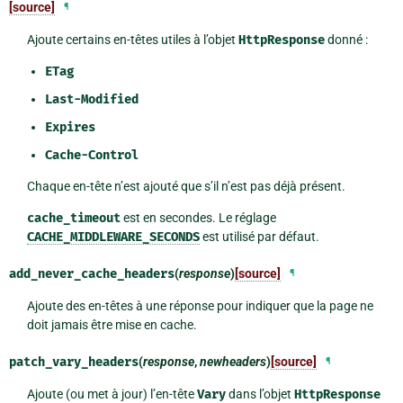
[source]
¶
Ajoute certains en-têtes utiles à l’objet
HttpResponse
donné :
ETag
Last-Modified
Expires
Cache-Control
Chaque en-tête n’est ajouté que s’il n’est pas déjà présent.
cache_timeout
est en secondes. Le réglage
CACHE_MIDDLEWARE_SECONDS
est utilisé par défaut.
add_never_cache_headers
(
response
)
[source]
¶
Ajoute des en-têtes à une réponse pour indiquer que la page ne
doit jamais être mise en cache.
patch_vary_headers
(
response
,
newheaders
)
[source]
¶
Ajoute (ou met à jour) l’en-tête
Vary
dans l’objet
HttpResponse