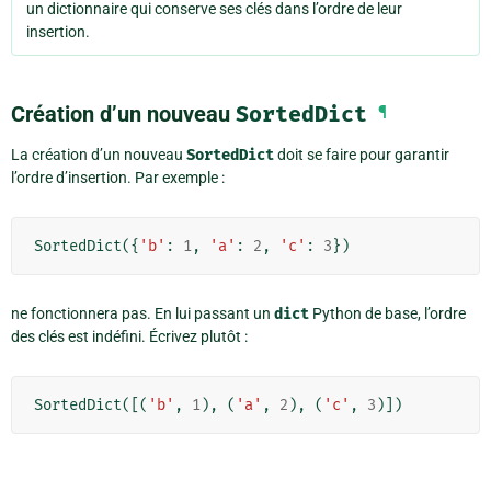
un dictionnaire qui conserve ses clés dans l’ordre de leur
insertion.
Création d’un nouveau
SortedDict
¶
La création d’un nouveau
SortedDict
doit se faire pour garantir
l’ordre d’insertion. Par exemple :
SortedDict
({
'b'
:
1
,
'a'
:
2
,
'c'
:
3
})
ne fonctionnera pas. En lui passant un
dict
Python de base, l’ordre
des clés est indéfini. Écrivez plutôt :
SortedDict
([(
'b'
,
1
),
(
'a'
,
2
),
(
'c'
,
3
)])