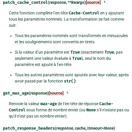
patch_cache_control
(
response
,
**kwargs
)
[source]
¶
Cette fonction complète l’en-tête
Cache-Control
en y ajoutant
tous les paramètres nommés. La transformation se fait comme
suit :
Tous les paramètres nommés sont transformés en minuscules
et les soulignements sont convertis en tirets.
Si la valeur d’un paramètre est
True
(exactement
True
, pas
seulement une valeur évaluée à
True
), seul le nom du
paramètre est ajouté à l’en-tête.
Tous les autres paramètres sont ajoutés avec leur valeur, après
avoir passé par la fonction
str()
.
get_max_age
(
response
)
[source]
¶
Renvoie la valeur
max-age
de l’en-tête de réponse
Cache-
Control
sous forme de nombre entier (ou
None
s’il n’existe pas ou
qu’il n’est pas un nombre entier).
patch_response_headers
(
response
,
cache_timeout=None
)