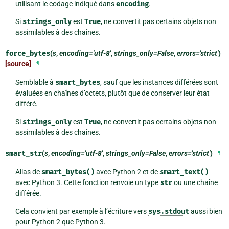
utilisant le codage indiqué dans
encoding
.
Si
strings_only
est
True
, ne convertit pas certains objets non
assimilables à des chaînes.
force_bytes
(
s
,
encoding='utf-8'
,
strings_only=False
,
errors='strict'
)
[source]
¶
Semblable à
smart_bytes
, sauf que les instances différées sont
évaluées en chaînes d’octets, plutôt que de conserver leur état
différé.
Si
strings_only
est
True
, ne convertit pas certains objets non
assimilables à des chaînes.
smart_str
(
s
,
encoding='utf-8'
,
strings_only=False
,
errors='strict'
)
¶
Alias de
smart_bytes()
avec Python 2 et de
smart_text()
avec Python 3. Cette fonction renvoie un type
str
ou une chaîne
différée.
Cela convient par exemple à l’écriture vers
sys.stdout
aussi bien
pour Python 2 que Python 3.