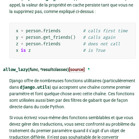
appel, la valeur de la propriété en cache persiste tant que vous ne
la supprimez pas, comme expliqué ci-dessus :
x
=
person
.
friends
# calls first time
y
=
person
.
get_friends
()
# calls again
z
=
person
.
friends
# does not call
x
is
z
# is True
allow_lazy
(
func
,
*resultclasses
)
[source]
¶
Django offre de nombreuses fonctions utilitaires (particulièrement
dans
django.utils
) qui acceptent une chaîne comme premier
paramètre et font quelque chose avec cette chaîne. Ces fonctions
sont utilisées aussi bien par des filtres de gabarit que de façon
directe dans du code Python.
Si vous écrivez vous-même des fonctions semblables et que vous
devez gérer des traductions, vous serez confronté au problème du
traitement du premier paramètre quand il s’agit d’un objet de
traduction différée. Il n’est pas souhaitable de le convertir