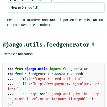
New in Django 1.8.
Échappe les caractères non sûrs de la portion de chemin d’un URI
(Uniform Resource Identifier).
django.utils.feedgenerator
¶
Exemple d’utilisation :
>>> 
from
django.utils
import
feedgenerator
>>> 
feed
=
feedgenerator
.
Rss201rev2Feed
(
... 
title
=
"Poynter E-Media Tidbits"
,
... 
link
=
"http://www.poynter.org/column.asp?
id=31"
,
... 
description
=
"A group Weblog by the sharp
est minds in online media/journalism/publishin
g."
,