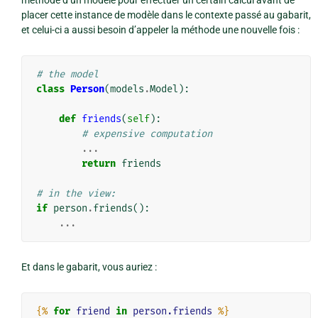
méthode d’un modèle pour effectuer un certain calcul avant de
placer cette instance de modèle dans le contexte passé au gabarit,
et celui-ci a aussi besoin d’appeler la méthode une nouvelle fois :
# the model
class
Person
(
models
.
Model
):
def
friends
(
self
):
# expensive computation
...
return
friends
# in the view:
if
person
.
friends
():
...
Et dans le gabarit, vous auriez :
{%
for
friend
in
person.friends
%}