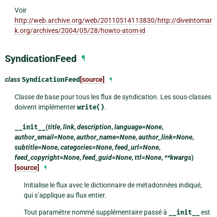
Voir
http://web.archive.org/web/20110514113830/http://diveintomar
k.org/archives/2004/05/28/howto-atom-id
SyndicationFeed
¶
class
SyndicationFeed
[source]
¶
Classe de base pour tous les flux de syndication. Les sous-classes
doivent implémenter
write()
.
__init__
(
title
,
link
,
description
,
language=None
,
author_email=None
,
author_name=None
,
author_link=None
,
subtitle=None
,
categories=None
,
feed_url=None
,
feed_copyright=None
,
feed_guid=None
,
ttl=None
,
**kwargs
)
[source]
¶
Initialise le flux avec le dictionnaire de métadonnées indiqué,
qui s’applique au flux entier.
Tout paramètre nommé supplémentaire passé à
__init__
est