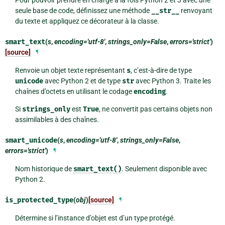
Pour pouvoir prendre en charge à la fois Python 2 et 3 avec une
seule base de code, définissez une méthode
__str__
renvoyant
du texte et appliquez ce décorateur à la classe.
smart_text
(
s
,
encoding='utf-8'
,
strings_only=False
,
errors='strict'
)
[source]
¶
Renvoie un objet texte représentant
s
, c’est-à-dire de type
unicode
avec Python 2 et de type
str
avec Python 3. Traite les
chaînes d’octets en utilisant le codage
encoding
.
Si
strings_only
est
True
, ne convertit pas certains objets non
assimilables à des chaînes.
smart_unicode
(
s
,
encoding='utf-8'
,
strings_only=False
,
errors='strict'
)
¶
Nom historique de
smart_text()
. Seulement disponible avec
Python 2.
is_protected_type
(
obj
)
[source]
¶
Détermine si l’instance d’objet est d’un type protégé.