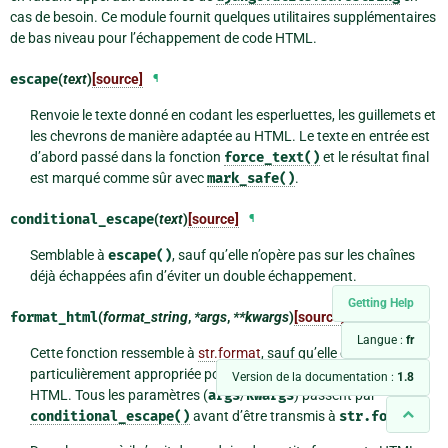
cas de besoin. Ce module fournit quelques utilitaires supplémentaires
de bas niveau pour l’échappement de code HTML.
escape
(
text
)
[source]
¶
Renvoie le texte donné en codant les esperluettes, les guillemets et
les chevrons de manière adaptée au HTML. Le texte en entrée est
d’abord passé dans la fonction
force_text()
et le résultat final
est marqué comme sûr avec
mark_safe()
.
conditional_escape
(
text
)
[source]
¶
Semblable à
escape()
, sauf qu’elle n’opère pas sur les chaînes
déjà échappées afin d’éviter un double échappement.
Getting Help
format_html
(
format_string
,
*args
,
**kwargs
)
[source]
¶
Langue :
fr
Cette fonction ressemble à
str.format
, sauf qu’elle est
particulièrement appropriée pour la construction de fragments
Version de la documentation :
1.8
HTML. Tous les paramètres (
args
/
kwargs
) passent par
conditional_escape()
avant d’être transmis à
str.format
.