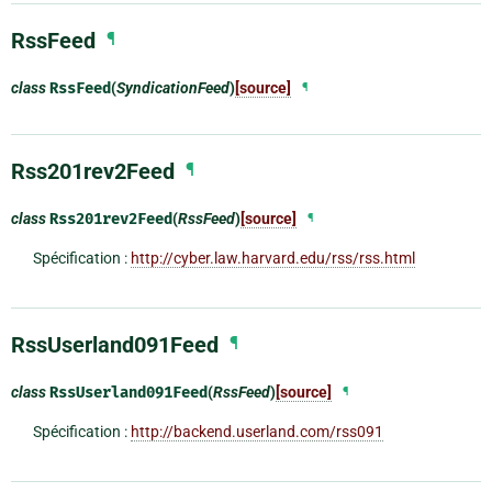
RssFeed
¶
class
RssFeed
(
SyndicationFeed
)
[source]
¶
Rss201rev2Feed
¶
class
Rss201rev2Feed
(
RssFeed
)
[source]
¶
Spécification :
http://cyber.law.harvard.edu/rss/rss.html
RssUserland091Feed
¶
class
RssUserland091Feed
(
RssFeed
)
[source]
¶
Spécification :
http://backend.userland.com/rss091