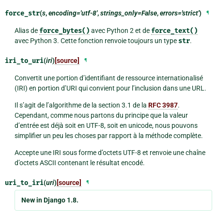
force_str
(
s
,
encoding='utf-8'
,
strings_only=False
,
errors='strict'
)
¶
Alias de
force_bytes()
avec Python 2 et de
force_text()
avec Python 3. Cette fonction renvoie toujours un type
str
.
iri_to_uri
(
iri
)
[source]
¶
Convertit une portion d’identifiant de ressource internationalisé
(IRI) en portion d’URI qui convient pour l’inclusion dans une URL.
Il s’agit de l’algorithme de la section 3.1 de la
RFC 3987
.
Cependant, comme nous partons du principe que la valeur
d’entrée est déjà soit en UTF-8, soit en unicode, nous pouvons
simplifier un peu les choses par rapport à la méthode complète.
Accepte une IRI sous forme d’octets UTF-8 et renvoie une chaîne
d’octets ASCII contenant le résultat encodé.
uri_to_iri
(
uri
)
[source]
¶
New in Django 1.8.