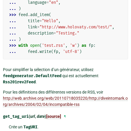
... 
language
=
"en"
,
... 
)
>>> 
feed
.
add_item
(
... 
title
=
"Hello"
,
... 
link
=
"http://www.holovaty.com/test/"
,
... 
description
=
"Testing."
... 
)
>>> 
with
open
(
'test.rss'
,
'w'
)
as
fp
:
... 
feed
.
write
(
fp
,
'utf-8'
)
Pour simplifier la sélection d’un générateur, utilisez
feedgenerator.DefaultFeed
qui est actuellement
Rss201rev2Feed
.
Pour les définitions des différentes versions de RSS, voir
http://web.archive.org/web/20110718035220/http://diveintomark.o
rg/archives/2004/02/04/incompatible-rss
get_tag_uri
(
url
,
date
)
[source]
¶
Crée un
TagURI
.