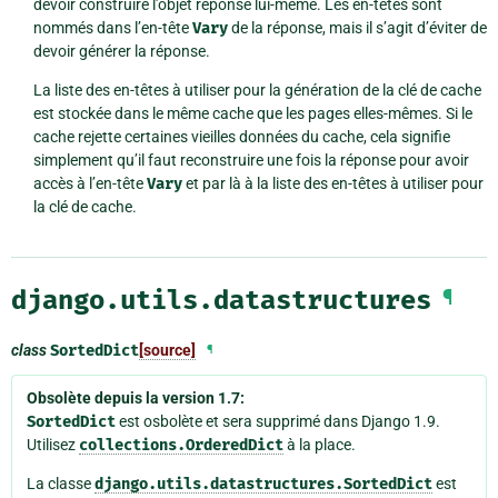
devoir construire l’objet réponse lui-même. Les en-têtes sont
nommés dans l’en-tête
Vary
de la réponse, mais il s’agit d’éviter de
devoir générer la réponse.
La liste des en-têtes à utiliser pour la génération de la clé de cache
est stockée dans le même cache que les pages elles-mêmes. Si le
cache rejette certaines vieilles données du cache, cela signifie
simplement qu’il faut reconstruire une fois la réponse pour avoir
accès à l’en-tête
Vary
et par là à la liste des en-têtes à utiliser pour
la clé de cache.
django.utils.datastructures
¶
class
SortedDict
[source]
¶
Obsolète depuis la version 1.7:
SortedDict
est osbolète et sera supprimé dans Django 1.9.
Utilisez
collections.OrderedDict
à la place.
La classe
django.utils.datastructures.SortedDict
est