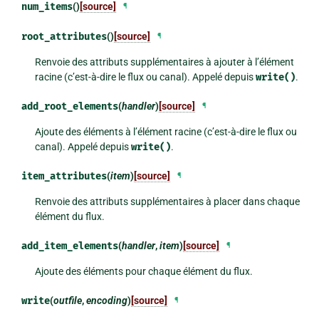
num_items
()
[source]
¶
root_attributes
()
[source]
¶
Renvoie des attributs supplémentaires à ajouter à l’élément
racine (c’est-à-dire le flux ou canal). Appelé depuis
write()
.
add_root_elements
(
handler
)
[source]
¶
Ajoute des éléments à l’élément racine (c’est-à-dire le flux ou
canal). Appelé depuis
write()
.
item_attributes
(
item
)
[source]
¶
Renvoie des attributs supplémentaires à placer dans chaque
élément du flux.
add_item_elements
(
handler
,
item
)
[source]
¶
Ajoute des éléments pour chaque élément du flux.
write
(
outfile
,
encoding
)
[source]
¶