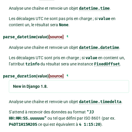
Analyse une chaîne et renvoie un objet
datetime.time
.
Les décalages UTC ne sont pas pris en charge ; si
value
en
contient un, le résultat sera
None
.
parse_datetime
(
value
)
[source]
¶
Analyse une chaîne et renvoie un objet
datetime.datetime
.
Les décalages UTC sont pris en charge ; si
value
en contient un,
l’attribut
tzinfo
du résultat sera une instance
FixedOffset
.
parse_duration
(
value
)
[source]
¶
New in Django 1.8.
Analyse une chaîne et renvoie un objet
datetime.timedelta
.
S’attend à recevoir des données au format
"JJ
HH:MM:SS.uuuuuu"
ou tel que défini par ISO 8601 (par ex.
P4DT1H15M20S
ce qui est équivalent à
4
1:15:20
).