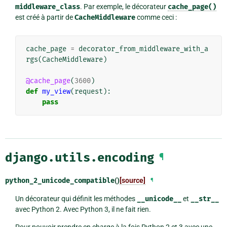
middleware_class
. Par exemple, le décorateur
cache_page()
est créé à partir de
CacheMiddleware
comme ceci :
cache_page
=
decorator_from_middleware_with_a
rgs
(
CacheMiddleware
)
@cache_page
(
3600
)
def
my_view
(
request
):
pass
django.utils.encoding
¶
python_2_unicode_compatible
()
[source]
¶
Un décorateur qui définit les méthodes
__unicode__
et
__str__
avec Python 2. Avec Python 3, il ne fait rien.