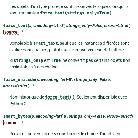
Les objets d’un type protégé sont préservés tels quels lorsqu’ils
sont transmis à
force_text(strings_only=True)
.
force_text
(
s
,
encoding='utf-8'
,
strings_only=False
,
errors='strict'
)
[source]
¶
Semblable à
smart_text
, sauf que les instances différées sont
évaluées en chaînes, plutôt que de conserver leur état différé.
Si
strings_only
est
True
, ne convertit pas certains objets non
assimilables à des chaînes.
force_unicode
(
s
,
encoding='utf-8'
,
strings_only=False
,
errors='strict'
)
¶
Nom historique de
force_text()
. Seulement disponible avec
Python 2.
smart_bytes
(
s
,
encoding='utf-8'
,
strings_only=False
,
errors='strict'
)
[source]
¶
Renvoie une version de
s
sous forme de chaîne d’octets, en