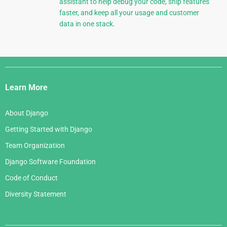
assistant to help debug your code, ship features
faster, and keep all your usage and customer
data in one stack.
Django
Links
Learn More
About Django
Getting Started with Django
Team Organization
Django Software Foundation
Code of Conduct
Diversity Statement