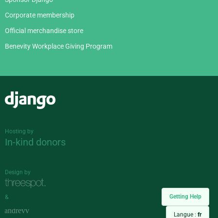
Corporate membership
Official merchandise store
Benevity Workplace Giving Program
Django
Hosting by
In-kind donors
Design by
Getting Help
&
Langue :
fr