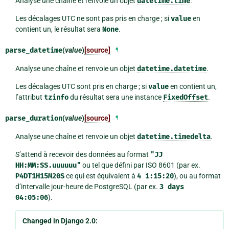
Analyse une chaîne et renvoie un objet
datetime.time
.
Les décalages UTC ne sont pas pris en charge ; si
value
en
contient un, le résultat sera
None
.
parse_datetime
(
value
)
[source]
¶
Analyse une chaîne et renvoie un objet
datetime.datetime
.
Les décalages UTC sont pris en charge ; si
value
en contient un,
l’attribut
tzinfo
du résultat sera une instance
FixedOffset
.
parse_duration
(
value
)
[source]
¶
Analyse une chaîne et renvoie un objet
datetime.timedelta
.
S’attend à recevoir des données au format
"JJ
HH:MM:SS.uuuuuu"
ou tel que défini par ISO 8601 (par ex.
P4DT1H15M20S
ce qui est équivalent à
4
1:15:20
), ou au format
d’intervalle jour-heure de PostgreSQL (par ex.
3
days
04:05:06
).
Changed in Django 2.0: