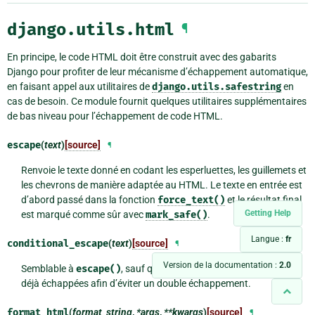
django.utils.html
¶
En principe, le code HTML doit être construit avec des gabarits
Django pour profiter de leur mécanisme d’échappement automatique,
en faisant appel aux utilitaires de
django.utils.safestring
en
cas de besoin. Ce module fournit quelques utilitaires supplémentaires
de bas niveau pour l’échappement de code HTML.
escape
(
text
)
[source]
¶
Renvoie le texte donné en codant les esperluettes, les guillemets et
les chevrons de manière adaptée au HTML. Le texte en entrée est
d’abord passé dans la fonction
force_text()
et le résultat final
Getting Help
est marqué comme sûr avec
mark_safe()
.
Langue :
fr
conditional_escape
(
text
)
[source]
¶
Version de la documentation :
2.0
Semblable à
escape()
, sauf qu’elle n’opère pas sur les chaînes
déjà échappées afin d’éviter un double échappement.
format_html
(
format_string
,
*args
,
**kwargs
)
[source]
¶