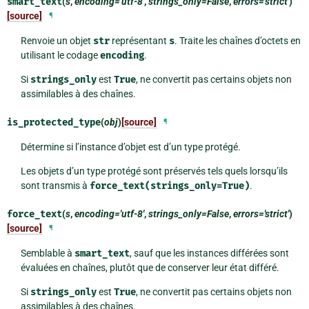
smart_text
(
s
,
encoding='utf-8'
,
strings_only=False
,
errors='strict'
)
[source]
¶
Renvoie un objet
str
représentant
s
. Traite les chaînes d’octets en
utilisant le codage
encoding
.
Si
strings_only
est
True
, ne convertit pas certains objets non
assimilables à des chaînes.
is_protected_type
(
obj
)
[source]
¶
Détermine si l’instance d’objet est d’un type protégé.
Les objets d’un type protégé sont préservés tels quels lorsqu’ils
sont transmis à
force_text(strings_only=True)
.
force_text
(
s
,
encoding='utf-8'
,
strings_only=False
,
errors='strict'
)
[source]
¶
Semblable à
smart_text
, sauf que les instances différées sont
évaluées en chaînes, plutôt que de conserver leur état différé.
Si
strings_only
est
True
, ne convertit pas certains objets non
assimilables à des chaînes.