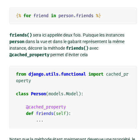
{%
for
friend
in
person.friends
%}
friends()
sera ici appelée deux fois. Puisque les instances
person
dans la vue et dans le gabarit représentent la même
instance, décorer la méthode
friends()
avec
@cached_property
permet d’éviter cela
from
django.utils.functional
import
cached_pr
operty
class
Person
(
models
.
Model
):
@cached_property
def
friends
(
self
):
...
Notez que la méthode étant maintenant devenue une propriété, le