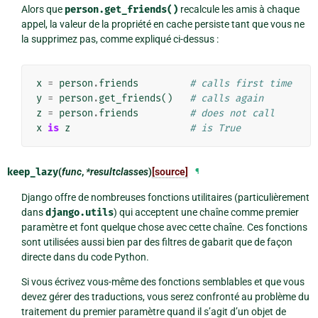
Alors que
person.get_friends()
recalcule les amis à chaque
appel, la valeur de la propriété en cache persiste tant que vous ne
la supprimez pas, comme expliqué ci-dessus :
x
=
person
.
friends
# calls first time
y
=
person
.
get_friends
()
# calls again
z
=
person
.
friends
# does not call
x
is
z
# is True
keep_lazy
(
func
,
*resultclasses
)
[source]
¶
Django offre de nombreuses fonctions utilitaires (particulièrement
dans
django.utils
) qui acceptent une chaîne comme premier
paramètre et font quelque chose avec cette chaîne. Ces fonctions
sont utilisées aussi bien par des filtres de gabarit que de façon
directe dans du code Python.
Si vous écrivez vous-même des fonctions semblables et que vous
devez gérer des traductions, vous serez confronté au problème du
traitement du premier paramètre quand il s’agit d’un objet de