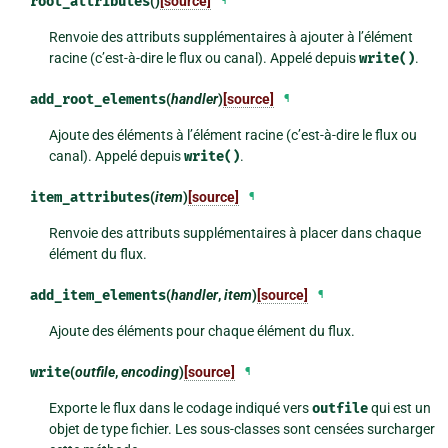
root_attributes
()
[source]
¶
Renvoie des attributs supplémentaires à ajouter à l’élément
racine (c’est-à-dire le flux ou canal). Appelé depuis
write()
.
add_root_elements
(
handler
)
[source]
¶
Ajoute des éléments à l’élément racine (c’est-à-dire le flux ou
canal). Appelé depuis
write()
.
item_attributes
(
item
)
[source]
¶
Renvoie des attributs supplémentaires à placer dans chaque
élément du flux.
add_item_elements
(
handler
,
item
)
[source]
¶
Ajoute des éléments pour chaque élément du flux.
write
(
outfile
,
encoding
)
[source]
¶
Exporte le flux dans le codage indiqué vers
outfile
qui est un
objet de type fichier. Les sous-classes sont censées surcharger