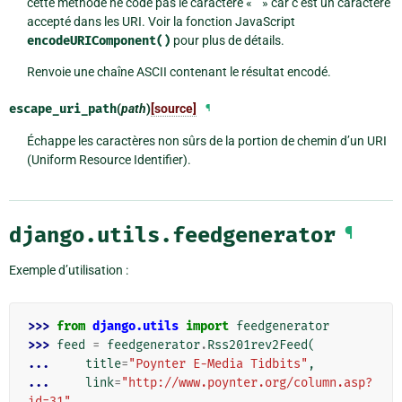
cette méthode ne code pas le caractère « ” » car c’est un caractère
accepté dans les URI. Voir la fonction JavaScript
encodeURIComponent()
pour plus de détails.
Renvoie une chaîne ASCII contenant le résultat encodé.
escape_uri_path
(
path
)
[source]
¶
Échappe les caractères non sûrs de la portion de chemin d’un URI
(Uniform Resource Identifier).
django.utils.feedgenerator
¶
Exemple d’utilisation :
>>> 
from
django.utils
import
feedgenerator
>>> 
feed
=
feedgenerator
.
Rss201rev2Feed
(
... 
title
=
"Poynter E-Media Tidbits"
,
... 
link
=
"http://www.poynter.org/column.asp?
id=31"
,