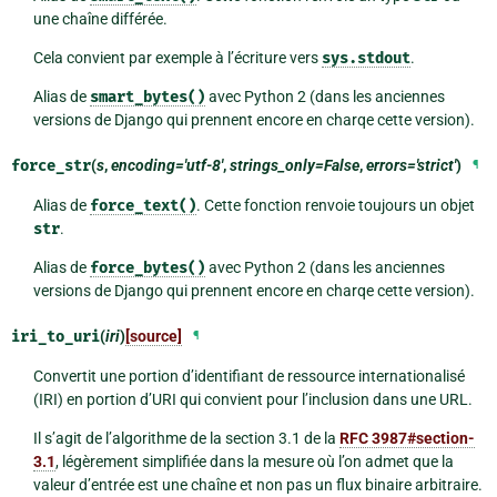
une chaîne différée.
Cela convient par exemple à l’écriture vers
sys.stdout
.
Alias de
smart_bytes()
avec Python 2 (dans les anciennes
versions de Django qui prennent encore en charqe cette version).
force_str
(
s
,
encoding='utf-8'
,
strings_only=False
,
errors='strict'
)
¶
Alias de
force_text()
. Cette fonction renvoie toujours un objet
str
.
Alias de
force_bytes()
avec Python 2 (dans les anciennes
versions de Django qui prennent encore en charqe cette version).
iri_to_uri
(
iri
)
[source]
¶
Convertit une portion d’identifiant de ressource internationalisé
(IRI) en portion d’URI qui convient pour l’inclusion dans une URL.
Il s’agit de l’algorithme de la section 3.1 de la
RFC 3987#section-
3.1
, légèrement simplifiée dans la mesure où l’on admet que la
valeur d’entrée est une chaîne et non pas un flux binaire arbitraire.