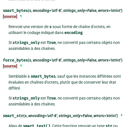
smart_bytes
(
s
,
encoding='utf-8'
,
strings_only=False
,
errors='strict'
)
[source]
¶
Renvoie une version de
s
sous forme de chaîne d’octets, en
utilisant le codage indiqué dans
encoding
.
Si
strings_only
est
True
, ne convertit pas certains objets non
assimilables à des chaînes.
force_bytes
(
s
,
encoding='utf-8'
,
strings_only=False
,
errors='strict'
)
[source]
¶
Semblable à
smart_bytes
, sauf que les instances différées sont
évaluées en chaînes d’octets, plutôt que de conserver leur état
différé.
Si
strings_only
est
True
, ne convertit pas certains objets non
assimilables à des chaînes.
smart_str
(
s
,
encoding='utf-8'
,
strings_only=False
,
errors='strict'
)
¶
Alias de
smart_text()
. Cette fonction renvoie un type
str
ou