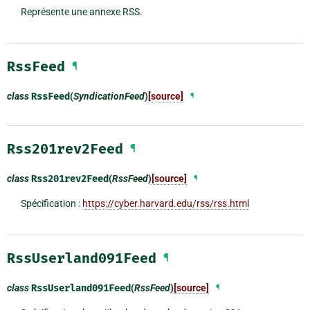
Représente une annexe RSS.
RssFeed
¶
class
RssFeed
(
SyndicationFeed
)
[source]
¶
Rss201rev2Feed
¶
class
Rss201rev2Feed
(
RssFeed
)
[source]
¶
Spécification :
https://cyber.harvard.edu/rss/rss.html
RssUserland091Feed
¶
class
RssUserland091Feed
(
RssFeed
)
[source]
¶