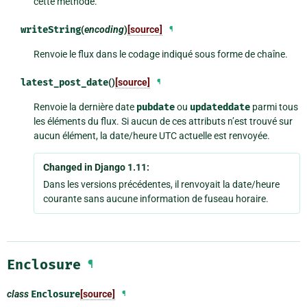
cette méthode.
writeString
(
encoding
)
[source]
¶
Renvoie le flux dans le codage indiqué sous forme de chaîne.
latest_post_date
()
[source]
¶
Renvoie la dernière date
pubdate
ou
updateddate
parmi tous
les éléments du flux. Si aucun de ces attributs n’est trouvé sur
aucun élément, la date/heure UTC actuelle est renvoyée.
Changed in Django 1.11:
Dans les versions précédentes, il renvoyait la date/heure
courante sans aucune information de fuseau horaire.
Enclosure
¶
class
Enclosure
[source]
¶