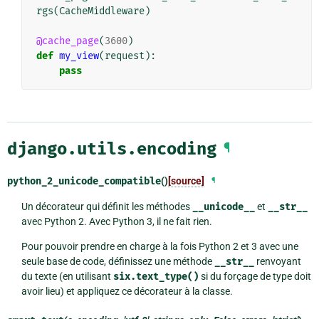
rgs
(
CacheMiddleware
)
@cache_page
(
3600
)
def
my_view
(
request
):
pass
django.utils.encoding
¶
python_2_unicode_compatible
()
[source]
¶
Un décorateur qui définit les méthodes
__unicode__
et
__str__
avec Python 2. Avec Python 3, il ne fait rien.
Pour pouvoir prendre en charge à la fois Python 2 et 3 avec une
seule base de code, définissez une méthode
__str__
renvoyant
du texte (en utilisant
six.text_type()
si du forçage de type doit
avoir lieu) et appliquez ce décorateur à la classe.