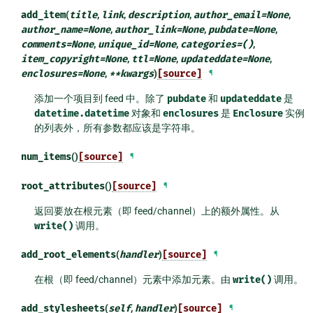
add_item
(
title
,
link
,
description
,
author_email
=
None
,
author_name
=
None
,
author_link
=
None
,
pubdate
=
None
,
comments
=
None
,
unique_id
=
None
,
categories
=
()
,
item_copyright
=
None
,
ttl
=
None
,
updateddate
=
None
,
enclosures
=
None
,
**
kwargs
)
[source]
¶
添加一个项目到 feed 中。除了
pubdate
和
updateddate
是
datetime.datetime
对象和
enclosures
是
Enclosure
实例
的列表外，所有参数都应该是字符串。
num_items
()
[source]
¶
root_attributes
()
[source]
¶
返回要放在根元素（即 feed/channel）上的额外属性。从
write()
调用。
add_root_elements
(
handler
)
[source]
¶
在根（即 feed/channel）元素中添加元素。由
write()
调用。
add_stylesheets
(
self
,
handler
)
[source]
¶