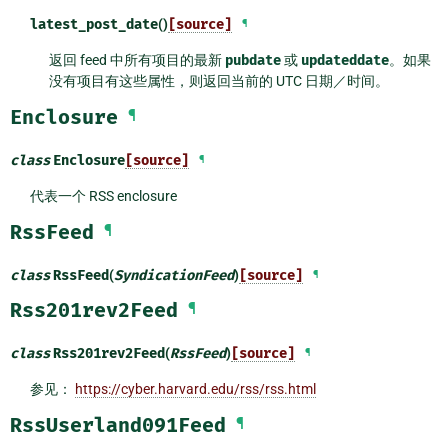
latest_post_date
()
[source]
¶
返回 feed 中所有项目的最新
pubdate
或
updateddate
。如果
没有项目有这些属性，则返回当前的 UTC 日期／时间。
Enclosure
¶
class
Enclosure
[source]
¶
代表一个 RSS enclosure
RssFeed
¶
class
RssFeed
(
SyndicationFeed
)
[source]
¶
Rss201rev2Feed
¶
class
Rss201rev2Feed
(
RssFeed
)
[source]
¶
参见：
https://cyber.harvard.edu/rss/rss.html
RssUserland091Feed
¶