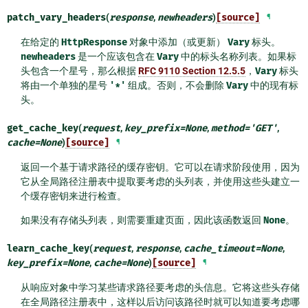
patch_vary_headers
(
response
,
newheaders
)
[source]
¶
在给定的
HttpResponse
对象中添加（或更新）
Vary
标头。
newheaders
是一个应该包含在
Vary
中的标头名称列表。如果标
头包含一个星号，那么根据
RFC 9110 Section 12.5.5
，
Vary
标头
将由一个单独的星号
'*'
组成。否则，不会删除
Vary
中的现有标
头。
get_cache_key
(
request
,
key_prefix
=
None
,
method
=
'GET'
,
cache
=
None
)
[source]
¶
返回一个基于请求路径的缓存密钥。它可以在请求阶段使用，因为
它从全局路径注册表中提取要考虑的头列表，并使用这些头建立一
个缓存密钥来进行检查。
如果没有存储头列表，则需要重建页面，因此该函数返回
None
。
learn_cache_key
(
request
,
response
,
cache_timeout
=
None
,
key_prefix
=
None
,
cache
=
None
)
[source]
¶
从响应对象中学习某些请求路径要考虑的头信息。它将这些头存储
在全局路径注册表中，这样以后访问该路径时就可以知道要考虑哪