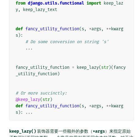
from
django.utils.functional
import
keep_laz
y
,
keep_lazy_text
def
fancy_utility_function
(
s
,
*
args
,
**
kwarg
s
):
# Do some conversion on string 's'
...
fancy_utility_function
=
keep_lazy
(
str
)(
fancy
_utility_function
)
# Or more succinctly:
@keep_lazy
(
str
)
def
fancy_utility_function
(
s
,
*
args
,
**
kwarg
s
):
...
keep_lazy()
装饰器需要一些额外的参数（
*args
）来指定原始