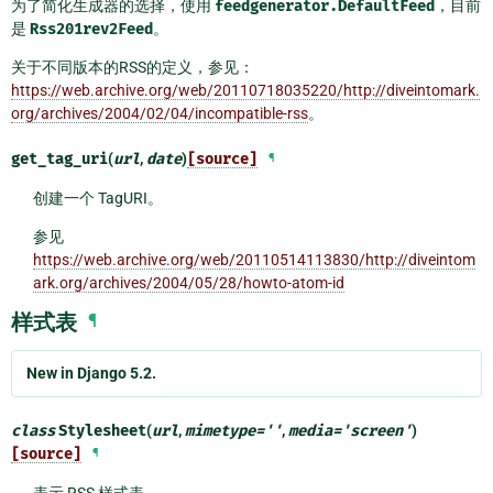
为了简化生成器的选择，使用
feedgenerator.DefaultFeed
，目前
是
Rss201rev2Feed
。
关于不同版本的RSS的定义，参见：
https://web.archive.org/web/20110718035220/http://diveintomark.
org/archives/2004/02/04/incompatible-rss
。
get_tag_uri
(
url
,
date
)
[source]
¶
创建一个 TagURI。
参见
https://web.archive.org/web/20110514113830/http://diveintom
ark.org/archives/2004/05/28/howto-atom-id
样式表
¶
New in Django 5.2.
class
Stylesheet
(
url
,
mimetype
=
''
,
media
=
'screen'
)
[source]
¶
表示 RSS 样式表。