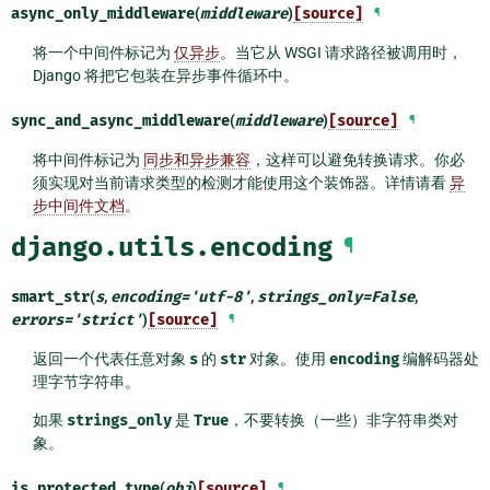
async_only_middleware
(
middleware
)
[source]
¶
将一个中间件标记为
仅异步
。当它从 WSGI 请求路径被调用时，
Django 将把它包装在异步事件循环中。
sync_and_async_middleware
(
middleware
)
[source]
¶
将中间件标记为
同步和异步兼容
，这样可以避免转换请求。你必
须实现对当前请求类型的检测才能使用这个装饰器。详情请看
异
步中间件文档
。
django.utils.encoding
¶
smart_str
(
s
,
encoding
=
'utf-8'
,
strings_only
=
False
,
errors
=
'strict'
)
[source]
¶
返回一个代表任意对象
s
的
str
对象。使用
encoding
编解码器处
理字节字符串。
如果
strings_only
是
True
，不要转换（一些）非字符串类对
象。
is_protected_type
(
obj
)
[source]
¶