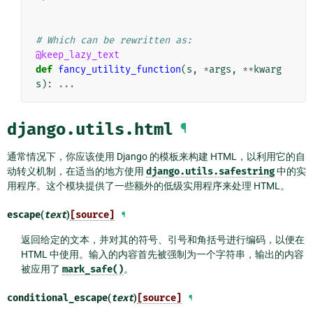
# Which can be rewritten as:
@keep_lazy_text
def
fancy_utility_function
(
s
,
*
args
,
**
kwarg
s
):
...
django.utils.html
¶
通常情况下，你应该使用 Django 的模板来构建 HTML，以利用它的自
动转义机制，在适当的地方使用
django.utils.safestring
中的实
用程序。这个模块提供了一些额外的低级实用程序来处理 HTML。
escape
(
text
)
[source]
¶
返回给定的文本，并对其的符号、引号和角括号进行编码，以便在
HTML 中使用。输入的内容首先被强制为一个字符串，输出的内容
被应用了
mark_safe()
。
conditional_escape
(
text
)
[source]
¶