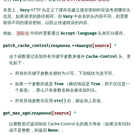
本质上，
Vary
HTTP 头定义了缓存在建立缓存密钥时应该考虑哪些头
信息。如果请求的路径相同，但
Vary
中命名的头内容不同，则需要
获得不同的缓存密钥，以防止传递错误的内容。
例如，
国际化
中间件需要通过
Accept-language
头来区分缓存。
patch_cache_control
(
response
,
**
kwargs
)
[source]
¶
这个函数通过添加所有关键字参数来修补
Cache-Control
头。变
化如下：
所有的关键字参数名都转为小写，下划线转为连字符。
如果一个参数的值是
True
（确切地说是
True
，而不仅仅是一
个真值），那么只有参数名称会被添加到头。
所有其他参数在应用
str()
后，都会加上其值。
get_max_age
(
response
)
[source]
¶
以整数形式返回响应 Cache-Control 头的最大寿命（如果没有找到
或不是整数，则返回
None
）。