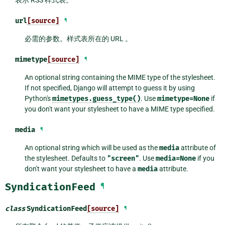
url
[source]
¶
必需的参数。样式表所在的 URL 。
mimetype
[source]
¶
An optional string containing the MIME type of the stylesheet.
If not specified, Django will attempt to guess it by using
Python's
mimetypes.guess_type()
. Use
mimetype=None
if
you don't want your stylesheet to have a MIME type specified.
media
¶
An optional string which will be used as the
media
attribute of
the stylesheet. Defaults to
"screen"
. Use
media=None
if you
don't want your stylesheet to have a
media
attribute.
SyndicationFeed
¶
class
SyndicationFeed
[source]
¶