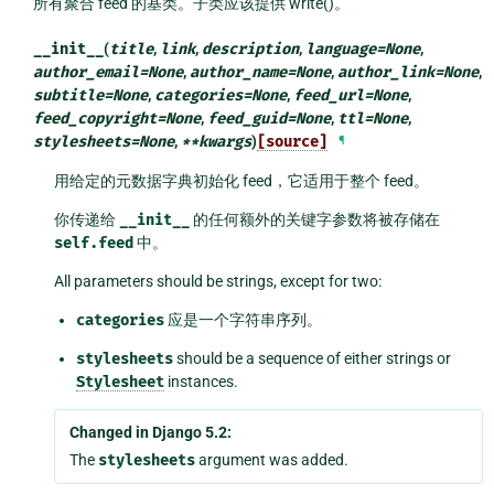
所有聚合 feed 的基类。子类应该提供 write()。
__init__
(
title
,
link
,
description
,
language
=
None
,
author_email
=
None
,
author_name
=
None
,
author_link
=
None
,
subtitle
=
None
,
categories
=
None
,
feed_url
=
None
,
feed_copyright
=
None
,
feed_guid
=
None
,
ttl
=
None
,
stylesheets
=
None
,
**
kwargs
)
[source]
¶
用给定的元数据字典初始化 feed，它适用于整个 feed。
你传递给
__init__
的任何额外的关键字参数将被存储在
self.feed
中。
All parameters should be strings, except for two:
categories
应是一个字符串序列。
stylesheets
should be a sequence of either strings or
Stylesheet
instances.
Changed in Django 5.2:
The
stylesheets
argument was added.