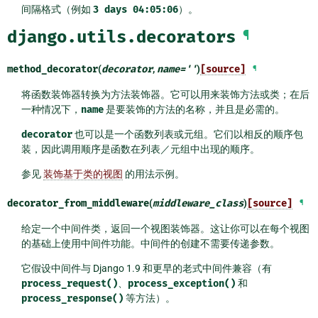
间隔格式（例如
3
days
04:05:06
）。
django.utils.decorators
¶
method_decorator
(
decorator
,
name
=
''
)
[source]
¶
将函数装饰器转换为方法装饰器。它可以用来装饰方法或类；在后
一种情况下，
name
是要装饰的方法的名称，并且是必需的。
decorator
也可以是一个函数列表或元组。它们以相反的顺序包
装，因此调用顺序是函数在列表／元组中出现的顺序。
参见
装饰基于类的视图
的用法示例。
decorator_from_middleware
(
middleware_class
)
[source]
¶
给定一个中间件类，返回一个视图装饰器。这让你可以在每个视图
的基础上使用中间件功能。中间件的创建不需要传递参数。
它假设中间件与 Django 1.9 和更早的老式中间件兼容（有
process_request()
、
process_exception()
和
process_response()
等方法）。