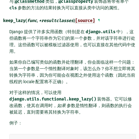
与
@classmethod
类似，
@classproperty
装饰器将带有单个
cls
参数的方法的结果转换为可以直接从类中访问的属性。
keep_lazy
(
func
,
*
resultclasses
)
[source]
¶
Django 提供了许多实用函数（特别是在
django.utils
中），这
些函数将一个字符串作为它们的第一个参数，并对该字符串进行处
理。这些函数可以被模板过滤器使用，也可以直接在其他代码中使
用。
如果你自己编写类似的函数并处理翻译，你会面临这样一个问题：
当第一个参数是一个惰性翻译对象时，该怎么办？你不想立即将其
转换为字符串，因为你可能会在视图之外使用这个函数（因此当前
线程的 locale 配置将不正确）。
对于这样的情况，可以使用
django.utils.functional.keep_lazy()
装饰器。它可以修
改函数，使其在调用时，
如果
参数是惰性翻译，则函数的执行会
被延迟，直到需要将其转换为字符串。
例子：