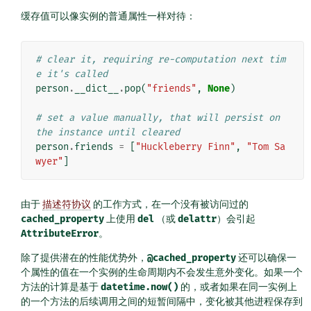
缓存值可以像实例的普通属性一样对待：
# clear it, requiring re-computation next tim
e it's called
person
.
__dict__
.
pop
(
"friends"
,
None
)
# set a value manually, that will persist on 
the instance until cleared
person
.
friends
=
[
"Huckleberry Finn"
,
"Tom Sa
wyer"
]
由于
描述符协议
的工作方式，在一个没有被访问过的
cached_property
上使用
del
（或
delattr
）会引起
AttributeError
。
除了提供潜在的性能优势外，
@cached_property
还可以确保一
个属性的值在一个实例的生命周期内不会发生意外变化。如果一个
方法的计算是基于
datetime.now()
的，或者如果在同一实例上
的一个方法的后续调用之间的短暂间隔中，变化被其他进程保存到