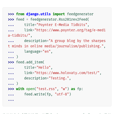
>>> 
from
django.utils
import
feedgenerator
>>> 
feed
=
feedgenerator
.
Rss201rev2Feed
(
... 
title
=
"Poynter E-Media Tidbits"
,
... 
link
=
"https://www.poynter.org/tag/e-medi
a-tidbits/"
,
... 
description
=
"A group blog by the sharpes
t minds in online media/journalism/publishing."
,
... 
language
=
"en"
,
... 
)
>>> 
feed
.
add_item
(
... 
title
=
"Hello"
,
... 
link
=
"https://www.holovaty.com/test/"
,
... 
description
=
"Testing."
,
... 
)
>>> 
with
open
(
"test.rss"
,
"w"
)
as
fp
:
... 
feed
.
write
(
fp
,
"utf-8"
)
...