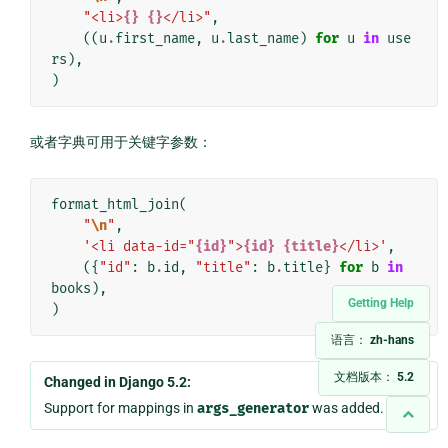
"<li>
{}
{}
</li>"
,
((
u
.
first_name
,
u
.
last_name
)
for
u
in
use
rs
),
)
或者字典可用于关键字参数：
format_html_join
(
"
\n
"
,
'<li data-id="
{id}
">
{id}
{title}
</li>'
,
({
"id"
:
b
.
id
,
"title"
:
b
.
title
}
for
b
in
books
),
Getting Help
)
语言：
zh-hans
文档版本：
5.2
Changed in Django 5.2:
Support for mappings in
args_generator
was added.