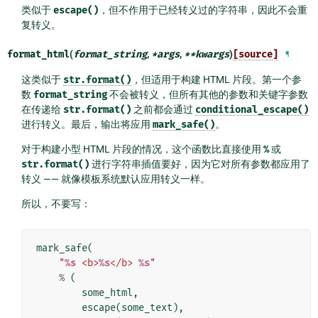
类似于
escape()
，但不作用于已经转义过的字符串，因此不会重
复转义。
format_html
(
format_string
,
*
args
,
**
kwargs
)
[source]
¶
这类似于
str.format()
，但适用于构建 HTML 片段。第一个参
数
format_string
不会被转义，但所有其他的参数和关键字参数
在传递给
str.format()
之前都会通过
conditional_escape()
进行转义。最后，输出将应用
mark_safe()
。
对于构建小型 HTML 片段的情况，这个函数比直接使用
%
或
str.format()
进行字符串插值要好，因为它对所有参数都应用了
转义 —— 就像模板系统默认应用转义一样。
所以，不要写：
mark_safe
(
"
%s
 <b>
%s
</b> 
%s
"
%
(
some_html
,
escape
(
some_text
),