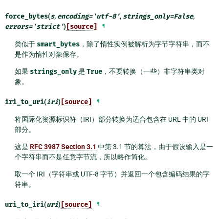
force_bytes
(
s
,
encoding
=
'utf-8'
,
strings_only
=
False
,
errors
=
'strict'
)
[source]
¶
类似于
smart_bytes
，除了惰性实例被解析为字节字符串，而不
是作为惰性对象保存。
如果
strings_only
是
True
，不要转换（一些）非字符串类对
象。
iri_to_uri
(
iri
)
[source]
¶
将国际化资源标识符（IRI）部分转换为适合包含在 URL 中的 URI
部分。
这是
RFC 3987 Section 3.1
中第 3.1 节的算法，由于假设输入是一
个字符串而不是任意字节流，所以略作简化。
取一个 IRI（字符串或 UTF-8 字节）并返回一个包含编码结果的字
符串。
uri_to_iri
(
uri
)
[source]
¶