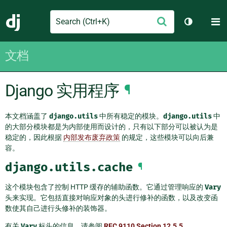
Search
M
提
Django
切换主题
交
文档
Django 实用程序
¶
本文档涵盖了
django.utils
中所有稳定的模块。
django.utils
中
的大部分模块都是为内部使用而设计的，只有以下部分可以被认为是
稳定的，因此根据
内部发布废弃政策
的规定，这些模块可以向后兼
容。
django.utils.cache
¶
这个模块包含了控制 HTTP 缓存的辅助函数。它通过管理响应的
Vary
头来实现。它包括直接对响应对象的头进行修补的函数，以及改变函
数使其自己进行头修补的装饰器。
有关
Vary
标头的信息，请参阅
RFC 9110 Section 12.5.5
。