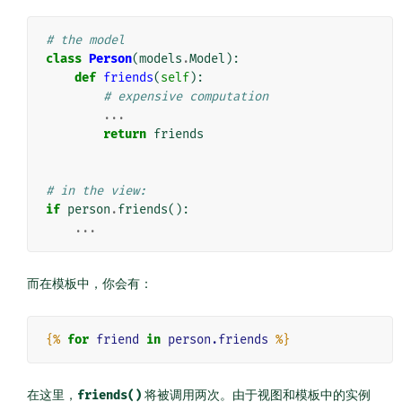
# the model
class
Person
(
models
.
Model
):
def
friends
(
self
):
# expensive computation
...
return
friends
# in the view:
if
person
.
friends
():
...
而在模板中，你会有：
{%
for
friend
in
person.friends
%}
在这里，
friends()
将被调用两次。由于视图和模板中的实例