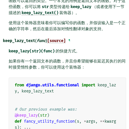
函数可以返回的类型。一个常见的用例是返回文本的函数。对于这
些函数，你可以将
str
类型传递给
keep_lazy
（或者使用下一节
描述的
keep_lazy_text()
装饰器）。
使用这个装饰器意味着你可以编写你的函数，并假设输入是一个正
确的字符串，然后在最后添加对惰性翻译对象的支持。
keep_lazy_text
(
func
)
[source]
¶
keep_lazy(str)(func)
的快捷方式。
如果你有一个返回文本的函数，并且你希望能够在延迟其执行的同
时接受惰性参数，你可以使用这个装饰器：
from
django.utils.functional
import
keep_laz
y
,
keep_lazy_text
# Our previous example was:
@keep_lazy
(
str
)
def
fancy_utility_function
(
s
,
*
args
,
**
kwarg
s
):
...