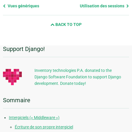
Previous
Vues génériques
Utilisation des sessions
page
and
BACK TO TOP
next
page
Support Django!
Informations
supplémentaires
Inventory technologies P.A. donated to the
Django Software Foundation to support Django
development. Donate today!
Sommaire
Intergiciels (« Middleware »)
Écriture de son propre intergiciel