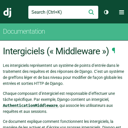
Search
M
Envoyer
Django
Changer d
Documentation
Intergiciels (« Middleware »)
¶
Les intergiciels représentent un système de points d’entrée dans le
traitement des requêtes et des réponses de Django. C’est un système
de greffons léger et de bas niveau pour modifier de façon globale les
entrées et sorties HTTP de Django.
Chaque composant d’intergiciel est responsable d’effectuer une
tâche spécifique. Par exemple, Django contient un intergiciel,
AuthenticationMiddleware
, qui associe les utilisateurs aux
requêtes et aux sessions.
Ce document explique comment fonctionnent les intergiciels, la
manière de les activer et d’écrire vos propres intergiciels. Django est