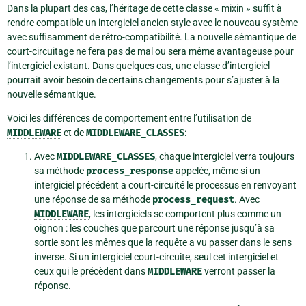
Dans la plupart des cas, l’héritage de cette classe « mixin » suffit à
rendre compatible un intergiciel ancien style avec le nouveau système
avec suffisamment de rétro-compatibilité. La nouvelle sémantique de
court-circuitage ne fera pas de mal ou sera même avantageuse pour
l’intergiciel existant. Dans quelques cas, une classe d’intergiciel
pourrait avoir besoin de certains changements pour s’ajuster à la
nouvelle sémantique.
Voici les différences de comportement entre l’utilisation de
MIDDLEWARE
et de
MIDDLEWARE_CLASSES
:
Avec
MIDDLEWARE_CLASSES
, chaque intergiciel verra toujours
sa méthode
process_response
appelée, même si un
intergiciel précédent a court-circuité le processus en renvoyant
une réponse de sa méthode
process_request
. Avec
MIDDLEWARE
, les intergiciels se comportent plus comme un
oignon : les couches que parcourt une réponse jusqu’à sa
sortie sont les mêmes que la requête a vu passer dans le sens
inverse. Si un intergiciel court-circuite, seul cet intergiciel et
ceux qui le précèdent dans
MIDDLEWARE
verront passer la
réponse.