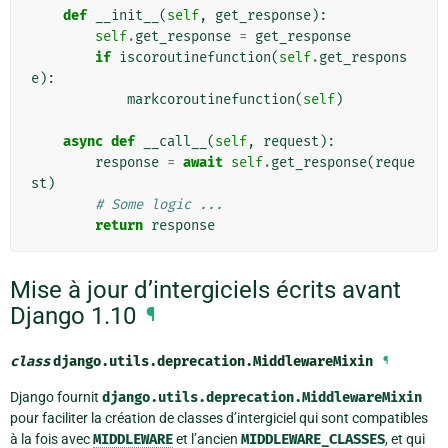
def
__init__
(
self
,
get_response
):
self
.
get_response
=
get_response
if
iscoroutinefunction
(
self
.
get_respons
e
):
markcoroutinefunction
(
self
)
async
def
__call__
(
self
,
request
):
response
=
await
self
.
get_response
(
reque
st
)
# Some logic ...
return
response
Mise à jour d’intergiciels écrits avant
Django 1.10
¶
class
django.utils.deprecation.
MiddlewareMixin
¶
Django fournit
django.utils.deprecation.MiddlewareMixin
pour faciliter la création de classes d’intergiciel qui sont compatibles
à la fois avec
MIDDLEWARE
et l’ancien
MIDDLEWARE_CLASSES
, et qui