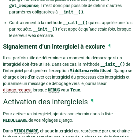
get_response
, il n’est donc pas possible de définir d’autres
paramètres obligatoires à
__init__()
.
Contrairement à la méthode
__call__()
qui est appelée une fois
par requête,
__init__()
n’est appelée qu”
une seule fois
, lorsque
le serveur web démarre.
Signalement d’un intergiciel à exclure
¶
Il est parfois utile de déterminer au moment du démarrage si un
intergiciel doit être utilisé. Dans ces cas, la méthode
__init__()
de
l’intergiciel peut générer l’exception
MiddlewareNotUsed
. Django se
charge alors d’enlever cet intergiciel du processus des intergiciels et
jouranlise un message de débogage vers le journaliseur
django.request
lorsque
DEBUG
vaut
True
.
Activation des intergiciels
¶
Pour activer un intergiciel, ajoutez son chemin dans la liste
MIDDLEWARE
de vos réglages Django.
Dans
MIDDLEWARE
, chaque intergiciel est représenté par une chaîne :