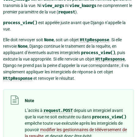
transmis à la vue. Ni
view_args
ni
view_kwargs
ne comprennent le
premier paramètre de la vue (
request
).
process_view()
est appelée juste avant que Django n’appelle la
vue.
Elle doit renvoyer soit
None
, soit un objet
HttpResponse
. Si elle
renvoie
None
, Django continue le traitement de la requête, en
appliquant d’éventuels autres intergiciels
process_view()
, puis
exécute la vue appropriée. Si elle renvoie un objet
HttpResponse
,
Django ne prend pas la peine d’appeler la vue correspondante ; il va
simplement appliquer les intergiciels de réponse à cet objet
HttpResponse
et renvoyer le résultat.
Note
L’accès à
request.POST
depuis un intergiciel avant
que la vue ne soit exécutée ou dans
process_view()
empêche toute vue exécutée après les intergiciels de
pouvoir
modifier les gestionnaires de téléversement de
la requête
, et devrait donc être évité.