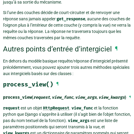
jusqu’à sa sortie du mécanisme.
Si l’une des couches décide de court-circuiter et de renvoyer une
réponse sans jamais appeler
get_response
, aucune des couches de
l’oignon plus à l’intérieur de cette couche (y compris la vue) ne verra la
requête ou la réponse. La réponse ne traversera toujours que les
mêmes couches traversées par la requête.
Autres points d’entrée d’intergiciel
¶
En dehors du modèle basique requête/réponse d’intergiciel présenté
précédemment, vous pouvez ajouter trois autres méthodes spéciales
aux intergiciels basés sur des classes :
process_view()
¶
process_view
(
request
,
view_func
,
view_args
,
view_kwargs
)
¶
request
est un objet
HttpRequest
.
view_func
et la fonction
python que Django s’apprête à utiliser (il s’agit bien de l’objet fonction,
pas du nom textuel de la fonction).
view_args
est une liste de
paramètres positionnels qui seront transmis à la vue, et
view_kwargs
est un dictionnaire de paramètres nommés qui seront