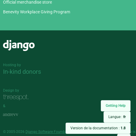
Official merchandise store
Benevity Workplace Giving Program
Django
Hosting by
In-kind donors
Design by
Getting Help
&
Langue :
fr
Version de la documentation :
1.8
© 2005-2026
Django Software Foundation
and individual contributors. Django is