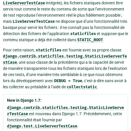
LiveServerTestCase
intégrée), les fichiers statiques doivent être
servis tout comme le reste du contenu de sorte que l’environnement
de test reproduise l’environnement réel le plus fidèlement possible ;
mais
LiveServerTestCase
ne dispose que d’une fonctionnalité très
basique pour servir les fichiers : il ne connaît pas la fonctionnalité de
détection des fichiers de l’application
staticfiles
et suppose que le
contenu statique a déjà été collecté dans
STATIC_ROOT
.
Pour cette raison,
staticfiles
est fournie avec sa propre classe
django.contrib.staticfiles.testing.StaticLiveServerTe
stCase
, une sous-classe de la précédente qui a la capacité de servir
de manière transparente tous les fichiers statiques lors de l’exécution
de ces tests, d’une manière très semblable à ce que nous obtenons
lors du développement avec
DEBUG
=
True
, c’est-à-dire sans avoir à
les collecter au préalable à l’aide de
collectstatic
.
New in Django 1.7:
django.contrib.staticfiles.testing.StaticLiveServe
rTestCase
est nouveau dans Django 1.7. Précédemment, cette
fonctionnalité était fournie par
django.test.LiveServerTestCase
.