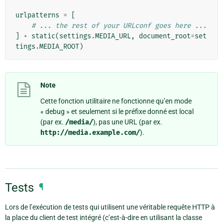
urlpatterns
=
[
# ... the rest of your URLconf goes here ...
]
+
static
(
settings
.
MEDIA_URL
,
document_root
=
set
tings
.
MEDIA_ROOT
)
Note
Cette fonction utilitaire ne fonctionne qu’en mode
« debug » et seulement si le préfixe donné est local
(par ex.
/media/
), pas une URL (par ex.
http://media.example.com/
).
Tests
¶
Lors de l’exécution de tests qui utilisent une véritable requête HTTP à
la place du client de test intégré (c’est-à-dire en utilisant la classe