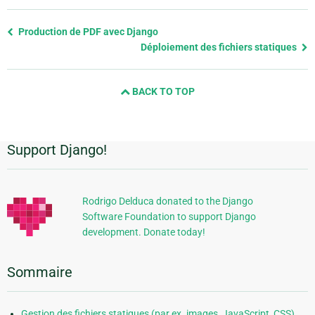
Previous
Production de PDF avec Django
page
Déploiement des fichiers statiques
and
next
BACK TO TOP
page
Support Django!
Informations
supplémentaires
Rodrigo Delduca donated to the Django
Software Foundation to support Django
development. Donate today!
Sommaire
Gestion des fichiers statiques (par ex. images, JavaScript, CSS)