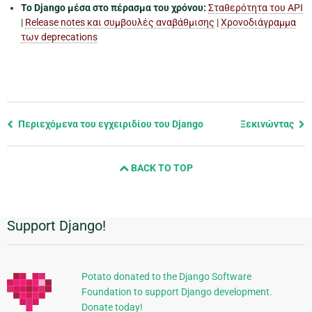
Το Django μέσα στο πέρασμα του χρόνου:
Σταθερότητα του API
|
Release notes και συμβουλές αναβάθμισης
|
Χρονοδιάγραμμα
των deprecations
Previous
Περιεχόμενα του εγχειριδίου του Django
Ξεκινώντας
page
and
BACK TO TOP
next
page
Support Django!
Πρόσθετες
πληροφορίες
Potato donated to the Django Software
Foundation to support Django development.
Donate today!