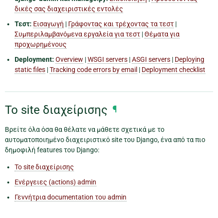
δικές σας διαχειριστικές εντολές
Τεστ:
Εισαγωγή
|
Γράφοντας και τρέχοντας τα τεστ
|
Συμπεριλαμβανόμενα εργαλεία για τεστ
|
Θέματα για
προχωρημένους
Deployment:
Overview
|
WSGI servers
|
ASGI servers
|
Deploying
static files
|
Tracking code errors by email
|
Deployment checklist
Το site διαχείρισης
¶
Βρείτε όλα όσα θα θέλατε να μάθετε σχετικά με το
αυτοματοποιημένο διαχειριστικό site του Django, ένα από τα πιο
δημοφιλή features του Django:
Το site διαχείρισης
Ενέργειες (actions) admin
Γεννήτρια documentation του admin