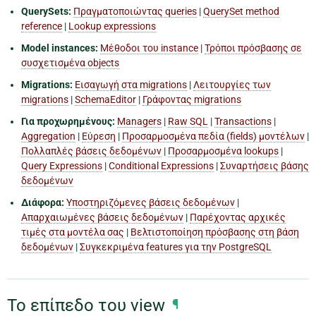
QuerySets:
Πραγματοποιώντας queries
|
QuerySet method
reference
|
Lookup expressions
Model instances:
Μέθοδοι του instance
|
Τρόποι πρόσβασης σε
συσχετισμένα objects
Migrations:
Εισαγωγή στα migrations
|
Λειτουργίες των
migrations
|
SchemaEditor
|
Γράφοντας migrations
Για προχωρημένους:
Managers
|
Raw SQL
|
Transactions
|
Aggregation
|
Εύρεση
|
Προσαρμοσμένα πεδία (fields) μοντέλων
|
Πολλαπλές βάσεις δεδομένων
|
Προσαρμοσμένα lookups
|
Query Expressions
|
Conditional Expressions
|
Συναρτήσεις βάσης
δεδομένων
Διάφορα:
Υποστηριζόμενες βάσεις δεδομένων
|
Απαρχαιωμένες βάσεις δεδομένων
|
Παρέχοντας αρχικές
τιμές στα μοντέλα σας
|
Βελτιστοποίηση πρόσβασης στη βάση
δεδομένων
|
Συγκεκριμένα features για την PostgreSQL
Το επίπεδο του view
¶