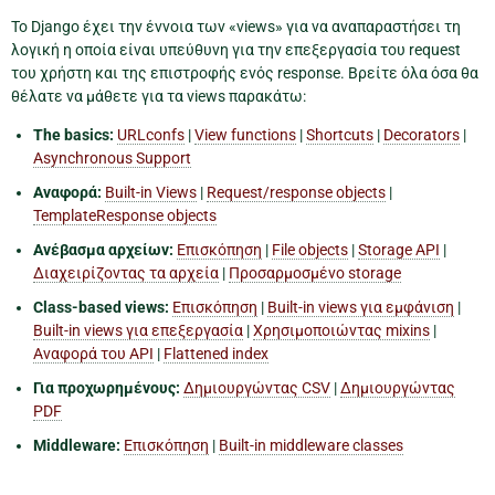
Το Django έχει την έννοια των «views» για να αναπαραστήσει τη
λογική η οποία είναι υπεύθυνη για την επεξεργασία του request
του χρήστη και της επιστροφής ενός response. Βρείτε όλα όσα θα
θέλατε να μάθετε για τα views παρακάτω:
The basics:
URLconfs
|
View functions
|
Shortcuts
|
Decorators
|
Asynchronous Support
Αναφορά:
Built-in Views
|
Request/response objects
|
TemplateResponse objects
Ανέβασμα αρχείων:
Επισκόπηση
|
File objects
|
Storage API
|
Διαχειρίζοντας τα αρχεία
|
Προσαρμοσμένο storage
Class-based views:
Επισκόπηση
|
Built-in views για εμφάνιση
|
Built-in views για επεξεργασία
|
Χρησιμοποιώντας mixins
|
Αναφορά του API
|
Flattened index
Για προχωρημένους:
Δημιουργώντας CSV
|
Δημιουργώντας
PDF
Middleware:
Επισκόπηση
|
Built-in middleware classes