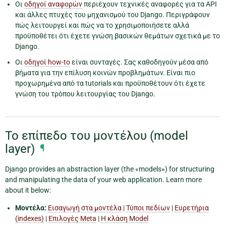
Οι
οδηγοί αναφορών
περιέχουν τεχνικές αναφορές για τα API
και άλλες πτυχές του μηχανισμού του Django. Περιγράφουν
πώς λειτουργεί και πώς να το χρησιμοποιήσετε αλλά
προϋποθέτει ότι έχετε γνώση βασικών θεμάτων σχετικά με το
Django.
Οι
οδηγοί how-to
είναι συνταγές. Σας καθοδηγούν μέσα από
βήματα για την επίλυση κοινών προβλημάτων. Είναι πιο
προχωρημένα από τα tutorials και προϋποθέτουν ότι έχετε
γνώση του τρόπου λειτουργίας του Django.
Το επίπεδο του μοντέλου (model
layer)
¶
Django provides an abstraction layer (the «models») for structuring
and manipulating the data of your web application. Learn more
about it below:
Μοντέλα:
Εισαγωγή στα μοντέλα
|
Τύποι πεδίων
|
Ευρετήρια
(indexes)
|
Επιλογές Meta
|
Η κλάση Model