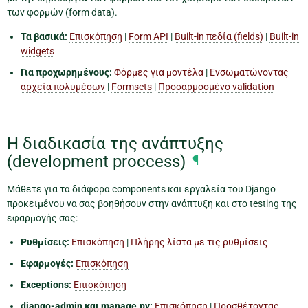
των φορμών (form data).
Τα βασικά:
Επισκόπηση
|
Form API
|
Built-in πεδία (fields)
|
Built-in
widgets
Για προχωρημένους:
Φόρμες για μοντέλα
|
Ενσωματώνοντας
αρχεία πολυμέσων
|
Formsets
|
Προσαρμοσμένo validation
Η διαδικασία της ανάπτυξης
(development proccess)
¶
Μάθετε για τα διάφορα components και εργαλεία του Django
προκειμένου να σας βοηθήσουν στην ανάπτυξη και στο testing της
εφαρμογής σας:
Ρυθμίσεις:
Επισκόπηση
|
Πλήρης λίστα με τις ρυθμίσεις
Εφαρμογές:
Επισκόπηση
Exceptions:
Επισκόπηση
django-admin και manage.py:
Επισκόπηση
|
Προσθέτοντας