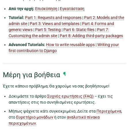
Από την αρχή:
Επισκόπηση
|
Εγκατάσταση
Tutorial:
Part 1: Requests and responses
|
Part 2: Models and the
admin site
|
Part 3: Views and templates
|
Part 4: Forms and
generic views
|
Part 5: Testing
|
Part 6: Static files
|
Part 7:
Customizing the admin site
|
Part 8: Adding third-party packages
Advanced Tutorials:
How to write reusable apps
|
Writing your
first contribution to Django
Μέρη για βοήθεια
¶
Έχετε κάποιο πρόβλημα; Θα χαρούμε να σας βοηθήσουμε!
Δοκιμάστε το άρθρο
Συχνές ερωτήσεις (FAQ)
– έχει τις
απαντήσεις στις πιο συνηθισμένες ερωτήσεις.
Μήπως ψάχνετε κάτι συγκεκριμένο; Δείτε στα
Περιεχόμενα
,
στο
Ευρετήριο μονάδων
ή στον
αναλυτικό πίνακα
περιεχομένων
.