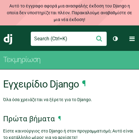
Αυτό το έγγραφο αφορά μια ανασφαλής έκδοση του Django η
οποία δεν υποστηρίζεται πλέον. Παρακαλούμε αναβαθμίστε σε
μια νέα έκδοση!
Search
M
Υποβολή
Django
Toggle th
Τεκμηρίωση
Εγχειρίδιο Django
¶
Όλα όσα χρειάζεται να ξέρετε για το Django.
Πρώτα βήματα
¶
Είστε καινούργιος στο Django ή στον προγραμματισμό; Αυτό είναι
το κατάλληλο μέρος για να αρχίσετε!