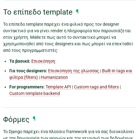
Το επίπεδο template
¶
Το επίπεδο template παρέχει ένα φιλικό προς τον designer
συντακτικό για να γίνει render η πληροφορία που παρουσιάζεται
στον χρήστη. Μάθετε πως αυτό το συντακτικό μπορεί να
χρησιμοποιηθεί από τους designers και πως μπορεί να επεκταθεί
από τους προγραμματιστές:
Τα βασικά:
Επισκόπηση
Για τους designers:
Επισκόπηση της γλώσσας
|
Built-in tags και
φίλτρα (filters)
|
Humanization
For programmers:
Template API
|
Custom tags and filters
|
Custom template backend
Φόρμες
¶
Το Django παρέχει ένα πλούσιο framework για να σας διευκολύνει
με την δημιουργία των φορμών και τον χειρισμό των δεδομένων