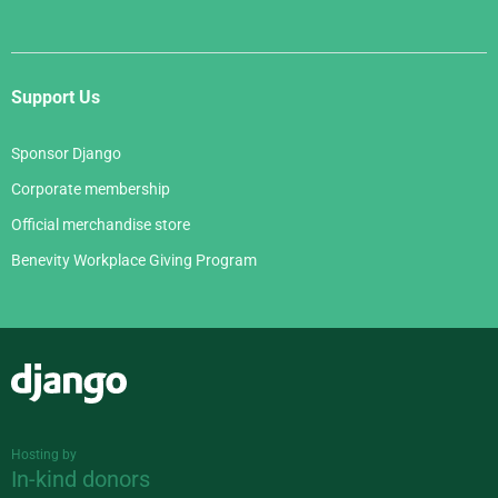
Support Us
Sponsor Django
Corporate membership
Official merchandise store
Benevity Workplace Giving Program
Django
Hosting by
In-kind donors