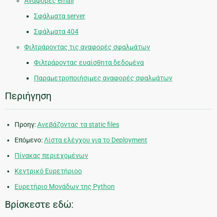
Αναφορές email
Σφάλματα server
Σφάλματα 404
Φιλτράροντας τις αναφορές σφαλμάτων
Φιλτράροντας ευαίσθητα δεδομένα
Παραμετροποιήσιμες αναφορές σφαλμάτων
Περιήγηση
Προηγ:
Ανεβάζοντας τα static files
Επόμενο:
Λίστα ελέγχου για το Deployment
Πίνακας περιεχομένων
Κεντρικό Ευρετήριοο
Ευρετήριο Μονάδων της Python
Βρίσκεστε εδώ: