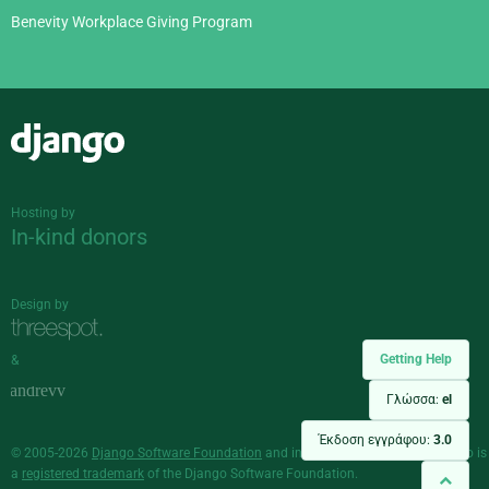
Benevity Workplace Giving Program
Django
Hosting by
In-kind donors
Design by
Getting Help
&
Γλώσσα:
el
Έκδοση εγγράφου:
3.0
© 2005-2026
Django Software Foundation
and individual contributors. Django is
a
registered trademark
of the Django Software Foundation.