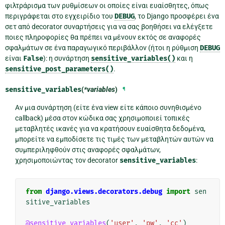
φιλτράρισμα των ρυθμίσεων οι οποίες είναι ευαίσθητες, όπως
περιγράφεται στο εγχειρίδιο του
DEBUG
, το Django προσφέρει ένα
σετ από decorator συναρτήσεις για να σας βοηθήσει να ελέγξετε
ποιες πληροφορίες θα πρέπει να μένουν εκτός σε αναφορές
σφαλμάτων σε ένα παραγωγικό περιβάλλον (ήτοι η ρύθμιση
DEBUG
είναι
False
): η συνάρτηση
sensitive_variables()
και η
sensitive_post_parameters()
.
sensitive_variables
(
*variables
)
¶
Αν μια συνάρτηση (είτε ένα view είτε κάποιο συνηθισμένο
callback) μέσα στον κώδικα σας χρησιμοποιεί τοπικές
μεταβλητές ικανές για να κρατήσουν ευαίσθητα δεδομένα,
μπορείτε να εμποδίσετε τις τιμές των μεταβλητών αυτών να
συμπεριληφθούν στις αναφορές σφαλμάτων,
χρησιμοποιώντας τον decorator
sensitive_variables
:
from
django.views.decorators.debug
import
sen
sitive_variables
@sensitive_variables
(
'user'
,
'pw'
,
'cc'
)