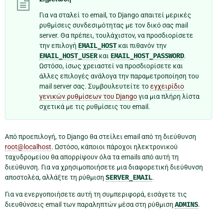
Για να σταλεί το email, το Django απαιτεί μερικές
ρυθμίσεις συνδεσιμότητας με τον δικό σας mail
server. Θα πρέπει, τουλάχιστον, να προσδιορίσετε
την επιλογή
EMAIL_HOST
και πιθανόν την
EMAIL_HOST_USER
και
EMAIL_HOST_PASSWORD
.
Ωστόσο, ίσως χρειαστεί να προσδιορίσετε και
άλλες επιλογές ανάλογα την παραμετροποίηση του
mail server σας. Συμβουλευτείτε το
εγχειρίδιο
γενικών ρυθμίσεων του Django
για μια πλήρη λίστα
σχετικά με τις ρυθμίσεις του email.
Από προεπιλογή, το Django θα στείλει email από τη διεύθυνση
root
@
localhost
. Ωστόσο, κάποιοι πάροχοι ηλεκτρονικού
ταχυδρομείου θα απορρίψουν όλα τα emails από αυτή τη
διεύθυνση. Για να χρησιμοποιήσετε μια διαφορετική διεύθυνση
αποστολέα, αλλάξτε τη ρύθμιση
SERVER_EMAIL
.
Για να ενεργοποιήσετε αυτή τη συμπεριφορά, εισάγετε τις
διευθύνσεις email των παραληπτών μέσα στη ρύθμιση
ADMINS
.