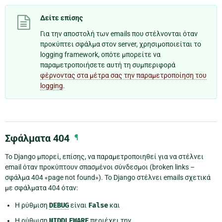
Δείτε επίσης
Για την αποστολή των emails που στέλνονται όταν
προκύπτει σφάλμα στον server, χρησιμοποιείται το
logging framework, οπότε μπορείτε να
παραμετροποιήσετε αυτή τη συμπεριφορά
φέρνοντας στα μέτρα σας την παραμετροποίηση του
logging
.
Σφάλματα 404
¶
Το Django μπορεί, επίσης, να παραμετροποιηθεί για να στέλνει
email όταν προκύπτουν σπασμένοι σύνδεσμοι (broken links –
σφάλμα 404 «page not found»). Το Django στέλνει emails σχετικά
με σφάλματα 404 όταν:
Η ρύθμιση
DEBUG
είναι
False
και
Η ρύθμιση
MIDDLEWARE
περιέχει την