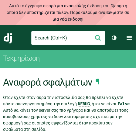
Αυτό το έγγραφο αφορά μια ανασφαλής έκδοση του Django η
οποία δεν υποστηρίζεται πλέον. Παρακαλούμε αναβαθμίστε σε
μια νέα έκδοση!
Search
M
Υποβολή
Django
Toggle t
Τεκμηρίωση
Αναφορά σφαλμάτων
¶
Όταν έχετε στον αέρα την ιστοσελίδα σας θα πρέπει να έχετε
πάντα απενεργοποιημένη την επιλογή
DEBUG
, ήτοι να είναι
False
.
Αυτό θα κάνει τον server σας πιο γρήγορο και θα αποτρέψει τους
κακόβουλους χρήστες να δουν λεπτομέρειες σχετικά με την
εφαρμογή σας οι οποίες εμφανίζονται όταν προκύπτουν
σφάλματα στη σελίδα.