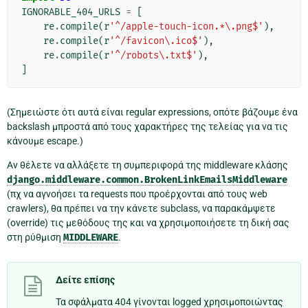
IGNORABLE_404_URLS
=
[
re
.
compile
(
r
'^/apple-touch-icon.*\.png$'
),
re
.
compile
(
r
'^/favicon\.ico$'
),
re
.
compile
(
r
'^/robots\.txt$'
),
]
(Σημειώστε ότι αυτά είναι regular expressions, οπότε βάζουμε ένα
backslash μπροστά από τους χαρακτήρες της τελείας για να τις
κάνουμε escape.)
Αν θέλετε να αλλάξετε τη συμπεριφορά της middleware κλάσης
django.middleware.common.BrokenLinkEmailsMiddleware
(πχ να αγνοήσει τα requests που προέρχονται από τους web
crawlers), θα πρέπει να την κάνετε subclass, να παρακάμψετε
(override) τις μεθόδους της και να χρησιμοποιήσετε τη δική σας
στη ρύθμιση
MIDDLEWARE
.
Δείτε επίσης
Τα σφάλματα 404 γίνονται logged χρησιμοποιώντας