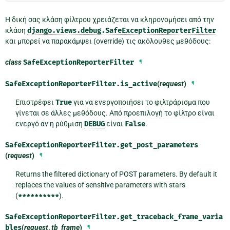
Η δική σας κλάση φίλτρου χρειάζεται να κληρονομήσει από την
κλάση
django.views.debug.SafeExceptionReporterFilter
και μπορεί να παρακάμψει (override) τις ακόλουθες μεθόδους:
class
SafeExceptionReporterFilter
¶
SafeExceptionReporterFilter.
is_active
(
request
)
¶
Επιστρέφει
True
για να ενεργοποιήσει το φιλτράρισμα που
γίνεται σε άλλες μεθόδους. Από προεπιλογή το φίλτρο είναι
ενεργό αν η ρύθμιση
DEBUG
είναι
False
.
SafeExceptionReporterFilter.
get_post_parameters
(
request
)
¶
Returns the filtered dictionary of POST parameters. By default it
replaces the values of sensitive parameters with stars
(
**********
).
SafeExceptionReporterFilter.
get_traceback_frame_varia
bles
(
request
,
tb_frame
)
¶