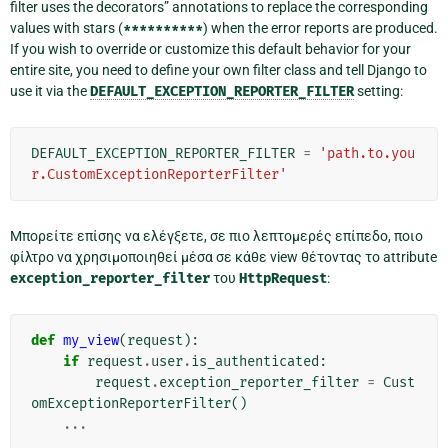
filter uses the decorators” annotations to replace the corresponding
values with stars (
**********
) when the error reports are produced.
If you wish to override or customize this default behavior for your
entire site, you need to define your own filter class and tell Django to
use it via the
DEFAULT_EXCEPTION_REPORTER_FILTER
setting:
DEFAULT_EXCEPTION_REPORTER_FILTER
=
'path.to.you
r.CustomExceptionReporterFilter'
Μπορείτε επίσης να ελέγξετε, σε πιο λεπτομερές επίπεδο, ποιο
φίλτρο να χρησιμοποιηθεί μέσα σε κάθε view θέτοντας το attribute
exception_reporter_filter
του
HttpRequest
:
def
my_view
(
request
):
if
request
.
user
.
is_authenticated
:
request
.
exception_reporter_filter
=
Cust
omExceptionReporterFilter
()
...