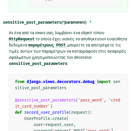
sensitive_post_parameters
(
*parameters
)
¶
Αν ένα από τα views σας, λαμβάνει ένα object τύπου
HttpRequest
το οποίο έχει ικανές να αποθηκεύουν ευαίσθητα
δεδομένα
παραμέτρους
POST
, μπορείτε να αποτρέψετε τις
τιμές αυτών των παραμέτρων να καταγραφούν στις αναφορές
σφαλμάτων χρησιμοποιώντας τον decorator
sensitive_post_parameters
:
from
django.views.decorators.debug
import
sen
sitive_post_parameters
@sensitive_post_parameters
(
'pass_word'
,
'cred
it_card_number'
)
def
record_user_profile
(
request
):
UserProfile
.
create
(
user
=
request
.
user
,
password
=
request
.
POST
[
'pass_word'
],