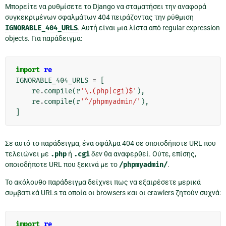
Μπορείτε να ρυθμίσετε το Django να σταματήσει την αναφορά
συγκεκριμένων σφαλμάτων 404 πειράζοντας την ρύθμιση
IGNORABLE_404_URLS
. Αυτή είναι μια λίστα από regular expression
objects. Για παράδειγμα:
import
re
IGNORABLE_404_URLS
=
[
re
.
compile
(
r
'\.(php|cgi)$'
),
re
.
compile
(
r
'^/phpmyadmin/'
),
]
Σε αυτό το παράδειγμα, ένα σφάλμα 404 σε οποιοδήποτε URL που
τελειώνει με
.php
ή
.cgi
δεν
θα αναφερθεί. Ούτε, επίσης,
οποιοδήποτε URL που ξεκινά με το
/phpmyadmin/
.
Το ακόλουθο παράδειγμα δείχνει πως να εξαιρέσετε μερικά
συμβατικά URLs τα οποία οι browsers και οι crawlers ζητούν συχνά:
import
re