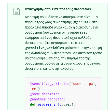
Όταν χρησιμοποιείτε πολλούς decorators
Αν η τιμή που θέλετε να αποκρύψετε είναι μια
παράμετρος μιας συνάρτησης (πχ η “
user
’ στο
παρακάτω παράδειγμα) και αν η διακοσμημένη
συνάρτηση (συνάρτηση στην οποία έχει
εφαρμοστεί ένας decorator) έχει πολλούς
decorators, τότε σιγουρευτείτε ότι το
@sensitive_variables
βρίσκεται στην κορυφή
της αλυσίδας των decorators. Με αυτό τον τρόπο
θα αποκρύψει, επίσης, την παράμετρο της
συνάρτησης όσο αυτή περνάει στους επόμενους
decorators, κάτω στην αλυσίδα:
@sensitive_variables
(
'user'
,
'pw'
,
'cc'
)
@some_decorator
@another_decorator
def
process_info
(
user
):
...