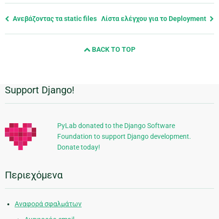
Previous
Ανεβάζοντας τα static files
Λίστα ελέγχου για το Deployment
page
and
BACK TO TOP
next
page
Support Django!
Πρόσθετες
πληροφορίες
PyLab donated to the Django Software
Foundation to support Django development.
Donate today!
Περιεχόμενα
Αναφορά σφαλμάτων