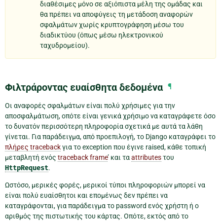
διαθέσιμες μόνο σε αξιόπιστα μέλη της ομάδας και
θα πρέπει να αποφύγεις τη μετάδοση αναφορών
σφαλμάτων χωρίς κρυπτογράφηση μέσω του
διαδικτύου (όπως μέσω ηλεκτρονικού
ταχυδρομείου).
Φιλτράροντας ευαίσθητα δεδομένα
¶
Οι αναφορές σφαλμάτων είναι πολύ χρήσιμες για την
αποσφαλμάτωση, οπότε είναι γενικά χρήσιμο να καταγράφετε όσο
το δυνατόν περισσότερη πληροφορία σχετικά με αυτά τα λάθη
γίνεται. Για παράδειγμα, από προεπιλογή, το Django καταγράφει το
πλήρες traceback
για το exception που έγινε raised, κάθε τοπική
μεταβλητή ενός
traceback frame
’ και τα
attributes
του
HttpRequest
.
Ωστόσο, μερικές φορές, μερικοί τύποι πληροφοριών μπορεί να
είναι πολύ ευαίσθητοι και επομένως δεν πρέπει να
καταγράφονται, για παράδειγμα το password ενός χρήστη ή ο
αριθμός της πιστωτικής του κάρτας. Οπότε, εκτός από το