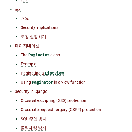
로깅
개요
Security implications
로깅 설정하기
페이지네이션
The
Paginator
class
Example
Paginating a
ListView
Using
Paginator
in a view function
Security in Django
Cross site scripting (XSS) protection
Cross site request forgery (CSRF) protection
SQL 주입 방지
클릭재킹 방지