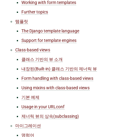
Working with form templates
Further topics
템플릿
The Django template language
Support for template engines
Class-based views
클래스 기반의 뷰 소개
내장된(Built-in) 클래스 기반의 제너릭 뷰
Form handling with class-based views
Using mixins with class-based views
기본 예제
Usage in your URLconf
제너릭 뷰의 상속(subclassing)
마이그레이션
명렁어