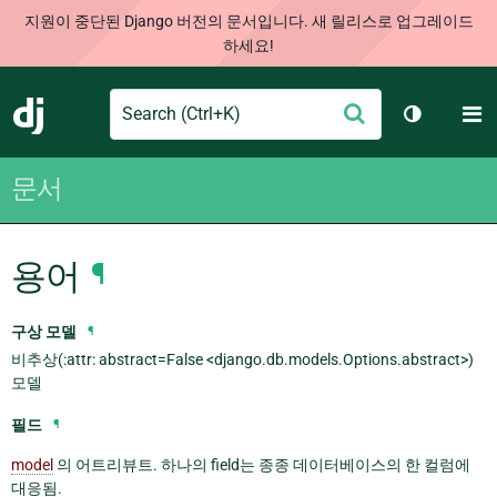
지원이 중단된 Django 버전의 문서입니다. 새 릴리스로 업그레이드
하세요!
Search
M
제
Django
테마 토글
출
문서
용어
¶
구상 모델
¶
비추상(:attr: abstract=False <django.db.models.Options.abstract>)
모델
필드
¶
model
의 어트리뷰트. 하나의 field는 종종 데이터베이스의 한 컬럼에
대응됨.