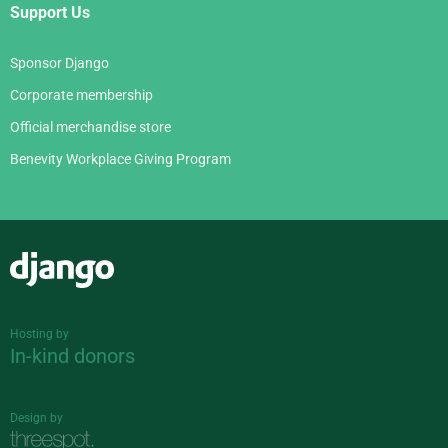
Support Us
Sponsor Django
Corporate membership
Official merchandise store
Benevity Workplace Giving Program
Django
Hosting by
In-kind donors
Design by