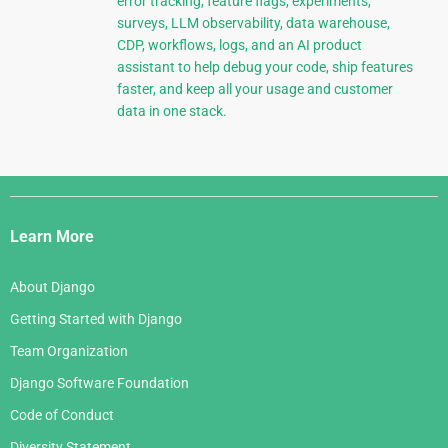
error tracking, feature flags, experiments,
surveys, LLM observability, data warehouse,
CDP, workflows, logs, and an AI product
assistant to help debug your code, ship features
faster, and keep all your usage and customer
data in one stack.
Django
Links
Learn More
About Django
Getting Started with Django
Team Organization
Django Software Foundation
Code of Conduct
Diversity Statement