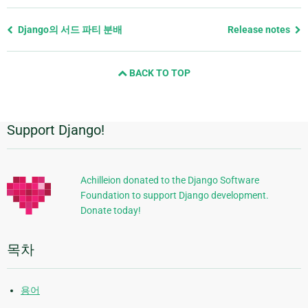
Previous
Django의 서드 파티 분배
Release notes
page
and
BACK TO TOP
next
page
Support Django!
추
가
정
Achilleion donated to the Django Software
Foundation to support Django development.
보
Donate today!
목차
용어