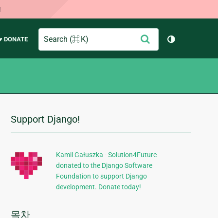
!
Search
제
♥ DONATE
테마 토글 (
출
Support Django!
추
가
정
Kamil Gałuszka - Solution4Future
donated to the Django Software
보
Foundation to support Django
development. Donate today!
목차