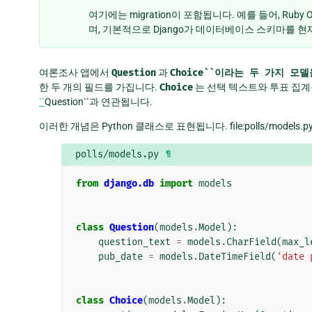
여기에는 migration이 포함됩니다. 예를 들어, Ruby O
며, 기본적으로 Django가 데이터베이스 스키마를 
여론조사 앱에서
Question
과
Choice``이라는
두
가지
모델
한 두 개의 필드를 가집니다.
Choice
는 선택 텍스트와 투표 집계
``
Question``과 연관됩니다.
이러한 개념은 Python 클래스로 표현됩니다. file:polls/mode
polls/models.py
¶
from
django.db
import
models
class
Question
(
models
.
Model
):
question_text
=
models
.
CharField
(
max_l
pub_date
=
models
.
DateTimeField
(
'date 
class
Choice
(
models
.
Model
):