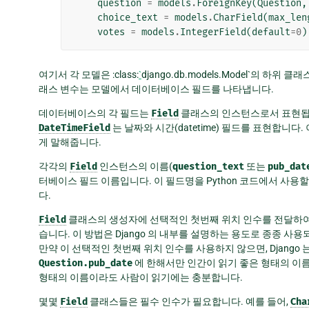
question
=
models
.
ForeignKey
(
Question
,
choice_text
=
models
.
CharField
(
max_len
votes
=
models
.
IntegerField
(
default
=
0
)
여기서 각 모델은 :class:
`
django.db.models.Model`의 
래스 변수는 모델에서 데이터베이스 필드를 나타냅니다.
데이터베이스의 각 필드는
Field
클래스의 인스턴스로서 표현됩
DateTimeField
는 날짜와 시간(datetime) 필드를 표현합니다.
게 말해줍니다.
각각의
Field
인스턴스의 이름(
question_text
또는
pub_dat
터베이스 필드 이름입니다. 이 필드명을 Python 코드에서 사
다.
Field
클래스의 생성자에 선택적인 첫번째 위치 인수를 전달하여 사람이
습니다. 이 방법은 Django 의 내부를 설명하는 용도로 종종 사
만약 이 선택적인 첫번째 위치 인수를 사용하지 않으면, Django
Question.pub_date
에 한해서만 인간이 읽기 좋은 형태의 이름
형태의 이름이라도 사람이 읽기에는 충분합니다.
몇몇
Field
클래스들은 필수 인수가 필요합니다. 예를 들어,
Cha