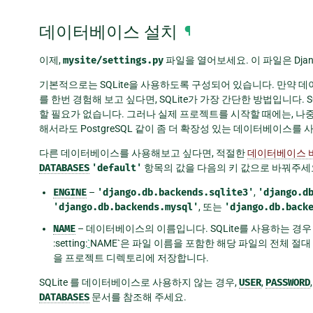
데이터베이스 설치
¶
이제,
mysite/settings.py
파일을 열어보세요. 이 파일은 Djan
기본적으로는 SQLite을 사용하도록 구성되어 있습니다. 만약 
를 한번 경험해 보고 싶다면, SQLite가 가장 간단한 방법입니다. 
할 필요가 없습니다. 그러나 실제 프로젝트를 시작할 때에는, 
해서라도 PostgreSQL 같이 좀 더 확장성 있는 데이터베이스를
다른 데이터베이스를 사용해보고 싶다면, 적절한
데이터베이스 
DATABASES
'default'
항목의 값을 다음의 키 값으로 바꿔주세
ENGINE
–
'django.db.backends.sqlite3'
,
'django.d
'django.db.backends.mysql'
, 또는
'django.db.back
NAME
– 데이터베이스의 이름입니다. SQLite를 사용하는 경
:setting:
`
NAME`은 파일 이름을 포함한 해당 파일의 전체 절
을 프로젝트 디렉토리에 저장합니다.
SQLite 를 데이터베이스로 사용하지 않는 경우,
USER
,
PASSWORD
DATABASES
문서를 참조해 주세요.