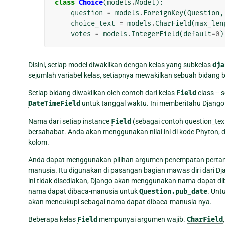
class
Choice
(
models
.
Model
):
question
=
models
.
ForeignKey
(
Question
,
choice_text
=
models
.
CharField
(
max_len
votes
=
models
.
IntegerField
(
default
=
0
)
Disini, setiap model diwakilkan dengan kelas yang subkelas
dja
sejumlah variabel kelas, setiapnya mewakilkan sebuah bidang 
Setiap bidang diwakilkan oleh contoh dari kelas
Field
class --
DateTimeField
untuk tanggal waktu. Ini memberitahu Django 
Nama dari setiap instance
Field
(sebagai contoh question_tex
bersahabat. Anda akan menggunakan nilai ini di kode Phyton
kolom.
Anda dapat menggunakan pilihan argumen penempatan pert
manusia. Itu digunakan di pasangan bagian mawas diri dari D
ini tidak disediakan, Django akan menggunakan nama dapat di
nama dapat dibaca-manusia untuk
Question.pub_date
. Unt
akan mencukupi sebagai nama dapat dibaca-manusia nya.
Beberapa kelas
Field
mempunyai argumen wajib.
CharField