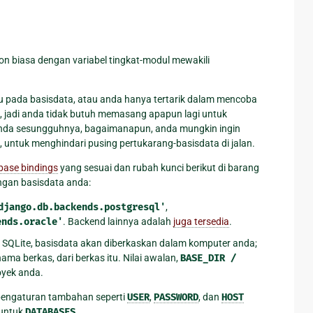
on biasa dengan variabel tingkat-modul mewakili
u pada basisdata, atau anda hanya tertarik dalam mencoba
on, jadi anda tidak butuh memasang apapun lagi untuk
anda sesungguhnya, bagaimanapun, anda mungkin ingin
 untuk menghindari pusing pertukarang-basisdata di jalan.
base bindings
yang sesuai dan rubah kunci berikut di barang
gan basisdata anda:
django.db.backends.postgresql'
,
ends.oracle'
. Backend lainnya adalah
juga tersedia
.
 SQLite, basisdata akan diberkaskan dalam komputer anda;
ama berkas, dari berkas itu. Nilai awalan,
BASE_DIR
/
oyek anda.
 pengaturan tambahan seperti
USER
,
PASSWORD
, dan
HOST
 untuk
DATABASES
.