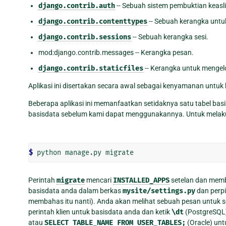
django.contrib.auth
-- Sebuah sistem pembuktian keasl
django.contrib.contenttypes
-- Sebuah kerangka untuk 
django.contrib.sessions
-- Sebuah kerangka sesi.
mod:django.contrib.messages -- Kerangka pesan.
django.contrib.staticfiles
-- Kerangka untuk mengelo
Aplikasi ini disertakan secara awal sebagai kenyamanan untu
Beberapa aplikasi ini memanfaatkan setidaknya satu tabel basi
basisdata sebelum kami dapat menggunakannya. Untuk melakuk
$ 
Perintah
migrate
mencari
INSTALLED_APPS
setelan dan memb
basisdata anda dalam berkas
mysite/settings.py
dan perpi
membahas itu nanti). Anda akan melihat sebuah pesan untuk se
perintah klien untuk basisdata anda dan ketik
\dt
(PostgreSQL
atau
SELECT
TABLE_NAME
FROM
USER_TABLES;
(Oracle) unt