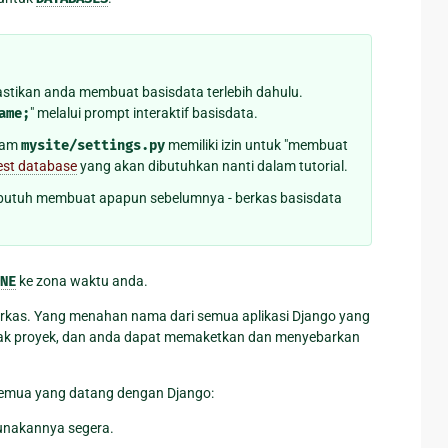
astikan anda membuat basisdata terlebih dahulu.
ame;
" melalui prompt interaktif basisdata.
alam
mysite/settings.py
memiliki izin untuk "membuat
est database
yang akan dibutuhkan nanti dalam tutorial.
 butuh membuat apapun sebelumnya - berkas basisdata
NE
ke zona waktu anda.
rkas. Yang menahan nama dari semua aplikasi Django yang
anyak proyek, dan anda dapat memaketkan dan menyebarkan
semua yang datang dengan Django:
unakannya segera.