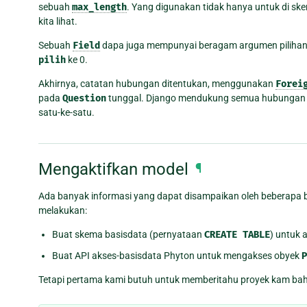
sebuah
max_length
. Yang digunakan tidak hanya untuk di ske
kita lihat.
Sebuah
Field
dapa juga mempunyai beragam argumen pilihan; d
pilih
ke 0.
Akhirnya, catatan hubungan ditentukan, menggunakan
Forei
pada
Question
tunggal. Django mendukung semua hubungan b
satu-ke-satu.
Mengaktifkan model
¶
Ada banyak informasi yang dapat disampaikan oleh beberapa ba
melakukan:
Buat skema basisdata (pernyataan
CREATE
TABLE
) untuk a
Buat API akses-basisdata Phyton untuk mengakses obyek
P
Tetapi pertama kami butuh untuk memberitahu proyek kam bah