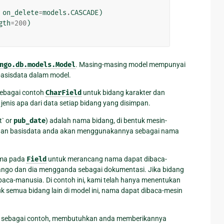
on_delete
=
models
.
CASCADE
)
gth
=
200
)
ngo.db.models.Model
. Masing-masing model mempunyai
basisdata dalam model.
 sebagai contoh
CharField
untuk bidang karakter dan
jenis apa dari data setiap bidang yang disimpan.
t` or
pub_date
) adalah nama bidang, di bentuk mesin-
, dan basisdata anda akan menggunakannya sebagai nama
ama pada
Field
untuk merancang nama dapat dibaca-
jango dan dia mengganda sebagai dokumentasi. Jika bidang
baca-manusia. Di contoh ini, kami telah hanya menentukan
uk semua bidang lain di model ini, nama dapat dibaca-mesin
, sebagai contoh, membutuhkan anda memberikannya