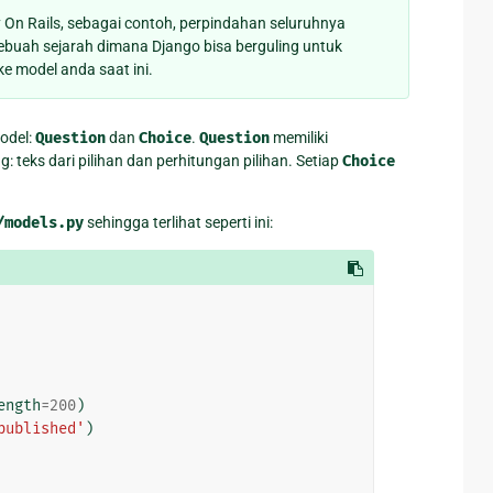
y On Rails, sebagai contoh, perpindahan seluruhnya
ebuah sejarah dimana Django bisa berguling untuk
 model anda saat ini.
odel:
Question
dan
Choice
.
Question
memiliki
: teks dari pilihan dan perhitungan pilihan. Setiap
Choice
/models.py
sehingga terlihat seperti ini:
ength
=
200
)
published'
)