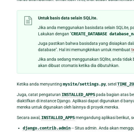
Untuk basis data selain SQLite.
Jika anda menggunakan basisdata selain SQLite, p
Lakukan dengan "
CREATE_DATABASE
database_n
Juga pastikan bahwa basisdata yang disiapkan d
database". Hal ini memungkinkan untuk membuat
t
Jika anda sedang menggunakan SQlite, anda tidak
akan dibuat otomatis ketika dia dibutuhkan.
Ketika anda menyunting
mysite/settings.py
, setel
TIME_ZO
Juga, catat pengaturan
INSTALLED_APPS
pada bagian atas be
diaktifkan di instance Django. Aplikasi dapat digunakan d b
mereka untuk digunakan oleh lainnya di proyek mereka.
Secara awal,
INSTALLED_APPS
mengandung aplikasi berikut, 
django.contrib.admin
-- Situs admin. Anda akan mengg