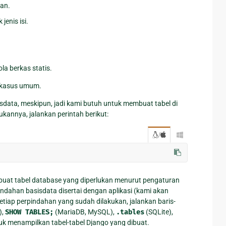
ian.
jenis isi.
la berkas statis.
k kasus umum.
sdata, meskipun, jadi kami butuh untuk membuat tabel di
annya, jalankan perintah berikut:
/

uat tabel database yang diperlukan menurut pengaturan
ndahan basisdata disertai dengan aplikasi (kami akan
tiap perpindahan yang sudah dilakukan, jalankan baris-
),
SHOW
TABLES;
(MariaDB, MySQL),
.tables
(SQLite),
uk menampilkan tabel-tabel Django yang dibuat.