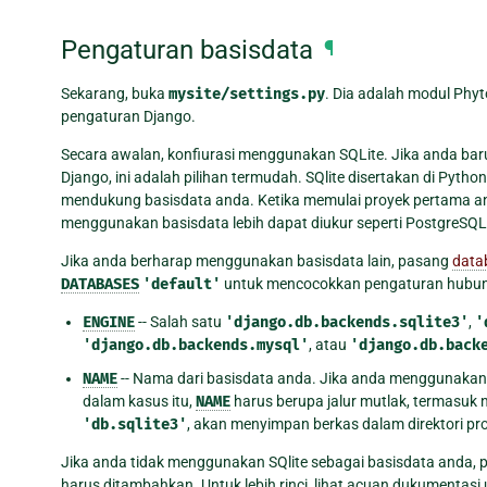
Pengaturan basisdata
¶
Sekarang, buka
mysite/settings.py
. Dia adalah modul Phyt
pengaturan Django.
Secara awalan, konfiurasi menggunakan SQLite. Jika anda bar
Django, ini adalah pilihan termudah. SQlite disertakan di Pyth
mendukung basisdata anda. Ketika memulai proyek pertama 
menggunakan basisdata lebih dapat diukur seperti PostgreSQL,
Jika anda berharap menggunakan basisdata lain, pasang
data
DATABASES
'default'
untuk mencocokkan pengaturan hubun
ENGINE
-- Salah satu
'django.db.backends.sqlite3'
,
'
'django.db.backends.mysql'
, atau
'django.db.back
NAME
-- Nama dari basisdata anda. Jika anda menggunakan
dalam kasus itu,
NAME
harus berupa jalur mutlak, termasuk n
'db.sqlite3'
, akan menyimpan berkas dalam direktori pr
Jika anda tidak menggunakan SQlite sebagai basisdata anda,
harus ditambahkan. Untuk lebih rinci, lihat acuan dukumentasi