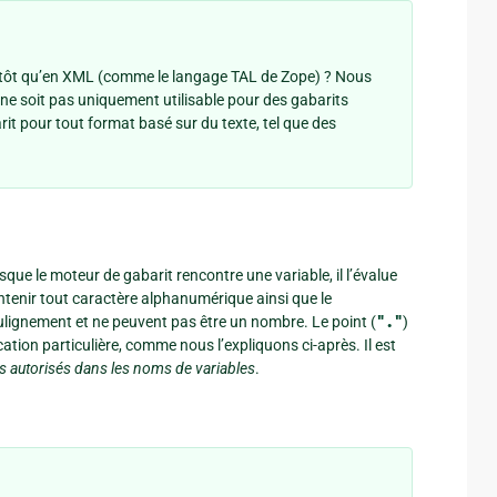
plutôt qu’en XML (comme le langage TAL de Zope) ? Nous
ne soit pas uniquement utilisable pour des gabarits
t pour tout format basé sur du texte, tel que des
rsque le moteur de gabarit rencontre une variable, il l’évalue
ntenir tout caractère alphanumérique ainsi que le
ignement et ne peuvent pas être un nombre. Le point (
"."
)
cation particulière, comme nous l’expliquons ci-après. Il est
as autorisés dans les noms de variables
.