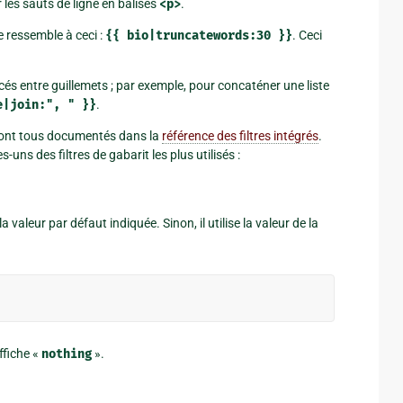
les sauts de ligne en balises
<p>
.
e ressemble à ceci :
{{
bio|truncatewords:30
}}
. Ceci
és entre guillemets ; par exemple, pour concaténer une liste
e|join:",
"
}}
.
l sont tous documentés dans la
référence des filtres intégrés
.
uns des filtres de gabarit les plus utilisés :
 la valeur par défaut indiquée. Sinon, il utilise la valeur de la
ffiche «
nothing
».