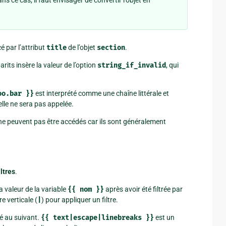
 par l’attribut
title
de l’objet
section
.
rits insère la valeur de l’option
string_if_invalid
, qui
oo.bar
}}
est interprété comme une chaîne littérale et
elle ne sera pas appelée.
ne peuvent pas être accédés car ils sont généralement
iltres
.
la valeur de la variable
{{
nom
}}
après avoir été filtrée par
e verticale (
|
) pour appliquer un filtre.
ué au suivant.
{{
text|escape|linebreaks
}}
est un