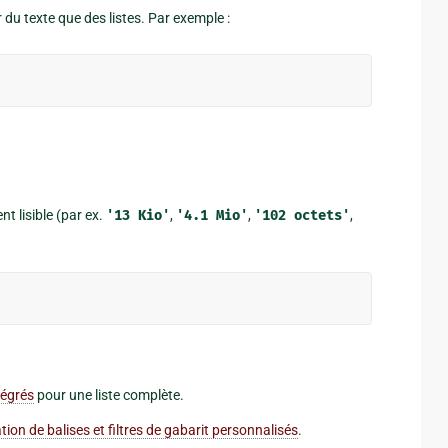
 du texte que des listes. Par exemple :
t lisible (par ex.
'13
Kio'
,
'4.1
Mio'
,
'102
octets'
,
tégrés
pour une liste complète.
tion de balises et filtres de gabarit personnalisés
.