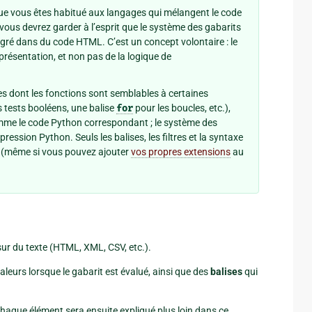
ue vous êtes habitué aux langages qui mélangent le code
us devrez garder à l’esprit que le système des gabarits
gré dans du code HTML. C’est un concept volontaire : le
résentation, et non pas de la logique de
es dont les fonctions sont semblables à certaines
s tests booléens, une balise
for
pour les boucles, etc.),
mme le code Python correspondant ; le système des
ession Python. Seuls les balises, les filtres et la syntaxe
t (même si vous pouvez ajouter
vos propres extensions
au
 sur du texte (HTML, XML, CSV, etc.).
leurs lorsque le gabarit est évalué, ainsi que des
balises
qui
Chaque élément sera ensuite expliqué plus loin dans ce