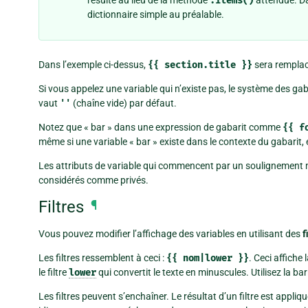
.items()
dictionnaire simple au préalable.
Dans l’exemple ci-dessus,
{{
section.title
}}
sera remplacé
Si vous appelez une variable qui n’existe pas, le système des gaba
vaut
''
(chaîne vide) par défaut.
Notez que « bar » dans une expression de gabarit comme
{{
f
même si une variable « bar » existe dans le contexte du gabarit, 
Les attributs de variable qui commencent par un soulignement 
considérés comme privés.
Filtres
¶
Vous pouvez modifier l’affichage des variables en utilisant des
f
Les filtres ressemblent à ceci :
{{
nom|lower
}}
. Ceci affiche 
le filtre
lower
qui convertit le texte en minuscules. Utilisez la barr
Les filtres peuvent s’enchaîner. Le résultat d’un filtre est appliq