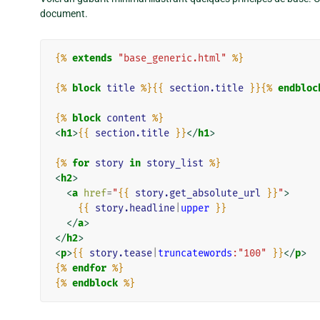
document.
{%
extends
"base_generic.html"
%}
{%
block
title
%}{{
section.title
}}{%
endbloc
{%
block
content
%}
<
h1
>
{{
section.title
}}
</
h1
>
{%
for
story
in
story_list
%}
<
h2
>
<
a
href
=
"
{{
story.get_absolute_url
}}
"
>
{{
story.headline
|
upper
}}
</
a
>
</
h2
>
<
p
>
{{
story.tease
|
truncatewords
:"100"
}}
</
p
>
{%
endfor
%}
{%
endblock
%}