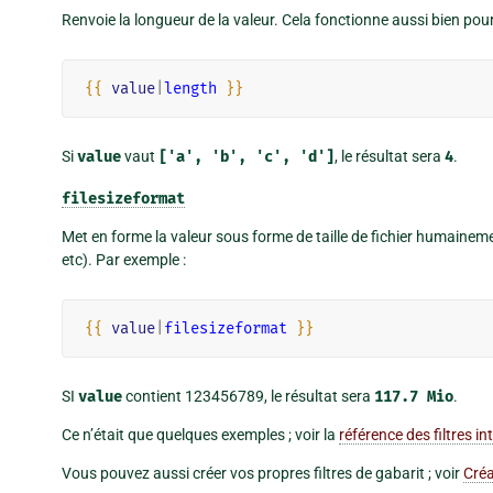
Renvoie la longueur de la valeur. Cela fonctionne aussi bien pour
{{
value
|
length
}}
Si
value
vaut
['a',
'b',
'c',
'd']
, le résultat sera
4
.
filesizeformat
Met en forme la valeur sous forme de taille de fichier humainemen
etc). Par exemple :
{{
value
|
filesizeformat
}}
SI
value
contient 123456789, le résultat sera
117.7
Mio
.
Ce n’était que quelques exemples ; voir la
référence des filtres in
Vous pouvez aussi créer vos propres filtres de gabarit ; voir
Créa