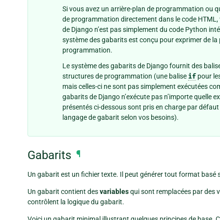
Si vous avez un arrière-plan de programmation ou q
de programmation directement dans le code HTML, vo
de Django n’est pas simplement du code Python inté
système des gabarits est conçu pour exprimer de la p
programmation.
Le système des gabarits de Django fournit des balis
structures de programmation (une balise
if
pour le
mais celles-ci ne sont pas simplement exécutées co
gabarits de Django n’exécute pas n’importe quelle expr
présentés ci-dessous sont pris en charge par défau
langage de gabarit selon vos besoins).
Gabarits
¶
Un gabarit est un fichier texte. Il peut générer tout format basé
Un gabarit contient des
variables
qui sont remplacées par des va
contrôlent la logique du gabarit.
Voici un gabarit minimal illustrant quelques principes de base. 