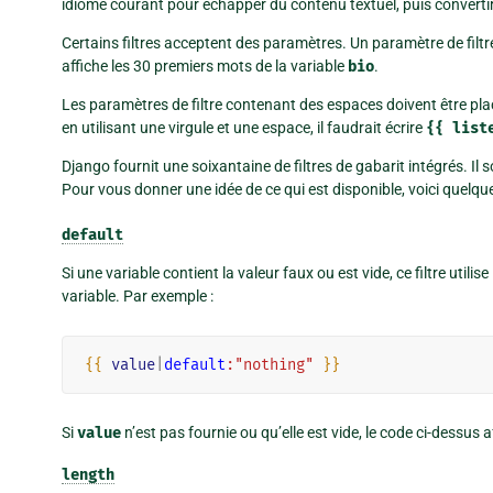
idiome courant pour échapper du contenu textuel, puis convertir 
Certains filtres acceptent des paramètres. Un paramètre de filtr
affiche les 30 premiers mots de la variable
bio
.
Les paramètres de filtre contenant des espaces doivent être plac
en utilisant une virgule et une espace, il faudrait écrire
{{
list
Django fournit une soixantaine de filtres de gabarit intégrés. I
Pour vous donner une idée de ce qui est disponible, voici quelques-
default
Si une variable contient la valeur faux ou est vide, ce filtre utilise
variable. Par exemple :
{{
value
|
default
:"nothing"
}}
Si
value
n’est pas fournie ou qu’elle est vide, le code ci-dessus a
length