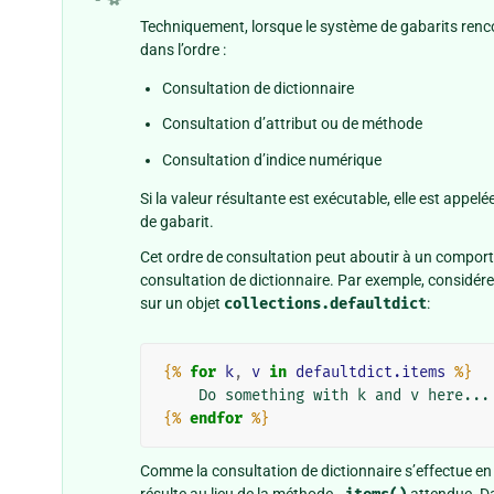
Techniquement, lorsque le système de gabarits rencon
dans l’ordre :
Consultation de dictionnaire
Consultation d’attribut ou de méthode
Consultation d’indice numérique
Si la valeur résultante est exécutable, elle est appel
de gabarit.
Cet ordre de consultation peut aboutir à un compor
consultation de dictionnaire. Par exemple, considérez
sur un objet
collections.defaultdict
:
{%
for
k
,
v
in
defaultdict.items
%}
{%
endfor
%}
Comme la consultation de dictionnaire s’effectue en pr
résulte au lieu de la méthode
attendue. Dan