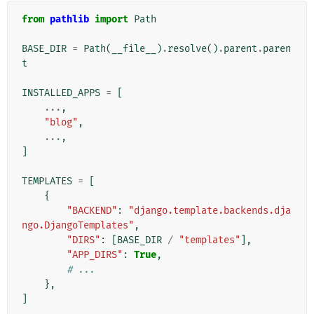
from
pathlib
import
Path
BASE_DIR
=
Path
(
__file__
)
.
resolve
()
.
parent
.
paren
t
INSTALLED_APPS
=
[
...
,
"blog"
,
...
,
]
TEMPLATES
=
[
{
"BACKEND"
:
"django.template.backends.dja
ngo.DjangoTemplates"
,
"DIRS"
:
[
BASE_DIR
/
"templates"
],
"APP_DIRS"
:
True
,
# ...
},
]