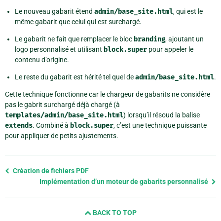
Le nouveau gabarit étend
admin/base_site.html
, qui est le
même gabarit que celui qui est surchargé.
Le gabarit ne fait que remplacer le bloc
branding
, ajoutant un
logo personnalisé et utilisant
block.super
pour appeler le
contenu d’origine.
Le reste du gabarit est hérité tel quel de
admin/base_site.html
.
Cette technique fonctionne car le chargeur de gabarits ne considère
pas le gabrit surchargé déjà chargé (à
templates/admin/base_site.html
) lorsqu’il résoud la balise
extends
. Combiné à
block.super
, c’est une technique puissante
pour appliquer de petits ajustements.
Previous
Création de fichiers PDF
page
Implémentation d’un moteur de gabarits personnalisé
and
next
BACK TO TOP
page