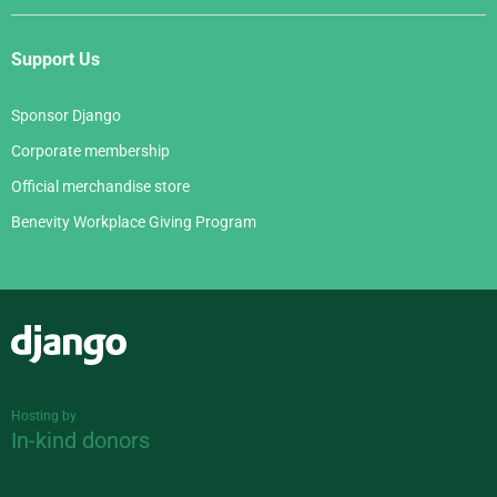
Support Us
Sponsor Django
Corporate membership
Official merchandise store
Benevity Workplace Giving Program
Django
Hosting by
In-kind donors