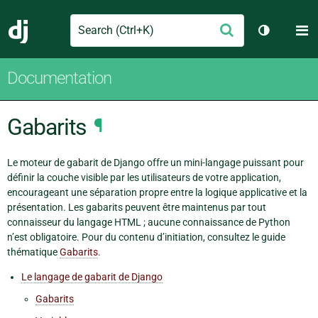
Search
M
Envoyer
Django
Changer d
Documentation
Gabarits
¶
Le moteur de gabarit de Django offre un mini-langage puissant pour
définir la couche visible par les utilisateurs de votre application,
encourageant une séparation propre entre la logique applicative et la
présentation. Les gabarits peuvent être maintenus par tout
connaisseur du langage HTML ; aucune connaissance de Python
n’est obligatoire. Pour du contenu d’initiation, consultez le guide
thématique
Gabarits
.
Le langage de gabarit de Django
Gabarits