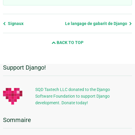
Previous
Signaux
Le langage de gabarit de Django
page
and
BACK TO TOP
next
page
Support Django!
Informations
supplémentaires
SQD Taxtech LLC donated to the Django
Software Foundation to support Django
development. Donate today!
Sommaire