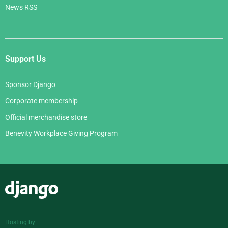
News RSS
Support Us
Sponsor Django
Corporate membership
Official merchandise store
Benevity Workplace Giving Program
Django
Hosting by