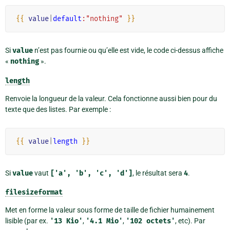
{{
value
|
default
:"nothing"
}}
Si
value
n’est pas fournie ou qu’elle est vide, le code ci-dessus affiche
«
nothing
».
length
Renvoie la longueur de la valeur. Cela fonctionne aussi bien pour du
texte que des listes. Par exemple :
{{
value
|
length
}}
Si
value
vaut
['a',
'b',
'c',
'd']
, le résultat sera
4
.
filesizeformat
Met en forme la valeur sous forme de taille de fichier humainement
lisible (par ex.
'13
Kio'
,
'4.1
Mio'
,
'102
octets'
, etc). Par