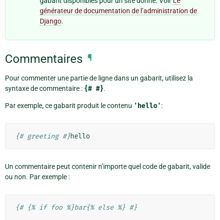
gabarit disponibles pour un site donné. Voir
Le
générateur de documentation de l’administration de
Django
.
Commentaires
¶
Pour commenter une partie de ligne dans un gabarit, utilisez la
syntaxe de commentaire :
{#
#}
.
Par exemple, ce gabarit produit le contenu
'hello'
:
{# greeting #}
Un commentaire peut contenir n’importe quel code de gabarit, valide
ou non. Par exemple :
{# {% if foo %}bar{% else %} #}