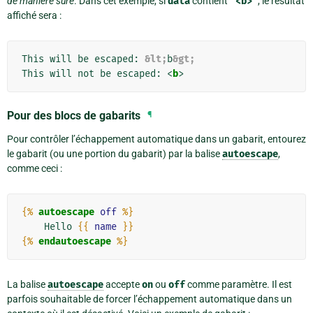
de manière sûre
. Dans cet exemple, si
data
contient
'<b>'
, le résultat
affiché sera :
This will be escaped: 
&lt;
b
&gt;
This will not be escaped: 
<
b
>
Pour des blocs de gabarits
¶
Pour contrôler l’échappement automatique dans un gabarit, entourez
le gabarit (ou une portion du gabarit) par la balise
autoescape
,
comme ceci :
{%
autoescape
off
%}
    Hello 
{{
name
}}
{%
endautoescape
%}
La balise
autoescape
accepte
on
ou
off
comme paramètre. Il est
parfois souhaitable de forcer l’échappement automatique dans un