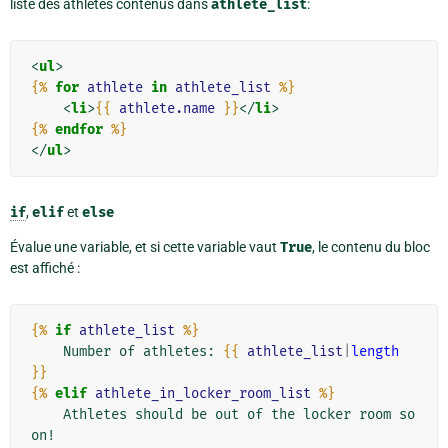
liste des athlètes contenus dans
athlete_list
:
<
ul
>
{%
for
athlete
in
athlete_list
%}
<
li
>
{{
athlete.name
}}
</
li
>
{%
endfor
%}
</
ul
>
if
,
elif
et
else
Évalue une variable, et si cette variable vaut
True
, le contenu du bloc
est affiché :
{%
if
athlete_list
%}
    Number of athletes: 
{{
athlete_list
|
length
}}
{%
elif
athlete_in_locker_room_list
%}
    Athletes should be out of the locker room so