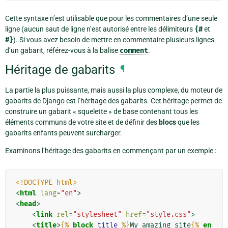
Cette syntaxe n’est utilisable que pour les commentaires d’une seule
ligne (aucun saut de ligne n’est autorisé entre les délimiteurs
{#
et
#}
). Si vous avez besoin de mettre en commentaire plusieurs lignes
d’un gabarit, référez-vous à la balise
comment
.
Héritage de gabarits
¶
La partie la plus puissante, mais aussi la plus complexe, du moteur de
gabarits de Django est l’héritage des gabarits. Cet héritage permet de
construire un gabarit « squelette » de base contenant tous les
éléments communs de votre site et de définir des
blocs
que les
gabarits enfants peuvent surcharger.
Examinons l’héritage des gabarits en commençant par un exemple :
<!DOCTYPE html>
<
html
lang
=
"en"
>
<
head
>
<
link
rel
=
"stylesheet"
href
=
"style.css"
>
<
title
>
{%
block
title
%}
My amazing site
{%
en