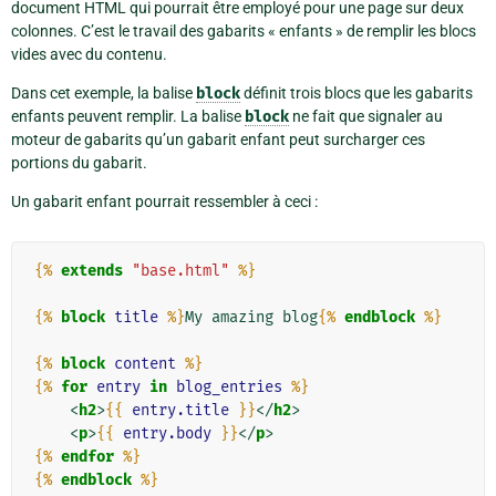
document HTML qui pourrait être employé pour une page sur deux
colonnes. C’est le travail des gabarits « enfants » de remplir les blocs
vides avec du contenu.
Dans cet exemple, la balise
block
définit trois blocs que les gabarits
enfants peuvent remplir. La balise
block
ne fait que signaler au
moteur de gabarits qu’un gabarit enfant peut surcharger ces
portions du gabarit.
Un gabarit enfant pourrait ressembler à ceci :
{%
extends
"base.html"
%}
{%
block
title
%}
My amazing blog
{%
endblock
%}
{%
block
content
%}
{%
for
entry
in
blog_entries
%}
<
h2
>
{{
entry.title
}}
</
h2
>
<
p
>
{{
entry.body
}}
</
p
>
{%
endfor
%}
{%
endblock
%}