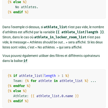
{%
else
%}
{%
endif
%}
Dans l’exemple ci-dessus, si
athlete_list
n’est pas vide, le nombre
d’athlètes est affiché par la variable
{{
athlete_list|length
}}
.
Sinon, dans le cas où
athlete_in_locker_room_list
n’est pas
vide, le message « Athletes should be out… » sera affiché. Si les deux
listes sont vides, c’est « No athletes. » qui sera affiché.
Vous pouvez également utiliser des filtres et différents opérateurs
dans la balise
if
:
{%
if
athlete_list
|
length
>
1
%}
   Team: 
{%
for
athlete
in
athlete_list
%}
 ... 
{%
endfor
%}
{%
else
%}
   Athlete: 
{{
athlete_list.0.name
}}
{%
endif
%}