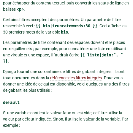
pour échapper du contenu textuel, puis convertir les sauts de ligne en
balises
<p>
.
Certains filtres acceptent des paramètres. Un paramètre de filtre
ressemble à ceci :
{{
bio|truncatewords:30
}}
. Ceci affiche les
30 premiers mots de la variable
bio
.
Les paramètres de filtre contenant des espaces doivent être placés
entre guillemets ; par exemple, pour concaténer une liste en utilisant
une virgule et une espace, il faudrait écrire
{{
liste|join:",
"
}}
.
Django fournit une soixantaine de filtres de gabarit intégrés. Il sont
tous documentés dans la
référence des filtres intégrés
. Pour vous
donner une idée de ce qui est disponible, voici quelques-uns des filtres
de gabarit les plus utilisés :
default
Si une variable contient la valeur faux ou est vide, ce filtre utilise la
valeur par défaut indiquée. Sinon, il utilise la valeur de la variable. Par
exemple :