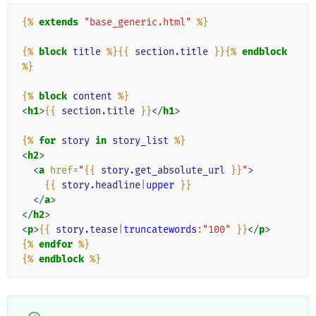
{%
extends
"base_generic.html"
%}
{%
block
title
%}{{
section.title
}}{%
endblock
%}
{%
block
content
%}
<
h1
>
{{
section.title
}}
</
h1
>
{%
for
story
in
story_list
%}
<
h2
>
<
a
href
=
"
{{
story.get_absolute_url
}}
"
>
{{
story.headline
|
upper
}}
</
a
>
</
h2
>
<
p
>
{{
story.tease
|
truncatewords
:"100"
}}
</
p
>
{%
endfor
%}
{%
endblock
%}