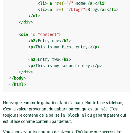
<
li
><
a
href
=
"/"
>
Home
</
a
></
li
>
<
li
><
a
href
=
"/blog/"
>
Blog
</
a
></
li
>
</
ul
>
</
div
>
<
div
id
=
"content"
>
<
h2
>
Entry one
</
h2
>
<
p
>
This is my first entry.
</
p
>
<
h2
>
Entry two
</
h2
>
<
p
>
This is my second entry.
</
p
>
</
div
>
</
body
>
</
html
>
Notez que comme le gabarit enfant n’a pas défini le bloc
sidebar
,
c’est la valeur provenant du gabarit parent qui est utilisée. C’est
toujours le contenu de la balise
{%
block
%}
du gabarit parent qui
est utilisé comme contenu par défaut.
Vous pouvez utiliser autant de niveaux d’héritage que nécessaire.