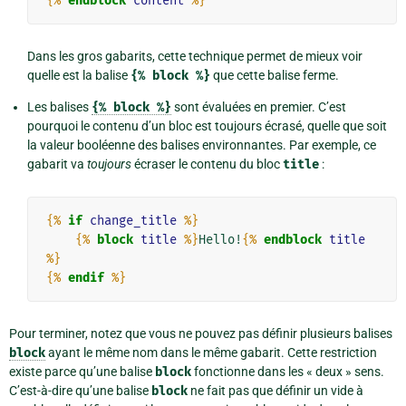
{%
endblock
content
%}
Dans les gros gabarits, cette technique permet de mieux voir
quelle est la balise
{%
block
%}
que cette balise ferme.
Les balises
{%
block
%}
sont évaluées en premier. C’est
pourquoi le contenu d’un bloc est toujours écrasé, quelle que soit
la valeur booléenne des balises environnantes. Par exemple, ce
gabarit va
toujours
écraser le contenu du bloc
title
:
{%
if
change_title
%}
{%
block
title
%}
Hello!
{%
endblock
title
%}
{%
endif
%}
Pour terminer, notez que vous ne pouvez pas définir plusieurs balises
block
ayant le même nom dans le même gabarit. Cette restriction
existe parce qu’une balise
block
fonctionne dans les « deux » sens.
C’est-à-dire qu’une balise
block
ne fait pas que définir un vide à