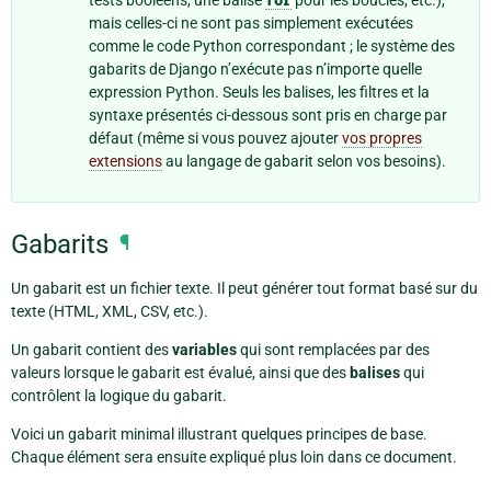
tests booléens, une balise
for
pour les boucles, etc.),
mais celles-ci ne sont pas simplement exécutées
comme le code Python correspondant ; le système des
gabarits de Django n’exécute pas n’importe quelle
expression Python. Seuls les balises, les filtres et la
syntaxe présentés ci-dessous sont pris en charge par
défaut (même si vous pouvez ajouter
vos propres
extensions
au langage de gabarit selon vos besoins).
Gabarits
¶
Un gabarit est un fichier texte. Il peut générer tout format basé sur du
texte (HTML, XML, CSV, etc.).
Un gabarit contient des
variables
qui sont remplacées par des
valeurs lorsque le gabarit est évalué, ainsi que des
balises
qui
contrôlent la logique du gabarit.
Voici un gabarit minimal illustrant quelques principes de base.
Chaque élément sera ensuite expliqué plus loin dans ce document.