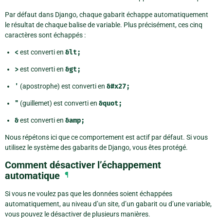
Par défaut dans Django, chaque gabarit échappe automatiquement
le résultat de chaque balise de variable. Plus précisément, ces cinq
caractères sont échappés :
<
est converti en
&lt;
>
est converti en
&gt;
'
(apostrophe) est converti en
&#x27;
"
(guillemet) est converti en
&quot;
&
est converti en
&amp;
Nous répétons ici que ce comportement est actif par défaut. Si vous
utilisez le système des gabarits de Django, vous êtes protégé.
Comment désactiver l’échappement
automatique
¶
Si vous ne voulez pas que les données soient échappées
automatiquement, au niveau d’un site, d’un gabarit ou d’une variable,
vous pouvez le désactiver de plusieurs manières.