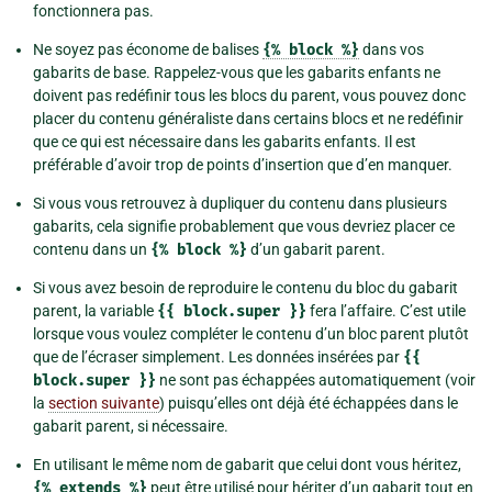
fonctionnera pas.
Ne soyez pas économe de balises
{%
block
%}
dans vos
gabarits de base. Rappelez-vous que les gabarits enfants ne
doivent pas redéfinir tous les blocs du parent, vous pouvez donc
placer du contenu généraliste dans certains blocs et ne redéfinir
que ce qui est nécessaire dans les gabarits enfants. Il est
préférable d’avoir trop de points d’insertion que d’en manquer.
Si vous vous retrouvez à dupliquer du contenu dans plusieurs
gabarits, cela signifie probablement que vous devriez placer ce
contenu dans un
{%
block
%}
d’un gabarit parent.
Si vous avez besoin de reproduire le contenu du bloc du gabarit
parent, la variable
{{
block.super
}}
fera l’affaire. C’est utile
lorsque vous voulez compléter le contenu d’un bloc parent plutôt
que de l’écraser simplement. Les données insérées par
{{
block.super
}}
ne sont pas échappées automatiquement (voir
la
section suivante
) puisqu’elles ont déjà été échappées dans le
gabarit parent, si nécessaire.
En utilisant le même nom de gabarit que celui dont vous héritez,
{%
extends
%}
peut être utilisé pour hériter d’un gabarit tout en