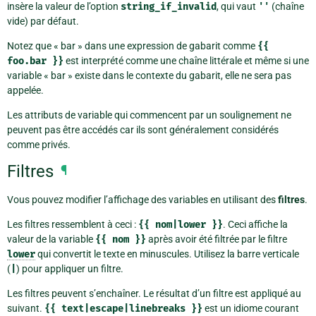
insère la valeur de l’option
string_if_invalid
, qui vaut
''
(chaîne
vide) par défaut.
Notez que « bar » dans une expression de gabarit comme
{{
foo.bar
}}
est interprété comme une chaîne littérale et même si une
variable « bar » existe dans le contexte du gabarit, elle ne sera pas
appelée.
Les attributs de variable qui commencent par un soulignement ne
peuvent pas être accédés car ils sont généralement considérés
comme privés.
Filtres
¶
Vous pouvez modifier l’affichage des variables en utilisant des
filtres
.
Les filtres ressemblent à ceci :
{{
nom|lower
}}
. Ceci affiche la
valeur de la variable
{{
nom
}}
après avoir été filtrée par le filtre
lower
qui convertit le texte en minuscules. Utilisez la barre verticale
(
|
) pour appliquer un filtre.
Les filtres peuvent s’enchaîner. Le résultat d’un filtre est appliqué au
suivant.
{{
text|escape|linebreaks
}}
est un idiome courant