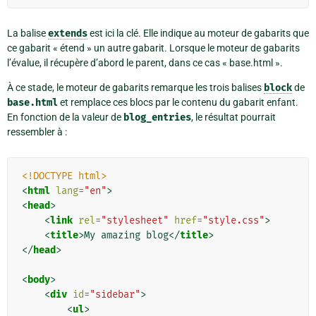
La balise
extends
est ici la clé. Elle indique au moteur de gabarits que
ce gabarit « étend » un autre gabarit. Lorsque le moteur de gabarits
l’évalue, il récupère d’abord le parent, dans ce cas « base.html ».
À ce stade, le moteur de gabarits remarque les trois balises
block
de
base.html
et remplace ces blocs par le contenu du gabarit enfant.
En fonction de la valeur de
blog_entries
, le résultat pourrait
ressembler à :
<!DOCTYPE html>
<
html
lang
=
"en"
>
<
head
>
<
link
rel
=
"stylesheet"
href
=
"style.css"
>
<
title
>
My amazing blog
</
title
>
</
head
>
<
body
>
<
div
id
=
"sidebar"
>
<
ul
>