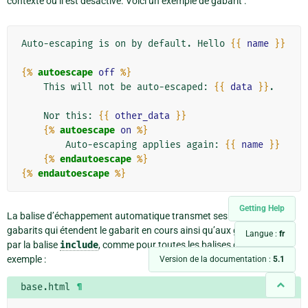
contexte où il est désactivé. Voici un exemple de gabarit :
Auto-escaping is on by default. Hello 
{{
name
}}
{%
autoescape
off
%}
    This will not be auto-escaped: 
{{
data
}}
.

    Nor this: 
{{
other_data
}}
{%
autoescape
on
%}
        Auto-escaping applies again: 
{{
name
}}
{%
endautoescape
%}
{%
endautoescape
%}
Getting Help
La balise d’échappement automatique transmet ses effets aux
gabarits qui étendent le gabarit en cours ainsi qu’aux gabarits inclus
Langue :
fr
par la balise
include
, comme pour toutes les balises de bloc. Par
exemple :
Version de la documentation :
5.1
base.html
¶