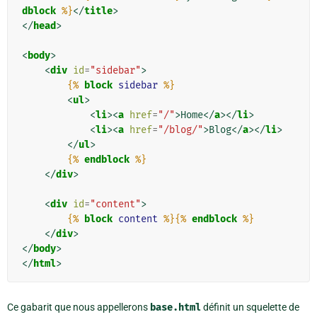
dblock
%}
</
title
>
</
head
>
<
body
>
<
div
id
=
"sidebar"
>
{%
block
sidebar
%}
<
ul
>
<
li
><
a
href
=
"/"
>
Home
</
a
></
li
>
<
li
><
a
href
=
"/blog/"
>
Blog
</
a
></
li
>
</
ul
>
{%
endblock
%}
</
div
>
<
div
id
=
"content"
>
{%
block
content
%}{%
endblock
%}
</
div
>
</
body
>
</
html
>
Ce gabarit que nous appellerons
base.html
définit un squelette de