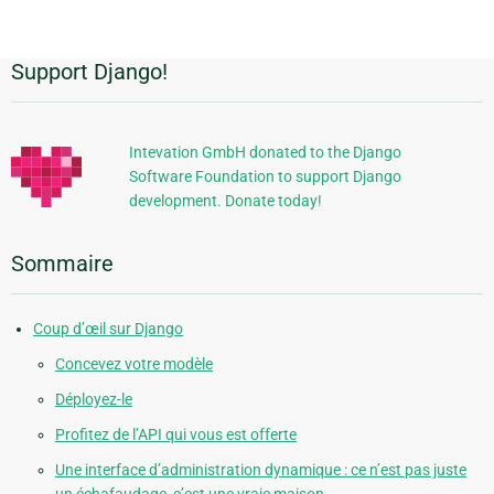
page
Support Django!
Informations
supplémentaires
Intevation GmbH donated to the Django
Software Foundation to support Django
development. Donate today!
Sommaire
Coup d’œil sur Django
Concevez votre modèle
Déployez-le
Profitez de l’API qui vous est offerte
Une interface d’administration dynamique : ce n’est pas juste
un échafaudage, c’est une vraie maison.