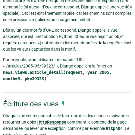
dans l’ordre, et s’arrête dès qu’un de ces chemins correspond à l’URL
demandée (si aucun d’eux ne correspond, Django appelle une vue 404
spéciale). Ceci est extrêmement rapide, car les chemins sont compilés
en expressions régulières au chargement initial.
Dès qu’un des motifs d’URL correspond, Django appelle la vue
associée, qui est une fonction Python. Chaque vue reçoit un objet
requête (« request ») qui contient les métadonnées de la requête ainsi
que les valeurs capturées dans le motif.
Par exemple, si un utilisateur demande l’URL
« /articles/2005/05/39323/ », Django appellera la fonction
news.views.article_detail(request,
year=2005,
month=5,
pk=39323)
.
Écriture des vues
¶
Chaque vue est responsable de faire une des deux choses suivantes :
retourner un objet
HttpResponse
contenant le contenu de la page
demandée, ou lever une exception, comme par exemple
Http404
. Le
reste, c’est votre travail.