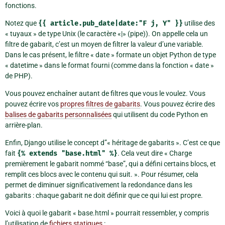
fonctions.
Notez que
{{
article.pub_date|date:"F
j,
Y"
}}
utilise des
« tuyaux » de type Unix (le caractère «|» (pipe)). On appelle cela un
filtre de gabarit, c’est un moyen de filtrer la valeur d’une variable.
Dans le cas présent, le filtre « date » formate un objet Python de type
« datetime » dans le format fourni (comme dans la fonction « date »
de PHP).
Vous pouvez enchaîner autant de filtres que vous le voulez. Vous
pouvez écrire vos
propres filtres de gabarits
. Vous pouvez écrire des
balises de gabarits personnalisées
qui utilisent du code Python en
arrière-plan.
Enfin, Django utilise le concept d”« héritage de gabarits ». C’est ce que
fait
{%
extends
"base.html"
%}
. Cela veut dire « Charge
premièrement le gabarit nommé “base”, qui a défini certains blocs, et
remplit ces blocs avec le contenu qui suit. ». Pour résumer, cela
permet de diminuer significativement la redondance dans les
gabarits : chaque gabarit ne doit définir que ce qui lui est propre.
Voici à quoi le gabarit « base.html » pourrait ressembler, y compris
l’utilisation de
fichiers statiques
: