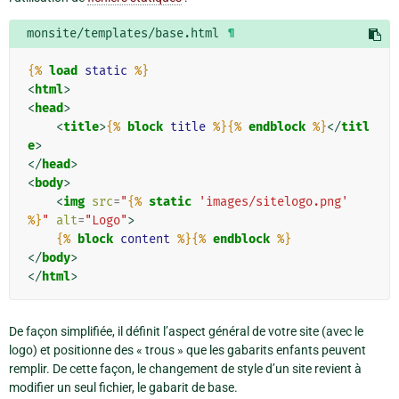
monsite/templates/base.html
¶
{%
load
static
%}
<
html
>
<
head
>
<
title
>
{%
block
title
%}{%
endblock
%}
</
titl
e
>
</
head
>
<
body
>
<
img
src
=
"
{%
static
'images/sitelogo.png'
%}
"
alt
=
"Logo"
>
{%
block
content
%}{%
endblock
%}
</
body
>
</
html
>
De façon simplifiée, il définit l’aspect général de votre site (avec le
logo) et positionne des « trous » que les gabarits enfants peuvent
remplir. De cette façon, le changement de style d’un site revient à
modifier un seul fichier, le gabarit de base.