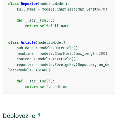
class
Reporter
(
models
.
Model
):
full_name
=
models
.
CharField
(
max_length
=
70
)
def
__str__
(
self
):
return
self
.
full_name
class
Article
(
models
.
Model
):
pub_date
=
models
.
DateField
()
headline
=
models
.
CharField
(
max_length
=
200
)
content
=
models
.
TextField
()
reporter
=
models
.
ForeignKey
(
Reporter
,
on_de
lete
=
models
.
CASCADE
)
def
__str__
(
self
):
return
self
.
headline
Déployez-le
¶