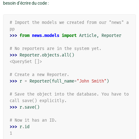
besoin d’écrire du code :
# Import the models we created from our "news" a
pp
>>> 
from
news.models
import
Article
,
Reporter
# No reporters are in the system yet.
>>> 
Reporter
.
objects
.
all
()
<QuerySet []>
# Create a new Reporter.
>>> 
r
=
Reporter
(
full_name
=
"John Smith"
)
# Save the object into the database. You have to 
call save() explicitly.
>>> 
r
.
save
()
# Now it has an ID.
>>> 
r
.
id
1