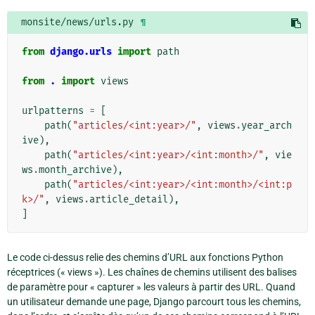
monsite/news/urls.py
¶
from
django.urls
import
path
from
.
import
views
urlpatterns
=
[
path
(
"articles/<int:year>/"
,
views
.
year_arch
ive
),
path
(
"articles/<int:year>/<int:month>/"
,
vie
ws
.
month_archive
),
path
(
"articles/<int:year>/<int:month>/<int:p
k>/"
,
views
.
article_detail
),
]
Le code ci-dessus relie des chemins d’URL aux fonctions Python
réceptrices (« views »). Les chaînes de chemins utilisent des balises
de paramètre pour « capturer » les valeurs à partir des URL. Quand
un utilisateur demande une page, Django parcourt tous les chemins,