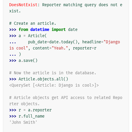
DoesNotExist
: 
Reporter matching query does not e
xist.
# Create an article.
>>> 
from
datetime
import
date
>>> 
a
=
Article
(
... 
pub_date
=
date
.
today
(),
headline
=
"Django 
is cool"
,
content
=
"Yeah."
,
reporter
=
r
... 
)
>>> 
a
.
save
()
# Now the article is in the database.
>>> 
Article
.
objects
.
all
()
<QuerySet [<Article: Django is cool>]>
# Article objects get API access to related Repo
rter objects.
>>> 
r
=
a
.
reporter
>>> 
r
.
full_name
'John Smith'