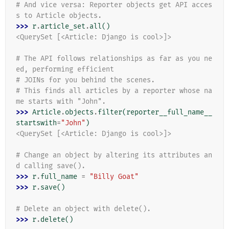
# And vice versa: Reporter objects get API acces
s to Article objects.
>>> 
r
.
article_set
.
all
()
<QuerySet [<Article: Django is cool>]>
# The API follows relationships as far as you ne
ed, performing efficient
# JOINs for you behind the scenes.
# This finds all articles by a reporter whose na
me starts with "John".
>>> 
Article
.
objects
.
filter
(
reporter__full_name__
startswith
=
"John"
)
<QuerySet [<Article: Django is cool>]>
# Change an object by altering its attributes an
d calling save().
>>> 
r
.
full_name
=
"Billy Goat"
>>> 
r
.
save
()
# Delete an object with delete().
>>> 
r
.
delete
()