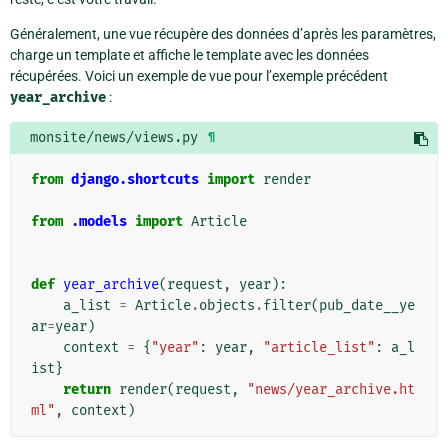
Généralement, une vue récupère des données d’après les paramètres,
charge un template et affiche le template avec les données
récupérées. Voici un exemple de vue pour l’exemple précédent
year_archive
:
monsite/news/views.py
¶
from
django.shortcuts
import
render
from
.models
import
Article
def
year_archive
(
request
,
year
):
a_list
=
Article
.
objects
.
filter
(
pub_date__ye
ar
=
year
)
context
=
{
"year"
:
year
,
"article_list"
:
a_l
ist
}
return
render
(
request
,
"news/year_archive.ht
ml"
,
context
)