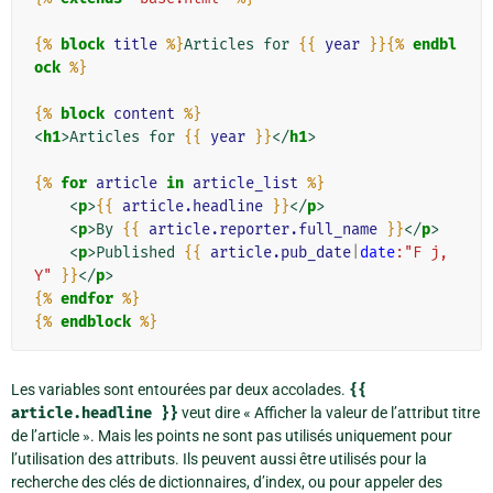
{%
block
title
%}
Articles for 
{{
year
}}{%
endbl
ock
%}
{%
block
content
%}
<
h1
>
Articles for 
{{
year
}}
</
h1
>
{%
for
article
in
article_list
%}
<
p
>
{{
article.headline
}}
</
p
>
<
p
>
By 
{{
article.reporter.full_name
}}
</
p
>
<
p
>
Published 
{{
article.pub_date
|
date
:"F j, 
Y"
}}
</
p
>
{%
endfor
%}
{%
endblock
%}
Les variables sont entourées par deux accolades.
{{
article.headline
}}
veut dire « Afficher la valeur de l’attribut titre
de l’article ». Mais les points ne sont pas utilisés uniquement pour
l’utilisation des attributs. Ils peuvent aussi être utilisés pour la
recherche des clés de dictionnaires, d’index, ou pour appeler des