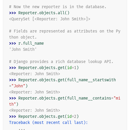
# Now the new reporter is in the database.
>>> 
Reporter
.
objects
.
all
()
<QuerySet [<Reporter: John Smith>]>
# Fields are represented as attributes on the Py
thon object.
>>> 
r
.
full_name
'John Smith'
# Django provides a rich database lookup API.
>>> 
Reporter
.
objects
.
get
(
id
=
1
)
<Reporter: John Smith>
>>> 
Reporter
.
objects
.
get
(
full_name__startswith
=
"John"
)
<Reporter: John Smith>
>>> 
Reporter
.
objects
.
get
(
full_name__contains
=
"mi
th"
)
<Reporter: John Smith>
>>> 
Reporter
.
objects
.
get
(
id
=
2
)
Traceback (most recent call last):
...