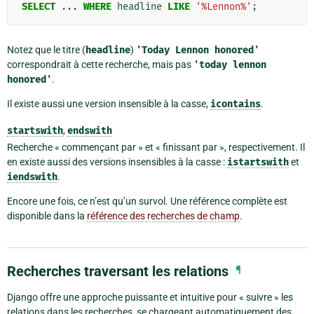
SELECT
...
WHERE
headline
LIKE
'%Lennon%'
;
Notez que le titre (
headline
)
'Today
Lennon
honored'
correspondrait à cette recherche, mais pas
'today
lennon
honored'
.
Il existe aussi une version insensible à la casse,
icontains
.
startswith
,
endswith
Recherche « commençant par » et « finissant par », respectivement. Il
en existe aussi des versions insensibles à la casse :
istartswith
et
iendswith
.
Encore une fois, ce n’est qu’un survol. Une référence complète est
disponible dans la
référence des recherches de champ
.
Recherches traversant les relations
¶
Django offre une approche puissante et intuitive pour « suivre » les
relations dans les recherches, se chargeant automatiquement des