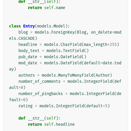
def
__str__
(
self
):
return
self
.
name
class
Entry
(
models
.
Model
):
blog
=
models
.
ForeignKey
(
Blog
,
on_delete
=
mod
els
.
CASCADE
)
headline
=
models
.
CharField
(
max_length
=
255
)
body_text
=
models
.
TextField
()
pub_date
=
models
.
DateField
()
mod_date
=
models
.
DateField
(
default
=
date
.
tod
ay
)
authors
=
models
.
ManyToManyField
(
Author
)
number_of_comments
=
models
.
IntegerField
(
def
ault
=
0
)
number_of_pingbacks
=
models
.
IntegerField
(
de
fault
=
0
)
rating
=
models
.
IntegerField
(
default
=
5
)
def
__str__
(
self
):
return
self
.
headline