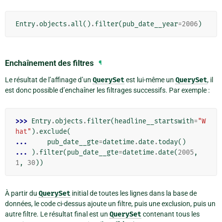
Entry
.
objects
.
all
()
.
filter
(
pub_date__year
=
2006
)
Enchaînement des filtres
¶
Le résultat de l’affinage d’un
QuerySet
est lui-même un
QuerySet
, il
est donc possible d’enchaîner les filtrages successifs. Par exemple :
>>> 
Entry
.
objects
.
filter
(
headline__startswith
=
"W
hat"
)
.
exclude
(
... 
pub_date__gte
=
datetime
.
date
.
today
()
... 
)
.
filter
(
pub_date__gte
=
datetime
.
date
(
2005
,
1
,
30
))
À partir du
QuerySet
initial de toutes les lignes dans la base de
données, le code ci-dessus ajoute un filtre, puis une exclusion, puis un
autre filtre. Le résultat final est un
QuerySet
contenant tous les