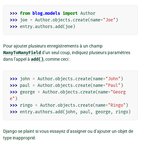
>>> 
from
blog.models
import
Author
>>> 
joe
=
Author
.
objects
.
create
(
name
=
"Joe"
)
>>> 
entry
.
authors
.
add
(
joe
)
Pour ajouter plusieurs enregistrements à un champ
ManyToManyField
d’un seul coup, indiquez plusieurs paramètres
dans l’appel à
add()
, comme ceci :
>>> 
john
=
Author
.
objects
.
create
(
name
=
"John"
)
>>> 
paul
=
Author
.
objects
.
create
(
name
=
"Paul"
)
>>> 
george
=
Author
.
objects
.
create
(
name
=
"Georg
e"
)
>>> 
ringo
=
Author
.
objects
.
create
(
name
=
"Ringo"
)
>>> 
entry
.
authors
.
add
(
john
,
paul
,
george
,
ringo
)
Django se plaint si vous essayez d’assigner ou d’ajouter un objet de
type inapproprié.