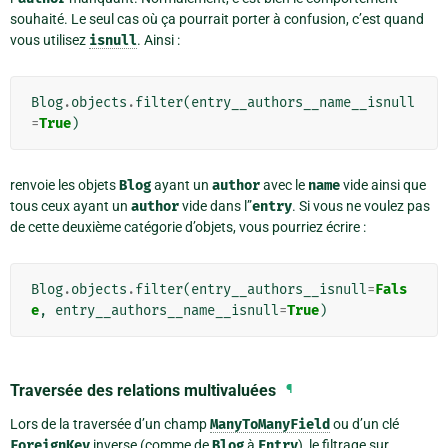
souhaité. Le seul cas où ça pourrait porter à confusion, c’est quand
vous utilisez
isnull
. Ainsi :
Blog
.
objects
.
filter
(
entry__authors__name__isnull
=
True
)
renvoie les objets
Blog
ayant un
author
avec le
name
vide ainsi que
tous ceux ayant un
author
vide dans l”
entry
. Si vous ne voulez pas
de cette deuxième catégorie d’objets, vous pourriez écrire :
Blog
.
objects
.
filter
(
entry__authors__isnull
=
Fals
e
,
entry__authors__name__isnull
=
True
)
Traversée des relations multivaluées
¶
Lors de la traversée d’un champ
ManyToManyField
ou d’un clé
ForeignKey
inverse (comme de
Blog
à
Entry
), le filtrage sur