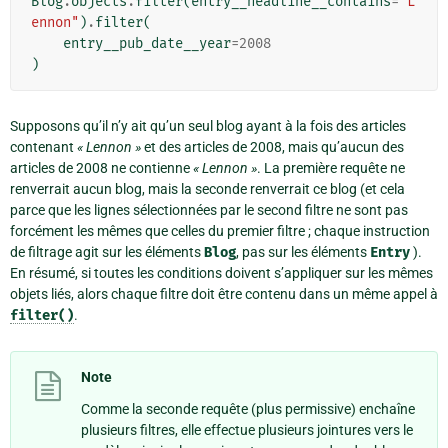
Blog
.
objects
.
filter
(
entry__headline__contains
=
"L
ennon"
)
.
filter
(
entry__pub_date__year
=
2008
)
Supposons qu’il n’y ait qu’un seul blog ayant à la fois des articles
contenant
« Lennon »
et des articles de 2008, mais qu’aucun des
articles de 2008 ne contienne
« Lennon »
. La première requête ne
renverrait aucun blog, mais la seconde renverrait ce blog (et cela
parce que les lignes sélectionnées par le second filtre ne sont pas
forcément les mêmes que celles du premier filtre ; chaque instruction
de filtrage agit sur les éléments
Blog
, pas sur les éléments
Entry
).
En résumé, si toutes les conditions doivent s’appliquer sur les mêmes
objets liés, alors chaque filtre doit être contenu dans un même appel à
filter()
.
Note
Comme la seconde requête (plus permissive) enchaîne
plusieurs filtres, elle effectue plusieurs jointures vers le