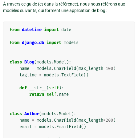
À travers ce guide (et dans la référence), nous nous référons aux
modèles suivants, qui forment une application de blog :
from
datetime
import
date
from
django.db
import
models
class
Blog
(
models
.
Model
):
name
=
models
.
CharField
(
max_length
=
100
)
tagline
=
models
.
TextField
()
def
__str__
(
self
):
return
self
.
name
class
Author
(
models
.
Model
):
name
=
models
.
CharField
(
max_length
=
200
)
email
=
models
.
EmailField
()