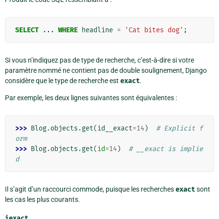
SELECT
...
WHERE
headline
=
'Cat bites dog'
;
Si vous n’indiquez pas de type de recherche, c’est-à-dire si votre
paramètre nommé ne contient pas de double soulignement, Django
considère que le type de recherche est
exact
.
Par exemple, les deux lignes suivantes sont équivalentes :
>>> 
Blog
.
objects
.
get
(
id__exact
=
14
)
# Explicit f
orm
>>> 
Blog
.
objects
.
get
(
id
=
14
)
# __exact is implie
d
Il s’agit d’un raccourci commode, puisque les recherches
exact
sont
les cas les plus courants.
iexact