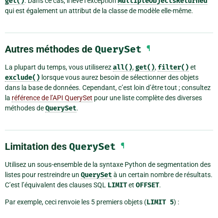
get()
. Dans ce cas, il lève l’exception
MultipleObjectsReturned
qui est également un attribut de la classe de modèle elle-même.
Autres méthodes de
QuerySet
¶
La plupart du temps, vous utiliserez
all()
,
get()
,
filter()
et
exclude()
lorsque vous aurez besoin de sélectionner des objets
dans la base de données. Cependant, c’est loin d’être tout ; consultez
la
référence de l’API QuerySet
pour une liste complète des diverses
méthodes de
QuerySet
.
Limitation des
QuerySet
¶
Utilisez un sous-ensemble de la syntaxe Python de segmentation des
listes pour restreindre un
QuerySet
à un certain nombre de résultats.
C’est l’équivalent des clauses SQL
LIMIT
et
OFFSET
.
Par exemple, ceci renvoie les 5 premiers objets (
LIMIT
5
) :