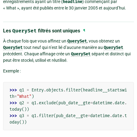
enregistrements ayant un titre (
headline
) commençant par
« What », ayant été publiés entre le 30 janvier 2005 et aujourd’hui.
Les
QuerySet
filtrés sont uniques
¶
À chaque fois que vous affinez un
QuerySet
, vous obtenez un
QuerySet
tout neuf qui n’est lié d’aucune manière au
QuerySet
précédent. Chaque affinage crée un
QuerySet
séparé et distinct qui
peut être stocké, utilisé et réutilisé.
Exemple :
>>> 
q1
=
Entry
.
objects
.
filter
(
headline__startswi
th
=
"What"
)
>>> 
q2
=
q1
.
exclude
(
pub_date__gte
=
datetime
.
date
.
today
())
>>> 
q3
=
q1
.
filter
(
pub_date__gte
=
datetime
.
date
.
t
oday
())