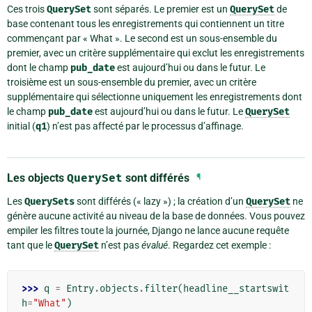
Ces trois
QuerySet
sont séparés. Le premier est un
QuerySet
de
base contenant tous les enregistrements qui contiennent un titre
commençant par « What ». Le second est un sous-ensemble du
premier, avec un critère supplémentaire qui exclut les enregistrements
dont le champ
pub_date
est aujourd’hui ou dans le futur. Le
troisième est un sous-ensemble du premier, avec un critère
supplémentaire qui sélectionne uniquement les enregistrements dont
le champ
pub_date
est aujourd’hui ou dans le futur. Le
QuerySet
initial (
q1
) n’est pas affecté par le processus d’affinage.
Les objects
QuerySet
sont différés
¶
Les
QuerySets
sont différés (« lazy ») ; la création d’un
QuerySet
ne
génère aucune activité au niveau de la base de données. Vous pouvez
empiler les filtres toute la journée, Django ne lance aucune requête
tant que le
QuerySet
n’est pas
évalué
. Regardez cet exemple :
>>> 
q
=
Entry
.
objects
.
filter
(
headline__startswit
h
=
"What"
)