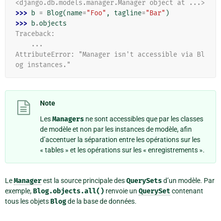
<django.db.models.manager.Manager object at ...>
>>> 
b
=
Blog
(
name
=
"Foo"
,
tagline
=
"Bar"
)
>>> 
b
.
objects
Traceback:
    ...
AttributeError: "Manager isn't accessible via Bl
og instances."
Note
Les
Managers
ne sont accessibles que par les classes
de modèle et non par les instances de modèle, afin
d’accentuer la séparation entre les opérations sur les
« tables » et les opérations sur les « enregistrements ».
Le
Manager
est la source principale des
QuerySets
d’un modèle. Par
exemple,
Blog.objects.all()
renvoie un
QuerySet
contenant
tous les objets
Blog
de la base de données.