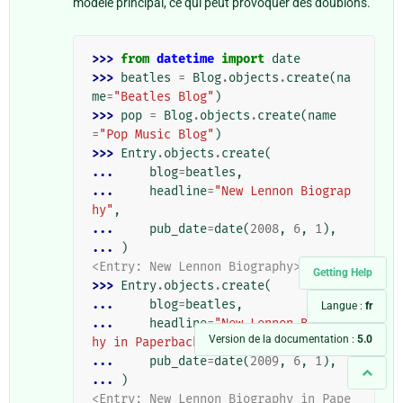
modèle principal, ce qui peut provoquer des doublons.
>>> 
from
datetime
import
date
>>> 
beatles
=
Blog
.
objects
.
create
(
na
me
=
"Beatles Blog"
)
>>> 
pop
=
Blog
.
objects
.
create
(
name
=
"Pop Music Blog"
)
>>> 
Entry
.
objects
.
create
(
... 
blog
=
beatles
,
... 
headline
=
"New Lennon Biograp
hy"
,
... 
pub_date
=
date
(
2008
,
6
,
1
),
... 
)
<Entry: New Lennon Biography>
Getting Help
>>> 
Entry
.
objects
.
create
(
... 
blog
=
beatles
,
Langue :
fr
... 
headline
=
"New Lennon Biograp
Version de la documentation :
5.0
hy in Paperback"
,
... 
pub_date
=
date
(
2009
,
6
,
1
),
... 
)
<Entry: New Lennon Biography in Pape