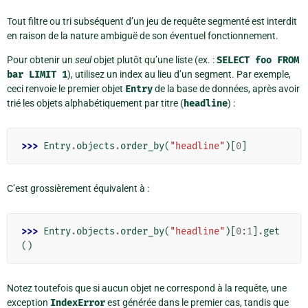
Tout filtre ou tri subséquent d’un jeu de requête segmenté est interdit
en raison de la nature ambiguë de son éventuel fonctionnement.
Pour obtenir un
seul
objet plutôt qu’une liste (ex. :
SELECT
foo
FROM
bar
LIMIT
1
), utilisez un index au lieu d’un segment. Par exemple,
ceci renvoie le premier objet
Entry
de la base de données, après avoir
trié les objets alphabétiquement par titre (
headline
) :
>>> 
Entry
.
objects
.
order_by
(
"headline"
)[
0
]
C’est grossièrement équivalent à :
>>> 
Entry
.
objects
.
order_by
(
"headline"
)[
0
:
1
]
.
get
()
Notez toutefois que si aucun objet ne correspond à la requête, une
exception
IndexError
est générée dans le premier cas, tandis que