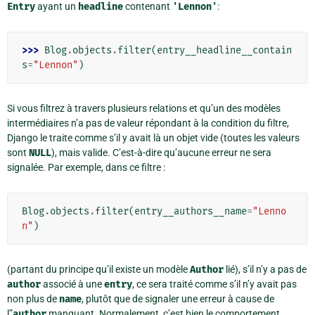
Entry
ayant un
headline
contenant
'Lennon'
:
>>> 
Blog
.
objects
.
filter
(
entry__headline__contain
s
=
"Lennon"
)
Si vous filtrez à travers plusieurs relations et qu’un des modèles
intermédiaires n’a pas de valeur répondant à la condition du filtre,
Django le traite comme s’il y avait là un objet vide (toutes les valeurs
sont
NULL
), mais valide. C’est-à-dire qu’aucune erreur ne sera
signalée. Par exemple, dans ce filtre :
Blog
.
objects
.
filter
(
entry__authors__name
=
"Lenno
n"
)
(partant du principe qu’il existe un modèle
Author
lié), s’il n’y a pas de
author
associé à une
entry
, ce sera traité comme s’il n’y avait pas
non plus de
name
, plutôt que de signaler une erreur à cause de
l”
author
manquant. Normalement, c’est bien le comportement