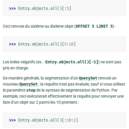
>>> 
Entry
.
objects
.
all
()[:
5
]
Ceci renvoie du sixième au dixième objet (
OFFSET
5
LIMIT
5
) :
>>> 
Entry
.
objects
.
all
()[
5
:
10
]
Les index négatifs (ex. :
Entry.objects.all()[-1]
) ne sont pas
pris en charge.
De manière générale, la segmentation d’un
QuerySet
renvoie un
nouveau
QuerySet
; la requête n’est pas évaluée, sauf si vous utilisez
le paramètre
step
de la syntaxe de segmentation de Python. Par
exemple, ceci exécuterait effectivement la requête pour renvoyer une
liste d’un objet sur 2 parmi les 10 premiers :
>>> 
Entry
.
objects
.
all
()[:
10
:
2
]