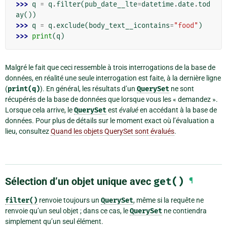
>>> 
q
=
q
.
filter
(
pub_date__lte
=
datetime
.
date
.
tod
ay
())
>>> 
q
=
q
.
exclude
(
body_text__icontains
=
"food"
)
>>> 
print
(
q
)
Malgré le fait que ceci ressemble à trois interrogations de la base de
données, en réalité une seule interrogation est faite, à la dernière ligne
(
print(q)
). En général, les résultats d’un
QuerySet
ne sont
récupérés de la base de données que lorsque vous les « demandez ».
Lorsque cela arrive, le
QuerySet
est
évalué
en accédant à la base de
données. Pour plus de détails sur le moment exact où l’évaluation a
lieu, consultez
Quand les objets QuerySet sont évalués
.
Sélection d’un objet unique avec
get()
¶
filter()
renvoie toujours un
QuerySet
, même si la requête ne
renvoie qu’un seul objet ; dans ce cas, le
QuerySet
ne contiendra
simplement qu’un seul élément.