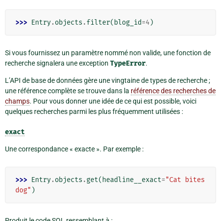
>>> 
Entry
.
objects
.
filter
(
blog_id
=
4
)
Si vous fournissez un paramètre nommé non valide, une fonction de
recherche signalera une exception
TypeError
.
L’API de base de données gère une vingtaine de types de recherche ;
une référence complète se trouve dans la
référence des recherches de
champs
. Pour vous donner une idée de ce qui est possible, voici
quelques recherches parmi les plus fréquemment utilisées :
exact
Une correspondance « exacte ». Par exemple :
>>> 
Entry
.
objects
.
get
(
headline__exact
=
"Cat bites 
dog"
)
Produit le code SQL ressemblant à :