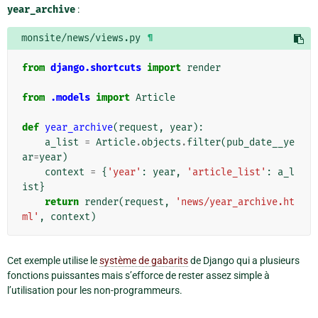
year_archive
:
monsite/news/views.py
¶
from
django.shortcuts
import
render
from
.models
import
Article
def
year_archive
(
request
,
year
):
a_list
=
Article
.
objects
.
filter
(
pub_date__ye
ar
=
year
)
context
=
{
'year'
:
year
,
'article_list'
:
a_l
ist
}
return
render
(
request
,
'news/year_archive.ht
ml'
,
context
)
Cet exemple utilise le
système de gabarits
de Django qui a plusieurs
fonctions puissantes mais s’efforce de rester assez simple à
l’utilisation pour les non-programmeurs.