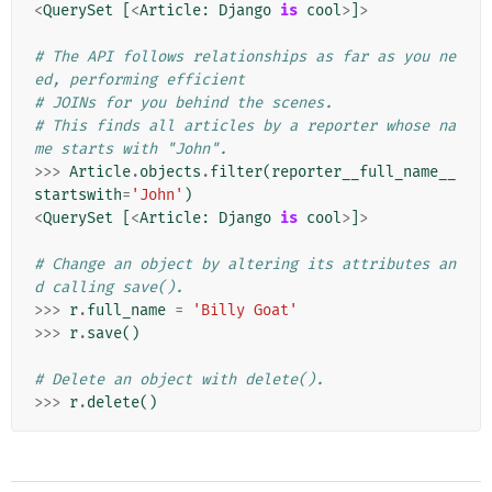
<
QuerySet
[
<
Article
:
Django
is
cool
>
]
>
# The API follows relationships as far as you ne
ed, performing efficient
# JOINs for you behind the scenes.
# This finds all articles by a reporter whose na
me starts with "John".
>>>
Article
.
objects
.
filter
(
reporter__full_name__
startswith
=
'John'
)
<
QuerySet
[
<
Article
:
Django
is
cool
>
]
>
# Change an object by altering its attributes an
d calling save().
>>>
r
.
full_name
=
'Billy Goat'
>>>
r
.
save
()
# Delete an object with delete().
>>>
r
.
delete
()