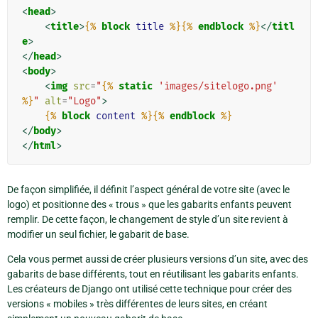
<
head
>
<
title
>
{%
block
title
%}{%
endblock
%}
</
titl
e
>
</
head
>
<
body
>
<
img
src
=
"
{%
static
'images/sitelogo.png'
%}
"
alt
=
"Logo"
>
{%
block
content
%}{%
endblock
%}
</
body
>
</
html
>
De façon simplifiée, il définit l’aspect général de votre site (avec le
logo) et positionne des « trous » que les gabarits enfants peuvent
remplir. De cette façon, le changement de style d’un site revient à
modifier un seul fichier, le gabarit de base.
Cela vous permet aussi de créer plusieurs versions d’un site, avec des
gabarits de base différents, tout en réutilisant les gabarits enfants.
Les créateurs de Django ont utilisé cette technique pour créer des
versions « mobiles » très différentes de leurs sites, en créant