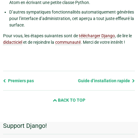
Atom en écrivant une petite classe Python.
D’autres sympatiques fonctionnalités automatiquement générées
pour l’interface d’administration, cet aperçu a tout juste effleuré la
surface.
Pour vous, les étapes suivantes sont de
télécharger Django
, de lire le
didacticiel
et de rejoindre la
communauté
. Merci de votre intérêt !
Previous
Premiers pas
Guide d’installation rapide
page
and
BACK TO TOP
next
page
Support Django!
Informations
supplémentaires