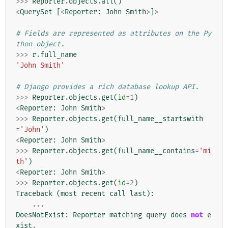
>>>
Reporter
.
objects
.
all
()
<
QuerySet
[
<
Reporter
:
John
Smith
>
]
>
# Fields are represented as attributes on the Py
thon object.
>>>
r
.
full_name
'John Smith'
# Django provides a rich database lookup API.
>>>
Reporter
.
objects
.
get
(
id
=
1
)
<
Reporter
:
John
Smith
>
>>>
Reporter
.
objects
.
get
(
full_name__startswith
=
'John'
)
<
Reporter
:
John
Smith
>
>>>
Reporter
.
objects
.
get
(
full_name__contains
=
'mi
th'
)
<
Reporter
:
John
Smith
>
>>>
Reporter
.
objects
.
get
(
id
=
2
)
Traceback
(
most
recent
call
last
):
...
DoesNotExist
:
Reporter
matching
query
does
not
e
xist
.