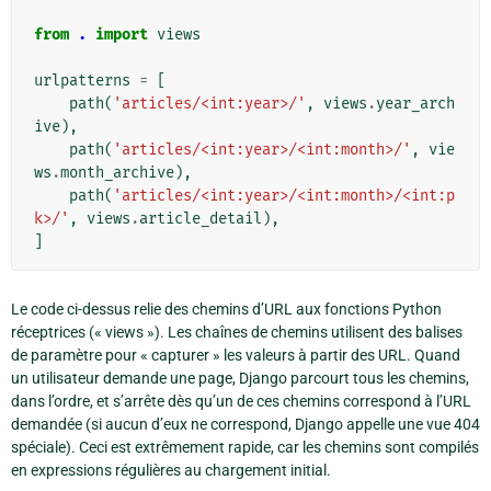
from
.
import
views
urlpatterns
=
[
path
(
'articles/<int:year>/'
,
views
.
year_arch
ive
),
path
(
'articles/<int:year>/<int:month>/'
,
vie
ws
.
month_archive
),
path
(
'articles/<int:year>/<int:month>/<int:p
k>/'
,
views
.
article_detail
),
]
Le code ci-dessus relie des chemins d’URL aux fonctions Python
réceptrices (« views »). Les chaînes de chemins utilisent des balises
de paramètre pour « capturer » les valeurs à partir des URL. Quand
un utilisateur demande une page, Django parcourt tous les chemins,
dans l’ordre, et s’arrête dès qu’un de ces chemins correspond à l’URL
demandée (si aucun d’eux ne correspond, Django appelle une vue 404
spéciale). Ceci est extrêmement rapide, car les chemins sont compilés
en expressions régulières au chargement initial.