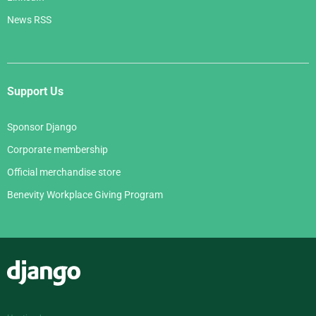
News RSS
Support Us
Sponsor Django
Corporate membership
Official merchandise store
Benevity Workplace Giving Program
Django