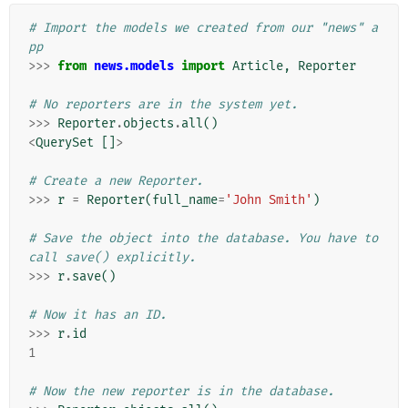
# Import the models we created from our "news" a
pp
>>>
from
news.models
import
Article
,
Reporter
# No reporters are in the system yet.
>>>
Reporter
.
objects
.
all
()
<
QuerySet
[]
>
# Create a new Reporter.
>>>
r
=
Reporter
(
full_name
=
'John Smith'
)
# Save the object into the database. You have to 
call save() explicitly.
>>>
r
.
save
()
# Now it has an ID.
>>>
r
.
id
1
# Now the new reporter is in the database.