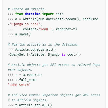
# Create an article.
>>>
from
datetime
import
date
>>>
a
=
Article
(
pub_date
=
date
.
today
(),
headline
=
'Django is cool'
,
...
content
=
'Yeah.'
,
reporter
=
r
)
>>>
a
.
save
()
# Now the article is in the database.
>>>
Article
.
objects
.
all
()
<
QuerySet
[
<
Article
:
Django
is
cool
>
]
>
# Article objects get API access to related Repo
rter objects.
>>>
r
=
a
.
reporter
>>>
r
.
full_name
'John Smith'
# And vice versa: Reporter objects get API acces
s to Article objects.
>>>
r
.
article_set
.
all
()