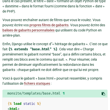
Dans le cas présent, le filtre « date » formate un objet Python de type
« datetime » dans le format fourni (comme dans la fonction « date »
de PHP).
Vous pouvez enchaîner autant de filtres que vous le voulez. Vous
pouvez écrire vos
propres filtres de gabarits
. Vous pouvez écrire des
balises de gabarits personnalisées
qui utilisent du code Python en
arrière-plan.
Enfin, Django utilise le concept d”« héritage de gabarits ». C’est ce que
fait
{%
extends
"base.html"
%}
. Cela veut dire « Charge
premièrement le gabarit nommé “base”, qui a défini certains blocs, et
remplit ces blocs avec le contenu qui suit. ». Pour résumer, cela
permet de diminuer significativement la redondance dans les
gabarits : chaque gabarit ne doit définir que ce qui lui est propre.
Voici à quoi le gabarit « base.html » pourrait ressembler, y compris
l’utilisation de
fichiers statiques
:
monsite/templates/base.html
¶
{%
load
static
%}
<
html
>