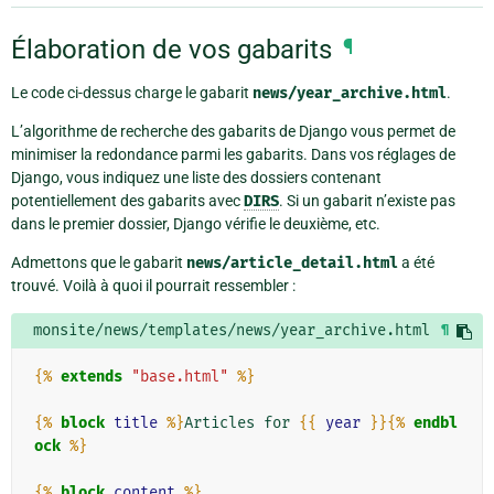
Élaboration de vos gabarits
¶
Le code ci-dessus charge le gabarit
news/year_archive.html
.
L’algorithme de recherche des gabarits de Django vous permet de
minimiser la redondance parmi les gabarits. Dans vos réglages de
Django, vous indiquez une liste des dossiers contenant
potentiellement des gabarits avec
DIRS
. Si un gabarit n’existe pas
dans le premier dossier, Django vérifie le deuxième, etc.
Admettons que le gabarit
news/article_detail.html
a été
trouvé. Voilà à quoi il pourrait ressembler :
monsite/news/templates/news/year_archive.html
¶
{%
extends
"base.html"
%}
{%
block
title
%}
Articles for 
{{
year
}}{%
endbl
ock
%}
{%
block
content
%}