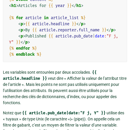
<
h1
>
Articles for 
{{
year
}}
</
h1
>
{%
for
article
in
article_list
%}
<
p
>
{{
article.headline
}}
</
p
>
<
p
>
By 
{{
article.reporter.full_name
}}
</
p
>
<
p
>
Published 
{{
article.pub_date
|
date
:"F j, 
Y"
}}
</
p
>
{%
endfor
%}
{%
endblock
%}
Les variables sont entourées par deux accolades.
{{
article.headline
}}
veut dire « Afficher la valeur de l’attribut titre
de l’article ». Mais les points ne sont pas utilisés uniquement pour
l’utilisation des attributs. Ils peuvent aussi être utilisés pour la
recherche des clés de dictionnaires, d’index, ou pour appeler des
fonctions.
Notez que
{{
article.pub_date|date:"F
j,
Y"
}}
utilise des
« tuyaux » de type Unix (le caractère «|» (pipe)). On appelle cela un
filtre de gabarit, c’est un moyen de filtrer la valeur d’une variable.