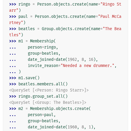
>>> 
ringo
=
Person
.
objects
.
create
(
name
=
"Ringo St
arr"
)
>>> 
paul
=
Person
.
objects
.
create
(
name
=
"Paul McCa
rtney"
)
>>> 
beatles
=
Group
.
objects
.
create
(
name
=
"The Bea
tles"
)
>>> 
m1
=
Membership
(
... 
person
=
ringo
,
... 
group
=
beatles
,
... 
date_joined
=
date
(
1962
,
8
,
16
),
... 
invite_reason
=
"Needed a new drummer."
,
... 
)
>>> 
m1
.
save
()
>>> 
beatles
.
members
.
all
()
<QuerySet [<Person: Ringo Starr>]>
>>> 
ringo
.
group_set
.
all
()
<QuerySet [<Group: The Beatles>]>
>>> 
m2
=
Membership
.
objects
.
create
(
... 
person
=
paul
,
... 
group
=
beatles
,
... 
date_joined
=
date
(
1960
,
8
,
1
),