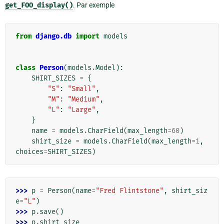
get_FOO_display()
. Par exemple
from
django.db
import
models
class
Person
(
models
.
Model
):
SHIRT_SIZES
=
{
"S"
:
"Small"
,
"M"
:
"Medium"
,
"L"
:
"Large"
,
}
name
=
models
.
CharField
(
max_length
=
60
)
shirt_size
=
models
.
CharField
(
max_length
=
1
,
choices
=
SHIRT_SIZES
)
>>> 
p
=
Person
(
name
=
"Fred Flintstone"
,
shirt_siz
e
=
"L"
)
>>> 
p
.
save
()
>>> 
p
.
shirt_size