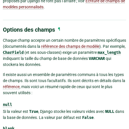
proposés par Django ne font pas l’affaire ; voir
Écriture de champs de
modèles personnalisés
.
Options des champs
¶
Chaque champ accepte un certain nombre de paramètres spécifiques
(documentés dans la
référence des champs de modèle
). Par exemple,
CharField
(et ses sous-classes) exige un paramètre
max_length
indiquant la taille du champ de base de données
VARCHAR
qui
stockera les données.
Il existe aussi un ensemble de paramètres communs à tous les types
de champs. Ils sont tous facultatifs. Ils sont décrits en détails dans la
référence
, mais voici un résumé rapide de ceux qui sont le plus
souvent utilisés :
null
Si la valeur est
True
, Django stocke les valeurs vides avec
NULL
dans
la base de données. La valeur par défaut est
False
.
blank