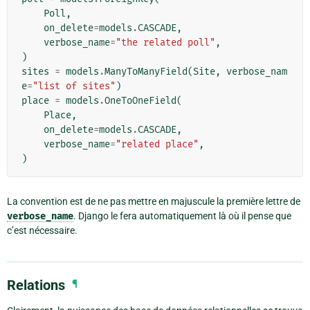
Poll
,
on_delete
=
models
.
CASCADE
,
verbose_name
=
"the related poll"
,
)
sites
=
models
.
ManyToManyField
(
Site
,
verbose_nam
e
=
"list of sites"
)
place
=
models
.
OneToOneField
(
Place
,
on_delete
=
models
.
CASCADE
,
verbose_name
=
"related place"
,
)
La convention est de ne pas mettre en majuscule la première lettre de
verbose_name
. Django le fera automatiquement là où il pense que
c’est nécessaire.
Relations
¶