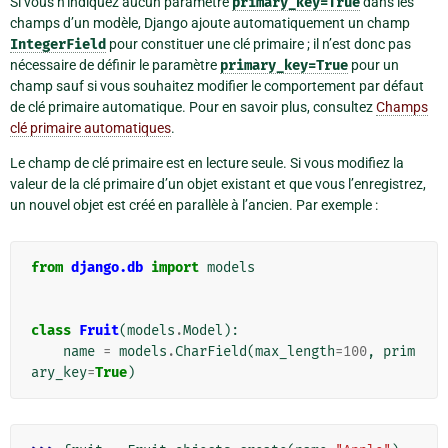
Si vous n’indiquez aucun paramètre
primary_key=True
dans les
champs d’un modèle, Django ajoute automatiquement un champ
IntegerField
pour constituer une clé primaire ; il n’est donc pas
nécessaire de définir le paramètre
primary_key=True
pour un
champ sauf si vous souhaitez modifier le comportement par défaut
de clé primaire automatique. Pour en savoir plus, consultez
Champs
clé primaire automatiques
.
Le champ de clé primaire est en lecture seule. Si vous modifiez la
valeur de la clé primaire d’un objet existant et que vous l’enregistrez,
un nouvel objet est créé en parallèle à l’ancien. Par exemple :
from
django.db
import
models
class
Fruit
(
models
.
Model
):
name
=
models
.
CharField
(
max_length
=
100
,
prim
ary_key
=
True
)