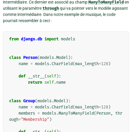
intermédiaire. Ce dernier est associé au champ
ManyToManyField
en
utilisant le paramètre
through
qui va pointer vers le modèle agissant
comme intermédiaire. Dans notre exemple de musique, le code
pourrait ressembler à ceci :
from
django.db
import
models
class
Person
(
models
.
Model
):
name
=
models
.
CharField
(
max_length
=
128
)
def
__str__
(
self
):
return
self
.
name
class
Group
(
models
.
Model
):
name
=
models
.
CharField
(
max_length
=
128
)
members
=
models
.
ManyToManyField
(
Person
,
thr
ough
=
"Membership"
)
def
__str__
(
self
):