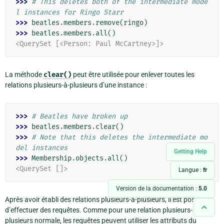
>>> 
# This deletes both of the intermediate mode
l instances for Ringo Starr
>>> 
beatles
.
members
.
remove
(
ringo
)
>>> 
beatles
.
members
.
all
()
<QuerySet [<Person: Paul McCartney>]>
La méthode
clear()
peut être utilisée pour enlever toutes les
relations plusieurs-à-plusieurs d’une instance :
>>> 
# Beatles have broken up
>>> 
beatles
.
members
.
clear
()
>>> 
# Note that this deletes the intermediate mo
del instances
Getting Help
>>> 
Membership
.
objects
.
all
()
<QuerySet []>
Langue :
fr
Version de la documentation :
5.0
Après avoir établi des relations plusieurs-à-plusieurs, il est possible
d’effectuer des requêtes. Comme pour une relation plusieurs-à-
plusieurs normale, les requêtes peuvent utiliser les attributs du