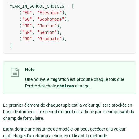
YEAR_IN_SCHOOL_CHOICES
=
[
(
"FR"
,
"Freshman"
),
(
"SO"
,
"Sophomore"
),
(
"JR"
,
"Junior"
),
(
"SR"
,
"Senior"
),
(
"GR"
,
"Graduate"
),
]
Note
Une nouvelle migration est produite chaque fois que
l’ordre des choix
choices
change.
Le premier élément de chaque tuple est la valeur qui sera stockée en
base de données. Le second élément est affiché par le composant du
champ de formulaire.
Étant donné une instance de modèle, on peut accéder à la valeur
d’affichage d’un champ à choix en utilisant la méthode