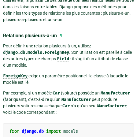
Clairement, la puissance des base de données relationnelles se trouve
dans les liaisons entre tables. Django propose des méthodes pour
définir les trois types de relations les plus courantes : plusieurs-à-un,
plusieurs-à-plusieurs et un-à-un.
Relations plusieurs-à-un
¶
Pour définir une relation plusieurs-à-un, utilisez
django.db.models.ForeignKey
. Son utilisation est pareille à celle
des autres types de champs
Field
: il s’agit d’un attribut de classe
d’un modèle.
ForeignKey
exige un paramètre positionnel : la classe à laquelle le
modèle est lié.
Par exemple, si un modèle
Car
(voiture) possède un
Manufacturer
(fabriquant), c’est-à-dire qu’un
Manufacturer
peut produire
plusieurs voitures mais chaque
Car
n’a qu’un seul
Manufacturer
,
voici le code correspondant :
from
django.db
import
models