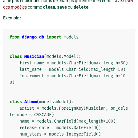
à ne pas choisir des noms de champs qui entrent en conflit avec l’
API
des modèles
comme
clean
,
save
ou
delete
.
Exemple :
from
django.db
import
models
class
Musician
(
models
.
Model
):
first_name
=
models
.
CharField
(
max_length
=
50
)
last_name
=
models
.
CharField
(
max_length
=
50
)
instrument
=
models
.
CharField
(
max_length
=
10
0
)
class
Album
(
models
.
Model
):
artist
=
models
.
ForeignKey
(
Musician
,
on_dele
te
=
models
.
CASCADE
)
name
=
models
.
CharField
(
max_length
=
100
)
release_date
=
models
.
DateField
()
num_stars
=
models
.
IntegerField
()