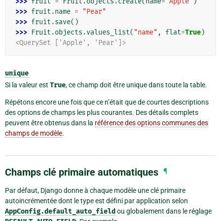
>>> 
fruit
=
Fruit
.
objects
.
create
(
name
=
"Apple"
)
>>> 
fruit
.
name
=
"Pear"
>>> 
fruit
.
save
()
>>> 
Fruit
.
objects
.
values_list
(
"name"
,
flat
=
True
)
<QuerySet ['Apple', 'Pear']>
unique
Si la valeur est
True
, ce champ doit être unique dans toute la table.
Répétons encore une fois que ce n’était que de courtes descriptions
des options de champs les plus courantes. Des détails complets
peuvent être obtenus dans la
référence des options communes des
champs de modèle
.
Champs clé primaire automatiques
¶
Par défaut, Django donne à chaque modèle une clé primaire
autoincrémentée dont le type est défini par application selon
AppConfig.default_auto_field
ou globalement dans le réglage