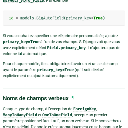
DEFAULT_AUTO_FIELD
. Par exemple
id
=
models
.
BigAutoField
(
primary_key
=
True
)
Si vous souhaitez spécifier une clé primaire personnalisée, ajoutez
primary_key=True
à l’un de vos champs. Si Django voit que vous
avez explicitement défini
Field.primary_key
, il n’ajoutera pas de
colonne
id
automatique.
Pour chaque modèle, il est obligatoire d’avoir un et un seul champ
ayant le paramètre
primary_key=True
(qu’il soit déclaré
explicitement ou ajouté automatiquement).
Noms de champs verbeux
¶
Chaque type de champ, à l’exception de
ForeignKey
,
ManyToManyField
et
OneToOneField
, accepte un premier
paramètre positionnel facultatif, un nom verbeux. Si le nom verbeux
n’est pas défini, Django le crée automatiquement en se basant sur le