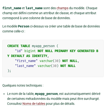
first_name
et
last_name
sont des
champs
du modèle. Chaque
champ est défini comme un attribut de classe, et chaque attribut
correspond à une colonne de base de données.
Le modèle
Person
ci-dessus va créer une table de base de données
comme celle-ci :
CREATE
TABLE
myapp_person
(
"id"
bigint
NOT
NULL
PRIMARY
KEY
GENERATED
B
Y
DEFAULT
AS
IDENTITY
,
"first_name"
varchar
(
30
)
NOT
NULL
,
"last_name"
varchar
(
30
)
NOT
NULL
);
Quelques notes techniques :
Le nom de la table,
myapp_person
, est automatiquement dérivé
de certaines métadonnées du modèle mais peut être surchargé.
Consultez
Noms de tables
pour plus de détails.