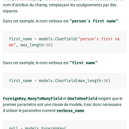
nom d’attribut du champ, remplaçant les soulignements par des
espaces.
Dans cet exemple, le nom verbeux est
"person's
first
name"
:
first_name
=
models
.
CharField
(
"person's first na
me"
,
max_length
=
30
)
Dans cet exemple, le nom verbeux est
"first
name"
:
first_name
=
models
.
CharField
(
max_length
=
30
)
ForeignKey
,
ManyToManyField
et
OneToOneField
exigent que le
premier paramètre soit une classe de modèle, il est donc nécessaire
d’utiliser le paramètre nommé
verbose_name
:
poll
=
models
.
ForeignKey
(