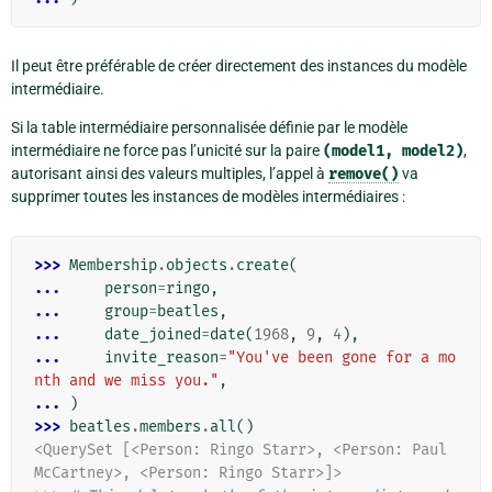
Il peut être préférable de créer directement des instances du modèle
intermédiaire.
Si la table intermédiaire personnalisée définie par le modèle
intermédiaire ne force pas l’unicité sur la paire
(model1,
model2)
,
autorisant ainsi des valeurs multiples, l’appel à
remove()
va
supprimer toutes les instances de modèles intermédiaires :
>>> 
Membership
.
objects
.
create
(
... 
person
=
ringo
,
... 
group
=
beatles
,
... 
date_joined
=
date
(
1968
,
9
,
4
),
... 
invite_reason
=
"You've been gone for a mo
nth and we miss you."
,
... 
)
>>> 
beatles
.
members
.
all
()
<QuerySet [<Person: Ringo Starr>, <Person: Paul 
McCartney>, <Person: Ringo Starr>]>