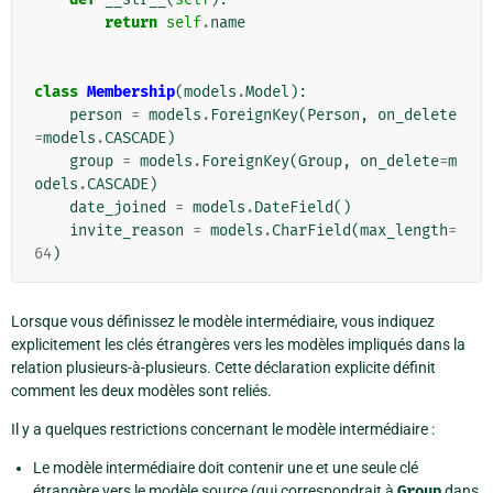
return
self
.
name
class
Membership
(
models
.
Model
):
person
=
models
.
ForeignKey
(
Person
,
on_delete
=
models
.
CASCADE
)
group
=
models
.
ForeignKey
(
Group
,
on_delete
=
m
odels
.
CASCADE
)
date_joined
=
models
.
DateField
()
invite_reason
=
models
.
CharField
(
max_length
=
64
)
Lorsque vous définissez le modèle intermédiaire, vous indiquez
explicitement les clés étrangères vers les modèles impliqués dans la
relation plusieurs-à-plusieurs. Cette déclaration explicite définit
comment les deux modèles sont reliés.
Il y a quelques restrictions concernant le modèle intermédiaire :
Le modèle intermédiaire doit contenir une et une seule clé
étrangère vers le modèle source (qui correspondrait à
Group
dans