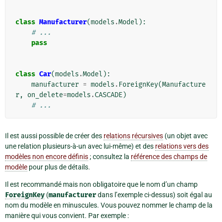
class
Manufacturer
(
models
.
Model
):
# ...
pass
class
Car
(
models
.
Model
):
manufacturer
=
models
.
ForeignKey
(
Manufacture
r
,
on_delete
=
models
.
CASCADE
)
# ...
Il est aussi possible de créer des
relations récursives
(un objet avec
une relation plusieurs-à-un avec lui-même) et des
relations vers des
modèles non encore définis
; consultez la
référence des champs de
modèle
pour plus de détails.
Il est recommandé mais non obligatoire que le nom d’un champ
ForeignKey
(
manufacturer
dans l’exemple ci-dessus) soit égal au
nom du modèle en minuscules. Vous pouvez nommer le champ de la
manière qui vous convient. Par exemple :