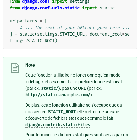
from
django.conf
import
settings
from
django.conf.urls.static
import
static
urlpatterns
=
[
# ... the rest of your URLconf goes here ...
]
+
static
(
settings
.
STATIC_URL
,
document_root
=
se
ttings
.
STATIC_ROOT
)
Note
Cette fonction utilitaire ne fonctionne qu’en mode
« debug » et seulement si le préfixe donné est local
(par ex.
static/
), pas une URL (par ex.
http://static.example.com/
).
De plus, cette fonction utilitaire ne s’occupe que du
dossier réel
STATIC_ROOT
; elle n’effectue aucune
découverte de fichiers statiques comme le fait
django.contrib.staticfiles
.
Pour terminer, les fichiers statiques sont servis par un