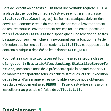
Lors de l’exécution de tests qui utilisent une véritable requête HTTP à
la place du client de test intégré (c’est-à-dire en utilisant la classe
LiveServerTestCase
intégrée), les fichiers statiques doivent être
servis tout comme le reste du contenu de sorte que l’environnement
de test reproduise l’environnement réel le plus fidèlement possible ;
mais
LiveServerTestCase
ne dispose que d’une fonctionnalité très
basique pour servir les fichiers : il ne connaît pas la fonctionnalité de
détection des fichiers de l’application
staticfiles
et suppose que le
contenu statique a déjà été collecté dans
STATIC_ROOT
.
Pour cette raison,
staticfiles
est fournie avec sa propre classe
django.contrib.staticfiles.testing.StaticLiveServerTe
stCase
, une sous-classe de la précédente qui a la capacité de servir
de manière transparente tous les fichiers statiques lors de l’exécution
de ces tests, d’une manière très semblable à ce que nous obtenons
lors du développement avec
DEBUG
=
True
, c’est-à-dire sans avoir à
les collecter au préalable à l’aide de
collectstatic
.
Déploiement
¶