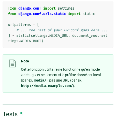
from
django.conf
import
settings
from
django.conf.urls.static
import
static
urlpatterns
=
[
# ... the rest of your URLconf goes here ...
]
+
static
(
settings
.
MEDIA_URL
,
document_root
=
set
tings
.
MEDIA_ROOT
)
Note
Cette fonction utilitaire ne fonctionne qu’en mode
« debug » et seulement si le préfixe donné est local
(par ex.
media/
), pas une URL (par ex.
http://media.example.com/
).
Tests
¶