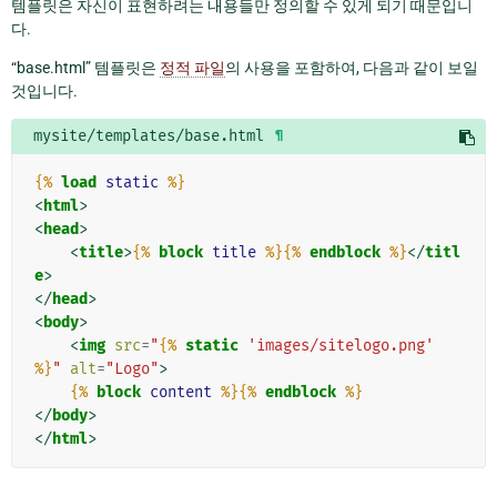
템플릿은 자신이 표현하려는 내용들만 정의할 수 있게 되기 때문입니
다.
“base.html” 템플릿은
정적 파일
의 사용을 포함하여, 다음과 같이 보일
것입니다.
mysite/templates/base.html
¶
{%
load
static
%}
<
html
>
<
head
>
<
title
>
{%
block
title
%}{%
endblock
%}
</
titl
e
>
</
head
>
<
body
>
<
img
src
=
"
{%
static
'images/sitelogo.png'
%}
"
alt
=
"Logo"
>
{%
block
content
%}{%
endblock
%}
</
body
>
</
html
>