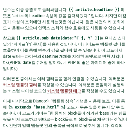
변수는 이중 중괄호로 둘러싸입니다.
{{
article.headline
}}
의
뜻은 “article의 headline 속성의 값을 출력하겠다.” 입니다. 하지만 마침
표가 속성의 조회에만 사용되는것은 아닙니다. 점은 사전의 키 조회에
도 사용될수 있으며 인덱스 조회와 함수 호출에도 사용될 수 있습니다.
참고로
{{
article.pub_date|date:"F
j,
Y"
}}
는 유닉스 스타
일의 “파이프”(“|” 문자)를 사용한것입니다. 이 파이프는 템플릿 필터를
호출하며 이를 통해 변수의 값을 필터링 할 수 있습니다. 이 코드에서
date 필터는 파이썬의 datetime 개체를 지정한 포맷으로 변환 시킵니
다.(PHP의 date 함수처럼 말이죠, 네 PHP 의 좋은 아이디어 중에 하나
입니다.)
여러분은 좋아하는 여러 필터들을 함께 연결할 수 있습니다. 여러분은
커스텀 템플릿 필터
를 작성할 수 있습니다. 여러분은 은밀하게 실행되
는 커스텀 파이썬 코드인
커스텀 템플릿 태그
를 작성할 수도 있습니다.
이제 마지막으로 Django의 “템플릿 상속” 개념을 사용해 보죠. 이를 통
해
{%
extends
"base.html"
%}
코드가 무슨 일을 하는지 알 수 있
습니다. 이 코드의 의미는 ”한 뭉치의 block들이 정의된 ‘base’라는 템플
릿을 먼저 로드하고 뒤따르는 block들로 이 block들을 채운다는것”입니
다. 간단히 말해 템플릿 안의 중복을 극적으로 낮추게 합니다. 각각의