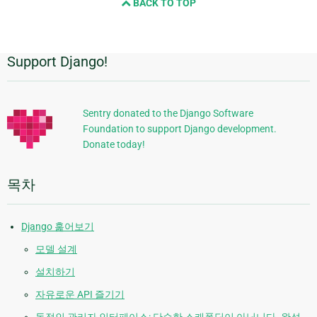
BACK TO TOP
next
page
Support Django!
추
가
정
Sentry donated to the Django Software
Foundation to support Django development.
보
Donate today!
목차
Django 훑어보기
모델 설계
설치하기
자유로운 API 즐기기
동적인 관리자 인터페이스: 단순한 스캐폴딩이 아닙니다. 완성