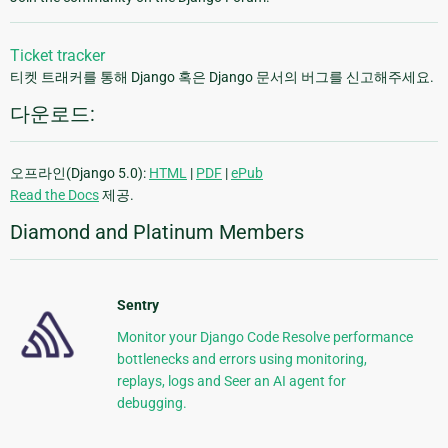
Ticket tracker
티켓 트래커를 통해 Django 혹은 Django 문서의 버그를 신고해주세요.
다운로드:
오프라인(Django 5.0):
HTML
|
PDF
|
ePub
Read the Docs
제공.
Diamond and Platinum Members
Sentry
Monitor your Django Code Resolve performance
bottlenecks and errors using monitoring,
replays, logs and Seer an AI agent for
debugging.