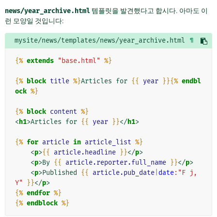
news/year_archive.html
템플릿을 발견했다고 합시다. 아마도 이
런 모양일 것입니다:
mysite/news/templates/news/year_archive.html
¶
{%
extends
"base.html"
%}
{%
block
title
%}
Articles for 
{{
year
}}{%
endbl
ock
%}
{%
block
content
%}
<
h1
>
Articles for 
{{
year
}}
</
h1
>
{%
for
article
in
article_list
%}
<
p
>
{{
article.headline
}}
</
p
>
<
p
>
By 
{{
article.reporter.full_name
}}
</
p
>
<
p
>
Published 
{{
article.pub_date
|
date
:"F j, 
Y"
}}
</
p
>
{%
endfor
%}
{%
endblock
%}