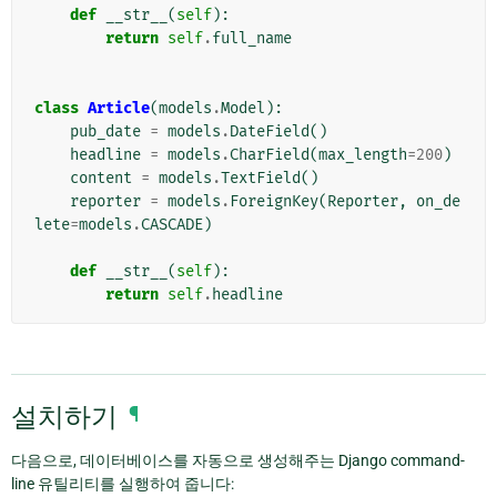
def
__str__
(
self
):
return
self
.
full_name
class
Article
(
models
.
Model
):
pub_date
=
models
.
DateField
()
headline
=
models
.
CharField
(
max_length
=
200
)
content
=
models
.
TextField
()
reporter
=
models
.
ForeignKey
(
Reporter
,
on_de
lete
=
models
.
CASCADE
)
def
__str__
(
self
):
return
self
.
headline
설치하기
¶
다음으로, 데이터베이스를 자동으로 생성해주는 Django command-
line 유틸리티를 실행하여 줍니다: