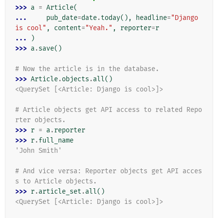
>>> 
a
=
Article
(
... 
pub_date
=
date
.
today
(),
headline
=
"Django 
is cool"
,
content
=
"Yeah."
,
reporter
=
r
... 
)
>>> 
a
.
save
()
# Now the article is in the database.
>>> 
Article
.
objects
.
all
()
<QuerySet [<Article: Django is cool>]>
# Article objects get API access to related Repo
rter objects.
>>> 
r
=
a
.
reporter
>>> 
r
.
full_name
'John Smith'
# And vice versa: Reporter objects get API acces
s to Article objects.
>>> 
r
.
article_set
.
all
()
<QuerySet [<Article: Django is cool>]>