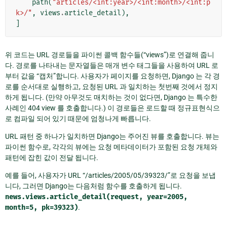
path
(
"articles/<int:year>/<int:month>/<int:p
k>/"
,
views
.
article_detail
),
]
위 코드는 URL 경로들을 파이썬 콜백 함수들(“views”)로 연결해 줍니
다. 경로를 나타내는 문자열들은 매개 변수 태그들을 사용하여 URL 로
부터 값을 “캡처”합니다. 사용자가 페이지를 요청하면, Django 는 각 경
로를 순서대로 실행하고, 요청된 URL 과 일치하는 첫번째 것에서 정지
하게 됩니다. (만약 아무것도 매치하는 것이 없다면, Django 는 특수한
사례인 404 view 를 호출합니다.) 이 경로들은 로드할 때 정규표현식으
로 컴파일 되어 있기 때문에 엄청나게 빠릅니다.
URL 패턴 중 하나가 일치하면 Django는 주어진 뷰를 호출합니다. 뷰는
파이썬 함수로, 각각의 뷰에는 요청 메타데이터가 포함된 요청 개체와
패턴에 잡힌 값이 전달 됩니다.
예를 들어, 사용자가 URL “/articles/2005/05/39323/”로 요청을 보냅
니다, 그러면 Django는 다음처럼 함수를 호출하게 됩니다.
news.views.article_detail(request,
year=2005,
month=5,
pk=39323)
.