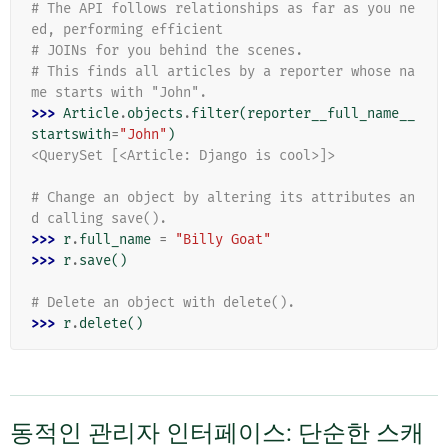
# The API follows relationships as far as you ne
ed, performing efficient
# JOINs for you behind the scenes.
# This finds all articles by a reporter whose na
me starts with "John".
>>> 
Article
.
objects
.
filter
(
reporter__full_name__
startswith
=
"John"
)
<QuerySet [<Article: Django is cool>]>
# Change an object by altering its attributes an
d calling save().
>>> 
r
.
full_name
=
"Billy Goat"
>>> 
r
.
save
()
# Delete an object with delete().
>>> 
r
.
delete
()
동적인 관리자 인터페이스: 단순한 스캐