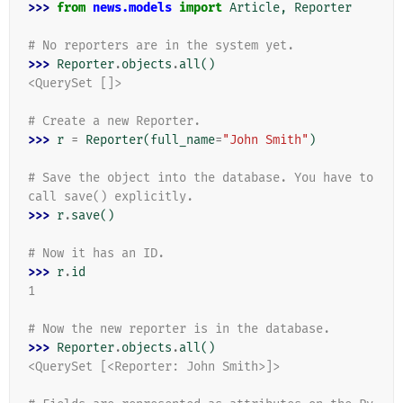
>>> 
from
news.models
import
Article
,
Reporter
# No reporters are in the system yet.
>>> 
Reporter
.
objects
.
all
()
<QuerySet []>
# Create a new Reporter.
>>> 
r
=
Reporter
(
full_name
=
"John Smith"
)
# Save the object into the database. You have to 
call save() explicitly.
>>> 
r
.
save
()
# Now it has an ID.
>>> 
r
.
id
1
# Now the new reporter is in the database.
>>> 
Reporter
.
objects
.
all
()
<QuerySet [<Reporter: John Smith>]>