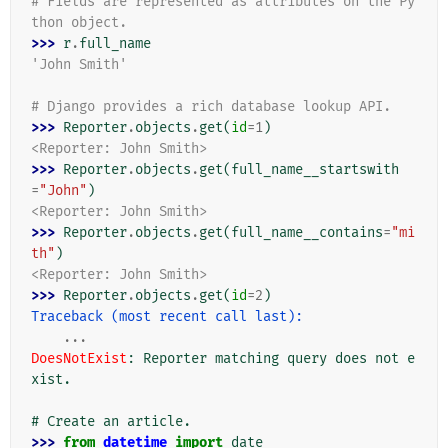
# Fields are represented as attributes on the Py
thon object.
>>> 
r
.
full_name
'John Smith'
# Django provides a rich database lookup API.
>>> 
Reporter
.
objects
.
get
(
id
=
1
)
<Reporter: John Smith>
>>> 
Reporter
.
objects
.
get
(
full_name__startswith
=
"John"
)
<Reporter: John Smith>
>>> 
Reporter
.
objects
.
get
(
full_name__contains
=
"mi
th"
)
<Reporter: John Smith>
>>> 
Reporter
.
objects
.
get
(
id
=
2
)
Traceback (most recent call last):
...
DoesNotExist
: 
Reporter matching query does not e
xist.
# Create an article.
>>> 
from
datetime
import
date