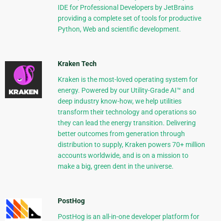
IDE for Professional Developers by JetBrains
providing a complete set of tools for productive
Python, Web and scientific development.
Kraken Tech
Kraken is the most-loved operating system for
energy. Powered by our Utility-Grade AI™ and
deep industry know-how, we help utilities
transform their technology and operations so
they can lead the energy transition. Delivering
better outcomes from generation through
distribution to supply, Kraken powers 70+ million
accounts worldwide, and is on a mission to
make a big, green dent in the universe.
PostHog
PostHog is an all-in-one developer platform for