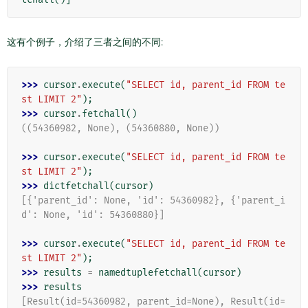
这有个例子，介绍了三者之间的不同:
>>> 
cursor
.
execute
(
"SELECT id, parent_id FROM te
st LIMIT 2"
);
>>> 
cursor
.
fetchall
()
((54360982, None), (54360880, None))
>>> 
cursor
.
execute
(
"SELECT id, parent_id FROM te
st LIMIT 2"
);
>>> 
dictfetchall
(
cursor
)
[{'parent_id': None, 'id': 54360982}, {'parent_i
d': None, 'id': 54360880}]
>>> 
cursor
.
execute
(
"SELECT id, parent_id FROM te
st LIMIT 2"
);
>>> 
results
=
namedtuplefetchall
(
cursor
)
>>> 
results
[Result(id=54360982, parent_id=None), Result(id=