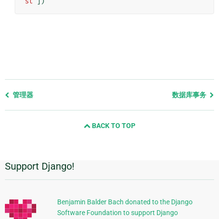
st'
])
Previous
管理器
数据库事务
page
and
BACK TO TOP
next
page
Support Django!
附
加
信
Benjamin Balder Bach donated to the Django
Software Foundation to support Django
息