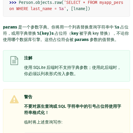
>>> 
Person
.
objects
.
raw
(
'SELECT * FROM myapp_pers
on WHERE last_name = 
%s
'
,
[
lname
])
params
是一个参数字典。你将用一个列表替换查询字符串中
%s
占位
符，或用字典替换
%(key)s
占位符（
key
被字典 key 替换），不论你
使用哪个数据库引擎。这些占位符会被
params
参数的值替换。
注解
使用 SQLite 后端时不支持字典参数；使用此后端时，
你必须以列表形式传入参数。
警告
不要对原生查询或 SQL 字符串中的引号占位符使用字
符串格式化！
临时将上述查询写作: