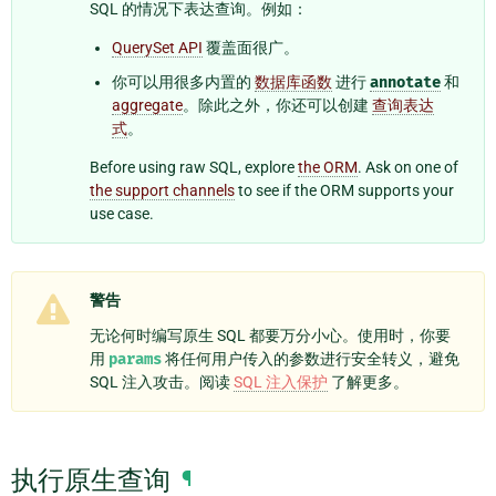
SQL 的情况下表达查询。例如：
QuerySet API
覆盖面很广。
你可以用很多内置的
数据库函数
进行
annotate
和
aggregate
。除此之外，你还可以创建
查询表达
式
。
Before using raw SQL, explore
the ORM
. Ask on one of
the support channels
to see if the ORM supports your
use case.
警告
无论何时编写原生 SQL 都要万分小心。使用时，你要
用
params
将任何用户传入的参数进行安全转义，避免
SQL 注入攻击。阅读
SQL 注入保护
了解更多。
执行原生查询
¶