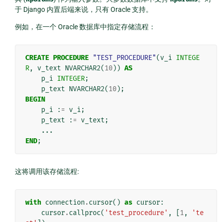
于 Django 内置后端来说，只有 Oracle 支持。
例如，在一个 Oracle 数据库中指定存储流程：
CREATE
PROCEDURE
"TEST_PROCEDURE"
(
v_i
INTEGE
R
,
v_text
NVARCHAR2
(
10
))
AS
p_i
INTEGER
;
p_text
NVARCHAR2
(
10
);
BEGIN
p_i
:
=
v_i
;
p_text
:
=
v_text
;
...
END
;
这将调用该存储流程:
with
connection
.
cursor
()
as
cursor
:
cursor
.
callproc
(
'test_procedure'
,
[
1
,
'te