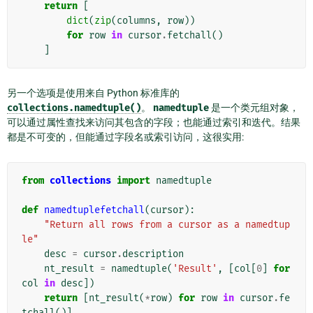
return
[
dict
(
zip
(
columns
,
row
))
for
row
in
cursor
.
fetchall
()
]
另一个选项是使用来自 Python 标准库的
collections.namedtuple()
。
namedtuple
是一个类元组对象，
可以通过属性查找来访问其包含的字段；也能通过索引和迭代。结果
都是不可变的，但能通过字段名或索引访问，这很实用:
from
collections
import
namedtuple
def
namedtuplefetchall
(
cursor
):
"Return all rows from a cursor as a namedtup
le"
desc
=
cursor
.
description
nt_result
=
namedtuple
(
'Result'
,
[
col
[
0
]
for
col
in
desc
])
return
[
nt_result
(
*
row
)
for
row
in
cursor
.
fe
tchall
()]