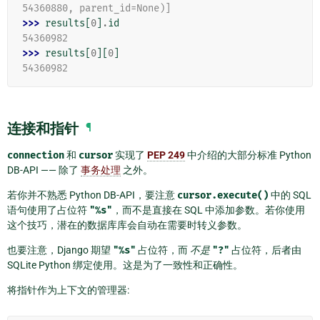
54360880, parent_id=None)]
>>> 
results
[
0
]
.
id
54360982
>>> 
results
[
0
][
0
]
54360982
连接和指针
¶
connection
和
cursor
实现了
PEP 249
中介绍的大部分标准 Python
DB-API —— 除了
事务处理
之外。
若你并不熟悉 Python DB-API，要注意
cursor.execute()
中的 SQL
语句使用了占位符
"%s"
，而不是直接在 SQL 中添加参数。若你使用
这个技巧，潜在的数据库库会自动在需要时转义参数。
也要注意，Django 期望
"%s"
占位符，而
不是
"?"
占位符，后者由
SQLite Python 绑定使用。这是为了一致性和正确性。
将指针作为上下文的管理器: