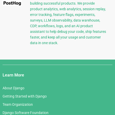
building successful products. We provide
product analytics, web analytics, session replay,
error tracking, feature flags, experiments,
surveys, LLM observability, data warehouse,
CDP, workflows, logs, and an AI product
assistant to help debug your code, ship features
faster, and keep all your usage and customer
data in one stack.
Django
Links
Learn More
About Django
Getting Started with Django
Team Organization
Django Software Foundation