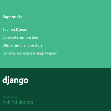
Support Us
Sponsor Django
Corporate membership
Official merchandise store
Benevity Workplace Giving Program
Django
Hosting by
In-kind donors