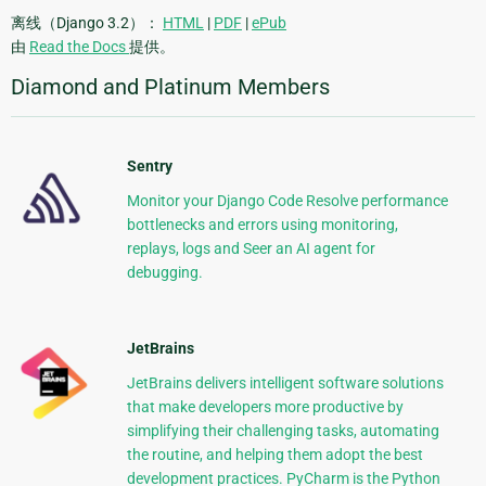
离线（Django 3.2）：
HTML
|
PDF
|
ePub
由
Read the Docs
提供。
Diamond and Platinum Members
Sentry
Monitor your Django Code Resolve performance
bottlenecks and errors using monitoring,
replays, logs and Seer an AI agent for
debugging.
JetBrains
JetBrains delivers intelligent software solutions
that make developers more productive by
simplifying their challenging tasks, automating
the routine, and helping them adopt the best
development practices. PyCharm is the Python