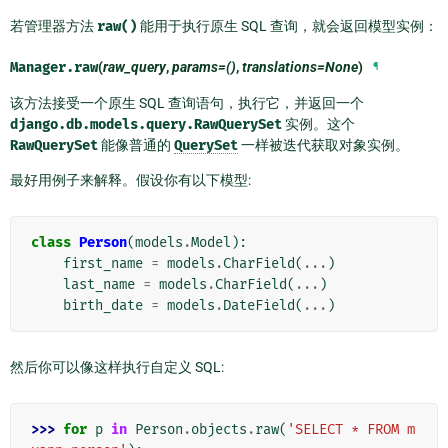
若管理器方法
raw()
能用于执行原生 SQL 查询，就会返回模型实例：
Manager.
raw
(
raw_query
,
params=()
,
translations=None
)
¶
该方法接受一个原生 SQL 查询语句，执行它，并返回一个
django.db.models.query.RawQuerySet
实例。这个
RawQuerySet
能像普通的
QuerySet
一样被迭代获取对象实例。
最好用例子来解释。假设你有以下模型:
class
Person
(
models
.
Model
):
first_name
=
models
.
CharField
(
...
)
last_name
=
models
.
CharField
(
...
)
birth_date
=
models
.
DateField
(
...
)
然后你可以像这样执行自定义 SQL:
>>> 
for
p
in
Person
.
objects
.
raw
(
'SELECT * FROM m