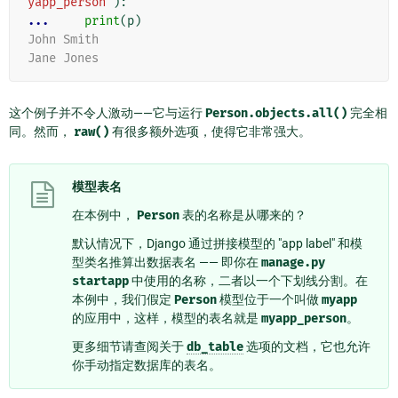
yapp_person'
):
... 
print
(
p
)
John Smith
Jane Jones
这个例子并不令人激动——它与运行
Person.objects.all()
完全相
同。然而，
raw()
有很多额外选项，使得它非常强大。
模型表名
在本例中，
Person
表的名称是从哪来的？
默认情况下，Django 通过拼接模型的 "app label" 和模
型类名推算出数据表名 —— 即你在
manage.py
startapp
中使用的名称，二者以一个下划线分割。在
本例中，我们假定
Person
模型位于一个叫做
myapp
的应用中，这样，模型的表名就是
myapp_person
。
更多细节请查阅关于
db_table
选项的文档，它也允许
你手动指定数据库的表名。