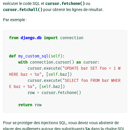
exécuter le code SQL et
cursor.fetchone()
ou
cursor.fetchall()
pour obtenir les lignes de résultat.
Par exemple :
from
django.db
import
connection
def
my_custom_sql
(
self
):
with
connection
.
cursor
()
as
cursor
:
cursor
.
execute
(
"UPDATE bar SET foo = 1 W
HERE baz = 
%s
"
,
[
self
.
baz
])
cursor
.
execute
(
"SELECT foo FROM bar WHER
E baz = 
%s
"
,
[
self
.
baz
])
row
=
cursor
.
fetchone
()
return
row
Pour se protéger des injections SQL, vous devez vous abstenir de
placer des guillemets autour des substituants
%s
dans la chaîne SQL.