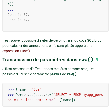
e
))
...
John is 37.
Jane is 42.
...
Il est souvent possible d’éviter de devoir utiliser du code SQL brut
pour calculer des annotations en faisant plutôt appel à une
expression Func()
.
Transmission de paramètres dans
raw()
¶
S’il est nécessaire d’effectuer des requêtes paramétrées, il est
possible d’utiliser le paramètre
params
de
raw()
:
>>> 
lname
=
"Doe"
>>> 
Person
.
objects
.
raw
(
"SELECT * FROM myapp_pers
on WHERE last_name = 
%s
"
,
[
lname
])