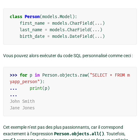
class
Person
(
models
.
Model
):
first_name
=
models
.
CharField
(
...
)
last_name
=
models
.
CharField
(
...
)
birth_date
=
models
.
DateField
(
...
)
Vous pouvez alors exécuter du code SQL personnalisé comme ceci :
>>> 
for
p
in
Person
.
objects
.
raw
(
"SELECT * FROM m
yapp_person"
):
... 
print
(
p
)
...
John Smith
Jane Jones
Cet exemple n’est pas des plus passionnants, car il correspond
exactement à l’expression
Person.objects.all()
. Toutefois,