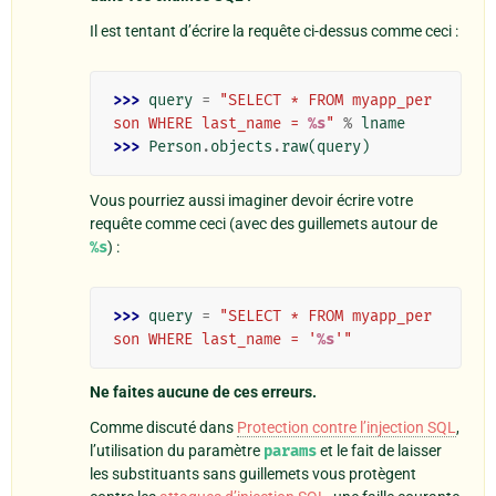
Il est tentant d’écrire la requête ci-dessus comme ceci :
>>> 
query
=
"SELECT * FROM myapp_per
son WHERE last_name = 
%s
"
%
lname
>>> 
Person
.
objects
.
raw
(
query
)
Vous pourriez aussi imaginer devoir écrire votre
requête comme ceci (avec des guillemets autour de
%s
) :
>>> 
query
=
"SELECT * FROM myapp_per
son WHERE last_name = '
%s
'"
Ne faites aucune de ces erreurs.
Comme discuté dans
Protection contre l’injection SQL
,
l’utilisation du paramètre
params
et le fait de laisser
les substituants sans guillemets vous protègent