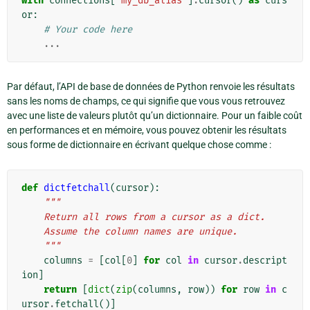
with
connections
[
"my_db_alias"
]
.
cursor
()
as
curs
or
:
# Your code here
...
Par défaut, l’API de base de données de Python renvoie les résultats
sans les noms de champs, ce qui signifie que vous vous retrouvez
avec une liste de valeurs plutôt qu’un dictionnaire. Pour un faible coût
en performances et en mémoire, vous pouvez obtenir les résultats
sous forme de dictionnaire en écrivant quelque chose comme :
def
dictfetchall
(
cursor
):
"""
    Return all rows from a cursor as a dict.
    Assume the column names are unique.
    """
columns
=
[
col
[
0
]
for
col
in
cursor
.
descript
ion
]
return
[
dict
(
zip
(
columns
,
row
))
for
row
in
c
ursor
.
fetchall
()]