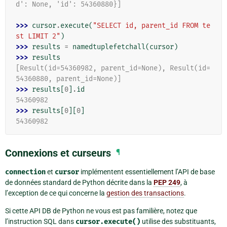
d': None, 'id': 54360880}]
>>> 
cursor
.
execute
(
"SELECT id, parent_id FROM te
st LIMIT 2"
)
>>> 
results
=
namedtuplefetchall
(
cursor
)
>>> 
results
[Result(id=54360982, parent_id=None), Result(id=
54360880, parent_id=None)]
>>> 
results
[
0
]
.
id
54360982
>>> 
results
[
0
][
0
]
54360982
Connexions et curseurs
¶
connection
et
cursor
implémentent essentiellement l’API de base
de données standard de Python décrite dans la
PEP 249
, à
l’exception de ce qui concerne la
gestion des transactions
.
Si cette API DB de Python ne vous est pas familière, notez que
l’instruction SQL dans
cursor.execute()
utilise des substituants,