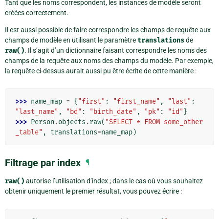
Tant que les noms correspondent, les instances de modèle seront
créées correctement.
Il est aussi possible de faire correspondre les champs de requête aux
champs de modèle en utilisant le paramètre
translations
de
raw()
. Il s’agit d’un dictionnaire faisant correspondre les noms des
champs de la requête aux noms des champs du modèle. Par exemple,
la requête ci-dessus aurait aussi pu être écrite de cette manière :
>>> 
name_map
=
{
"first"
:
"first_name"
,
"last"
:
"last_name"
,
"bd"
:
"birth_date"
,
"pk"
:
"id"
}
>>> 
Person
.
objects
.
raw
(
"SELECT * FROM some_other
_table"
,
translations
=
name_map
)
Filtrage par index
¶
raw()
autorise l’utilisation d’index ; dans le cas où vous souhaitez
obtenir uniquement le premier résultat, vous pouvez écrire :