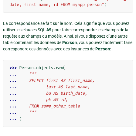
date, first_name, id FROM myapp_person"
)
La correspondance se fait sur le nom. Cela signifie que vous pouvez
utiliser les clauses SQL
AS
pour faire correspondre les champs de la
requête aux champs du modèle. Ainsi, si vous disposez d’une autre
table contenant les données de
Person
, vous pouvez facilement faire
correspondre ces données avec des instances de
Person
:
>>> 
Person
.
objects
.
raw
(
... 
"""
... 
    SELECT first AS first_name,
... 
           last AS last_name,
... 
           bd AS birth_date,
... 
           pk AS id,
... 
    FROM some_other_table
... 
    """
... 
)