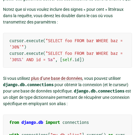
Notez que si vous voulez inclure des signes « pour cent » littéraux
dans la requête, vous devez les doubler dans le cas où vous
transmettez des paramètres :
cursor
.
execute
(
"SELECT foo FROM bar WHERE baz = 
'30%'"
)
cursor
.
execute
(
"SELECT foo FROM bar WHERE baz = 
'30
%%
' AND id = 
%s
"
,
[
self
.
id
])
Si vous utilisez
plus d’une base de données
, vous pouvez utiliser
django.db.connections
pour obtenir la connexion (et le curseur)
pour une base de données spécifique.
django.db.connections
est
un objet de type dictionnaire permettant de récupérer une connexion
spécifique en employant son alias :
from
django.db
import
connections