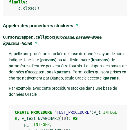
finally
:
c
.
close
()
Appeler des procédures stockées
¶
CursorWrapper.
callproc
(
procname
,
params
=
None
,
kparams
=
None
)
¶
Appelle une procédure stockée de base de données ayant le nom
indiqué. Une liste (
params
) ou un dictionnaire (
kparams
) de
paramètres d’entrée peuvent être fournis. La plupart des bases de
données n’acceptent pas
kparams
. Parmi celles qui sont prises en
charge nativement par Django, seule Oracle accepte
kparams
.
Par exemple, avec cette procédure stockée dans une base de
données Oracle :
CREATE
PROCEDURE
"TEST_PROCEDURE"
(
v_i
INTEGE
R
,
v_text
NVARCHAR2
(
10
))
AS
p_i
INTEGER
;