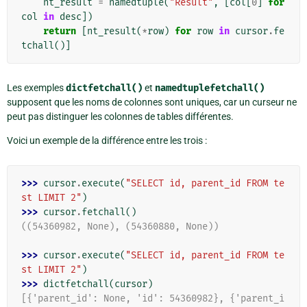
nt_result
=
namedtuple
(
"Result"
,
[
col
[
0
]
for
col
in
desc
])
return
[
nt_result
(
*
row
)
for
row
in
cursor
.
fe
tchall
()]
Les exemples
dictfetchall()
et
namedtuplefetchall()
supposent que les noms de colonnes sont uniques, car un curseur ne
peut pas distinguer les colonnes de tables différentes.
Voici un exemple de la différence entre les trois :
>>> 
cursor
.
execute
(
"SELECT id, parent_id FROM te
st LIMIT 2"
)
>>> 
cursor
.
fetchall
()
((54360982, None), (54360880, None))
>>> 
cursor
.
execute
(
"SELECT id, parent_id FROM te
st LIMIT 2"
)
>>> 
dictfetchall
(
cursor
)
[{'parent_id': None, 'id': 54360982}, {'parent_i