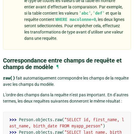
le type de toutes les valeurs de la table en nombre
entier avant d’effectuer la comparaison. Par exemple,
si la table contient les valeurs
'abc'
,
'def'
et que la
requête contient
WHERE
macolonne=0
, les deux lignes
seront sélectionnées. Pour empêcher cela, effectuez
les transformations de type avant d’utiliser une valeur
dans une requête.
Correspondance entre champs de requête et
champs de modèle
¶
raw()
fait automatiquement correspondre les champs de la requête
avec les champs du modèle.
L’ordre des champs dans la requête n’est pas important. En d’autres
termes, les deux requêtes suivantes donneront le même résultat :
>>> 
Person
.
objects
.
raw
(
"SELECT id, first_name, l
ast_name, birth_date FROM myapp_person"
)
>>> 
Person
.
objects
.
raw
(
"SELECT last_name, birth_