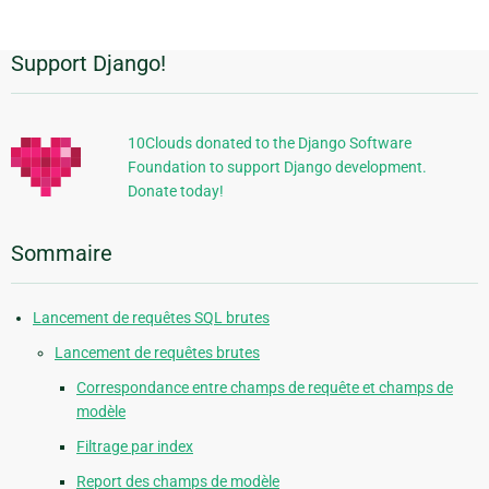
Support Django!
Informations
supplémentaires
10Clouds donated to the Django Software
Foundation to support Django development.
Donate today!
Sommaire
Lancement de requêtes SQL brutes
Lancement de requêtes brutes
Correspondance entre champs de requête et champs de
modèle
Filtrage par index
Report des champs de modèle