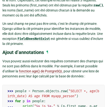
et le nom. Cependant, cet exemple effectue en réalité 3 requêtes.
Seuls les prénoms (first_name) ont été obtenus par la requête
raw()
,
les noms (last_name) ont été obtenus chacun à la demande au
moment où ils ont été affichés.
Un seul champ ne peut pas être omis, c’est le champ clé primaire.
Django utilise la clé primaire pour identifier les instances de modèle,
elle doit donc être obligatoirement incluse dans la requête brute. Une
exception
FieldDoesNotExist
est générée si vous oubliez d’inclure
la clé primaire.
Ajout d’annotations
¶
Vous pouvez aussi exécuter des requêtes contenant des champs qui
ne sont pas définis dans le modèle. Par exemple, il serait possible
d’utiliser la
fonction age() de PostgreSQL
pour obtenir une liste de
personnes avec leur âge calculé par la base de données :
>>> 
people
=
Person
.
objects
.
raw
(
"SELECT *, age(b
irth_date) AS age FROM myapp_person"
)
>>> 
for
p
in
people
:
... 
print
(
"
%s
 is 
%s
."
%
(
p
.
first_name
,
p
.
ag