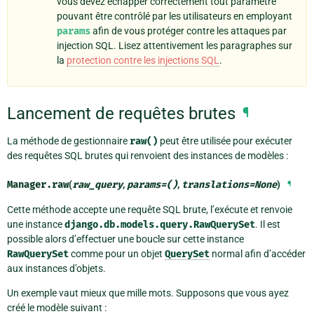
vous devez échapper correctement tout paramètre
pouvant être contrôlé par les utilisateurs en employant
params
afin de vous protéger contre les attaques par
injection SQL. Lisez attentivement les paragraphes sur
la
protection contre les injections SQL
.
Lancement de requêtes brutes
¶
La méthode de gestionnaire
raw()
peut être utilisée pour exécuter
des requêtes SQL brutes qui renvoient des instances de modèles :
Manager.
raw
(
raw_query
,
params
=
()
,
translations
=
None
)
¶
Cette méthode accepte une requête SQL brute, l’exécute et renvoie
une instance
django.db.models.query.RawQuerySet
. Il est
possible alors d’effectuer une boucle sur cette instance
RawQuerySet
comme pour un objet
QuerySet
normal afin d’accéder
aux instances d’objets.
Un exemple vaut mieux que mille mots. Supposons que vous ayez
créé le modèle suivant :