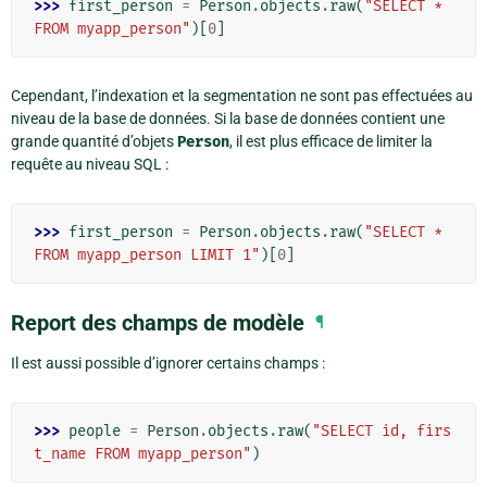
>>> 
first_person
=
Person
.
objects
.
raw
(
"SELECT * 
FROM myapp_person"
)[
0
]
Cependant, l’indexation et la segmentation ne sont pas effectuées au
niveau de la base de données. Si la base de données contient une
grande quantité d’objets
Person
, il est plus efficace de limiter la
requête au niveau SQL :
>>> 
first_person
=
Person
.
objects
.
raw
(
"SELECT * 
FROM myapp_person LIMIT 1"
)[
0
]
Report des champs de modèle
¶
Il est aussi possible d’ignorer certains champs :
>>> 
people
=
Person
.
objects
.
raw
(
"SELECT id, firs
t_name FROM myapp_person"
)