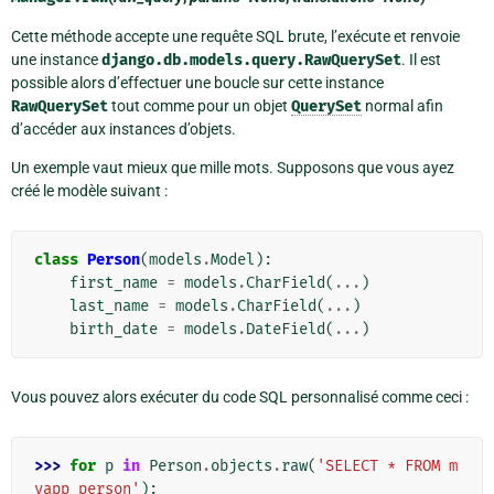
Cette méthode accepte une requête SQL brute, l’exécute et renvoie
une instance
django.db.models.query.RawQuerySet
. Il est
possible alors d’effectuer une boucle sur cette instance
RawQuerySet
tout comme pour un objet
QuerySet
normal afin
d’accéder aux instances d’objets.
Un exemple vaut mieux que mille mots. Supposons que vous ayez
créé le modèle suivant :
class
Person
(
models
.
Model
):
first_name
=
models
.
CharField
(
...
)
last_name
=
models
.
CharField
(
...
)
birth_date
=
models
.
DateField
(
...
)
Vous pouvez alors exécuter du code SQL personnalisé comme ceci :
>>> 
for
p
in
Person
.
objects
.
raw
(
'SELECT * FROM m
yapp_person'
):