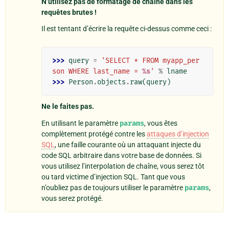
N’utilisez pas de formatage de chaîne dans les
requêtes brutes !
Il est tentant d’écrire la requête ci-dessus comme ceci :
>>> 
query
=
'SELECT * FROM myapp_per
son WHERE last_name = 
%s
'
%
lname
>>> 
Person
.
objects
.
raw
(
query
)
Ne le faites pas.
En utilisant le paramètre
params
, vous êtes
complètement protégé contre les
attaques d’injection
SQL
, une faille courante où un attaquant injecte du
code SQL arbitraire dans votre base de données. Si
vous utilisez l’interpolation de chaîne, vous serez tôt
ou tard victime d’injection SQL. Tant que vous
n’oubliez pas de toujours utiliser le paramètre
params
,
vous serez protégé.