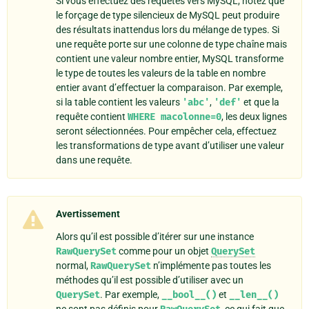
Si vous effectuez des requêtes vers MySQL, notez que
le forçage de type silencieux de MySQL peut produire
des résultats inattendus lors du mélange de types. Si
une requête porte sur une colonne de type chaîne mais
contient une valeur nombre entier, MySQL transforme
le type de toutes les valeurs de la table en nombre
entier avant d’effectuer la comparaison. Par exemple,
si la table contient les valeurs
'abc'
,
'def'
et que la
requête contient
WHERE
macolonne=0
, les deux lignes
seront sélectionnées. Pour empêcher cela, effectuez
les transformations de type avant d’utiliser une valeur
dans une requête.
Avertissement
Alors qu’il est possible d’itérer sur une instance
RawQuerySet
comme pour un objet
QuerySet
normal,
RawQuerySet
n’implémente pas toutes les
méthodes qu’il est possible d’utiliser avec un
QuerySet
. Par exemple,
__bool__()
et
__len__()
ne sont pas définis pour
, ce qui fait que