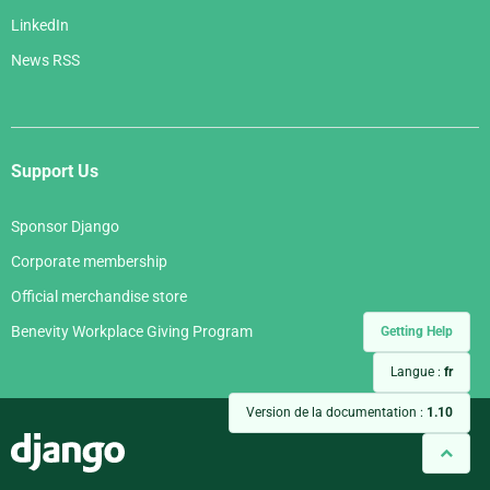
LinkedIn
News RSS
Support Us
Sponsor Django
Corporate membership
Official merchandise store
Benevity Workplace Giving Program
Getting Help
Langue :
fr
Version de la documentation :
1.10
Django