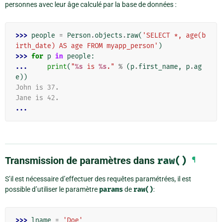
personnes avec leur âge calculé par la base de données :
>>> 
people
=
Person
.
objects
.
raw
(
'SELECT *, age(b
irth_date) AS age FROM myapp_person'
)
>>> 
for
p
in
people
:
... 
print
(
"
%s
 is 
%s
."
%
(
p
.
first_name
,
p
.
ag
e
))
John is 37.
Jane is 42.
...
Transmission de paramètres dans
raw()
¶
S’il est nécessaire d’effectuer des requêtes paramétrées, il est
possible d’utiliser le paramètre
params
de
raw()
:
>>> 
lname
=
'Doe'