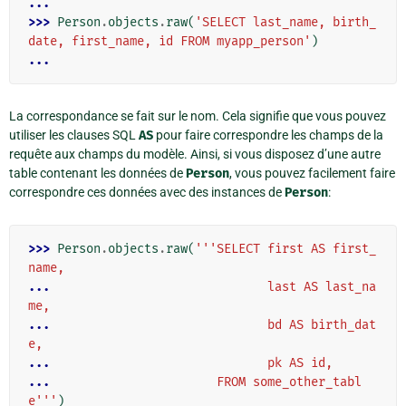
...
>>> 
Person
.
objects
.
raw
(
'SELECT last_name, birth_
date, first_name, id FROM myapp_person'
)
...
La correspondance se fait sur le nom. Cela signifie que vous pouvez
utiliser les clauses SQL
AS
pour faire correspondre les champs de la
requête aux champs du modèle. Ainsi, si vous disposez d’une autre
table contenant les données de
Person
, vous pouvez facilement faire
correspondre ces données avec des instances de
Person
:
>>> 
Person
.
objects
.
raw
(
'''SELECT first AS first_
name,
... 
                             last AS last_na
me,
... 
                             bd AS birth_dat
e,
... 
                             pk AS id,
... 
                      FROM some_other_tabl
e'''
)