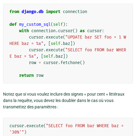
from
django.db
import
connection
def
my_custom_sql
(
self
):
with
connection
.
cursor
()
as
cursor
:
cursor
.
execute
(
"UPDATE bar SET foo = 1 W
HERE baz = 
%s
"
,
[
self
.
baz
])
cursor
.
execute
(
"SELECT foo FROM bar WHER
E baz = 
%s
"
,
[
self
.
baz
])
row
=
cursor
.
fetchone
()
return
row
Notez que si vous voulez inclure des signes « pour cent » littéraux
dans la requête, vous devez les doubler dans le cas où vous
transmettez des paramètres :
cursor
.
execute
(
"SELECT foo FROM bar WHERE baz = 
'30%'"
)