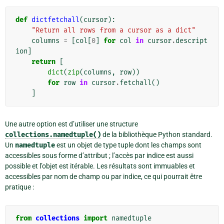
def
dictfetchall
(
cursor
):
"Return all rows from a cursor as a dict"
columns
=
[
col
[
0
]
for
col
in
cursor
.
descript
ion
]
return
[
dict
(
zip
(
columns
,
row
))
for
row
in
cursor
.
fetchall
()
]
Une autre option est d’utiliser une structure
collections.namedtuple()
de la bibliothèque Python standard.
Un
namedtuple
est un objet de type tuple dont les champs sont
accessibles sous forme d’attribut ; l’accès par indice est aussi
possible et l’objet est itérable. Les résultats sont immuables et
accessibles par nom de champ ou par indice, ce qui pourrait être
pratique :
from
collections
import
namedtuple