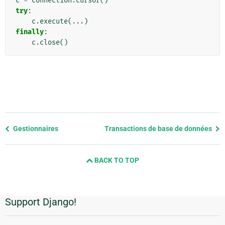
c
=
connection
.
cursor
()
try
:
c
.
execute
(
...
)
finally
:
c
.
close
()
Previous
Gestionnaires
Transactions de base de données
page
and
BACK TO TOP
next
page
Support Django!
Informations
supplémentaires