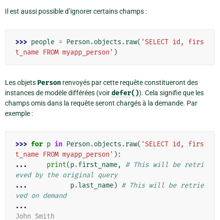
Il est aussi possible d’ignorer certains champs :
>>> 
people
=
Person
.
objects
.
raw
(
'SELECT id, firs
t_name FROM myapp_person'
)
Les objets
Person
renvoyés par cette requête constitueront des
instances de modèle différées (voir
defer()
). Cela signifie que les
champs omis dans la requête seront chargés à la demande. Par
exemple :
>>> 
for
p
in
Person
.
objects
.
raw
(
'SELECT id, firs
t_name FROM myapp_person'
):
... 
print
(
p
.
first_name
,
# This will be retri
eved by the original query
... 
p
.
last_name
)
# This will be retrie
ved on demand
...
John Smith