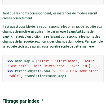
Tant que les noms correspondent, les instances de modèle seront
créées correctement.
Il est aussi possible de faire correspondre les champs de requête aux
champs de modèle en utilisant le paramètre
translations
de
raw()
. Il s’agit d’un dictionnaire faisant correspondre les noms des
champs de la requête aux noms des champs du modèle. Par exemple,
la requête ci-dessus aurait aussi pu être écrite de cette manière :
>>> 
name_map
=
{
'first'
:
'first_name'
,
'last'
:
'last_name'
,
'bd'
:
'birth_date'
,
'pk'
:
'id'
}
>>> 
Person
.
objects
.
raw
(
'SELECT * FROM some_other
_table'
,
translations
=
name_map
)
Filtrage par index
¶