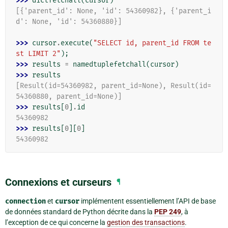
>>> 
dictfetchall
(
cursor
)
[{'parent_id': None, 'id': 54360982}, {'parent_i
d': None, 'id': 54360880}]
>>> 
cursor
.
execute
(
"SELECT id, parent_id FROM te
st LIMIT 2"
);
>>> 
results
=
namedtuplefetchall
(
cursor
)
>>> 
results
[Result(id=54360982, parent_id=None), Result(id=
54360880, parent_id=None)]
>>> 
results
[
0
]
.
id
54360982
>>> 
results
[
0
][
0
]
54360982
Connexions et curseurs
¶
connection
et
cursor
implémentent essentiellement l’API de base
de données standard de Python décrite dans la
PEP 249
, à
l’exception de ce qui concerne la
gestion des transactions
.