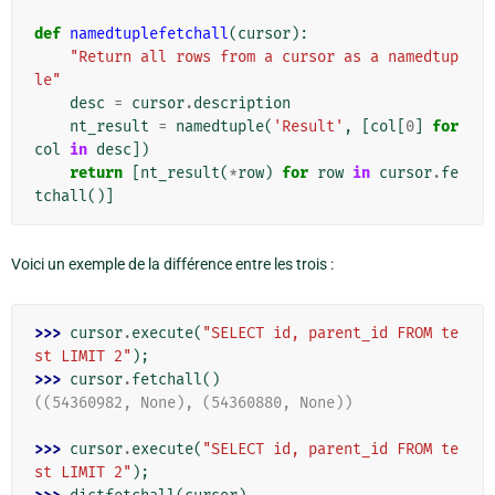
def
namedtuplefetchall
(
cursor
):
"Return all rows from a cursor as a namedtup
le"
desc
=
cursor
.
description
nt_result
=
namedtuple
(
'Result'
,
[
col
[
0
]
for
col
in
desc
])
return
[
nt_result
(
*
row
)
for
row
in
cursor
.
fe
tchall
()]
Voici un exemple de la différence entre les trois :
>>> 
cursor
.
execute
(
"SELECT id, parent_id FROM te
st LIMIT 2"
);
>>> 
cursor
.
fetchall
()
((54360982, None), (54360880, None))
>>> 
cursor
.
execute
(
"SELECT id, parent_id FROM te
st LIMIT 2"
);