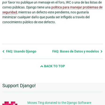
por favor
no publique un mensaje en el foro, IRC o una de las listas de
correo públicas. Django tiene una
política para manejar problemas de
seguridad
; mientras un defecto este pendiente, nos gustaría
minimizar cualquier daño que pueda ser infligido a través del
conocimiento público de ese defecto.
Previous
FAQ: Usando Django
FAQ: Bases de Datos y modelos
page
and
BACK TO TOP
next
page
Support Django!
Información
Adicional
Moses Ting donated to the Django Software