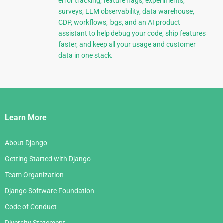
error tracking, feature flags, experiments,
surveys, LLM observability, data warehouse,
CDP, workflows, logs, and an AI product
assistant to help debug your code, ship features
faster, and keep all your usage and customer
data in one stack.
Django
Links
Learn More
About Django
Getting Started with Django
Team Organization
Django Software Foundation
Code of Conduct
Diversity Statement