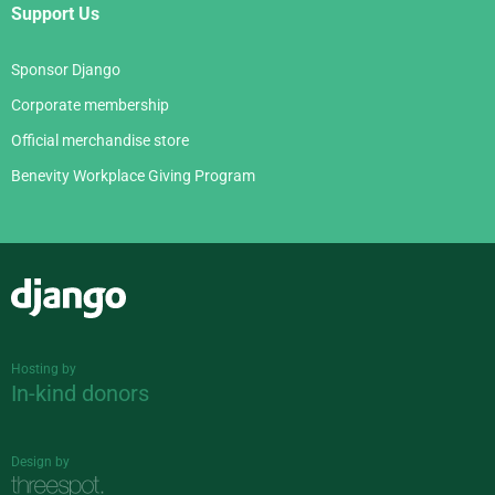
Support Us
Sponsor Django
Corporate membership
Official merchandise store
Benevity Workplace Giving Program
Django
Hosting by
In-kind donors
Design by