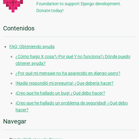
Foundation to support Django development.
Donate today!
Contenidos
FAQ: Obteniendo ayuda
¿Cómo hago X cosa?¿Por qué Y no funciona?¿Dónde puedo
obtener ayuda?
¿Por qué mi mensaje no ha aparecido en
django-users
?
!Nadie respondió mi pregunta! ¿Que debería hacer?
¡Creo que he hallado un bug! ¿Qué debo hacer?
¡Creo que he hallado un problema de seguridad! ¿Qué debo
hacer?
Navegar