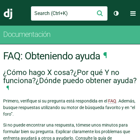
Search
M
Enviar
Django
Cambiar t
Documentación
FAQ: Obteniendo ayuda
¶
¿Cómo hago X cosa?¿Por qué Y no
funciona?¿Dónde puedo obtener ayuda?
¶
Primero, verifique si su pregunta está respondida en el
FAQ
. Además,
busque respuestas utilizando su motor de búsqueda favorito y en “el
foro”.
Si no puede encontrar una respuesta, tómese unos minutos para
formular bien su pregunta. Explicar claramente los problemas que
enfrenta ayudará a otros a ayudarlo. Consulte la guía de