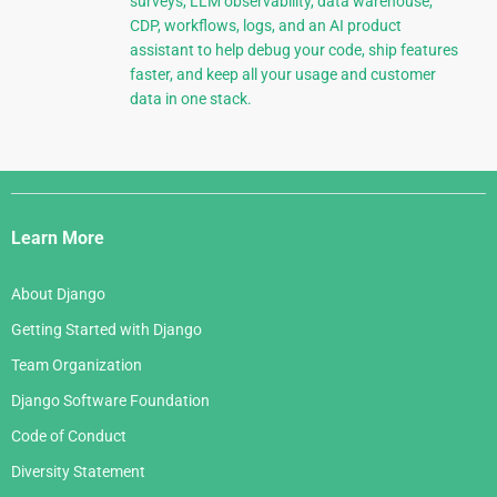
surveys, LLM observability, data warehouse,
CDP, workflows, logs, and an AI product
assistant to help debug your code, ship features
faster, and keep all your usage and customer
data in one stack.
Django
Links
Learn More
About Django
Getting Started with Django
Team Organization
Django Software Foundation
Code of Conduct
Diversity Statement