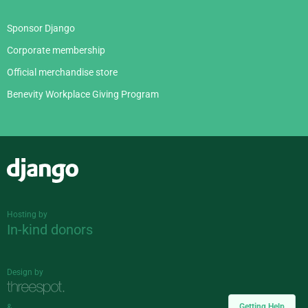
Sponsor Django
Corporate membership
Official merchandise store
Benevity Workplace Giving Program
Django
Hosting by
In-kind donors
Design by
Getting Help
&