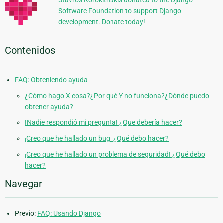
Stavros Korokithakis donated to the Django
Software Foundation to support Django
development. Donate today!
Contenidos
FAQ: Obteniendo ayuda
¿Cómo hago X cosa?¿Por qué Y no funciona?¿Dónde puedo
obtener ayuda?
!Nadie respondió mi pregunta! ¿Que debería hacer?
¡Creo que he hallado un bug! ¿Qué debo hacer?
¡Creo que he hallado un problema de seguridad! ¿Qué debo
hacer?
Navegar
Previo:
FAQ: Usando Django