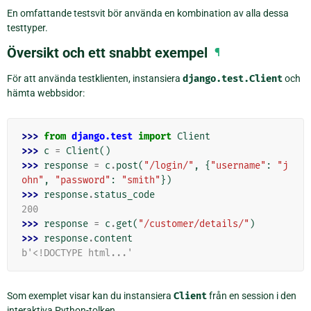
En omfattande testsvit bör använda en kombination av alla dessa
testtyper.
Översikt och ett snabbt exempel
¶
För att använda testklienten, instansiera
django.test.Client
och
hämta webbsidor:
>>> 
from
django.test
import
Client
>>> 
c
=
Client
()
>>> 
response
=
c
.
post
(
"/login/"
,
{
"username"
:
"j
ohn"
,
"password"
:
"smith"
})
>>> 
response
.
status_code
200
>>> 
response
=
c
.
get
(
"/customer/details/"
)
>>> 
response
.
content
b'<!DOCTYPE html...'
Som exemplet visar kan du instansiera
Client
från en session i den
interaktiva Python-tolken.