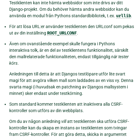
Testklienten kan inte hämta webbsidor som inte drivs av ditt
Django-projekt. Om du behöver hämta andra webbsidor kan du
använda en modul från Pythons standardbibliotek, t.ex.
urllib
.
För att lösa URL:er använder testklienten den URLconf som pekas
ut av din inställning
ROOT_URLCONF
.
Även om ovanstående exempel skulle fungera i Pythons
interaktiva tolk, är en del av testklientens funktionalitet, särskilt
den mallrelaterade funktionaliteten, endast tillgänglig
när tester
körs
.
Anledningen till detta är att Djangos testlöpare utför lite svart
magi för att avgöra vilken mall som laddades av en viss vy. Denna
svarta magi (i huvudsak en patchning av Djangos mallsystem i
minnet) sker endast under testkörning.
Som standard kommer testklienten att inaktivera alla CSRF-
kontroller som utförs av din webbplats.
Om du av någon anledning
vill
att testklienten ska utföra CSRF-
kontroller kan du skapa en instans av testklienten som tvingar
fram CSRF-kontroller. För att göra detta, skicka in argumentet