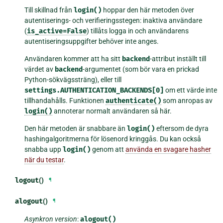
Till skillnad från
login()
hoppar den här metoden över
autentiserings- och verifieringsstegen: inaktiva användare
(
is_active=False
) tillåts logga in och användarens
autentiseringsuppgifter behöver inte anges.
Användaren kommer att ha sitt
backend
-attribut inställt till
värdet av
backend
-argumentet (som bör vara en prickad
Python-sökvägssträng), eller till
settings.AUTHENTICATION_BACKENDS[0]
om ett värde inte
tillhandahålls. Funktionen
authenticate()
som anropas av
login()
annoterar normalt användaren så här.
Den här metoden är snabbare än
login()
eftersom de dyra
hashingalgoritmerna för lösenord kringgås. Du kan också
snabba upp
login()
genom att
använda en svagare hasher
när du testar
.
logout
()
¶
alogout
()
¶
Asynkron version
:
alogout()