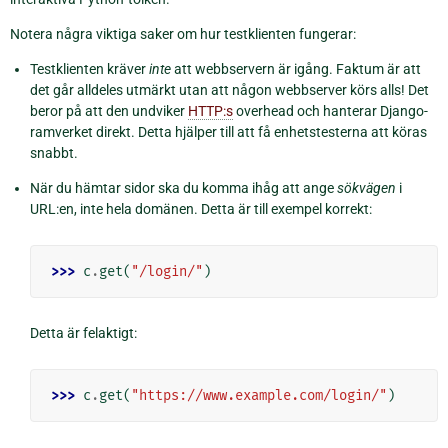
Notera några viktiga saker om hur testklienten fungerar:
Testklienten kräver
inte
att webbservern är igång. Faktum är att
det går alldeles utmärkt utan att någon webbserver körs alls! Det
beror på att den undviker
HTTP:s
overhead och hanterar Django-
ramverket direkt. Detta hjälper till att få enhetstesterna att köras
snabbt.
När du hämtar sidor ska du komma ihåg att ange
sökvägen
i
URL:en, inte hela domänen. Detta är till exempel korrekt:
>>> 
c
.
get
(
"/login/"
)
Detta är felaktigt:
>>> 
c
.
get
(
"https://www.example.com/login/"
)