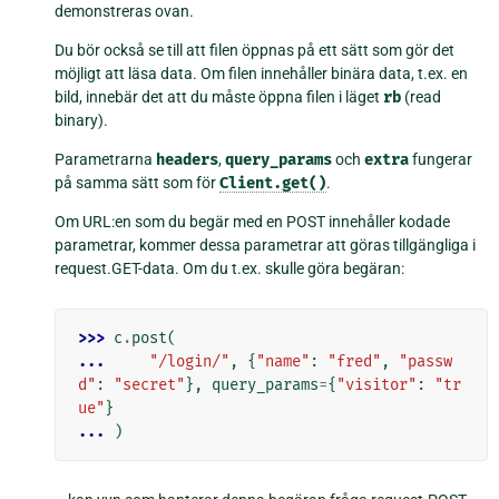
demonstreras ovan.
Du bör också se till att filen öppnas på ett sätt som gör det
möjligt att läsa data. Om filen innehåller binära data, t.ex. en
bild, innebär det att du måste öppna filen i läget
rb
(read
binary).
Parametrarna
headers
,
query_params
och
extra
fungerar
på samma sätt som för
Client.get()
.
Om URL:en som du begär med en POST innehåller kodade
parametrar, kommer dessa parametrar att göras tillgängliga i
request.GET-data. Om du t.ex. skulle göra begäran:
>>> 
c
.
post
(
... 
"/login/"
,
{
"name"
:
"fred"
,
"passw
d"
:
"secret"
},
query_params
=
{
"visitor"
:
"tr
ue"
}
... 
)