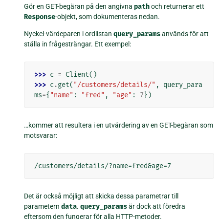
Gör en GET-begäran på den angivna
path
och returnerar ett
Response
-objekt, som dokumenteras nedan.
Nyckel-värdeparen i ordlistan
query_params
används för att
ställa in frågesträngar. Ett exempel:
>>> 
c
=
Client
()
>>> 
c
.
get
(
"/customers/details/"
,
query_para
ms
=
{
"name"
:
"fred"
,
"age"
:
7
})
…kommer att resultera i en utvärdering av en GET-begäran som
motsvarar:
Det är också möjligt att skicka dessa parametrar till
parametern
data
.
query_params
är dock att föredra
eftersom den fungerar för alla HTTP-metoder.