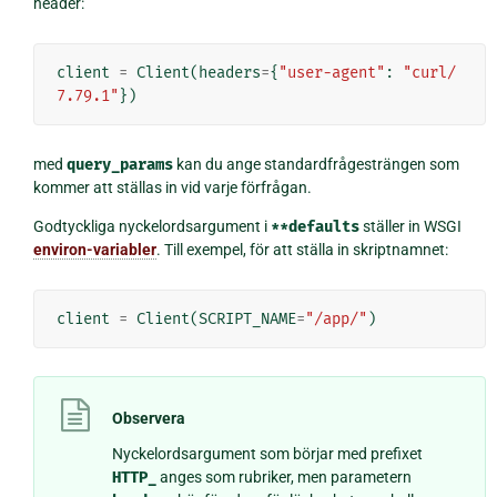
header:
client
=
Client
(
headers
=
{
"user-agent"
:
"curl/
7.79.1"
})
med
query_params
kan du ange standardfrågesträngen som
kommer att ställas in vid varje förfrågan.
Godtyckliga nyckelordsargument i
**defaults
ställer in WSGI
environ-variabler
. Till exempel, för att ställa in skriptnamnet:
client
=
Client
(
SCRIPT_NAME
=
"/app/"
)
Observera
Nyckelordsargument som börjar med prefixet
HTTP_
anges som rubriker, men parametern