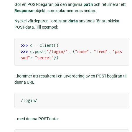
Gör en POST-begäran på den angivna
path
och returnerar ett
Response
-objekt, som dokumenteras nedan.
Nyckel-värdeparen i ordlistan
data
används för att skicka
POST-data. Till exempel:
>>> 
c
=
Client
()
>>> 
c
.
post
(
"/login/"
,
{
"name"
:
"fred"
,
"pas
swd"
:
"secret"
})
…kommer att resultera i en utvärdering av en POST-begäran till
denna URL:
…med denna POST-data: