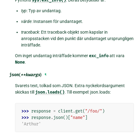
Pythons
sys.exc_info()
. Deras betydelser är:
typ
: Typ av undantag.
värde
: Instansen för undantaget.
traceback
: Ett traceback-objekt som kapslar in
anropsstacken vid den punkt där undantaget ursprungligen
inträffade.
Om inget undantag inträffade kommer
exc_info
att vara
None
.
json
(
**
kwargs
)
¶
Svarets text, tolkad som JSON. Extra nyckelordsargument
skickas till
json.loads()
. Till exempel: json.loads:
>>> 
response
=
client
.
get
(
"/foo/"
)
>>> 
response
.
json
()[
"name"
]
'Arthur'