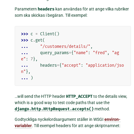
Parametern
headers
kan användas för att ange vilka rubriker
som ska skickas i begäran. Till exempel:
>>> 
c
=
Client
()
>>> 
c
.
get
(
... 
"/customers/details/"
,
... 
query_params
=
{
"name"
:
"fred"
,
"ag
e"
:
7
},
... 
headers
=
{
"accept"
:
"application/jso
n"
},
... 
)
…will send the HTTP header
HTTP_ACCEPT
to the details view,
which is a good way to test code paths that use the
django.http.HttpRequest.accepts()
method.
Godtyckliga nyckelordsargument ställer in WSGI
environ-
variabler
. Till exempel headers för att ange skriptnamnet: