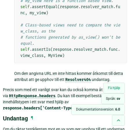
# my_view here is a function based view.
self
.
assertEqual
(
response
.
resolver_match
.
fu
nc
,
my_view
)
# Class-based views need to compare the vie
w_class, as the
# functions generated by as_view() won't be 
equal.
self
.
assertIs
(
response
.
resolver_match
.
func
.
view_class
,
MyView
)
Om den angivna URL:en inte hittas kommer åtkomst till detta
attribut att ge upphov till ett
Resolver404
undantag.
Få hjälp
Precis som med ett vanligt svar kan du också komma åt rubrikerna
via
HttpResponse.headers
. Du kan till exempel bestämma
Språk:
sv
innehållstypen i ett svar med hjälp av
response.headers['Content-Type']
.
Dokumentationsversion:
6.0
Undantag
¶
Om du riktar testklienten mot en vy som ger upphov till ett undantag