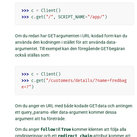
>>> 
c
=
Client
()
>>> 
c
.
get
(
"/"
,
SCRIPT_NAME
=
"/app/"
)
Om du redan har GET-argumenten i URL-kodad form kan du
använda den kodningen i stället för att använda data-
argumentet. Till exempel kan den föregående GET-begäran
också ställas som:
>>> 
c
=
Client
()
>>> 
c
.
get
(
"/customers/details/?name=fred&ag
e=7"
)
Om du anger en URL med både kodade GET-data och antingen
ett query_params- eller data-argument kommer dessa
argument att ha företräde.
Om du anger
follow
till
True
kommer klienten att följa alla
omdirigeringar och ett
redirect_chain
-attribut kommer att