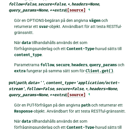
follow
=
False
,
secure
=
False
,
*
,
headers
=
None
,
query_params
=
None
,
**
extra
)
[source]
¶
Gör en OPTIONS-begäran på den angivna
vägen
och
returnerar ett
svar
-objekt. Användbart för att testa RESTful-
gränssnitt.
När
data
tillhandahålls används det som
förfrågningsunderlag och ett
Content-Type
-huvud sätts till
content_type
.
Parametrarna
follow
,
secure
,
headers
,
query_params
och
extra
fungerar på samma sätt som för
Client.get()
.
put
(
path
,
data
=
''
,
content_type
=
'application/octet-
stream'
,
follow
=
False
,
secure
=
False
,
*
,
headers
=
None
,
query_params
=
None
,
**
extra
)
[source]
¶
Gör en PUT-förfrågan på den angivna
path
och returnerar ett
Response
-objekt. Användbart för att testa RESTful-gränssnitt.
När
data
tillhandahålls används det som
förfrågningsunderlag och ett
Content-Type
-huvud sätts till