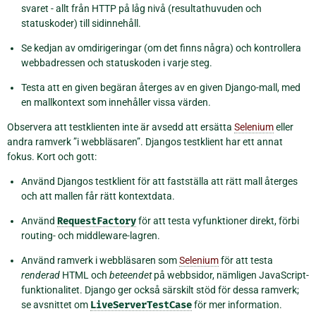
svaret - allt från HTTP på låg nivå (resultathuvuden och
statuskoder) till sidinnehåll.
Se kedjan av omdirigeringar (om det finns några) och kontrollera
webbadressen och statuskoden i varje steg.
Testa att en given begäran återges av en given Django-mall, med
en mallkontext som innehåller vissa värden.
Observera att testklienten inte är avsedd att ersätta
Selenium
eller
andra ramverk ”i webbläsaren”. Djangos testklient har ett annat
fokus. Kort och gott:
Använd Djangos testklient för att fastställa att rätt mall återges
och att mallen får rätt kontextdata.
Använd
RequestFactory
för att testa vyfunktioner direkt, förbi
routing- och middleware-lagren.
Använd ramverk i webbläsaren som
Selenium
för att testa
renderad
HTML och
beteendet
på webbsidor, nämligen JavaScript-
funktionalitet. Django ger också särskilt stöd för dessa ramverk;
se avsnittet om
LiveServerTestCase
för mer information.