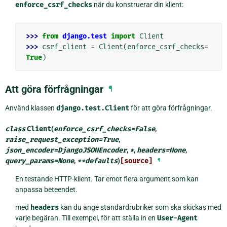
enforce_csrf_checks
när du konstruerar din klient:
>>> 
from
django.test
import
Client
>>> 
csrf_client
=
Client
(
enforce_csrf_checks
=
True
)
Att göra förfrågningar
¶
Använd klassen
django.test.Client
för att göra förfrågningar.
class
Client
(
enforce_csrf_checks
=
False
,
raise_request_exception
=
True
,
json_encoder
=
DjangoJSONEncoder
,
*
,
headers
=
None
,
query_params
=
None
,
**
defaults
)
[source]
¶
En testande HTTP-klient. Tar emot flera argument som kan
anpassa beteendet.
med
headers
kan du ange standardrubriker som ska skickas med
varje begäran. Till exempel, för att ställa in en
User-Agent