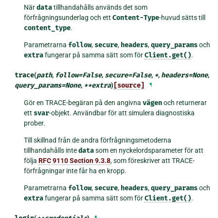
När
data
tillhandahålls används det som
förfrågningsunderlag och ett
Content-Type
-huvud sätts till
content_type
.
Parametrarna
follow
,
secure
,
headers
,
query_params
och
extra
fungerar på samma sätt som för
Client.get()
.
trace
(
path
,
follow
=
False
,
secure
=
False
,
*
,
headers
=
None
,
query_params
=
None
,
**
extra
)
[source]
¶
Gör en TRACE-begäran på den angivna
vägen
och returnerar
ett
svar
-objekt. Användbar för att simulera diagnostiska
prober.
Till skillnad från de andra förfrågningsmetoderna
tillhandahålls inte
data
som en nyckelordsparameter för att
följa
RFC 9110 Section 9.3.8
, som föreskriver att TRACE-
förfrågningar inte får ha en kropp.
Parametrarna
follow
,
secure
,
headers
,
query_params
och
extra
fungerar på samma sätt som för
Client.get()
.
(
)
¶