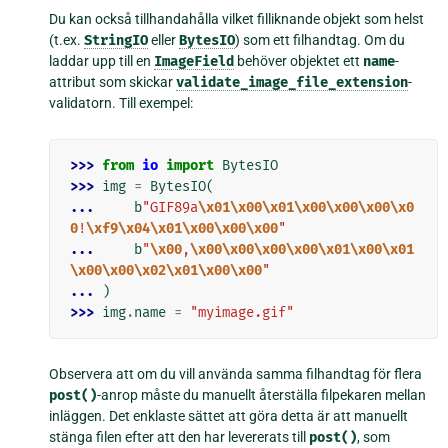
Du kan också tillhandahålla vilket filliknande objekt som helst
(t.ex.
StringIO
eller
BytesIO
) som ett filhandtag. Om du
laddar upp till en
ImageField
behöver objektet ett
name
-
attribut som skickar
validate_image_file_extension
-
validatorn. Till exempel:
>>> 
from
io
import
BytesIO
>>> 
img
=
BytesIO
(
... 
b
"GIF89a
\x01\x00\x01\x00\x00\x00\x0
0
!
\xf9\x04\x01\x00\x00\x00
"
... 
b
"
\x00
,
\x00\x00\x00\x00\x01\x00\x01
\x00\x00\x02\x01\x00\x00
"
... 
)
>>> 
img
.
name
=
"myimage.gif"
Observera att om du vill använda samma filhandtag för flera
post()
-anrop måste du manuellt återställa filpekaren mellan
inläggen. Det enklaste sättet att göra detta är att manuellt
stänga filen efter att den har levererats till
post()
, som