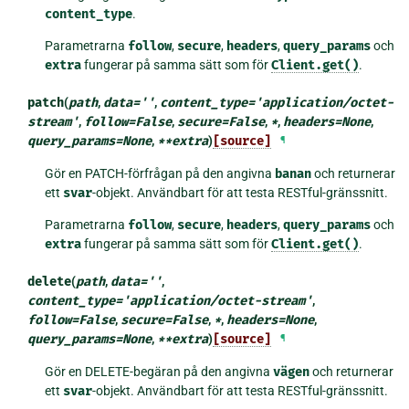
content_type
.
Parametrarna
follow
,
secure
,
headers
,
query_params
och
extra
fungerar på samma sätt som för
Client.get()
.
patch
(
path
,
data
=
''
,
content_type
=
'application/octet-
stream'
,
follow
=
False
,
secure
=
False
,
*
,
headers
=
None
,
query_params
=
None
,
**
extra
)
[source]
¶
Gör en PATCH-förfrågan på den angivna
banan
och returnerar
ett
svar
-objekt. Användbart för att testa RESTful-gränssnitt.
Parametrarna
follow
,
secure
,
headers
,
query_params
och
extra
fungerar på samma sätt som för
Client.get()
.
delete
(
path
,
data
=
''
,
content_type
=
'application/octet-stream'
,
follow
=
False
,
secure
=
False
,
*
,
headers
=
None
,
query_params
=
None
,
**
extra
)
[source]
¶
Gör en DELETE-begäran på den angivna
vägen
och returnerar
ett
svar
-objekt. Användbart för att testa RESTful-gränssnitt.