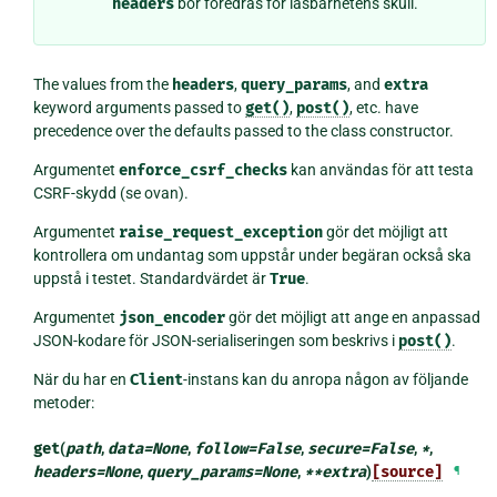
headers
bör föredras för läsbarhetens skull.
The values from the
headers
,
query_params
, and
extra
keyword arguments passed to
get()
,
post()
, etc. have
precedence over the defaults passed to the class constructor.
Argumentet
enforce_csrf_checks
kan användas för att testa
CSRF-skydd (se ovan).
Argumentet
raise_request_exception
gör det möjligt att
kontrollera om undantag som uppstår under begäran också ska
uppstå i testet. Standardvärdet är
True
.
Argumentet
json_encoder
gör det möjligt att ange en anpassad
JSON-kodare för JSON-serialiseringen som beskrivs i
post()
.
När du har en
Client
-instans kan du anropa någon av följande
metoder:
get
(
path
,
data
=
None
,
follow
=
False
,
secure
=
False
,
*
,
headers
=
None
,
query_params
=
None
,
**
extra
)
[source]
¶