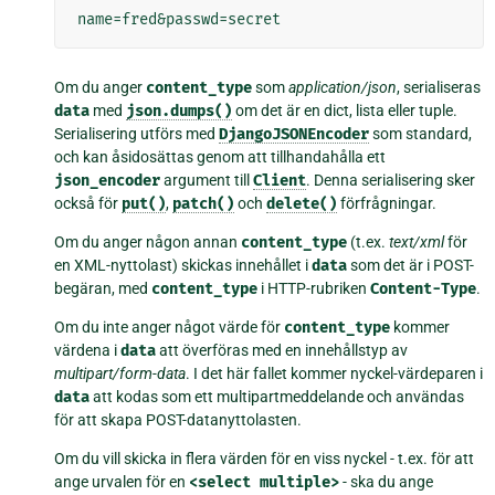
Om du anger
content_type
som
application/json
, serialiseras
data
med
json.dumps()
om det är en dict, lista eller tuple.
Serialisering utförs med
DjangoJSONEncoder
som standard,
och kan åsidosättas genom att tillhandahålla ett
json_encoder
argument till
Client
. Denna serialisering sker
också för
put()
,
patch()
och
delete()
förfrågningar.
Om du anger någon annan
content_type
(t.ex.
text/xml
för
en XML-nyttolast) skickas innehållet i
data
som det är i POST-
begäran, med
content_type
i HTTP-rubriken
Content-Type
.
Om du inte anger något värde för
content_type
kommer
värdena i
data
att överföras med en innehållstyp av
multipart/form-data
. I det här fallet kommer nyckel-värdeparen i
data
att kodas som ett multipartmeddelande och användas
för att skapa POST-datanyttolasten.
Om du vill skicka in flera värden för en viss nyckel - t.ex. för att
ange urvalen för en
<select
multiple>
- ska du ange