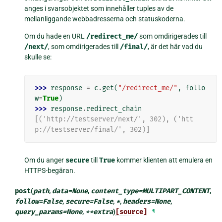
anges i svarsobjektet som innehåller tuples av de
mellanliggande webbadresserna och statuskoderna.
Om du hade en URL
/redirect_me/
som omdirigerades till
/next/
, som omdirigerades till
/final/
, är det här vad du
skulle se:
>>> 
response
=
c
.
get
(
"/redirect_me/"
,
follo
w
=
True
)
>>> 
response
.
redirect_chain
[('http://testserver/next/', 302), ('htt
p://testserver/final/', 302)]
Om du anger
secure
till
True
kommer klienten att emulera en
HTTPS-begäran.
post
(
path
,
data
=
None
,
content_type
=
MULTIPART_CONTENT
,
follow
=
False
,
secure
=
False
,
*
,
headers
=
None
,
query_params
=
None
,
**
extra
)
[source]
¶