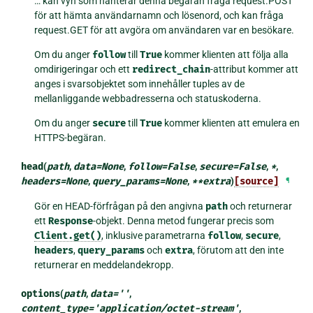
… kan vyn som hanterar denna begäran fråga request.POST
för att hämta användarnamn och lösenord, och kan fråga
request.GET för att avgöra om användaren var en besökare.
Om du anger
follow
till
True
kommer klienten att följa alla
omdirigeringar och ett
redirect_chain
-attribut kommer att
anges i svarsobjektet som innehåller tuples av de
mellanliggande webbadresserna och statuskoderna.
Om du anger
secure
till
True
kommer klienten att emulera en
HTTPS-begäran.
head
(
path
,
data
=
None
,
follow
=
False
,
secure
=
False
,
*
,
headers
=
None
,
query_params
=
None
,
**
extra
)
[source]
¶
Gör en HEAD-förfrågan på den angivna
path
och returnerar
ett
Response
-objekt. Denna metod fungerar precis som
Client.get()
, inklusive parametrarna
follow
,
secure
,
headers
,
query_params
och
extra
, förutom att den inte
returnerar en meddelandekropp.
options
(
path
,
data
=
''
,
content_type
=
'application/octet-stream'
,