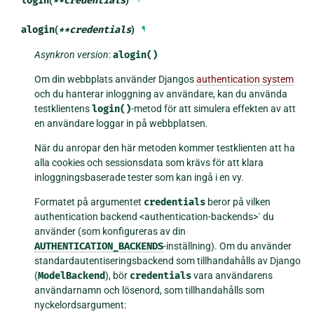
login
**
credentials
alogin
(
**
credentials
)
¶
Asynkron version
:
alogin()
Om din webbplats använder Djangos
authentication system
och du hanterar inloggning av användare, kan du använda
testklientens
login()
-metod för att simulera effekten av att
en användare loggar in på webbplatsen.
När du anropar den här metoden kommer testklienten att ha
alla cookies och sessionsdata som krävs för att klara
inloggningsbaserade tester som kan ingå i en vy.
Formatet på argumentet
credentials
beror på vilken
authentication backend <authentication-backends>`
du
använder (som konfigureras av din
AUTHENTICATION_BACKENDS
-inställning). Om du använder
standardautentiseringsbackend som tillhandahålls av Django
(
ModelBackend
), bör
credentials
vara användarens
användarnamn och lösenord, som tillhandahålls som
nyckelordsargument: