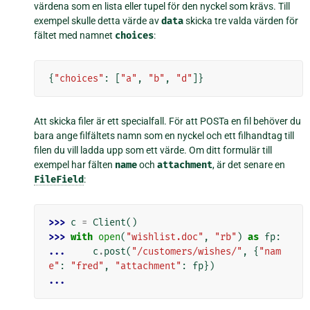
värdena som en lista eller tupel för den nyckel som krävs. Till
exempel skulle detta värde av
data
skicka tre valda värden för
fältet med namnet
choices
:
{
"choices"
:
[
"a"
,
"b"
,
"d"
]}
Att skicka filer är ett specialfall. För att POSTa en fil behöver du
bara ange filfältets namn som en nyckel och ett filhandtag till
filen du vill ladda upp som ett värde. Om ditt formulär till
exempel har fälten
name
och
attachment
, är det senare en
FileField
:
>>> 
c
=
Client
()
>>> 
with
open
(
"wishlist.doc"
,
"rb"
)
as
fp
:
... 
c
.
post
(
"/customers/wishes/"
,
{
"nam
e"
:
"fred"
,
"attachment"
:
fp
})
...