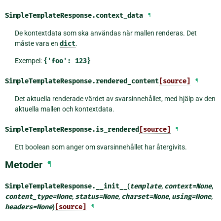
SimpleTemplateResponse.
context_data
¶
De kontextdata som ska användas när mallen renderas. Det
måste vara en
dict
.
Exempel:
{'foo':
123}
SimpleTemplateResponse.
rendered_content
[source]
¶
Det aktuella renderade värdet av svarsinnehållet, med hjälp av den
aktuella mallen och kontextdata.
SimpleTemplateResponse.
is_rendered
[source]
¶
Ett boolean som anger om svarsinnehållet har återgivits.
Metoder
¶
SimpleTemplateResponse.
__init__
(
template
,
context
=
None
,
content_type
=
None
,
status
=
None
,
charset
=
None
,
using
=
None
,
headers
=
None
)
[source]
¶