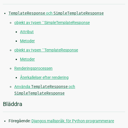
TemplateResponse
och
SimpleTemplateResponse
objekt av typen ``SimpleTemplateResponse
Attribut
Metoder
objekt av typen ``TemplateResponse
Metoder
Renderingsprocessen
Återkallelser efter rendering
Använda
TemplateResponse
och
SimpleTemplateResponse
Bläddra
Föregående:
Djangos mallspråk: för Python-programmerare