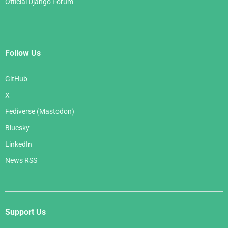
Official Django Forum
Follow Us
GitHub
X
Fediverse (Mastodon)
Bluesky
LinkedIn
News RSS
Support Us