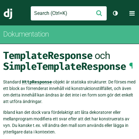
Search
M
Skicka
Django
Växla tem
Dokumentation
TemplateResponse
och
SimpleTemplateResponse
¶
Standard
HttpResponse
-objekt är statiska strukturer. De förses med
ett block av förrenderat innehåll vid konstruktionstillfället, och även
om detta innehåll kan ändras är det inte i en form som gör det enkelt
att utföra ändringar.
Ibland kan det dock vara fördelaktigt att låta dekoratorer eller
mellanprogram modifiera ett svar
efter
att det har konstruerats av
vyn. Du kanske t.ex. vill ändra den mall som används eller lägga in
ytterligare data i kontexten.