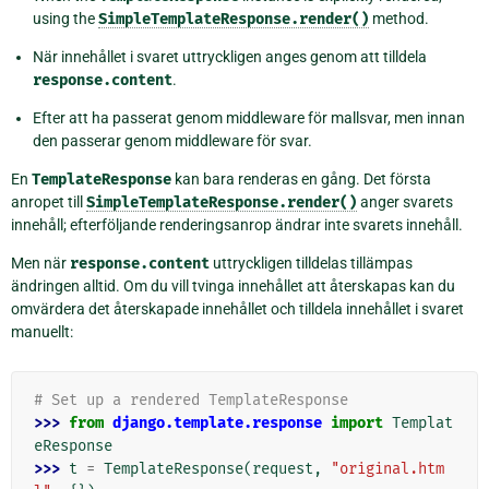
using the
SimpleTemplateResponse.render()
method.
När innehållet i svaret uttryckligen anges genom att tilldela
response.content
.
Efter att ha passerat genom middleware för mallsvar, men innan
den passerar genom middleware för svar.
En
TemplateResponse
kan bara renderas en gång. Det första
anropet till
SimpleTemplateResponse.render()
anger svarets
innehåll; efterföljande renderingsanrop ändrar inte svarets innehåll.
Men när
response.content
uttryckligen tilldelas tillämpas
ändringen alltid. Om du vill tvinga innehållet att återskapas kan du
omvärdera det återskapade innehållet och tilldela innehållet i svaret
manuellt:
# Set up a rendered TemplateResponse
>>> 
from
django.template.response
import
Templat
eResponse
>>> 
t
=
TemplateResponse
(
request
,
"original.htm