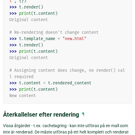
l"
,
{})
>>> 
t
.
render
()
>>> 
print
(
t
.
content
)
Original content
# Re-rendering doesn't change content
>>> 
t
.
template_name
=
"new.html"
>>> 
t
.
render
()
>>> 
print
(
t
.
content
)
Original content
# Assigning content does change, no render() cal
l required
>>> 
t
.
content
=
t
.
rendered_content
>>> 
print
(
t
.
content
)
New content
Återkallelser efter rendering
¶
Vissa åtgärder - t.ex. cachelagring - kan inte utföras på en mall som
inte är renderad. De måste utföras på ett helt komplett och renderat