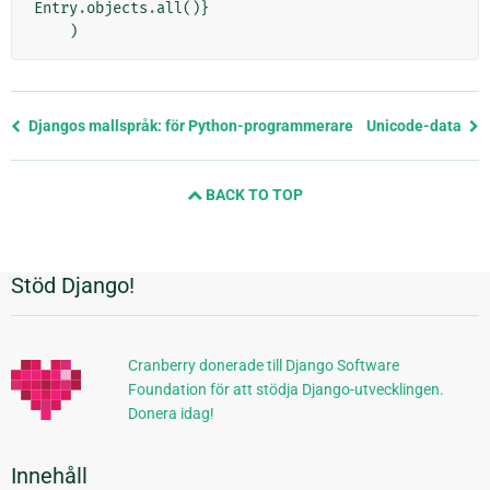
Entry
.
objects
.
all
()}
)
Föregående
Djangos mallspråk: för Python-programmerare
Unicode-data
sida
och
BACK TO TOP
nästa
sida
Stöd Django!
Ytterligare
information
Cranberry donerade till Django Software
Foundation för att stödja Django-utvecklingen.
Donera idag!
Innehåll