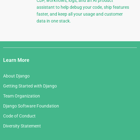
CDP, workflows, logs, and an AI product
assistant to help debug your code, ship features
faster, and keep all your usage and customer
data in one stack.
Django
Links
Learn More
About Django
Getting Started with Django
Team Organization
Django Software Foundation
Code of Conduct
Diversity Statement