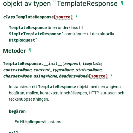
objekt av typen
``
TemplateResponse
¶
class
TemplateResponse
[source]
¶
TemplateResponse
är en underklass till
SimpleTemplateResponse`
som känner till den aktuella
HttpRequest`
.
Metoder
¶
TemplateResponse.
__init__
(
request
,
template
,
context
=
None
,
content_type
=
None
,
status
=
None
,
charset
=
None
,
using
=
None
,
headers
=
None
)
[source]
¶
Instansierar ett
TemplateResponse
-objekt med den angivna
begäran, mallen, kontexten, innehållstypen, HTTP-statusen och
teckenuppsättningen.
begäran
En
HttpRequest
-instans.