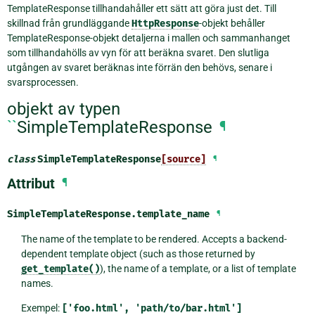
TemplateResponse tillhandahåller ett sätt att göra just det. Till
skillnad från grundläggande
HttpResponse
-objekt behåller
TemplateResponse-objekt detaljerna i mallen och sammanhanget
som tillhandahölls av vyn för att beräkna svaret. Den slutliga
utgången av svaret beräknas inte förrän den behövs, senare i
svarsprocessen.
objekt av typen
``
SimpleTemplateResponse
¶
class
SimpleTemplateResponse
[source]
¶
Attribut
¶
SimpleTemplateResponse.
template_name
¶
The name of the template to be rendered. Accepts a backend-
dependent template object (such as those returned by
get_template()
), the name of a template, or a list of template
names.
Exempel:
['foo.html',
'path/to/bar.html']