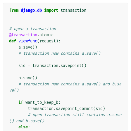
from
django.db
import
transaction
# open a transaction
@transaction
.
atomic
def
viewfunc
(
request
):
a
.
save
()
# transaction now contains a.save()
sid
=
transaction
.
savepoint
()
b
.
save
()
# transaction now contains a.save() and b.sa
ve()
if
want_to_keep_b
:
transaction
.
savepoint_commit
(
sid
)
# open transaction still contains a.save
() and b.save()
else
: