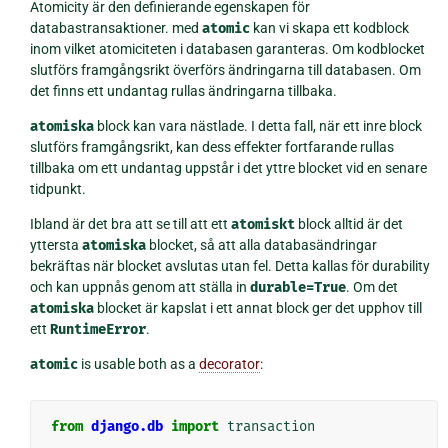
Atomicity är den definierande egenskapen för
databastransaktioner. med
atomic
kan vi skapa ett kodblock
inom vilket atomiciteten i databasen garanteras. Om kodblocket
slutförs framgångsrikt överförs ändringarna till databasen. Om
det finns ett undantag rullas ändringarna tillbaka.
atomiska
block kan vara nästlade. I detta fall, när ett inre block
slutförs framgångsrikt, kan dess effekter fortfarande rullas
tillbaka om ett undantag uppstår i det yttre blocket vid en senare
tidpunkt.
Ibland är det bra att se till att ett
atomiskt
block alltid är det
yttersta
atomiska
blocket, så att alla databasändringar
bekräftas när blocket avslutas utan fel. Detta kallas för durability
och kan uppnås genom att ställa in
durable=True
. Om det
atomiska
blocket är kapslat i ett annat block ger det upphov till
ett
RuntimeError
.
atomic
is usable both as a
decorator
:
from
django.db
import
transaction