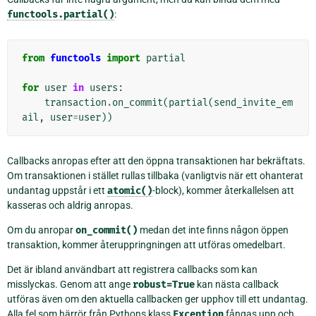
functools.partial()
:
from
functools
import
partial
for
user
in
users
:
transaction
.
on_commit
(
partial
(
send_invite_em
ail
,
user
=
user
))
Callbacks anropas efter att den öppna transaktionen har bekräftats.
Om transaktionen i stället rullas tillbaka (vanligtvis när ett ohanterat
undantag uppstår i ett
atomic()
-block), kommer återkallelsen att
kasseras och aldrig anropas.
Om du anropar
on_commit()
medan det inte finns någon öppen
transaktion, kommer återuppringningen att utföras omedelbart.
Det är ibland användbart att registrera callbacks som kan
misslyckas. Genom att ange
robust=True
kan nästa callback
utföras även om den aktuella callbacken ger upphov till ett undantag.
Alla fel som härrör från Pythons klass
Exception
fångas upp och