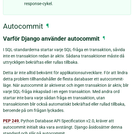
response-cykel.
Autocommit
¶
Varför Django använder autocommit
¶
I SQL-standarderna startar varje SQL-fråga en transaktion, såvida
inte en transaktion redan är aktiv. Sådana transaktioner måste då
uttryckligen bekräftas eller rullas tillbaka.
Detta är inte alltid bekvämt för applikationsutvecklare. För att lindra
detta problem tillhandahåller de flesta databaser ett autocommit-
läge. När autocommit är aktiverat och ingen transaktion är aktiv, blir
varje SQL-fråga inkapslad i en egen transaktion. Med andra ord
startar inte bara varje sådan fråga en transaktion, utan
transaktionen blir också automatiskt bekräftad eller rullad tillbaka,
beroende på om frågan lyckades.
PEP 249
, Python Database API Specification v2.0, kräver att
autocommit initialt ska vara avstängt. Django åsidosätter denna
standard och slår på autocommit.