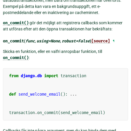
databastransaktionen, men bara om transaktionen har överförts.
Exempel på detta kan vara en bakgrundsuppgift, ett e-
postmeddelande eller en inaktivering av cacheminnet.
on_commit()
gör det möjligt att registrera callbacks som kommer
att utföras efter att den öppna transaktionen har bekräftats:
on_commit
(
func
,
using
=
None
,
robust
=
False
)
[source]
¶
Skicka en funktion, eller en valfri anropsbar funktion, till
on_commit()
:
from
django.db
import
transaction
def
send_welcome_email
():
...
transaction
.
on_commit
(
send_welcome_email
)
Callbacks får inte några argument, men du kan binda dem med