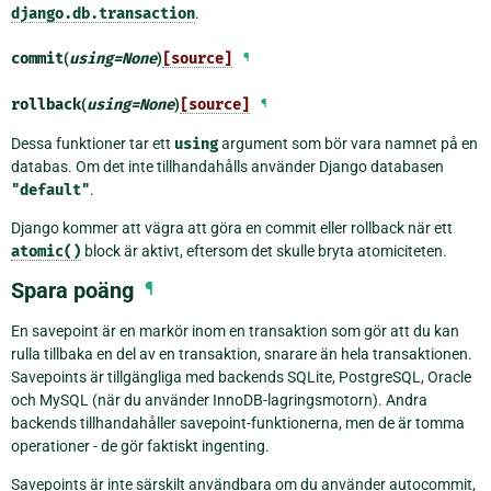
django.db.transaction
.
commit
(
using
=
None
)
[source]
¶
rollback
(
using
=
None
)
[source]
¶
Dessa funktioner tar ett
using
argument som bör vara namnet på en
databas. Om det inte tillhandahålls använder Django databasen
"default"
.
Django kommer att vägra att göra en commit eller rollback när ett
atomic()
block är aktivt, eftersom det skulle bryta atomiciteten.
Spara poäng
¶
En savepoint är en markör inom en transaktion som gör att du kan
rulla tillbaka en del av en transaktion, snarare än hela transaktionen.
Savepoints är tillgängliga med backends SQLite, PostgreSQL, Oracle
och MySQL (när du använder InnoDB-lagringsmotorn). Andra
backends tillhandahåller savepoint-funktionerna, men de är tomma
operationer - de gör faktiskt ingenting.
Savepoints är inte särskilt användbara om du använder autocommit,