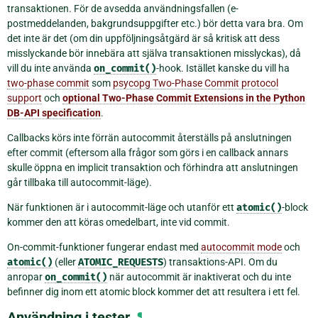
transaktionen. För de avsedda användningsfallen (e-
postmeddelanden, bakgrundsuppgifter etc.) bör detta vara bra. Om
det inte är det (om din uppföljningsåtgärd är så kritisk att dess
misslyckande bör innebära att själva transaktionen misslyckas), då
vill du inte använda
on_commit()
-hook. Istället kanske du vill ha
two-phase commit
som
psycopg Two-Phase Commit protocol
support
och
optional Two-Phase Commit Extensions in the Python
DB-API specification
.
Callbacks körs inte förrän autocommit återställs på anslutningen
efter commit (eftersom alla frågor som görs i en callback annars
skulle öppna en implicit transaktion och förhindra att anslutningen
går tillbaka till autocommit-läge).
När funktionen är i autocommit-läge och utanför ett
atomic()
-block
kommer den att köras omedelbart, inte vid commit.
On-commit-funktioner fungerar endast med
autocommit mode
och
atomic()
(eller
ATOMIC_REQUESTS
) transaktions-API. Om du
anropar
on_commit()
när autocommit är inaktiverat och du inte
befinner dig inom ett atomic block kommer det att resultera i ett fel.
Användning i tester
¶