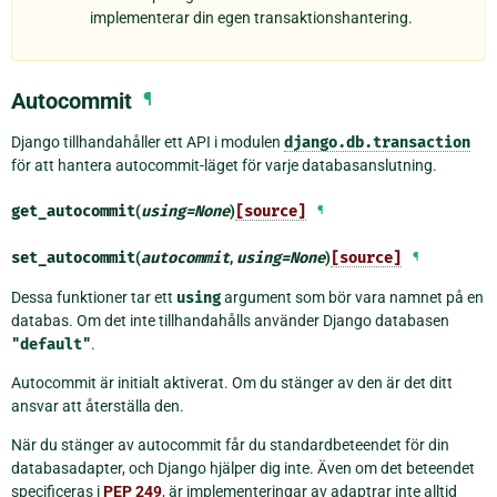
implementerar din egen transaktionshantering.
Autocommit
¶
Django tillhandahåller ett API i modulen
django.db.transaction
för att hantera autocommit-läget för varje databasanslutning.
get_autocommit
(
using
=
None
)
[source]
¶
set_autocommit
(
autocommit
,
using
=
None
)
[source]
¶
Dessa funktioner tar ett
using
argument som bör vara namnet på en
databas. Om det inte tillhandahålls använder Django databasen
"default"
.
Autocommit är initialt aktiverat. Om du stänger av den är det ditt
ansvar att återställa den.
När du stänger av autocommit får du standardbeteendet för din
databasadapter, och Django hjälper dig inte. Även om det beteendet
specificeras i
PEP 249
, är implementeringar av adaptrar inte alltid