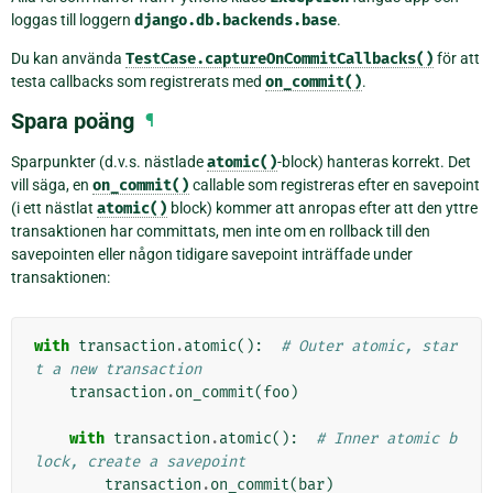
loggas till loggern
django.db.backends.base
.
Du kan använda
TestCase.captureOnCommitCallbacks()
för att
testa callbacks som registrerats med
on_commit()
.
Spara poäng
¶
Sparpunkter (d.v.s. nästlade
atomic()
-block) hanteras korrekt. Det
vill säga, en
on_commit()
callable som registreras efter en savepoint
(i ett nästlat
atomic()
block) kommer att anropas efter att den yttre
transaktionen har committats, men inte om en rollback till den
savepointen eller någon tidigare savepoint inträffade under
transaktionen:
with
transaction
.
atomic
():
# Outer atomic, star
t a new transaction
transaction
.
on_commit
(
foo
)
with
transaction
.
atomic
():
# Inner atomic b
lock, create a savepoint
transaction
.
on_commit
(
bar
)