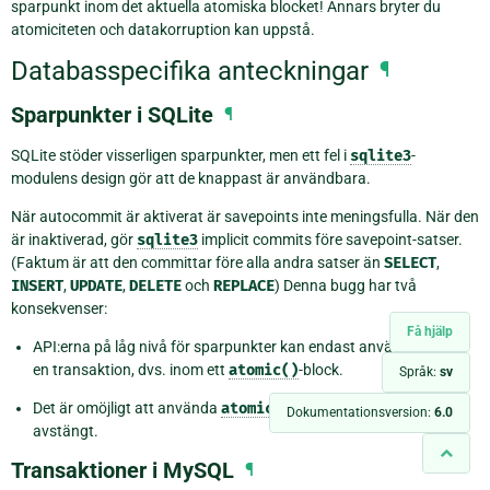
sparpunkt inom det aktuella atomiska blocket! Annars bryter du
atomiciteten och datakorruption kan uppstå.
Databasspecifika anteckningar
¶
Sparpunkter i SQLite
¶
SQLite stöder visserligen sparpunkter, men ett fel i
sqlite3
-
modulens design gör att de knappast är användbara.
När autocommit är aktiverat är savepoints inte meningsfulla. När den
är inaktiverad, gör
sqlite3
implicit commits före savepoint-satser.
(Faktum är att den committar före alla andra satser än
SELECT
,
INSERT
,
UPDATE
,
DELETE
och
REPLACE
) Denna bugg har två
konsekvenser:
Få hjälp
API:erna på låg nivå för sparpunkter kan endast användas inom
en transaktion, dvs. inom ett
atomic()
-block.
Språk:
sv
Det är omöjligt att använda
atomic()
när autocommit är
Dokumentationsversion:
6.0
avstängt.
Transaktioner i MySQL
¶