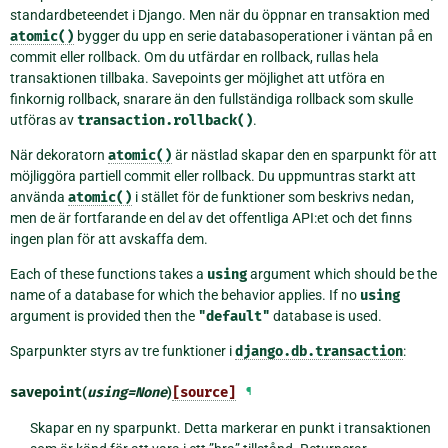
standardbeteendet i Django. Men när du öppnar en transaktion med
atomic()
bygger du upp en serie databasoperationer i väntan på en
commit eller rollback. Om du utfärdar en rollback, rullas hela
transaktionen tillbaka. Savepoints ger möjlighet att utföra en
finkornig rollback, snarare än den fullständiga rollback som skulle
utföras av
transaction.rollback()
.
När dekoratorn
atomic()
är nästlad skapar den en sparpunkt för att
möjliggöra partiell commit eller rollback. Du uppmuntras starkt att
använda
atomic()
i stället för de funktioner som beskrivs nedan,
men de är fortfarande en del av det offentliga API:et och det finns
ingen plan för att avskaffa dem.
Each of these functions takes a
using
argument which should be the
name of a database for which the behavior applies. If no
using
argument is provided then the
"default"
database is used.
Sparpunkter styrs av tre funktioner i
django.db.transaction
:
savepoint
(
using
=
None
)
[source]
¶
Skapar en ny sparpunkt. Detta markerar en punkt i transaktionen