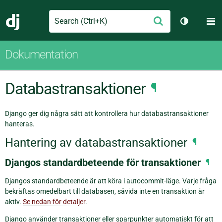
Search
M
Skicka
Django
Växla tem
Dokumentation
Databastransaktioner
¶
Django ger dig några sätt att kontrollera hur databastransaktioner
hanteras.
Hantering av databastransaktioner
¶
Djangos standardbeteende för transaktioner
¶
Djangos standardbeteende är att köra i autocommit-läge. Varje fråga
bekräftas omedelbart till databasen, såvida inte en transaktion är
aktiv.
Se nedan för detaljer
.
Django använder transaktioner eller sparpunkter automatiskt för att