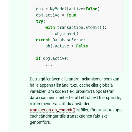
obj
=
MyModel
(
active
=
False
)
obj
.
active
=
True
try
:
with
transaction
.
atomic
():
obj
.
save
()
except
DatabaseError
:
obj
.
active
=
False
if
obj
.
active
:
...
Detta gäller även alla andra mekanismer som kan
hålla appens tillstånd, t.ex. cache eller globala
variabler. Om koden t.ex. proaktivt uppdaterar
data i cacheminnet efter att ett objekt har sparats,
rekommenderas att du använder
transaction.on_commit()
istället, för att skjuta upp
cacheändringar tills transaktionen faktiskt
genomförs.