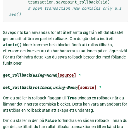
transaction
.
savepoint_rollback
(
sid
)
# open transaction now contains only a.s
ave()
Savepoints kan användas för att återhämta sig från ett databasfel
genom att utföra en partiell rollback. Om du gör detta inuti ett
atomic()
-block kommer hela blocket ändå att rullas tillbaka,
eftersom det inte vet att du har hanterat situationen på en lägre nivå!
För att förhindra detta kan du styra rollback-beteendet med följande
funktioner.
get_rollback
(
using
=
None
)
[source]
¶
set_rollback
(
rollback
,
using
=
None
)
[source]
¶
Om du ställer in rollback-flaggan till
True
tvingas en rollback när du
lämnar det innersta atomiska blocket. Detta kan vara användbart för
att utlösa en rollback utan att skapa ett undantag.
Om du ställer in den på
False
förhindras en sådan rollback. Innan du
gör det, se till att du har rullat tillbaka transaktionen till en känd bra