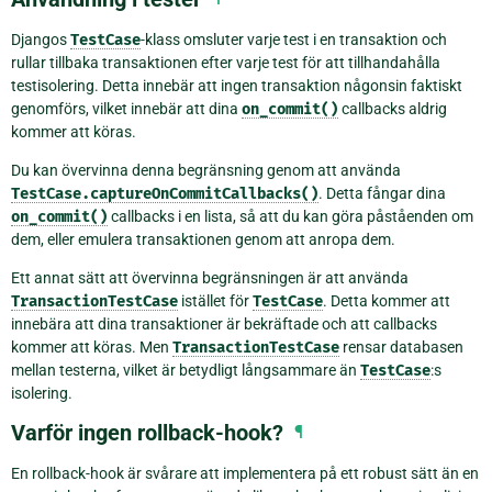
Djangos
TestCase
-klass omsluter varje test i en transaktion och
rullar tillbaka transaktionen efter varje test för att tillhandahålla
testisolering. Detta innebär att ingen transaktion någonsin faktiskt
genomförs, vilket innebär att dina
on_commit()
callbacks aldrig
kommer att köras.
Du kan övervinna denna begränsning genom att använda
TestCase.captureOnCommitCallbacks()
. Detta fångar dina
on_commit()
callbacks i en lista, så att du kan göra påståenden om
dem, eller emulera transaktionen genom att anropa dem.
Ett annat sätt att övervinna begränsningen är att använda
TransactionTestCase
istället för
TestCase
. Detta kommer att
innebära att dina transaktioner är bekräftade och att callbacks
kommer att köras. Men
TransactionTestCase
rensar databasen
mellan testerna, vilket är betydligt långsammare än
TestCase
:s
isolering.
Varför ingen rollback-hook?
¶
En rollback-hook är svårare att implementera på ett robust sätt än en