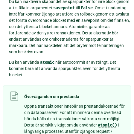
Du kan inaktivera skapandet av sparpunkter för inre block genom
att ställa in argumentet
savepoint
till
False
. Om ett undantag
inträffar kommer Django att utföra en rollback genom att avsluta
det första överordnade blocket med en savepoint om det finns en,
och det yttersta blocket annars. Atomicitet garanteras
fortfarande av den yttre transaktionen. Detta alternativ bör
endast användas om omkostnaderna för sparpunkter är
märkbara. Det har nackdelen att det bryter mot felhanteringen
som beskrivs ovan.
Du kan använda
atomic
när autocommit är avstängt. Det
kommer bara att använda sparpunkter, även för det yttersta
blocket.
Överväganden om prestanda
Öppna transaktioner innebär en prestandakostnad för
din databasserver. För att minimera denna overhead
bör du hålla dina transaktioner så korta som möjligt.
Detta är särskilt viktigt om du använder
atomic()
i
långvariga processer, utanför Djangos request /