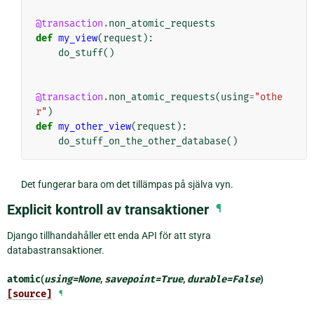
@transaction
.
non_atomic_requests
def
my_view
(
request
):
do_stuff
()
@transaction
.
non_atomic_requests
(
using
=
"othe
r"
)
def
my_other_view
(
request
):
do_stuff_on_the_other_database
()
Det fungerar bara om det tillämpas på själva vyn.
Explicit kontroll av transaktioner
¶
Django tillhandahåller ett enda API för att styra
databastransaktioner.
atomic
(
using
=
None
,
savepoint
=
True
,
durable
=
False
)
[source]
¶