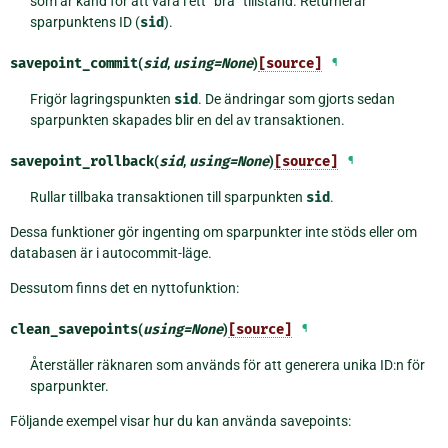
som är känd för att vara i ett ”bra” tillstånd. Returnerar
sparpunktens ID (
sid
).
savepoint_commit
(
sid
,
using
=
None
)
[source]
¶
Frigör lagringspunkten
sid
. De ändringar som gjorts sedan
sparpunkten skapades blir en del av transaktionen.
savepoint_rollback
(
sid
,
using
=
None
)
[source]
¶
Rullar tillbaka transaktionen till sparpunkten
sid
.
Dessa funktioner gör ingenting om sparpunkter inte stöds eller om
databasen är i autocommit-läge.
Dessutom finns det en nyttofunktion:
clean_savepoints
(
using
=
None
)
[source]
¶
Återställer räknaren som används för att generera unika ID:n för
sparpunkter.
Följande exempel visar hur du kan använda savepoints: