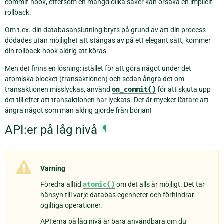
commit-hook, eftersom en mängd olika saker kan orsaka en implicit
rollback.
Om t.ex. din databasanslutning bryts på grund av att din process
dödades utan möjlighet att stängas av på ett elegant sätt, kommer
din rollback-hook aldrig att köras.
Men det finns en lösning: istället för att göra något under det
atomiska blocket (transaktionen) och sedan ångra det om
transaktionen misslyckas, använd
on_commit()
för att skjuta upp
det till efter att transaktionen har lyckats. Det är mycket lättare att
ångra något som man aldrig gjorde från början!
API:er på låg nivå
¶
Varning
Föredra alltid
atomic()
om det alls är möjligt. Det tar
hänsyn till varje databas egenheter och förhindrar
ogiltiga operationer.
API:erna på låg nivå är bara användbara om du