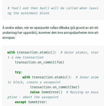
# foo() and then bar() will be called when leavi
ng the outermost block
Å andra sidan, när en sparpunkt rullas tillbaka (på grund av att ett
undantag har uppstått), kommer den inre anropsbarheten inte att
anropas:
with
transaction
.
atomic
():
# Outer atomic, star
t a new transaction
transaction
.
on_commit
(
foo
)
try
:
with
transaction
.
atomic
():
# Inner atom
ic block, create a savepoint
transaction
.
on_commit
(
bar
)
raise
SomeError
()
# Raising an exce
ption - abort the savepoint
except
SomeError
: