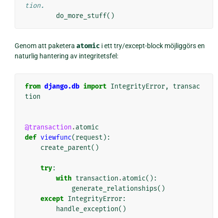
tion.
do_more_stuff
()
Genom att paketera
atomic
i ett try/except-block möjliggörs en
naturlig hantering av integritetsfel:
from
django.db
import
IntegrityError
,
transac
tion
@transaction
.
atomic
def
viewfunc
(
request
):
create_parent
()
try
:
with
transaction
.
atomic
():
generate_relationships
()
except
IntegrityError
:
handle_exception
()