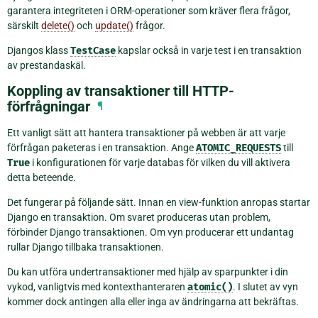
garantera integriteten i ORM-operationer som kräver flera frågor,
särskilt
delete()
och
update()
frågor.
Djangos klass
TestCase
kapslar också in varje test i en transaktion
av prestandaskäl.
Koppling av transaktioner till HTTP-
förfrågningar
¶
Ett vanligt sätt att hantera transaktioner på webben är att varje
förfrågan paketeras i en transaktion. Ange
ATOMIC_REQUESTS
till
True
i konfigurationen för varje databas för vilken du vill aktivera
detta beteende.
Det fungerar på följande sätt. Innan en view-funktion anropas startar
Django en transaktion. Om svaret produceras utan problem,
förbinder Django transaktionen. Om vyn producerar ett undantag
rullar Django tillbaka transaktionen.
Du kan utföra undertransaktioner med hjälp av sparpunkter i din
vykod, vanligtvis med kontexthanteraren
atomic()
. I slutet av vyn
kommer dock antingen alla eller inga av ändringarna att bekräftas.