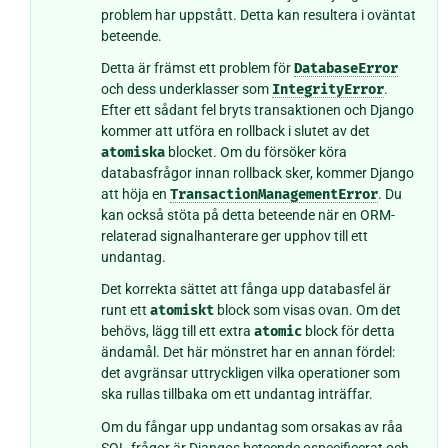
problem har uppstått. Detta kan resultera i oväntat
beteende.
Detta är främst ett problem för
DatabaseError
och dess underklasser som
IntegrityError
.
Efter ett sådant fel bryts transaktionen och Django
kommer att utföra en rollback i slutet av det
atomiska
blocket. Om du försöker köra
databasfrågor innan rollback sker, kommer Django
att höja en
TransactionManagementError
. Du
kan också stöta på detta beteende när en ORM-
relaterad signalhanterare ger upphov till ett
undantag.
Det korrekta sättet att fånga upp databasfel är
runt ett
atomiskt
block som visas ovan. Om det
behövs, lägg till ett extra
atomic
block för detta
ändamål. Det här mönstret har en annan fördel:
det avgränsar uttryckligen vilka operationer som
ska rullas tillbaka om ett undantag inträffar.
Om du fångar upp undantag som orsakas av råa
SQL-frågor är Djangos beteende ospecificerat och