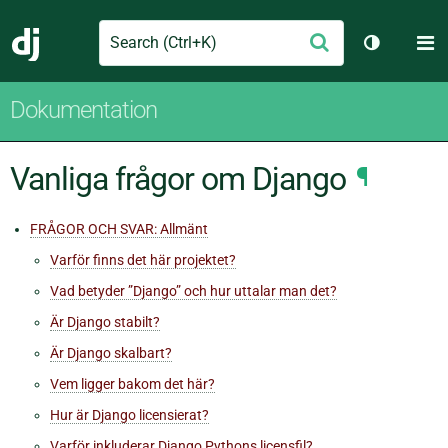
Search
M
Skicka
Django
Växla tem
Dokumentation
Vanliga frågor om Django
¶
FRÅGOR OCH SVAR: Allmänt
Varför finns det här projektet?
Vad betyder ”Django” och hur uttalar man det?
Är Django stabilt?
Är Django skalbart?
Vem ligger bakom det här?
Hur är Django licensierat?
Varför inkluderar Django Pythons licensfil?