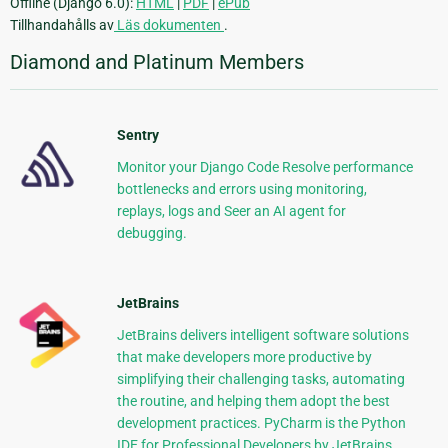
Offline (Django 6.0):
HTML
|
PDF
|
ePub
Tillhandahålls av
Läs dokumenten
.
Diamond and Platinum Members
Sentry
Monitor your Django Code Resolve performance
bottlenecks and errors using monitoring,
replays, logs and Seer an AI agent for
debugging.
JetBrains
JetBrains delivers intelligent software solutions
that make developers more productive by
simplifying their challenging tasks, automating
the routine, and helping them adopt the best
development practices. PyCharm is the Python
IDE for Professional Developers by JetBrains