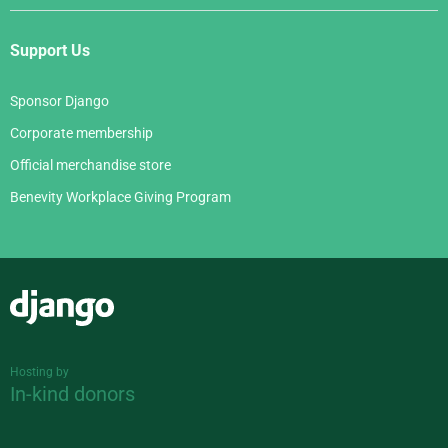
Support Us
Sponsor Django
Corporate membership
Official merchandise store
Benevity Workplace Giving Program
Django
Hosting by
In-kind donors