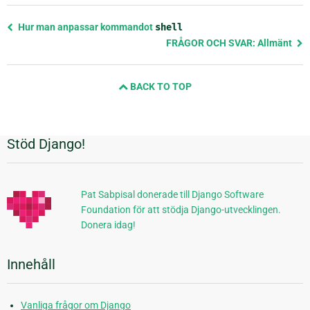
Föregående
Hur man anpassar kommandot
shell
sida
FRÅGOR OCH SVAR: Allmänt
och
nästa
BACK TO TOP
sida
Stöd Django!
Ytterligare
information
Pat Sabpisal donerade till Django Software
Foundation för att stödja Django-utvecklingen.
Donera idag!
Innehåll
Vanliga frågor om Django