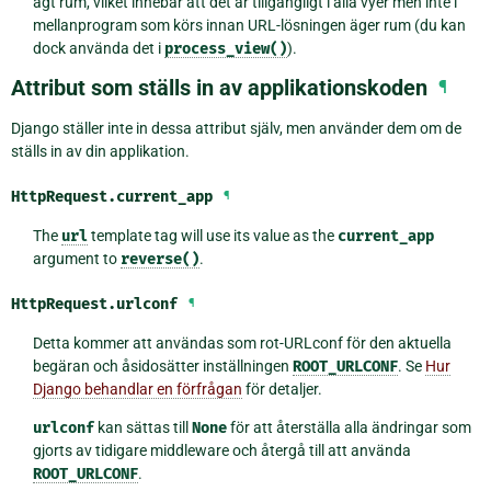
ägt rum, vilket innebär att det är tillgängligt i alla vyer men inte i
mellanprogram som körs innan URL-lösningen äger rum (du kan
dock använda det i
process_view()
).
Attribut som ställs in av applikationskoden
¶
Django ställer inte in dessa attribut själv, men använder dem om de
ställs in av din applikation.
HttpRequest.
current_app
¶
The
url
template tag will use its value as the
current_app
argument to
reverse()
.
HttpRequest.
urlconf
¶
Detta kommer att användas som rot-URLconf för den aktuella
begäran och åsidosätter inställningen
ROOT_URLCONF
. Se
Hur
Django behandlar en förfrågan
för detaljer.
urlconf
kan sättas till
None
för att återställa alla ändringar som
gjorts av tidigare middleware och återgå till att använda
ROOT_URLCONF
.