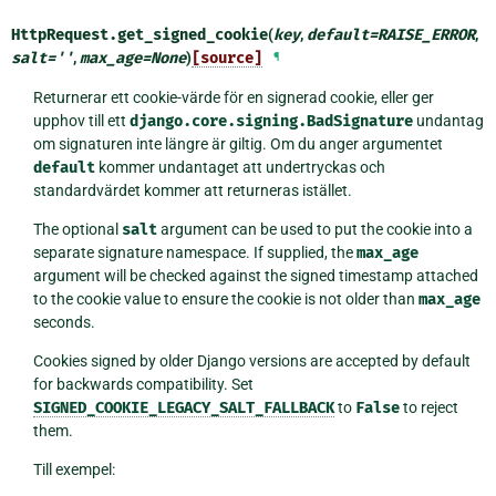
HttpRequest.
get_signed_cookie
(
key
,
default
=
RAISE_ERROR
,
salt
=
''
,
max_age
=
None
)
[source]
¶
Returnerar ett cookie-värde för en signerad cookie, eller ger
upphov till ett
django.core.signing.BadSignature
undantag
om signaturen inte längre är giltig. Om du anger argumentet
default
kommer undantaget att undertryckas och
standardvärdet kommer att returneras istället.
The optional
salt
argument can be used to put the cookie into a
separate signature namespace. If supplied, the
max_age
argument will be checked against the signed timestamp attached
to the cookie value to ensure the cookie is not older than
max_age
seconds.
Cookies signed by older Django versions are accepted by default
for backwards compatibility. Set
SIGNED_COOKIE_LEGACY_SALT_FALLBACK
to
False
to reject
them.
Till exempel: