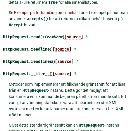
detta skulle returnera
True
för alla innehållstyper.
Se
Exempel på förhandling om innehåll
för ett exempel på hur man
använder
accepts()
för att returnera olika innehåll baserat på
Accept
-huvudet.
HttpRequest.
read
(
size
=
None
)
[source]
¶
HttpRequest.
readline
()
[source]
¶
HttpRequest.
readlines
()
[source]
¶
HttpRequest.
__iter__
()
[source]
¶
Metoder som implementerar ett filliknande gränssnitt för att läsa
från en
HttpRequest
-instans. Detta gör det möjligt att
konsumera en inkommande begäran på ett strömmande sätt. Ett
vanligt användningsfall skulle vara att bearbeta en stor XML-
nyttolast med en iterativ parser utan att konstruera ett helt XML-
träd i minnet.
Givet detta standardgränssnitt kan en
HttpRequest
-instans