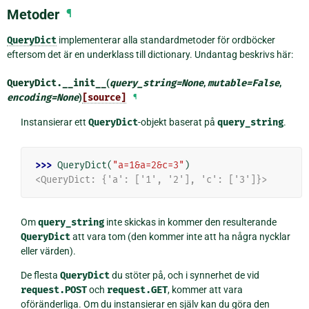
Metoder
¶
QueryDict
implementerar alla standardmetoder för ordböcker
eftersom det är en underklass till dictionary. Undantag beskrivs här:
QueryDict.
__init__
(
query_string
=
None
,
mutable
=
False
,
encoding
=
None
)
[source]
¶
Instansierar ett
QueryDict
-objekt baserat på
query_string
.
>>> 
QueryDict
(
"a=1&a=2&c=3"
)
<QueryDict: {'a': ['1', '2'], 'c': ['3']}>
Om
query_string
inte skickas in kommer den resulterande
QueryDict
att vara tom (den kommer inte att ha några nycklar
eller värden).
De flesta
QueryDict
du stöter på, och i synnerhet de vid
request.POST
och
request.GET
, kommer att vara
oföränderliga. Om du instansierar en själv kan du göra den