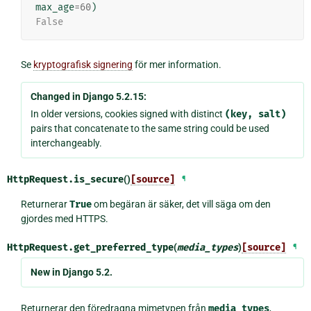
max_age
=
60
)
False
Se
kryptografisk signering
för mer information.
Changed in Django 5.2.15:
In older versions, cookies signed with distinct
(key,
salt)
pairs that concatenate to the same string could be used
interchangeably.
HttpRequest.
is_secure
()
[source]
¶
Returnerar
True
om begäran är säker, det vill säga om den
gjordes med HTTPS.
HttpRequest.
get_preferred_type
(
media_types
)
[source]
¶
New in Django 5.2.
Returnerar den föredragna mimetypen från
media_types
,