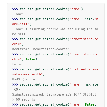
>>> 
request
.
get_signed_cookie
(
"name"
)
'Tony'
>>> 
request
.
get_signed_cookie
(
"name"
,
salt
=
"n
ame-salt"
)
'Tony' # assuming cookie was set using the sa
me salt
>>> 
request
.
get_signed_cookie
(
"nonexistent-co
okie"
)
KeyError: 'nonexistent-cookie'
>>> 
request
.
get_signed_cookie
(
"nonexistent-co
okie"
,
False
)
False
>>> 
request
.
get_signed_cookie
(
"cookie-that-wa
s-tampered-with"
)
BadSignature: ...
>>> 
request
.
get_signed_cookie
(
"name"
,
max_age
=
60
)
SignatureExpired: Signature age 1677.3839159 
> 60 seconds
>>> 
request
.
get_signed_cookie
(
"name"
,
False
,