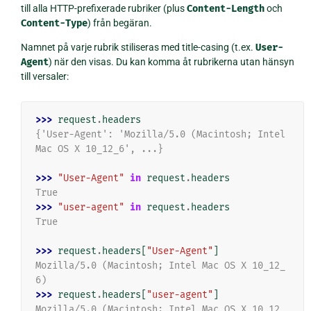
till alla HTTP-prefixerade rubriker (plus
Content-Length
och
Content-Type
) från begäran.
Namnet på varje rubrik stiliseras med title-casing (t.ex.
User-
Agent
) när den visas. Du kan komma åt rubrikerna utan hänsyn
till versaler:
>>> 
request
.
headers
{'User-Agent': 'Mozilla/5.0 (Macintosh; Intel 
Mac OS X 10_12_6', ...}
>>> 
"User-Agent"
in
request
.
headers
True
>>> 
"user-agent"
in
request
.
headers
True
>>> 
request
.
headers
[
"User-Agent"
]
Mozilla/5.0 (Macintosh; Intel Mac OS X 10_12_
6)
>>> 
request
.
headers
[
"user-agent"
]
Mozilla/5.0 (Macintosh; Intel Mac OS X 10_12_