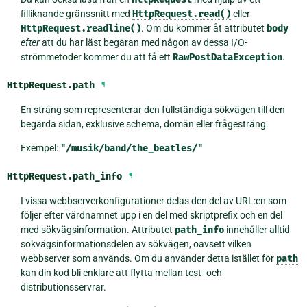
filliknande gränssnitt med
HttpRequest.read()
eller
HttpRequest.readline()
. Om du kommer åt attributet
body
efter
att du har läst begäran med någon av dessa I/O-
strömmetoder kommer du att få ett
RawPostDataException
.
HttpRequest.
path
¶
En sträng som representerar den fullständiga sökvägen till den
begärda sidan, exklusive schema, domän eller frågesträng.
Exempel:
"/musik/band/the_beatles/"
HttpRequest.
path_info
¶
I vissa webbserverkonfigurationer delas den del av URL:en som
följer efter värdnamnet upp i en del med skriptprefix och en del
med sökvägsinformation. Attributet
path_info
innehåller alltid
sökvägsinformationsdelen av sökvägen, oavsett vilken
webbserver som används. Om du använder detta istället för
path
kan din kod bli enklare att flytta mellan test- och
distributionsservrar.