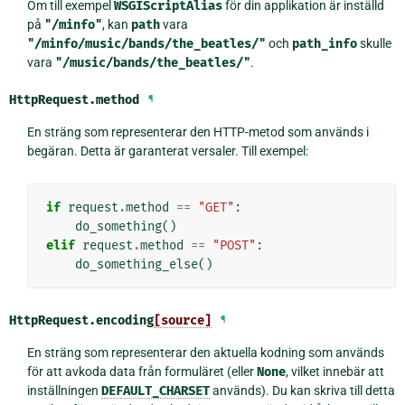
Om till exempel
WSGIScriptAlias
för din applikation är inställd
på
"/minfo"
, kan
path
vara
"/minfo/music/bands/the_beatles/"
och
path_info
skulle
vara
"/music/bands/the_beatles/"
.
HttpRequest.
method
¶
En sträng som representerar den HTTP-metod som används i
begäran. Detta är garanterat versaler. Till exempel:
if
request
.
method
==
"GET"
:
do_something
()
elif
request
.
method
==
"POST"
:
do_something_else
()
HttpRequest.
encoding
[source]
¶
En sträng som representerar den aktuella kodning som används
för att avkoda data från formuläret (eller
None
, vilket innebär att
inställningen
DEFAULT_CHARSET
används). Du kan skriva till detta