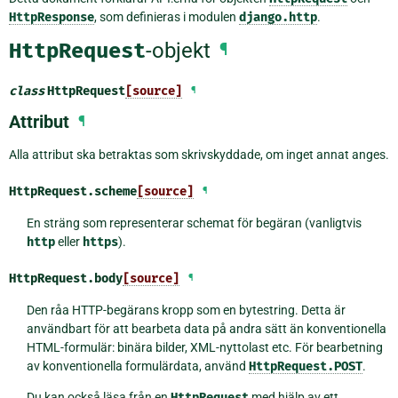
HttpResponse
, som definieras i modulen
django.http
.
HttpRequest
-objekt
¶
class
HttpRequest
[source]
¶
Attribut
¶
Alla attribut ska betraktas som skrivskyddade, om inget annat anges.
HttpRequest.
scheme
[source]
¶
En sträng som representerar schemat för begäran (vanligtvis
http
eller
https
).
HttpRequest.
body
[source]
¶
Den råa HTTP-begärans kropp som en bytestring. Detta är
användbart för att bearbeta data på andra sätt än konventionella
HTML-formulär: binära bilder, XML-nyttolast etc. För bearbetning
av konventionella formulärdata, använd
HttpRequest.POST
.
Du kan också läsa från en
HttpRequest
med hjälp av ett