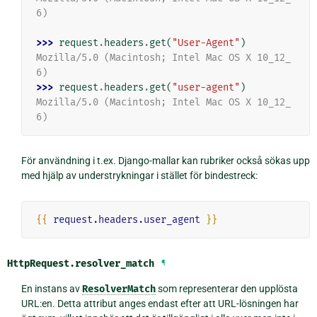
6)
>>> 
request
.
headers
.
get
(
"User-Agent"
)
Mozilla/5.0 (Macintosh; Intel Mac OS X 10_12_
6)
>>> 
request
.
headers
.
get
(
"user-agent"
)
Mozilla/5.0 (Macintosh; Intel Mac OS X 10_12_
6)
För användning i t.ex. Django-mallar kan rubriker också sökas upp
med hjälp av understrykningar i stället för bindestreck:
{{
request.headers.user_agent
}}
HttpRequest.
resolver_match
¶
En instans av
ResolverMatch
som representerar den upplösta
URL:en. Detta attribut anges endast efter att URL-lösningen har