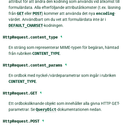
attribut för att ändra den kodning som används vid åtkomst till
formulärdata. Alla efterföljande attributåtkomster (t.ex. läsning
från
GET
eller
POST
) kommer att använda det nya
encoding
-
värdet. Användbart om du vet att formulärdata inte är i
DEFAULT_CHARSET
-kodningen.
HttpRequest.
content_type
¶
En sträng som representerar MIME-typen för begäran, hämtad
från rubriken
CONTENT_TYPE
.
HttpRequest.
content_params
¶
En ordbok med nyckel-/värdeparametrar som ingår i rubriken
CONTENT_TYPE
.
HttpRequest.
GET
¶
Ett ordboksliknande objekt som innehåller alla givna HTTP GET-
parametrar. Se
QueryDict
-dokumentationen nedan.
HttpRequest.
POST
¶