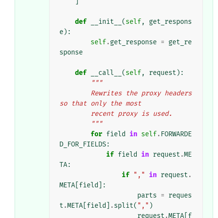
]
def
__init__
(
self
,
get_respons
e
):
self
.
get_response
=
get_re
sponse
def
__call__
(
self
,
request
):
"""
        Rewrites the proxy headers 
so that only the most
        recent proxy is used.
        """
for
field
in
self
.
FORWARDE
D_FOR_FIELDS
:
if
field
in
request
.
ME
TA
:
if
","
in
request
.
META
[
field
]:
parts
=
reques
t
.
META
[
field
]
.
split
(
","
)
request
.
META
[
f