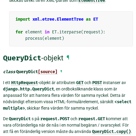
skickas direkt till en XML-parser som
ElementTree
:
import
xml.etree.ElementTree
as
ET
for
element
in
ET
.
iterparse
(
request
):
process
(
element
)
QueryDict
-objekt
¶
class
QueryDict
[source]
¶
I ett
HttpRequest
-objekt är attributen
GET
och
POST
instanser av
django.http.QueryDict
, en ordboksliknande klass som är
anpassad för att hantera flera värden för samma nyckel. Detta är
nödvändigt eftersom vissa HTML-formulärelement, särskilt
<select
multiple>
, skickar flera värden för samma nyckel.
De
QueryDict
s på
request.POST
och
request.GET
kommer att
vara oföränderliga när de nås i en normal begäran / svarscykel. För
att få en föränderlig version måste du använda
QueryDict.copy()
.