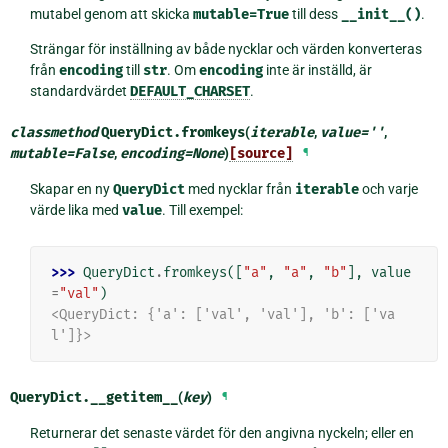
mutabel genom att skicka
mutable=True
till dess
__init__()
.
Strängar för inställning av både nycklar och värden konverteras
från
encoding
till
str
. Om
encoding
inte är inställd, är
standardvärdet
DEFAULT_CHARSET
.
classmethod
QueryDict.
fromkeys
(
iterable
,
value
=
''
,
mutable
=
False
,
encoding
=
None
)
[source]
¶
Skapar en ny
QueryDict
med nycklar från
iterable
och varje
värde lika med
value
. Till exempel:
>>> 
QueryDict
.
fromkeys
([
"a"
,
"a"
,
"b"
],
value
=
"val"
)
<QueryDict: {'a': ['val', 'val'], 'b': ['va
l']}>
QueryDict.
__getitem__
(
key
)
¶
Returnerar det senaste värdet för den angivna nyckeln; eller en