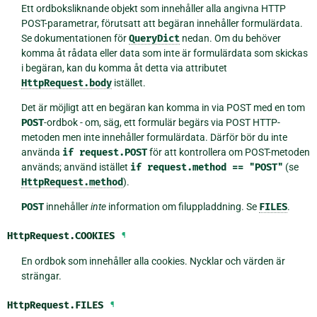
Ett ordboksliknande objekt som innehåller alla angivna HTTP
POST-parametrar, förutsatt att begäran innehåller formulärdata.
Se dokumentationen för
QueryDict
nedan. Om du behöver
komma åt rådata eller data som inte är formulärdata som skickas
i begäran, kan du komma åt detta via attributet
HttpRequest.body
istället.
Det är möjligt att en begäran kan komma in via POST med en tom
POST
-ordbok - om, säg, ett formulär begärs via POST HTTP-
metoden men inte innehåller formulärdata. Därför bör du inte
använda
if
request.POST
för att kontrollera om POST-metoden
används; använd istället
if
request.method
==
"POST"
(se
HttpRequest.method
).
POST
innehåller
inte
information om filuppladdning. Se
FILES
.
HttpRequest.
COOKIES
¶
En ordbok som innehåller alla cookies. Nycklar och värden är
strängar.
HttpRequest.
FILES
¶