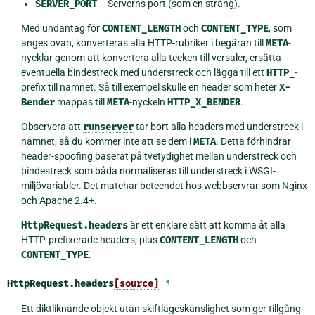
SERVER_PORT
– Serverns port (som en sträng).
Med undantag för
CONTENT_LENGTH
och
CONTENT_TYPE
, som
anges ovan, konverteras alla HTTP-rubriker i begäran till
META
-
nycklar genom att konvertera alla tecken till versaler, ersätta
eventuella bindestreck med understreck och lägga till ett
HTTP_
-
prefix till namnet. Så till exempel skulle en header som heter
X-
Bender
mappas till
META
-nyckeln
HTTP_X_BENDER
.
Observera att
runserver
tar bort alla headers med understreck i
namnet, så du kommer inte att se dem i
META
. Detta förhindrar
header-spoofing baserat på tvetydighet mellan understreck och
bindestreck som båda normaliseras till understreck i WSGI-
miljövariabler. Det matchar beteendet hos webbservrar som Nginx
och Apache 2.4+.
HttpRequest.headers
är ett enklare sätt att komma åt alla
HTTP-prefixerade headers, plus
CONTENT_LENGTH
och
CONTENT_TYPE
.
HttpRequest.
headers
[source]
¶
Ett diktliknande objekt utan skiftlägeskänslighet som ger tillgång