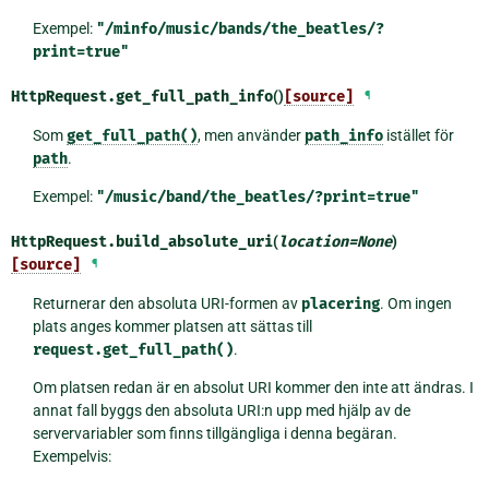
Exempel:
"/minfo/music/bands/the_beatles/?
print=true"
HttpRequest.
get_full_path_info
()
[source]
¶
Som
get_full_path()
, men använder
path_info
istället för
path
.
Exempel:
"/music/band/the_beatles/?print=true"
HttpRequest.
build_absolute_uri
(
location
=
None
)
[source]
¶
Returnerar den absoluta URI-formen av
placering
. Om ingen
plats anges kommer platsen att sättas till
request.get_full_path()
.
Om platsen redan är en absolut URI kommer den inte att ändras. I
annat fall byggs den absoluta URI:n upp med hjälp av de
servervariabler som finns tillgängliga i denna begäran.
Exempelvis: