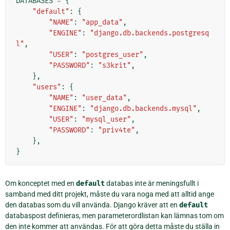
DATABASES
=
{
"default"
:
{
"NAME"
:
"app_data"
,
"ENGINE"
:
"django.db.backends.postgresq
l"
,
"USER"
:
"postgres_user"
,
"PASSWORD"
:
"s3krit"
,
},
"users"
:
{
"NAME"
:
"user_data"
,
"ENGINE"
:
"django.db.backends.mysql"
,
"USER"
:
"mysql_user"
,
"PASSWORD"
:
"priv4te"
,
},
}
Om konceptet med en
default
databas inte är meningsfullt i
samband med ditt projekt, måste du vara noga med att alltid ange
den databas som du vill använda. Django kräver att en
default
databaspost definieras, men parameterordlistan kan lämnas tom om
den inte kommer att användas. För att göra detta måste du ställa in