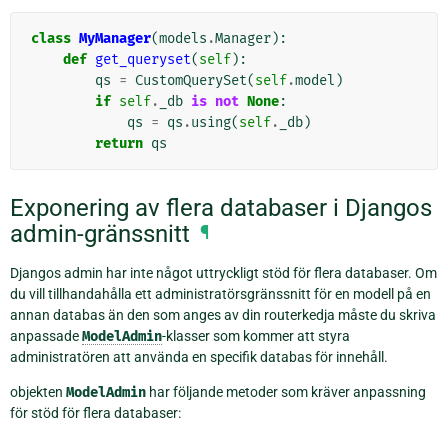
class
MyManager
(
models
.
Manager
):
def
get_queryset
(
self
):
qs
=
CustomQuerySet
(
self
.
model
)
if
self
.
_db
is
not
None
:
qs
=
qs
.
using
(
self
.
_db
)
return
qs
Exponering av flera databaser i Djangos
admin-gränssnitt
¶
Djangos admin har inte något uttryckligt stöd för flera databaser. Om
du vill tillhandahålla ett administratörsgränssnitt för en modell på en
annan databas än den som anges av din routerkedja måste du skriva
anpassade
ModelAdmin
-klasser som kommer att styra
administratören att använda en specifik databas för innehåll.
objekten
ModelAdmin
har följande metoder som kräver anpassning
för stöd för flera databaser: