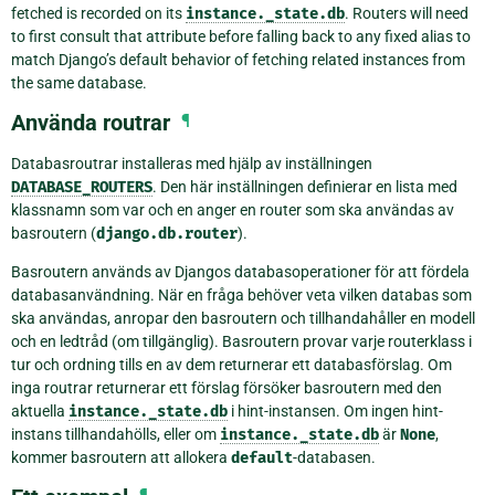
fetched is recorded on its
instance._state.db
. Routers will need
to first consult that attribute before falling back to any fixed alias to
match Django’s default behavior of fetching related instances from
the same database.
Använda routrar
¶
Databasroutrar installeras med hjälp av inställningen
DATABASE_ROUTERS
. Den här inställningen definierar en lista med
klassnamn som var och en anger en router som ska användas av
basroutern (
django.db.router
).
Basroutern används av Djangos databasoperationer för att fördela
databasanvändning. När en fråga behöver veta vilken databas som
ska användas, anropar den basroutern och tillhandahåller en modell
och en ledtråd (om tillgänglig). Basroutern provar varje routerklass i
tur och ordning tills en av dem returnerar ett databasförslag. Om
inga routrar returnerar ett förslag försöker basroutern med den
aktuella
instance._state.db
i hint-instansen. Om ingen hint-
instans tillhandahölls, eller om
instance._state.db
är
None
,
kommer basroutern att allokera
default
-databasen.