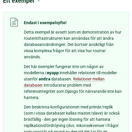
Ett exempel
¶
Endast i exempelsyfte!
Detta exempel är avsett som en demonstration av hur
routerinfrastrukturen kan användas för att ändra
databasanvändningen. Det bortser avsiktligt från
vissa komplexa frågor för att visa hur routrar
används.
Det här exemplet fungerar inte om någon av
modellerna i
myapp
innehåller relationer till modeller
utanför
andra
databasen.
Relationer mellan
databaser
introducerar problem med
referensintegritet som Django för närvarande inte kan
hantera.
Den beskrivna konfigurationen med primär/replik
(som i vissa databaser kallas master/slave) är också
bristfällig - den ger ingen lösning för att hantera
replikationsfördröjning (dvs. inkonsekvenser i frågor
som uppstår på grund av den tid det tar för en