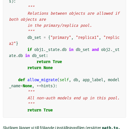
s
):
"""
        Relations between objects are allowed if 
both objects are
        in the primary/replica pool.
        """
db_set
=
{
"primary"
,
"replica1"
,
"replic
a2"
}
if
obj1
.
_state
.
db
in
db_set
and
obj2
.
_st
ate
.
db
in
db_set
:
return
True
return
None
def
allow_migrate
(
self
,
db
,
app_label
,
model
_name
=
None
,
**
hints
):
"""
        All non-auth models end up in this pool.
        """
return
True
Slutligen lägger vi till följande i inställningsfilen (ersätter
path.to.