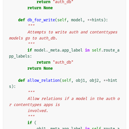
return
"auth_db"
return
None
def
db_for_write
(
self
,
model
,
**
hints
):
"""
        Attempts to write auth and contenttypes 
models go to auth_db.
        """
if
model
.
_meta
.
app_label
in
self
.
route_a
pp_labels
:
return
"auth_db"
return
None
def
allow_relation
(
self
,
obj1
,
obj2
,
**
hint
s
):
"""
        Allow relations if a model in the auth o
r contenttypes apps is
        involved.
        """
if
(
obj1
.
_meta
.
app_label
in
self
.
route_a