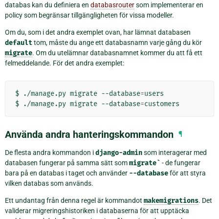
databas kan du definiera en
databasrouter
som implementerar en
policy som begränsar tillgängligheten för vissa modeller.
Om du, som i det andra exemplet ovan, har lämnat databasen
default
tom, måste du ange ett databasnamn varje gång du kör
migrate
. Om du utelämnar databasnamnet kommer du att få ett
felmeddelande. För det andra exemplet:
$
./manage.py
migrate
--database
=
users

$
./manage.py
migrate
--database
=
Använda andra hanteringskommandon
¶
De flesta andra kommandon i
django-admin
som interagerar med
databasen fungerar på samma sätt som
migrate`
- de fungerar
bara på en databas i taget och använder
--database
för att styra
vilken databas som används.
Ett undantag från denna regel är kommandot
makemigrations
. Det
validerar migreringshistoriken i databaserna för att upptäcka