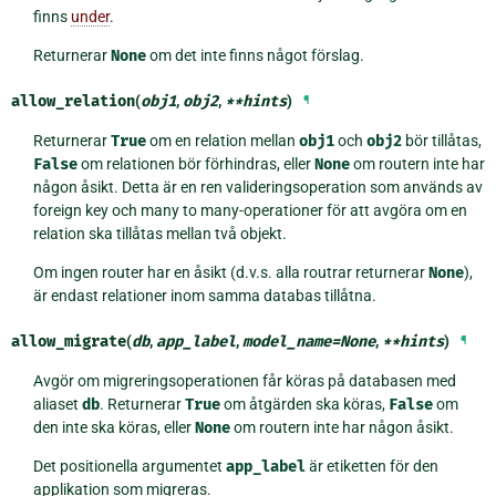
finns
under
.
Returnerar
None
om det inte finns något förslag.
allow_relation
(
obj1
,
obj2
,
**
hints
)
¶
Returnerar
True
om en relation mellan
obj1
och
obj2
bör tillåtas,
False
om relationen bör förhindras, eller
None
om routern inte har
någon åsikt. Detta är en ren valideringsoperation som används av
foreign key och many to many-operationer för att avgöra om en
relation ska tillåtas mellan två objekt.
Om ingen router har en åsikt (d.v.s. alla routrar returnerar
None
),
är endast relationer inom samma databas tillåtna.
allow_migrate
(
db
,
app_label
,
model_name
=
None
,
**
hints
)
¶
Avgör om migreringsoperationen får köras på databasen med
aliaset
db
. Returnerar
True
om åtgärden ska köras,
False
om
den inte ska köras, eller
None
om routern inte har någon åsikt.
Det positionella argumentet
app_label
är etiketten för den
applikation som migreras.