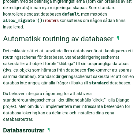
problem med de befintliga migreringsfilerna (som kan orsakas av att
de redigerats) innan nya migreringar skapas. Som standard
kontrolleras endast databasen
default
, men metoden
allow_migrate`()
i
routers
konsulteras om någon sådan finns
installerad.
Automatisk routning av databaser
¶
Det enklaste sättet att använda flera databaser är att konfigurera ett
routningsschema för databaser. Standarddirigeringsschemat
säkerställer att objekt förblir ”klibbiga” till sin ursprungliga databas
(dvs. ett objekt som hämtas från databasen
foo
kommer att sparas i
samma databas). Standarddirigeringsschemat säkerställer att om en
databas inte anges, går alla frågor tillbaka till
standard
-databasen.
Du behöver inte göra någonting för att aktivera
standardroutningsschemat - det tillhandahålls ”direkt” i alla Django-
projekt. Men om du vill implementera mer intressanta beteenden för
databasallokering kan du definiera och installera dina egna
databasroutrar.
Databasroutrar
¶