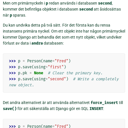
Men om primärnyckeln i
p
redan används i databasen
second
,
kommer det befintliga objektet i databasen
second
att åsidosättas
när
p
sparas.
Du kan undvika detta på två sätt. För det första kan du rensa
instansens primära nyckel. Om ett objekt inte har någon primärnyckel
kommer Django att behandla det som ett nytt objekt, vilket undviker
förlust av data i
andra
databasen:
>>> 
p
=
Person
(
name
=
"Fred"
)
>>> 
p
.
save
(
using
=
"first"
)
>>> 
p
.
pk
=
None
# Clear the primary key.
>>> 
p
.
save
(
using
=
"second"
)
# Write a completely 
new object.
Det andra alternativet är att använda alternativet
force_insert
till
save()
för att säkerställa att Django gör en SQL
INSERT
:
>>> 
p
=
Person
(
name
=
"Fred"
)