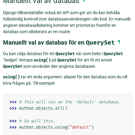
Manuellt val av databas
¶
Django tillhandahåller också ett API som gör att du kan behålla
fullständig kontroll över databasanvändningen i din kod. En manuellt
angiven databasallokering kommer att prioriteras framför en
databas som allokerats av en router.
Manuellt val av databas för en
QuerySet
¶
Du kan välja databas för ett
QuerySet
när som helst i
QuerySet
”kedjan” Anropa
using()
på
QuerySet
för att få ett annat
QuerySet
som använder den angivna databasen.
using()
tar ett enda argument: aliaset för den databas som du vill
köra frågan på. Till exempel:
>>> 
# This will run on the 'default' database.
>>> 
Author
.
objects
.
all
()
>>> 
# So will this.
>>> 
Author
.
objects
.
using
(
"default"
)