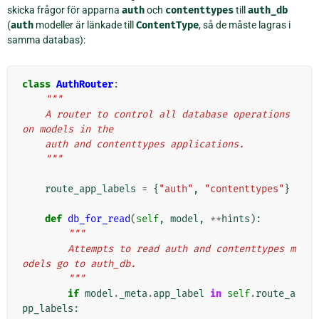
skicka frågor för apparna
auth
och
contenttypes
till
auth_db
(
auth
modeller är länkade till
ContentType
, så de måste lagras i
samma databas):
class
AuthRouter
:
"""
    A router to control all database operations 
on models in the
    auth and contenttypes applications.
    """
route_app_labels
=
{
"auth"
,
"contenttypes"
}
def
db_for_read
(
self
,
model
,
**
hints
):
"""
        Attempts to read auth and contenttypes m
odels go to auth_db.
        """
if
model
.
_meta
.
app_label
in
self
.
route_a
pp_labels
: