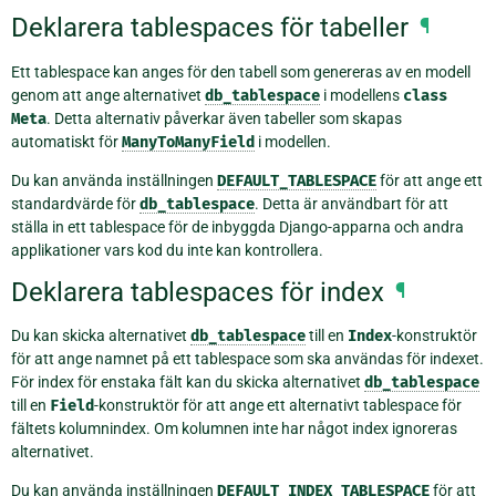
Deklarera tablespaces för tabeller
¶
Ett tablespace kan anges för den tabell som genereras av en modell
genom att ange alternativet
db_tablespace
i modellens
class
Meta
. Detta alternativ påverkar även tabeller som skapas
automatiskt för
ManyToManyField
i modellen.
Du kan använda inställningen
DEFAULT_TABLESPACE
för att ange ett
standardvärde för
db_tablespace
. Detta är användbart för att
ställa in ett tablespace för de inbyggda Django-apparna och andra
applikationer vars kod du inte kan kontrollera.
Deklarera tablespaces för index
¶
Du kan skicka alternativet
db_tablespace
till en
Index
-konstruktör
för att ange namnet på ett tablespace som ska användas för indexet.
För index för enstaka fält kan du skicka alternativet
db_tablespace
till en
Field
-konstruktör för att ange ett alternativt tablespace för
fältets kolumnindex. Om kolumnen inte har något index ignoreras
alternativet.
Du kan använda inställningen
DEFAULT_INDEX_TABLESPACE
för att