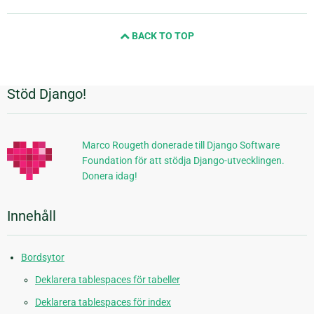
sida
och
BACK TO TOP
nästa
sida
Stöd Django!
Ytterligare
information
Marco Rougeth donerade till Django Software
Foundation för att stödja Django-utvecklingen.
Donera idag!
Innehåll
Bordsytor
Deklarera tablespaces för tabeller
Deklarera tablespaces för index