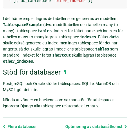
t"
],
db_tablespace
=
"other_indexes"
)]
I det här exemplet lagras de tabeller som genereras av modellen
TablespaceExample
(dvs. modelltabellen och tabellen many-to-
many) i tablespace
tables
. Indexet för fältet name och indexen för
tabellen many-to-many lagras i tablespace
indexes
. Fältet
data
skulle också generera ett index, men inget tablespace för det har
angetts, så det skulle lagras i modellens tablespace
tables
som
standard. Indexet för fältet
shortcut
skulle lagras i tablespace
other_indexes
.
Stöd för databaser
¶
PostgreSQL och Oracle stöder tablespaces. SQLite, MariaDB och
MySQL gör det inte.
När du använder en backend som saknar stöd för tablespaces
ignorerar Django alla tablespace-relaterade alternativ.
Föregående
Flera databaser
Optimering av databasåtkomst