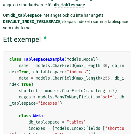
ange ett standardvärde för
db_tablespace
.
Om
db_tablespace
inte anges och du inte har angett
DEFAULT_INDEX_TABLESPACE
, skapas indexet i samma tablespace
som tabellerna.
Ett exempel
¶
class
TablespaceExample
(
models
.
Model
):
name
=
models
.
CharField
(
max_length
=
30
,
db_in
dex
=
True
,
db_tablespace
=
"indexes"
)
data
=
models
.
CharField
(
max_length
=
255
,
db_i
ndex
=
True
)
shortcut
=
models
.
CharField
(
max_length
=
7
)
edges
=
models
.
ManyToManyField
(
to
=
"self"
,
db
_tablespace
=
"indexes"
)
class
Meta
:
db_tablespace
=
"tables"
indexes
=
[
models
.
Index
(
fields
=
[
"shortcu