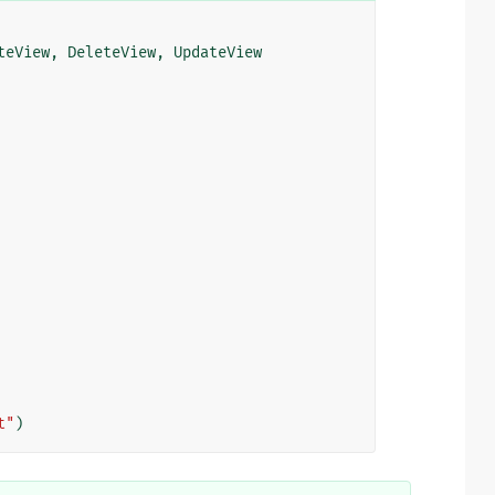
teView
,
DeleteView
,
UpdateView
t"
)