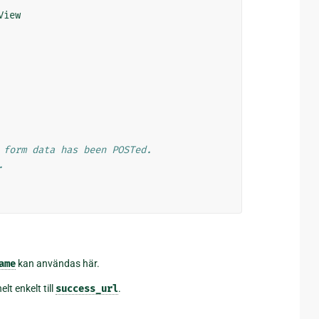
View
 form data has been POSTed.
.
ame
kan användas här.
lt enkelt till
success_url
.