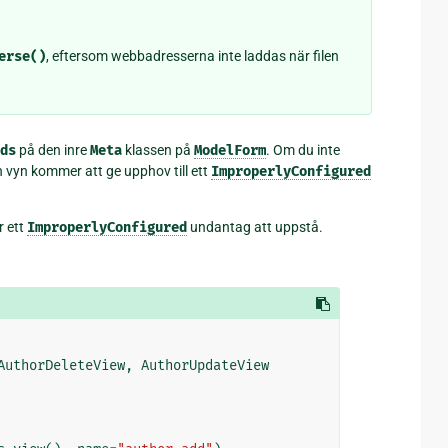
erse()
, eftersom webbadresserna inte laddas när filen
ds
på den inre
Meta
klassen på
ModelForm
. Om du inte
h vyn kommer att ge upphov till ett
ImproperlyConfigured
r ett
ImproperlyConfigured
undantag att uppstå.
AuthorDeleteView
,
AuthorUpdateView