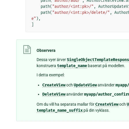
path
(
"author/add/"
,
AuthorCreateView
.
a
path
(
"author/<int:pk>/"
,
AuthorUpdateV
path
(
"author/<int:pk>/delete/"
,
Author
e"
),
]
Observera
Dessa vyer ärver
SingleObjectTemplateRespons
konstruera
template_name
baserat på modellen.
I detta exempel:
CreateView
och
UpdateView
använder
myapp
DeleteView
använder
myapp/author_confir
Om du vill ha separata mallar för
CreateView
och
U
template_name_suffix
på din vyklass.