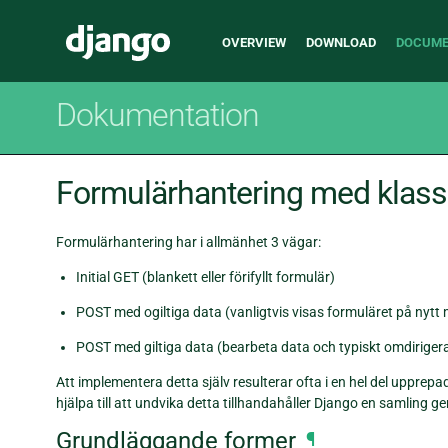
Main
Django
OVERVIEW
DOWNLOAD
DOCUME
navigation
Dokumentation
Formulärhantering med klass
Formulärhantering har i allmänhet 3 vägar:
Initial GET (blankett eller förifyllt formulär)
POST med ogiltiga data (vanligtvis visas formuläret på nytt 
POST med giltiga data (bearbeta data och typiskt omdiriger
Att implementera detta själv resulterar ofta i en hel del upprepa
hjälpa till att undvika detta tillhandahåller Django en samling 
Grundläggande former
¶