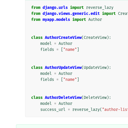
from
django.urls
import
reverse_lazy
from
django.views.generic.edit
import
Crea
from
myapp.models
import
Author
class
AuthorCreateView
(
CreateView
):
model
=
Author
fields
=
[
"name"
]
class
AuthorUpdateView
(
UpdateView
):
model
=
Author
fields
=
[
"name"
]
class
AuthorDeleteView
(
DeleteView
):
model
=
Author
success_url
=
reverse_lazy
(
"author-lis