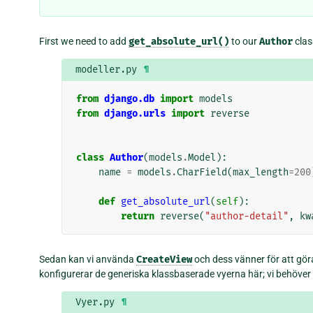
First we need to add
get_absolute_url()
to our
Author
clas
modeller.py
¶
from
django.db
import
models
from
django.urls
import
reverse
class
Author
(
models
.
Model
):
name
=
models
.
CharField
(
max_length
=
200
def
get_absolute_url
(
self
):
return
reverse
(
"author-detail"
,
kw
Sedan kan vi använda
CreateView
och dess vänner för att göra
konfigurerar de generiska klassbaserade vyerna här; vi behöver i
Vyer.py
¶