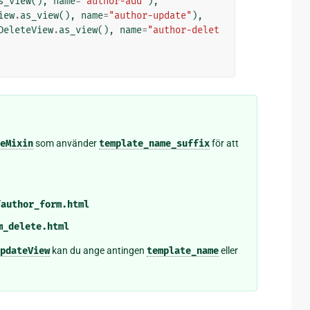
s_view
(),
name
=
"author-add"
),
iew
.
as_view
(),
name
=
"author-update"
),
DeleteView
.
as_view
(),
name
=
"author-delet
eMixin
som använder
template_name_suffix
för att
/author_form.html
m_delete.html
pdateView
kan du ange antingen
template_name
eller