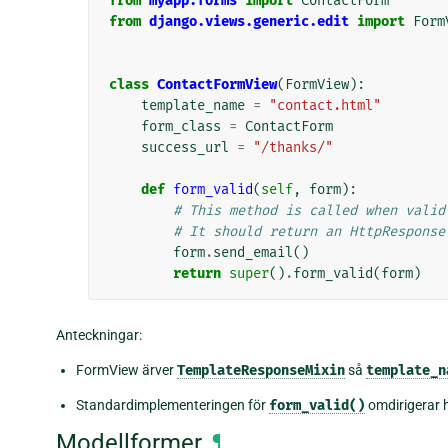
from
myapp.forms
import
ContactForm
from
django.views.generic.edit
import
Form
class
ContactFormView
(
FormView
):
template_name
=
"contact.html"
form_class
=
ContactForm
success_url
=
"/thanks/"
def
form_valid
(
self
,
form
):
# This method is called when valid
# It should return an HttpResponse
form
.
send_email
()
return
super
()
.
form_valid
(
form
)
Anteckningar:
FormView ärver
TemplateResponseMixin
så
template_n
Standardimplementeringen för
form_valid()
omdirigerar he
Modellformer
¶