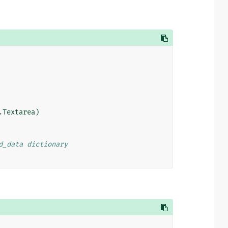
.
Textarea
)
d_data dictionary