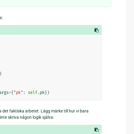
s:
)
args
=
{
"pk"
:
self
.
pk
})
 det faktiska arbetet. Lägg märke till hur vi bara
nte skriva någon logik själva: