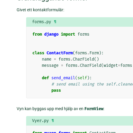
Givet ett kontaktformulär:
forms.py
¶
from
django
import
forms
class
ContactForm
(
forms
.
Form
):
name
=
forms
.
CharField
()
message
=
forms
.
CharField
(
widget
=
forms
def
send_email
(
self
):
# send email using the self.cleane
pass
Vyn kan byggas upp med hjälp av en
FormView
:
Vyer.py
¶