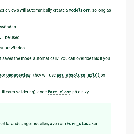
ric views will automatically create a
ModelForm
, so long as
användas.
ill be used.
att användas.
 saves the model automatically. You can override this if you
w
or
UpdateView
- they will use
get_absolute_url()
on
 till extra validering), ange
form_class
på din vy.
fortfarande ange modellen, även om
form_class
kan