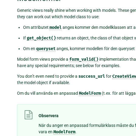
Generic views really shine when working with models. These gene
they can work out which model class to use:
Om attributet
model
anges kommer den modellklassen att 
If
get_object()
returns an object, the class of that object w
Om en
queryset
anges, kommer modellen för den queryset 
Model form views provide a
form_valid()
implementation that
have any special requirements; see below for examples.
You don’t even need to provide a
success_url
for
CreateVie
the model object if available.
Om du vill använda en anpassad
ModelForm
(t.ex. för att lägga
Observera
När du anger en anpassad formulärklass måste du 
vara en
ModelForm
.