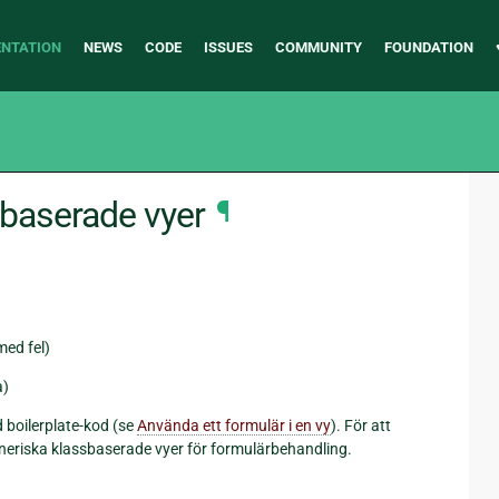
NTATION
NEWS
CODE
ISSUES
COMMUNITY
FOUNDATION
baserade vyer
¶
med fel)
a)
d boilerplate-kod (se
Använda ett formulär i en vy
). För att
generiska klassbaserade vyer för formulärbehandling.