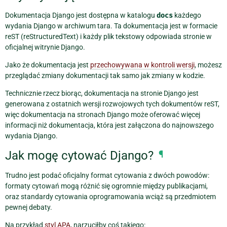
Dokumentacja Django jest dostępna w katalogu
docs
każdego
wydania Django w archiwum tara. Ta dokumentacja jest w formacie
reST (reStructuredText) i każdy plik tekstowy odpowiada stronie w
oficjalnej witrynie Django.
Jako że dokumentacja jest
przechowywana w kontroli wersji
, możesz
przeglądać zmiany dokumentacji tak samo jak zmiany w kodzie.
Technicznie rzecz biorąc, dokumentacja na stronie Django jest
generowana z ostatnich wersji rozwojowych tych dokumentów reST,
więc dokumentacja na stronach Django może oferować więcej
informacji niż dokumentacja, która jest załączona do najnowszego
wydania Django.
Jak mogę cytować Django?
¶
Trudno jest podać oficjalny format cytowania z dwóch powodów:
formaty cytowań mogą różnić się ogromnie między publikacjami,
oraz standardy cytowania oprogramowania wciąż są przedmiotem
pewnej debaty.
Na przykład
styl APA
, narzuciłby coś takiego: