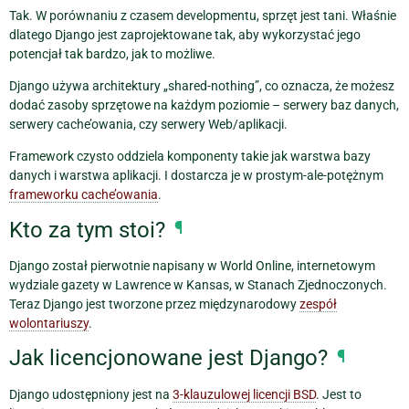
Tak. W porównaniu z czasem developmentu, sprzęt jest tani. Właśnie
dlatego Django jest zaprojektowane tak, aby wykorzystać jego
potencjał tak bardzo, jak to możliwe.
Django używa architektury „shared-nothing”, co oznacza, że możesz
dodać zasoby sprzętowe na każdym poziomie – serwery baz danych,
serwery cache’owania, czy serwery Web/aplikacji.
Framework czysto oddziela komponenty takie jak warstwa bazy
danych i warstwa aplikacji. I dostarcza je w prostym-ale-potężnym
frameworku cache’owania
.
Kto za tym stoi?
¶
Django został pierwotnie napisany w World Online, internetowym
wydziale gazety w Lawrence w Kansas, w Stanach Zjednoczonych.
Teraz Django jest tworzone przez międzynarodowy
zespół
wolontariuszy
.
Jak licencjonowane jest Django?
¶
Django udostępniony jest na
3-klauzulowej licencji BSD
. Jest to