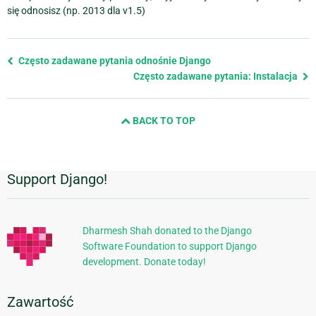
się odnosisz (np. 2013 dla v1.5)
Previous
Często zadawane pytania odnośnie Django
page
Często zadawane pytania: Instalacja
and
next
BACK TO TOP
page
Support Django!
Dodatkowe
informacje
Dharmesh Shah donated to the Django
Software Foundation to support Django
development. Donate today!
Zawartość