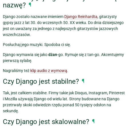
nazwę?
¶
Django zostało nazwane imieniem
Django Reinhardta
, gitarzysty
gypsy jazz z lat 30. do wczesnych 50. XX wieku. Do dnia dzisiejszego
jest on uważany za jednego z najlepszych gitarzystów jazzowych
wszechczasów.
Posłuchaj jego muzyki. Spodoba ci się.
Django wymawia się jako
dżan
-go. Rymuje się z tan-go. Akcentujemy
pierwszą sylabę.
Nagraliśmy też
klip audio z wymową
.
Czy Django jest stabilne?
¶
Tak, jest całkiem stabilne. Firmy takie jak Disqus, Instagram, Pinterest
i Mozilla używają Django od wielu lat. Strony budowane na Django
przetrwały skoki odwiedzin rzędu ponad 50 tysięcy odsłon na
sekundę.
Czy Django jest skalowalne?
¶