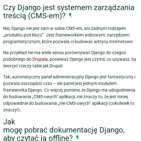
Czy Django jest systemem zarządzania
treścią (CMS-em)?
¶
Nie, Django nie jest sam w sobie CMS-em, ani żadnym rodzajem
„produktu pod klucz”. Jest frameworkiem webowym; narzędziem
programistycznym, które pozwala ci budować witryny internetowe.
Na przykład nie ma wiele sensu porównywać Django do czegoś
podobnego do
Drupala
, ponieważ Django jest czymś, co używasz, by
tworzyć
rzeczy takie jak Drupal.
Tak, automatyczny panel administracyjny Django jest fantastyczny i
pozwala oszczędzić czas – ale panel jest jednym modułem
frameworka Django. Co więcej, pomimo że Django ma udogodnienia
do budowania „CMS-owych” aplikacji, nie znaczy to, że jest mniej
odpowiednie do budowania „nie-CMS-owych” aplikacji (cokolwiek to
znaczy!).
Jak
mogę pobrać dokumentację Django,
aby czytać ją offline?
¶