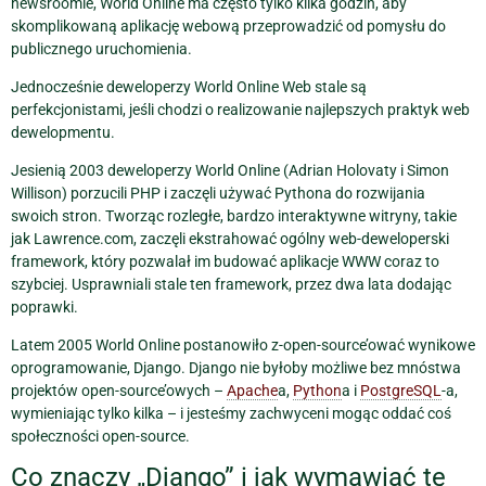
newsroomie, World Online ma często tylko kilka godzin, aby
skomplikowaną aplikację webową przeprowadzić od pomysłu do
publicznego uruchomienia.
Jednocześnie deweloperzy World Online Web stale są
perfekcjonistami, jeśli chodzi o realizowanie najlepszych praktyk web
dewelopmentu.
Jesienią 2003 deweloperzy World Online (Adrian Holovaty i Simon
Willison) porzucili PHP i zaczęli używać Pythona do rozwijania
swoich stron. Tworząc rozległe, bardzo interaktywne witryny, takie
jak Lawrence.com, zaczęli ekstrahować ogólny web-deweloperski
framework, który pozwalał im budować aplikacje WWW coraz to
szybciej. Usprawniali stale ten framework, przez dwa lata dodając
poprawki.
Latem 2005 World Online postanowiło z-open-source’ować wynikowe
oprogramowanie, Django. Django nie byłoby możliwe bez mnóstwa
projektów open-source’owych –
Apache
a,
Python
a i
PostgreSQL
-a,
wymieniając tylko kilka – i jesteśmy zachwyceni mogąc oddać coś
społeczności open-source.
Co znaczy „Django” i jak wymawiać tę