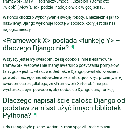
framework „MTV” – to znaczy „model”, „szablon” („template”) i
„widok” („view”). Taki podział nadaje o wiele więcej sensu.
W końcu chodzi o wykonywanie swojej roboty. I, niezależnie jak to
nazwiemy, Django wykonuje robotę w sposób, który jest dla nas
najlogiczniejszy.
<Framework X> posiada <funkcję Y> –
dlaczego Django nie?
¶
Wszyscy jesteśmy świadomi, że są dooko‭‭ła inne niesamowite
frameworki webowe i nie mamy awersji do pożyczania pomys‭łów
tam, gdzie jest to w‭łaściwe. Jednakże Django powsta‭ło w‭‭łaśnie z
powodu naszego niezadowolenia ze status quo, więc, prosimy, miej
świadomość, że „dlatego, że <Framework X>to robi” nie jest
wystarczającym powodem, aby dodać do Django daną funkcję.
Dlaczego napisaliście całość Django od
podstaw zamiast użyć innych bibliotek
Pythona?
¶
Gdy Django było pisane, Adrian i Simon spędzili trochę czasu