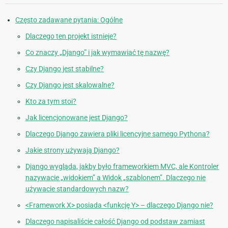
Często zadawane pytania: Ogólne
Dlaczego ten projekt istnieje?
Co znaczy „Django” i jak wymawiać tę nazwę?
Czy Django jest stabilne?
Czy Django jest skalowalne?
Kto za tym stoi?
Jak licencjonowane jest Django?
Dlaczego Django zawiera pliki licencyjne samego Pythona?
Jakie strony używają Django?
Django wygląda, jakby było frameworkiem MVC, ale Kontroler
nazywacie „widokiem” a Widok „szablonem”. Dlaczego nie
używacie standardowych nazw?
<Framework X> posiada <funkcję Y> – dlaczego Django nie?
Dlaczego napisaliście całość Django od podstaw zamiast