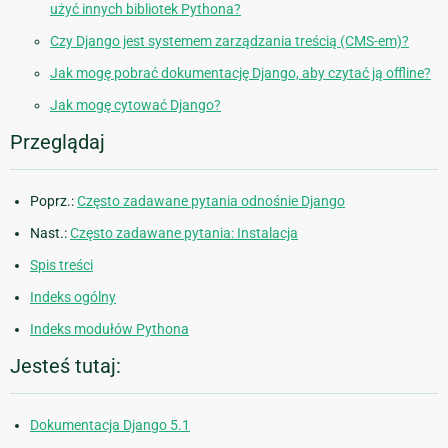
użyć innych bibliotek Pythona?
Czy Django jest systemem zarządzania treścią (CMS-em)?
Jak mogę pobrać dokumentację Django, aby czytać ją offline?
Jak mogę cytować Django?
Przeglądaj
Poprz.:
Często zadawane pytania odnośnie Django
Nast.:
Często zadawane pytania: Instalacja
Spis treści
Indeks ogólny
Indeks modułów Pythona
Jesteś tutaj:
Dokumentacja Django 5.1