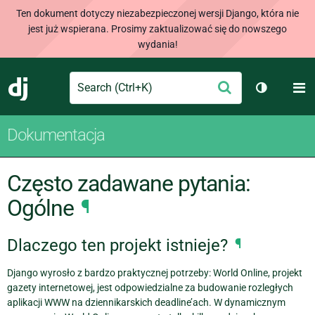
Ten dokument dotyczy niezabezpieczonej wersji Django, która nie
jest już wspierana. Prosimy zaktualizować się do nowszego
wydania!
Search
M
Wyślij
Django
Przełącz 
Dokumentacja
Często zadawane pytania:
Ogólne
¶
Dlaczego ten projekt istnieje?
¶
Django wyrosło z bardzo praktycznej potrzeby: World Online, projekt
gazety internetowej, jest odpowiedzialne za budowanie rozległych
aplikacji WWW na dziennikarskich deadline’ach. W dynamicznym