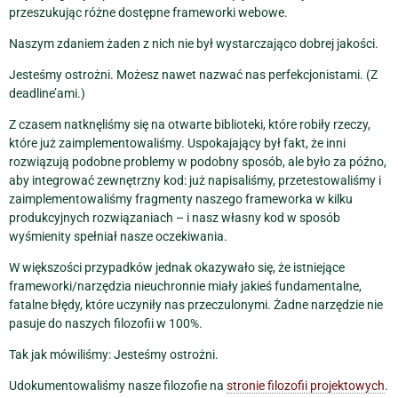
przeszukując różne dostępne frameworki webowe.
Naszym zdaniem żaden z nich nie był wystarczająco dobrej jakości.
Jesteśmy ostrożni. Możesz nawet nazwać nas perfekcjonistami. (Z
deadline’ami.)
Z czasem natknęliśmy się na otwarte biblioteki, które robiły rzeczy,
które już zaimplementowaliśmy. Uspokajający był fakt, że inni
rozwiązują podobne problemy w podobny sposób, ale było za późno,
aby integrować zewnętrzny kod: już napisaliśmy, przetestowaliśmy i
zaimplementowaliśmy fragmenty naszego frameworka w kilku
produkcyjnych rozwiązaniach – i nasz własny kod w sposób
wyśmienity spełniał nasze oczekiwania.
W większości przypadków jednak okazywało się, że istniejące
frameworki/narzędzia nieuchronnie miały jakieś fundamentalne,
fatalne błędy, które uczyniły nas przeczulonymi. Żadne narzędzie nie
pasuje do naszych filozofii w 100%.
Tak jak mówiliśmy: Jesteśmy ostrożni.
Udokumentowaliśmy nasze filozofie na
stronie filozofii projektowych
.