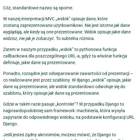
Cóż, standardowe nazwy są sporne.
W naszej interpretacji MVC „widok” opisuje dane, które
zostaną zaprezentowane użytkownikowi. Nie jest istotne
jak
dane
wyglądają
, ale
kiedy
są one prezentowane. Widok opisuje
jakie dane
widzisz
, nie
jak je zobaczyć.
To subtelna różnica.
Zatem w naszym przypadku „widok” to pythonowa funkcja
callbackowa dla poszczególnego URL-a, gdyż ta właśnie funkcja
definiuje, jakie dane są prezentowane.
Ponadto, rozsądne jest odseparowanie zawartości od prezentacji –
co realizowane jest przez szablony. W django „widok” opisuje, jakie
dane są prezentowane, ale widok standardowo odwołuje się do
szablonu, który opisuje
jak
dane są prezentowane.
Gdzie w takim razie pasuje „kontroler”? W przypadku Django to
najprawdopodobniej sam framework: machineria, która wysyła
zapytanie do odpowiedniego widoku, na podstawie konfiguracji URL
Django.
Jeśli jesteś żądny akronimów, możesz mówić, że Django to