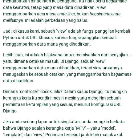
mendapatkan dihadirkan ke pengguna. Itu tidak perlu
bagaimana
data
kelihatan
, tetapi
yang mana
data dihadirkan. View
menggambarkan
data mana anda lihat
, bukan
bagaimana anda
melihatnya.
Ini adalah perbedaan yang halus.
Jadi, di kasus kami, sebuah "view" adalah fungsi panggilan kembali
Python untuk URL khusus, karena fungsi panggilan kembali
menggambarkan data mana yang dihadirkan.
Lebih jauh, ini adalah bijaksana untuk memisahkan dari penyajian --
yaitu dimana cetakan masuk. Di Django, sebuah 'view"
menggambarkan data mana dihadirkan, tetapi view umumnya
menugaskan ke sebuah cetakan, yang menggambarkan
bagaimana
data dihadirkan.
Dimana "controller" cocok, lalu? Dalam kasus Django, itu mungkin
kerangka kerja itu sendiri; mesin-mesin yang mengirim sebuah
permintaan ke tampilan yang sesuai, menurut konfigurasi URL
Django.
Jika anda sedang lapar untuk singkatan, anda mungkin berkata
bahwa Django adalah kerangka kerja "MTV" -- yaitu "model",
"template", dan "view." Perincian tersebut jauh lebih masuk akal.