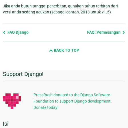
Jika anda butuh tanggal penerbitan, gunakan tahun terbitan dari
versi anda sedang acukan (sebagai contoh, 2013 untuk v1.5)
Previous
FAQ Django
FAQ: Pemasangan
page
and
BACK TO TOP
next
page
Support Django!
Informasi
Tambahan
PressRush donated to the Django Software
Foundation to support Django development.
Donate today!
Isi