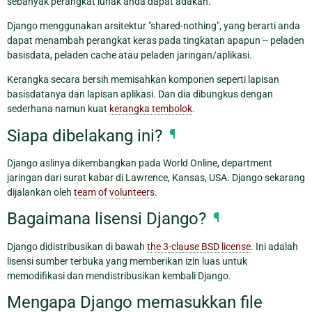
sebanyak perangkat lunak anda dapat adakan.
Django menggunakan arsitektur "shared-nothing", yang berarti anda
dapat menambah perangkat keras pada tingkatan apapun -- peladen
basisdata, peladen cache atau peladen jaringan/aplikasi.
Kerangka secara bersih memisahkan komponen seperti lapisan
basisdatanya dan lapisan aplikasi. Dan dia dibungkus dengan
sederhana namun kuat
kerangka tembolok
.
Siapa dibelakang ini?
¶
Django aslinya dikembangkan pada World Online, department
jaringan dari surat kabar di Lawrence, Kansas, USA. Django sekarang
dijalankan oleh
team of volunteers
.
Bagaimana lisensi Django?
¶
Django didistribusikan di bawah
the 3-clause BSD license
. Ini adalah
lisensi sumber terbuka yang memberikan izin luas untuk
memodifikasi dan mendistribusikan kembali Django.
Mengapa Django memasukkan file