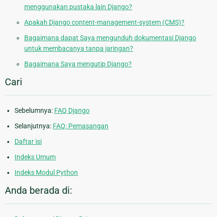
menggunakan pustaka lain Django?
Apakah Django content-management-system (CMS)?
Bagaimana dapat Saya mengunduh dokumentasi Django
untuk membacanya tanpa jaringan?
Bagaimana Saya mengutip Django?
Cari
Sebelumnya:
FAQ Django
Selanjutnya:
FAQ: Pemasangan
Daftar isi
Indeks Umum
Indeks Modul Python
Anda berada di: