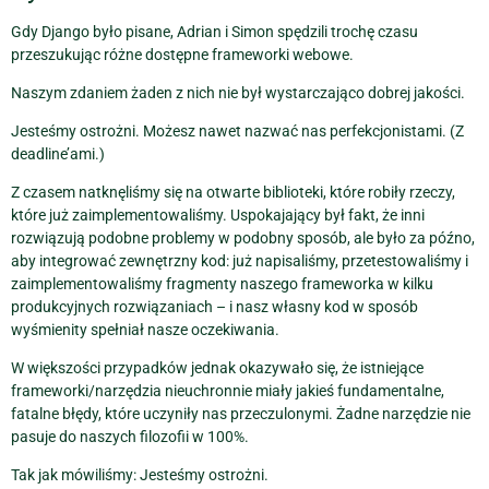
Gdy Django było pisane, Adrian i Simon spędzili trochę czasu
przeszukując różne dostępne frameworki webowe.
Naszym zdaniem żaden z nich nie był wystarczająco dobrej jakości.
Jesteśmy ostrożni. Możesz nawet nazwać nas perfekcjonistami. (Z
deadline’ami.)
Z czasem natknęliśmy się na otwarte biblioteki, które robiły rzeczy,
które już zaimplementowaliśmy. Uspokajający był fakt, że inni
rozwiązują podobne problemy w podobny sposób, ale było za późno,
aby integrować zewnętrzny kod: już napisaliśmy, przetestowaliśmy i
zaimplementowaliśmy fragmenty naszego frameworka w kilku
produkcyjnych rozwiązaniach – i nasz własny kod w sposób
wyśmienity spełniał nasze oczekiwania.
W większości przypadków jednak okazywało się, że istniejące
frameworki/narzędzia nieuchronnie miały jakieś fundamentalne,
fatalne błędy, które uczyniły nas przeczulonymi. Żadne narzędzie nie
pasuje do naszych filozofii w 100%.
Tak jak mówiliśmy: Jesteśmy ostrożni.