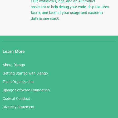
CDP, workflows, logs, and an AI product
assistant to help debug your code, ship features
faster, and keep all your usage and customer
data in one stack.
Django
Links
Learn More
About Django
Getting Started with Django
Team Organization
Django Software Foundation
Code of Conduct
Diversity Statement