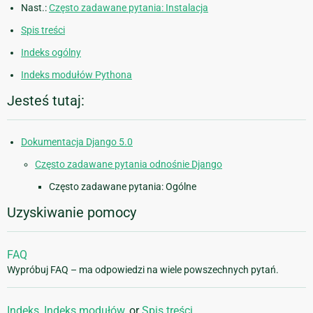
Nast.:
Często zadawane pytania: Instalacja
Spis treści
Indeks ogólny
Indeks modułów Pythona
Jesteś tutaj:
Dokumentacja Django 5.0
Często zadawane pytania odnośnie Django
Często zadawane pytania: Ogólne
Uzyskiwanie pomocy
FAQ
Wypróbuj FAQ – ma odpowiedzi na wiele powszechnych pytań.
Indeks
,
Indeks modułów
, or
Spis treści