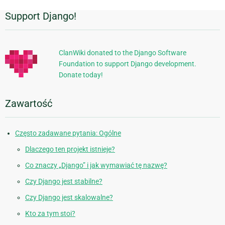
Support Django!
Dodatkowe
informacje
ClanWiki donated to the Django Software
Foundation to support Django development.
Donate today!
Zawartość
Często zadawane pytania: Ogólne
Dlaczego ten projekt istnieje?
Co znaczy „Django” i jak wymawiać tę nazwę?
Czy Django jest stabilne?
Czy Django jest skalowalne?
Kto za tym stoi?