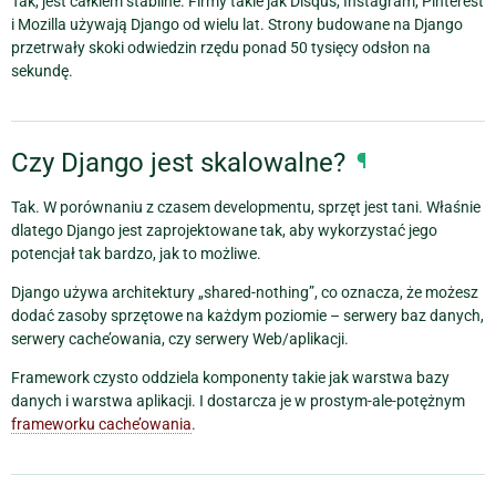
Tak, jest całkiem stabilne. Firmy takie jak Disqus, Instagram, Pinterest
i Mozilla używają Django od wielu lat. Strony budowane na Django
przetrwały skoki odwiedzin rzędu ponad 50 tysięcy odsłon na
sekundę.
Czy Django jest skalowalne?
¶
Tak. W porównaniu z czasem developmentu, sprzęt jest tani. Właśnie
dlatego Django jest zaprojektowane tak, aby wykorzystać jego
potencjał tak bardzo, jak to możliwe.
Django używa architektury „shared-nothing”, co oznacza, że możesz
dodać zasoby sprzętowe na każdym poziomie – serwery baz danych,
serwery cache’owania, czy serwery Web/aplikacji.
Framework czysto oddziela komponenty takie jak warstwa bazy
danych i warstwa aplikacji. I dostarcza je w prostym-ale-potężnym
frameworku cache’owania
.