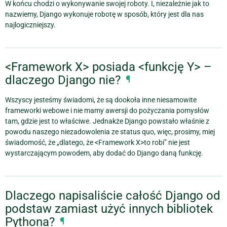
W końcu chodzi o wykonywanie swojej roboty. I, niezależnie jak to
nazwiemy, Django wykonuje robotę w sposób, który jest dla nas
najlogiczniejszy.
<Framework X> posiada <funkcję Y> –
dlaczego Django nie?
¶
Wszyscy jesteśmy świadomi, że są dooko‭‭ła inne niesamowite
frameworki webowe i nie mamy awersji do pożyczania pomys‭łów
tam, gdzie jest to w‭łaściwe. Jednakże Django powsta‭ło w‭‭łaśnie z
powodu naszego niezadowolenia ze status quo, więc, prosimy, miej
świadomość, że „dlatego, że <Framework X>to robi” nie jest
wystarczającym powodem, aby dodać do Django daną funkcję.
Dlaczego napisaliście całość Django od
podstaw zamiast użyć innych bibliotek
Pythona?
¶