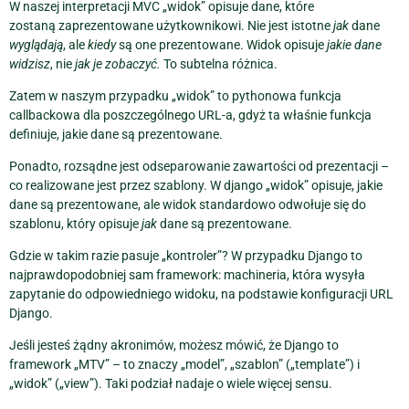
W naszej interpretacji MVC „widok” opisuje dane, które
zostaną zaprezentowane użytkownikowi. Nie jest istotne
jak
dane
wyglądają
, ale
kiedy
są one prezentowane. Widok opisuje
jakie dane
widzisz
, nie
jak je zobaczyć.
To subtelna różnica.
Zatem w naszym przypadku „widok” to pythonowa funkcja
callbackowa dla poszczególnego URL-a, gdyż ta właśnie funkcja
definiuje, jakie dane są prezentowane.
Ponadto, rozsądne jest odseparowanie zawartości od prezentacji –
co realizowane jest przez szablony. W django „widok” opisuje, jakie
dane są prezentowane, ale widok standardowo odwołuje się do
szablonu, który opisuje
jak
dane są prezentowane.
Gdzie w takim razie pasuje „kontroler”? W przypadku Django to
najprawdopodobniej sam framework: machineria, która wysyła
zapytanie do odpowiedniego widoku, na podstawie konfiguracji URL
Django.
Jeśli jesteś żądny akronimów, możesz mówić, że Django to
framework „MTV” – to znaczy „model”, „szablon” („template”) i
„widok” („view”). Taki podział nadaje o wiele więcej sensu.