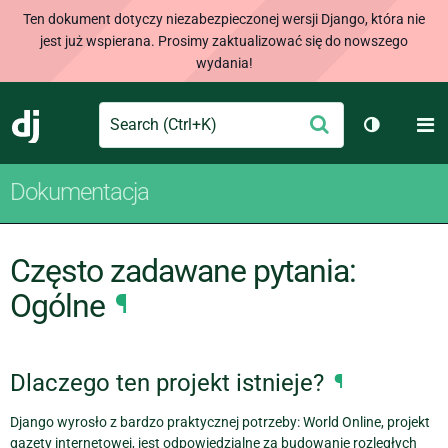
Ten dokument dotyczy niezabezpieczonej wersji Django, która nie
jest już wspierana. Prosimy zaktualizować się do nowszego
wydania!
Search
M
Wyślij
Django
Przełącz 
Dokumentacja
Często zadawane pytania:
Ogólne
¶
Dlaczego ten projekt istnieje?
¶
Django wyrosło z bardzo praktycznej potrzeby: World Online, projekt
gazety internetowej, jest odpowiedzialne za budowanie rozległych