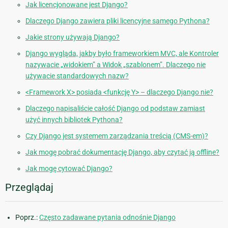
Jak licencjonowane jest Django?
Dlaczego Django zawiera pliki licencyjne samego Pythona?
Jakie strony używają Django?
Django wygląda, jakby było frameworkiem MVC, ale Kontroler
nazywacie „widokiem” a Widok „szablonem”. Dlaczego nie
używacie standardowych nazw?
<Framework X> posiada <funkcję Y> – dlaczego Django nie?
Dlaczego napisaliście całość Django od podstaw zamiast
użyć innych bibliotek Pythona?
Czy Django jest systemem zarządzania treścią (CMS-em)?
Jak mogę pobrać dokumentację Django, aby czytać ją offline?
Jak mogę cytować Django?
Przeglądaj
Poprz.:
Często zadawane pytania odnośnie Django