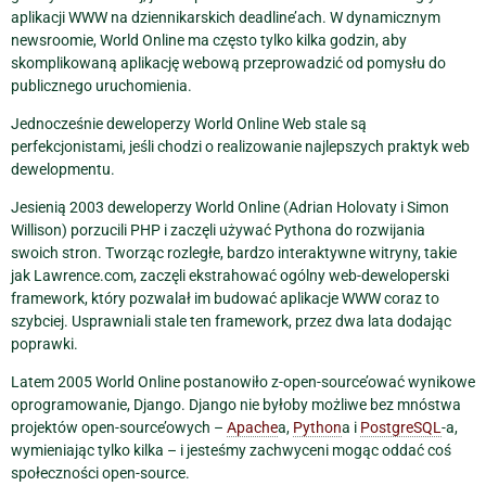
aplikacji WWW na dziennikarskich deadline’ach. W dynamicznym
newsroomie, World Online ma często tylko kilka godzin, aby
skomplikowaną aplikację webową przeprowadzić od pomysłu do
publicznego uruchomienia.
Jednocześnie deweloperzy World Online Web stale są
perfekcjonistami, jeśli chodzi o realizowanie najlepszych praktyk web
dewelopmentu.
Jesienią 2003 deweloperzy World Online (Adrian Holovaty i Simon
Willison) porzucili PHP i zaczęli używać Pythona do rozwijania
swoich stron. Tworząc rozległe, bardzo interaktywne witryny, takie
jak Lawrence.com, zaczęli ekstrahować ogólny web-deweloperski
framework, który pozwalał im budować aplikacje WWW coraz to
szybciej. Usprawniali stale ten framework, przez dwa lata dodając
poprawki.
Latem 2005 World Online postanowiło z-open-source’ować wynikowe
oprogramowanie, Django. Django nie byłoby możliwe bez mnóstwa
projektów open-source’owych –
Apache
a,
Python
a i
PostgreSQL
-a,
wymieniając tylko kilka – i jesteśmy zachwyceni mogąc oddać coś
społeczności open-source.