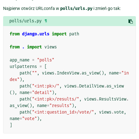
Najpierw otwórz URLconfa w
polls/urls.py
i zmień go tak:
polls/urls.py
¶
from
django.urls
import
path
from
.
import
views
app_name
=
"polls"
urlpatterns
=
[
path
(
""
,
views
.
IndexView
.
as_view
(),
name
=
"in
dex"
),
path
(
"<int:pk>/"
,
views
.
DetailView
.
as_view
(),
name
=
"detail"
),
path
(
"<int:pk>/results/"
,
views
.
ResultsView
.
as_view
(),
name
=
"results"
),
path
(
"<int:question_id>/vote/"
,
views
.
vote
,
name
=
"vote"
),
]