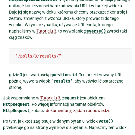
uniknąć konieczności hardkodowania URL-i w funkcji widoku.
Daje jej się nazwę widoku, któremu chcemy przekazać kontrolę i
zestaw zmiennych z wzorca URL-a, który prowadzi do tego
widoku. W tym przypadku, używając URLconfa, którego
napisaliśmy w
Tutorialu 3
, to wywołanie
reverse()
zwróci taki
ciąg znaków:
"/polls/3/results/"
gdzie
3
jest wartością
question.id
. Ten przekierowany URL
później wywoła widok
'results'
, aby wyświetlić ostateczną
stronę.
Jak wspomniano w
Tutorialu 3
,
request
jest obiektem
HttpRequest
. Po więcej informacji na temat obiektów
HttpRequest
, zobacz
dokumentację żądań i odpowiedzi
.
Po tym, jak ktoś zagłosuje w danym pytaniu, widok
vote()
przekieruje go na stronę wyników dla pytania. Napiszmy ten widok: