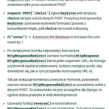
zmieniane tylko przez wywołanie POST.
request.POST['choice']
zgłosi
KeyError
jeśli atrybutu
choice
nie było wśród danych POST. Powyższy kod sprawdza
KeyError
i ponownie wyświetla formularz pytania z
komunikatem błędu, jeśli
choice
nie został wskazany.
F("votes")
+
1
instructs the database
to increase the vote
count by 1.
Po zwiększeniu licznika odpowiedzi, kod zwraca
HttpResponseRedirect
zamiast normalnej
HttpResponse
.
HttpResponseRedirect
bierze jeden argument: URL, do którego
użytkownik będzie przekierowany (zobacz następny punkt, aby
dowiedzieć się, jak w tym przypadku kontruujemy URL-e).
Tak jak wskazuje komentarz powyżej w Pythonie, powinieneś
zawsze zwracać
HttpResponseRedirect
po poradzeniu sobie z
danymi POST. Ta wskazówka nie jest szczególna dla Django; to
ogólnie dobra praktyka w web-dewelopmencie.
Używamy funkcji
reverse()
w konstruktorze
HttpResponseRedirect
w tym przykładzie. Ta funkcja pomaga