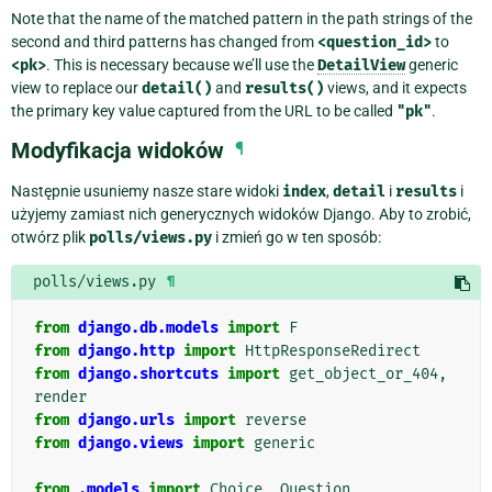
Note that the name of the matched pattern in the path strings of the
second and third patterns has changed from
<question_id>
to
<pk>
. This is necessary because we’ll use the
DetailView
generic
view to replace our
detail()
and
results()
views, and it expects
the primary key value captured from the URL to be called
"pk"
.
Modyfikacja widoków
¶
Następnie usuniemy nasze stare widoki
index
,
detail
i
results
i
użyjemy zamiast nich generycznych widoków Django. Aby to zrobić,
otwórz plik
polls/views.py
i zmień go w ten sposób:
polls/views.py
¶
from
django.db.models
import
F
from
django.http
import
HttpResponseRedirect
from
django.shortcuts
import
get_object_or_404
,
render
from
django.urls
import
reverse
from
django.views
import
generic
from
.models
import
Choice
,
Question