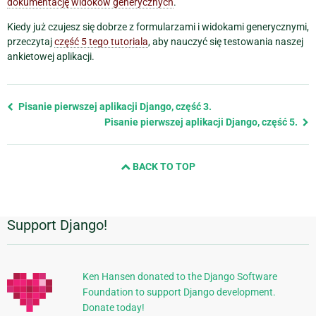
dokumentację widoków generycznych
.
Kiedy już czujesz się dobrze z formularzami i widokami generycznymi,
przeczytaj
część 5 tego tutoriala
, aby nauczyć się testowania naszej
ankietowej aplikacji.
Previous
Pisanie pierwszej aplikacji Django, część 3.
page
Pisanie pierwszej aplikacji Django, część 5.
and
next
BACK TO TOP
page
Support Django!
Dodatkowe
informacje
Ken Hansen donated to the Django Software
Foundation to support Django development.
Donate today!