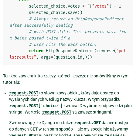
selected_choice
.
votes
=
F
(
"votes"
)
+
1
selected_choice
.
save
()
# Always return an HttpResponseRedirect 
after successfully dealing
# with POST data. This prevents data fro
m being posted twice if a
# user hits the Back button.
return
HttpResponseRedirect
(
reverse
(
"pol
ls:results"
,
args
=
(
question
.
id
,)))
Ten kod zawiera kilka rzeczy, których jeszcze nie omówiliśmy w tym
tutorialu:
request.POST
to słownikowy obiekt, który daje dostęp do
wysłanych danych według nazwy klucza. W tym przypadku
request.POST['choice']
zwraca ID wybranej odpowiedzi jako
stringa. Wartości
request.POST
są zawsze stringami.
Zwróć uwagę, że Django ma także
request.GET
dające dostęp
do danych GET w ten sam sposób – ale my specjalnie używamy
request.POST
w naszym kodzie, aby upewnić się, że dane są