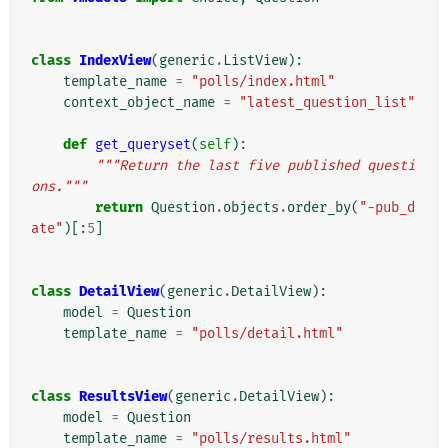
class
IndexView
(
generic
.
ListView
):
template_name
=
"polls/index.html"
context_object_name
=
"latest_question_list"
def
get_queryset
(
self
):
"""Return the last five published questi
ons."""
return
Question
.
objects
.
order_by
(
"-pub_d
ate"
)[:
5
]
class
DetailView
(
generic
.
DetailView
):
model
=
Question
template_name
=
"polls/detail.html"
class
ResultsView
(
generic
.
DetailView
):
model
=
Question
template_name
=
"polls/results.html"