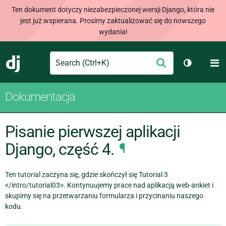
Ten dokument dotyczy niezabezpieczonej wersji Django, która nie
jest już wspierana. Prosimy zaktualizować się do nowszego
wydania!
Search
M
Wyślij
Django
Przełącz 
Dokumentacja
Pisanie pierwszej aplikacji
Django, część 4.
¶
Ten tutorial zaczyna się, gdzie skończył się Tutorial 3
</intro/tutorial03>. Kontynuujemy prace nad aplikacją web-ankiet i
skupimy się na przetwarzaniu formularza i przycinaniu naszego
kodu.