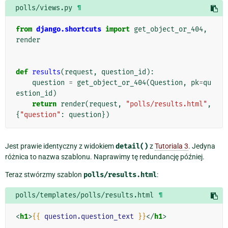
polls/views.py
¶
from
django.shortcuts
import
get_object_or_404
,
render
def
results
(
request
,
question_id
):
question
=
get_object_or_404
(
Question
,
pk
=
qu
estion_id
)
return
render
(
request
,
"polls/results.html"
,
{
"question"
:
question
})
Jest prawie identyczny z widokiem
detail()
z
Tutoriala 3
. Jedyna
różnica to nazwa szablonu. Naprawimy tę redundancję później.
Teraz stwórzmy szablon
polls/results.html
:
polls/templates/polls/results.html
¶
<
h1
>
{{
question.question_text
}}
</
h1
>