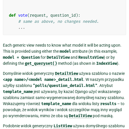
def
vote
(
request
,
question_id
):
# same as above, no changes needed.
...
Each generic view needs to know what model it will be acting upon.
This is provided using either the
model
attribute (in this example,
model
=
Question
for
DetailView
and
ResultsView
) or by
defining the
get_queryset()
method (as shown in
IndexView
).
Domyślnie widok generyczny
DetailView
używa szablonu o nazwie
<app
name>/<model
name>_detail.html
. W naszym przypadku
użyłby szablonu
"polls/question_detail.html"
. Atrybut
template_name
jest używany, by kazać Django użyć wskazanego
szablonu zamiast samo-wygenerowanej domyślnej nazwy szablonu.
Wskazujemy również
template_name
dla widoku listy
results
– to
powoduje, że widok wyników i widok szczegółów mają inny wygląd
po wyrenderowaniu, mimo że oba są
DetailView
pod maską.
Podobnie widok generyczny
ListView
używa domyślnego szablonu