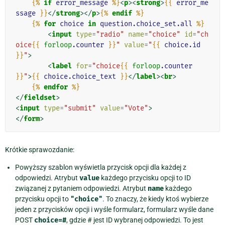
{%
if
error_message
%}
<
p
><
strong
>
{{
error_me
ssage
}}
</
strong
></
p
>
{%
endif
%}
{%
for
choice
in
question.choice_set.all
%}
<
input
type
=
"radio"
name
=
"choice"
id
=
"ch
oice
{{
forloop
.counter
}}
"
value
=
"
{{
choice.id
}}
"
>
<
label
for
=
"choice
{{
forloop
.counter
}}
"
>
{{
choice.choice_text
}}
</
label
><
br
>
{%
endfor
%}
</
fieldset
>
<
input
type
=
"submit"
value
=
"Vote"
>
</
form
>
Krótkie sprawozdanie:
Powyższy szablon wyświetla przycisk opcji dla każdej z
odpowiedzi. Atrybut
value
każdego przycisku opcji to ID
związanej z pytaniem odpowiedzi. Atrybut
name
każdego
przycisku opcji to
"choice"
. To znaczy, że kiedy ktoś wybierze
jeden z przycisków opcji i wyśle formularz, formularz wyśle dane
POST
choice=#
, gdzie # jest ID wybranej odpowiedzi. To jest