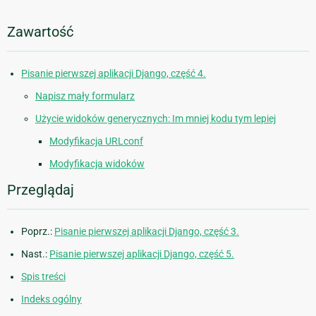
Zawartość
Pisanie pierwszej aplikacji Django, część 4.
Napisz mały formularz
Użycie widoków generycznych: Im mniej kodu tym lepiej
Modyfikacja URLconf
Modyfikacja widoków
Przeglądaj
Poprz.:
Pisanie pierwszej aplikacji Django, część 3.
Nast.:
Pisanie pierwszej aplikacji Django, część 5.
Spis treści
Indeks ogólny