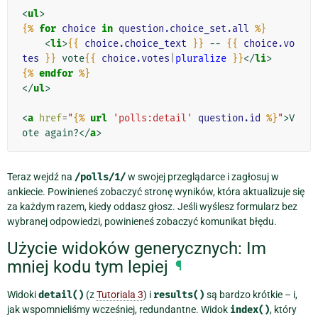
<
ul
>
{%
for
choice
in
question.choice_set.all
%}
<
li
>
{{
choice.choice_text
}}
 -- 
{{
choice.vo
tes
}}
 vote
{{
choice.votes
|
pluralize
}}
</
li
>
{%
endfor
%}
</
ul
>
<
a
href
=
"
{%
url
'polls:detail'
question.id
%}
"
>
V
ote again?
</
a
>
Teraz wejdź na
/polls/1/
w swojej przeglądarce i zagłosuj w
ankiecie. Powinieneś zobaczyć stronę wyników, która aktualizuje się
za każdym razem, kiedy oddasz głosz. Jeśli wyślesz formularz bez
wybranej odpowiedzi, powinieneś zobaczyć komunikat błędu.
Użycie widoków generycznych: Im
mniej kodu tym lepiej
¶
Widoki
detail()
(z
Tutoriala 3
) i
results()
są bardzo krótkie – i,
jak wspomnieliśmy wcześniej, redundantne. Widok
index()
, który