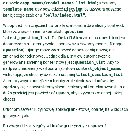
o nazwie
<app
name>/<model
name>_list.html
; używamy
template_name
, aby powiedzieć
ListView
, by używała naszego
istniejącego szablonu
"polls/index.html"
.
W poprzednich częściach tutoriala szablonom dawaliśmy kontekst,
który zawierał zmienne kontekstu
question
i
latest_question_list
. Dla
DetailView
zmienna
question
jest
dostarczona automatycznie – ponieważ używamy modelu Django
(
Question
), Django może wyznaczyć odpowiednią nazwę dla
zmiennej kontekstowej. Jednak dla ListView automatycznie
generowaną zmienną kontekstową jest
question_list
. Aby to
nadpisać nadajemy wartość atrybutowi
context_object_name
,
wskazując, że chcemy użyć zamiast niej
latest_question_list
.
Alternatywnym podejściem byłoby zmienienie szablonów, aby
zgadzały się z nowymi domyślnymi zmiennymi kontekstowymi – ale
dużo prościej jest powiedzieć Django, aby używało zmiennej, jakiej
chcesz.
Uruchom serwer i użyj nowej aplikacji ankietowej opartej na widokach
generycznych.
Po wszystkie szczegóły widoków generycznych, sprawdź