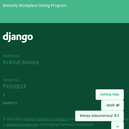
Benevity Workplace Giving Program
Django
Hosting by
In-kind donors
Design by
Getting Help
&
Język:
pl
Wersja dokumentacji:
5.1
© 2005-2026
Django Software Foundation
and individual contributors. Django is
a
registered trademark
of the Django Software Foundation.