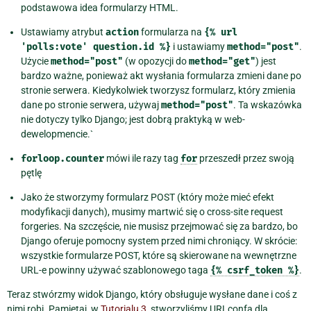
podstawowa idea formularzy HTML.
Ustawiamy atrybut
action
formularza na
{%
url
'polls:vote'
question.id
%}
i ustawiamy
method="post"
.
Użycie
method="post"
(w opozycji do
method="get"
) jest
bardzo ważne, ponieważ akt wysłania formularza zmieni dane po
stronie serwera. Kiedykolwiek tworzysz formularz, który zmienia
dane po stronie serwera, używaj
method="post"
. Ta wskazówka
nie dotyczy tylko Django; jest dobrą praktyką w web-
dewelopmencie.`
forloop.counter
mówi ile razy tag
for
przeszedł przez swoją
pętlę
Jako że stworzymy formularz POST (który może mieć efekt
modyfikacji danych), musimy martwić się o cross-site request
forgeries. Na szczęście, nie musisz przejmować się za bardzo, bo
Django oferuje pomocny system przed nimi chroniący. W skrócie:
wszystkie formularze POST, które są skierowane na wewnętrzne
URL-e powinny używać szablonowego taga
{%
csrf_token
%}
.
Teraz stwórzmy widok Django, który obsługuje wysłane dane i coś z
nimi robi. Pamiętaj, w
Tutorialu 3
, stworzyliśmy URLconfa dla