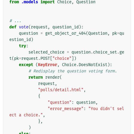
from
.models
import
Choice
,
Question
# ...
def
vote
(
request
,
question_id
):
question
=
get_object_or_404
(
Question
,
pk
=
qu
estion_id
)
try
:
selected_choice
=
question
.
choice_set
.
ge
t
(
pk
=
request
.
POST
[
"choice"
])
except
(
KeyError
,
Choice
.
DoesNotExist
):
# Redisplay the question voting form.
return
render
(
request
,
"polls/detail.html"
,
{
"question"
:
question
,
"error_message"
:
"You didn't sel
ect a choice."
,
},
)
else
: