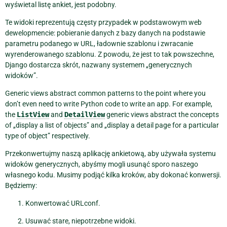
wyświetal listę ankiet, jest podobny.
Te widoki reprezentują częsty przypadek w podstawowym web
dewelopmencie: pobieranie danych z bazy danych na podstawie
parametru podanego w URL, ładownie szablonu i zwracanie
wyrenderowanego szablonu. Z powodu, że jest to tak powszechne,
Django dostarcza skrót, nazwany systemem „generycznych
widoków”.
Generic views abstract common patterns to the point where you
don’t even need to write Python code to write an app. For example,
the
ListView
and
DetailView
generic views abstract the concepts
of „display a list of objects” and „display a detail page for a particular
type of object” respectively.
Przekonwertujmy naszą aplikację ankietową, aby używała systemu
widoków generycznych, abyśmy mogli usunąć sporo naszego
własnego kodu. Musimy podjąć kilka kroków, aby dokonać konwersji.
Będziemy:
Konwertować URLconf.
Usuwać stare, niepotrzebne widoki.