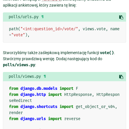
aplikacji ankietowej, który zawiera tę linię:
polls/urls.py
¶
path
(
"<int:question_id>/vote/"
,
views
.
vote
,
name
=
"vote"
),
Stworzyliśmy także zaślepkową implementację funkcji
vote()
.
Stwórzmy prawdziwą wersję. Dodaj następujący kod do
polls/views.py
:
polls/views.py
¶
from
django.db.models
import
F
from
django.http
import
HttpResponse
,
HttpRespon
seRedirect
from
django.shortcuts
import
get_object_or_404
,
render
from
django.urls
import
reverse