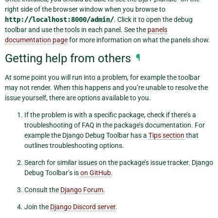
right side of the browser window when you browse to
http://localhost:8000/admin/
. Click it to open the debug
toolbar and use the tools in each panel. See the
panels
documentation page
for more information on what the panels show.
Getting help from others
¶
At some point you will run into a problem, for example the toolbar
may not render. When this happens and you’re unable to resolve the
issue yourself, there are options available to you.
If the problem is with a specific package, check if there’s a
troubleshooting of FAQ in the package’s documentation. For
example the Django Debug Toolbar has a
Tips section
that
outlines troubleshooting options.
Search for similar issues on the package’s issue tracker. Django
Debug Toolbar’s is
on GitHub
.
Consult the
Django Forum
.
Join the
Django Discord server
.