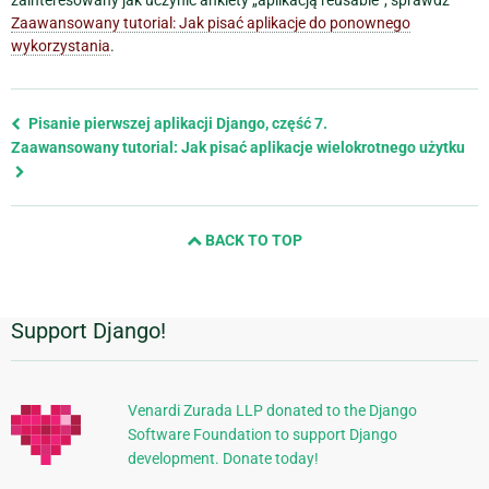
Zaawansowany tutorial: Jak pisać aplikacje do ponownego
wykorzystania
.
Previous
Pisanie pierwszej aplikacji Django, część 7.
page
Zaawansowany tutorial: Jak pisać aplikacje wielokrotnego użytku
and
next
page
BACK TO TOP
Support Django!
Dodatkowe
informacje
Venardi Zurada LLP donated to the Django
Software Foundation to support Django
development. Donate today!