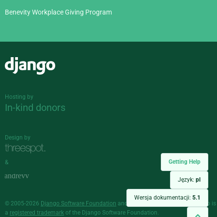
Benevity Workplace Giving Program
Django
Hosting by
In-kind donors
Design by
Getting Help
&
Język:
pl
Wersja dokumentacji:
5.1
© 2005-2026
Django Software Foundation
and individual contributors. Django is
a
registered trademark
of the Django Software Foundation.