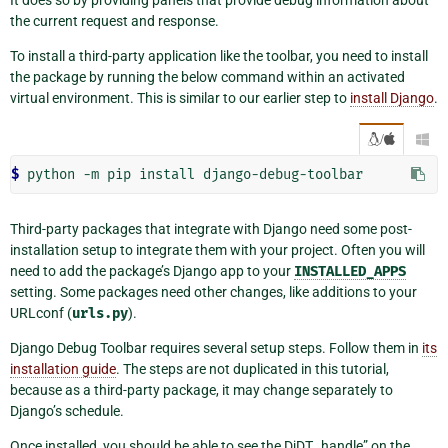
the current request and response.
To install a third-party application like the toolbar, you need to install
the package by running the below command within an activated
virtual environment. This is similar to our earlier step to
install Django
.
/

$ 
python
-m
pip
install
Third-party packages that integrate with Django need some post-
installation setup to integrate them with your project. Often you will
need to add the package’s Django app to your
INSTALLED_APPS
setting. Some packages need other changes, like additions to your
URLconf (
urls.py
).
Django Debug Toolbar requires several setup steps. Follow them in
its
installation guide
. The steps are not duplicated in this tutorial,
because as a third-party package, it may change separately to
Django’s schedule.
Once installed, you should be able to see the DjDT „handle” on the