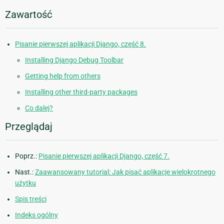
Zawartość
Pisanie pierwszej aplikacji Django, część 8.
Installing Django Debug Toolbar
Getting help from others
Installing other third-party packages
Co dalej?
Przeglądaj
Poprz.:
Pisanie pierwszej aplikacji Django, część 7.
Nast.:
Zaawansowany tutorial: Jak pisać aplikacje wielokrotnego
użytku
Spis treści
Indeks ogólny