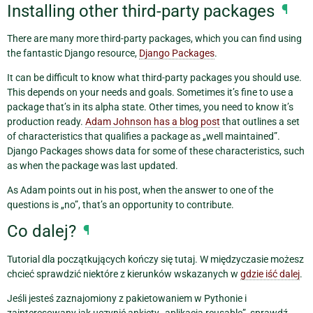
Installing other third-party packages
¶
There are many more third-party packages, which you can find using
the fantastic Django resource,
Django Packages
.
It can be difficult to know what third-party packages you should use.
This depends on your needs and goals. Sometimes it’s fine to use a
package that’s in its alpha state. Other times, you need to know it’s
production ready.
Adam Johnson has a blog post
that outlines a set
of characteristics that qualifies a package as „well maintained”.
Django Packages shows data for some of these characteristics, such
as when the package was last updated.
As Adam points out in his post, when the answer to one of the
questions is „no”, that’s an opportunity to contribute.
Co dalej?
¶
Tutorial dla początkujących kończy się tutaj. W międzyczasie możesz
chcieć sprawdzić niektóre z kierunków wskazanych w
gdzie iść dalej
.
Jeśli jesteś zaznajomiony z pakietowaniem w Pythonie i
zainteresowany jak uczynić ankiety „aplikacją reusable”, sprawdź