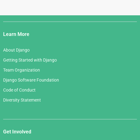
Django
Links
Learn More
About Django
Getting Started with Django
Team Organization
Django Software Foundation
Code of Conduct
Diversity Statement
Get Involved