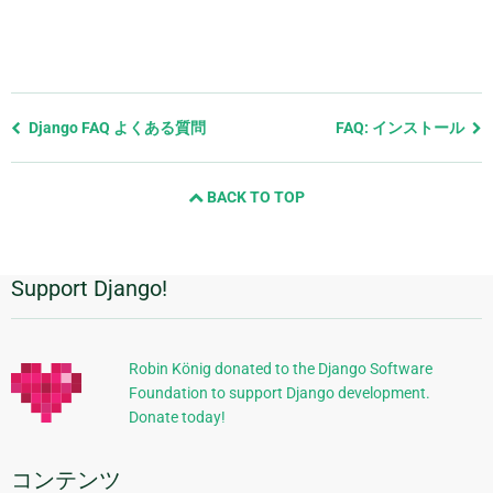
前
Django FAQ よくある質問
FAQ: インストール
の
ペ
BACK TO TOP
ー
ジ
と
次
Support Django!
追
の
ペ
加
ー
的
ジ
Robin König donated to the Django Software
Foundation to support Django development.
な
Donate today!
情
報
コンテンツ