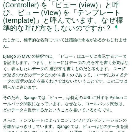
(Controller) を「ビュー (view)」と呼
び、ビュー (View) を「テンプレート
(template)」と呼んでいます。なぜ標
準的な呼び方をしないのですか？
¶
たしかに、標準的な名前については議論の余地があるかもしれませ
ん。
Django の MVC の解釈では、「ビュー」はユーザに表示するデータ
を記述します。つまり、ビューにはデータの
見せ方
を書く必要はな
く、表示したいデータの
選び方
を書くものだと考えます。
ユーザ
が見るのはどのデータなのか
を書くのであって、
ユーザに対するデ
ータの表示の仕方
を書くわけではないということです。この二つは
明らかに違います。
そのため、Django では「ビュー」は特定の URL に対する Python コ
ールバック関数になっています。なぜなら、コールバック関数は、
どのデータを提示するかということを書いているからです。
さらに、テンプレートによってコンテンツとプレゼンテーションの
分離がはっきりしています。Django では、ビューはどのデータを提