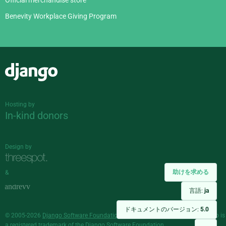
Benevity Workplace Giving Program
Django
Hosting by
In-kind donors
Design by
助けを求める
&
言語:
ja
ドキュメントのバージョン:
5.0
© 2005-2026
Django Software Foundation
and individual contributors. Django is
a
registered trademark
of the Django Software Foundation.