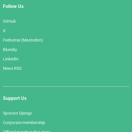
Follow Us
GitHub
X
Fediverse (Mastodon)
Bluesky
LinkedIn
News RSS
Support Us
Sponsor Django
Corporate membership
Official merchandise store