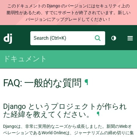
このドキュメントの Django のバージョンにはセキュリティ上の
脆弱性があるため、すでにサポートが終了されています。新しい
バージョンにアップグレードしてください！
Search
M
送
Django
テーマを切
信
ドキュメント
FAQ: 一般的な質問
¶
Django というプロジェクトが作られ
た経緯を教えてください。
¶
Djangoは、非常に実用的なニーズから成長しました。新聞のWebオ
ペレーションであるWorld Onlineは、ジャーナリズムの締め切りに集