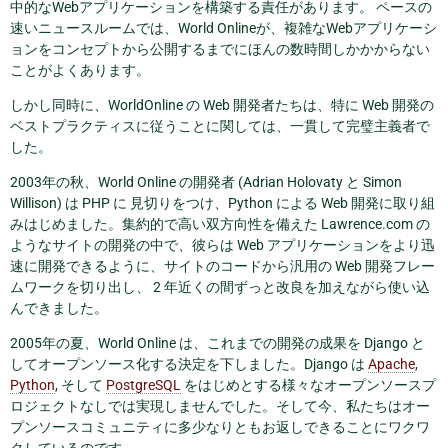
中的なWebアプリケーションを構築する責任があります。 ペースの
速いニュースルームでは、World Onlineが、複雑なWebアプリケーシ
ョンをコンセプトから公開するまでにほんの数時間しかかからない
ことがよくあります。
しかし同時に、WorldOnline の Web 開発者たちは、特に Web 開発の
ベストプラクティスに従うことに関しては、一貫して完璧主義者で
した。
2003年の秋、World Online の開発者 (Adrian Holovaty と Simon
Willison) は PHP に 見切りをつけ、Python による Web 開発に取り組
みはじめました。集約的で高い双方向性を備えた Lawrence.com の
ようなサイトの開発の中で、彼らは Web アプリケーションをより迅
速に開発できるように、サイトのコードから汎用の Web 開発フレー
ムワークを切り出し、 2 年近くの間ずっと改良を加えながら使い込
んできました。
2005年の夏、World Online は、これまでの開発の成果を Django と
してオープンソース化する決定を下しました。Django は
Apache
,
Python
, そして
PostgreSQL
をはじめとする様々なオープンソースプ
ロジェクトなしでは実現しませんでした。そして今、私たちはオー
プンソースコミュニティに多少なりともお返しできることにワクワ