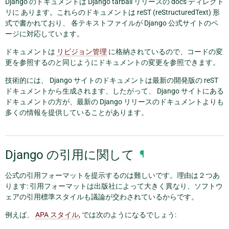
Django のドキュメントは Django tarball リリースの docs ディレクト
リに あります。これらのドキュメントは reST (reStructuredText) 形
式で書かれており、 各テキストファイルが Django 公式サイトのペ
ージに対応しています。
ドキュメントは
リビジョン管理
に格納されているので、コードの変
更を参照するのと同じようにドキュメントの変更を参照できます。
技術的には、 Django サイトのドキュメントは最新の開発版の reST
ドキュメントから生成されます、したがって、 Django サイトにある
ドキュメントの方が、最新の Django リリースのドキュメントよりも
多くの情報を提供していることがあります。
Django の引用に関して
¶
公式の引用フォーマットを提示するのは難しいです。理由は２つあ
ります: 引用フォーマットは出版社によって大きく異なり、ソフトウ
ェアの引用標準スタイルも議論が交わされているからです。
例えば、
APA スタイル
, では次のようになるでしょう: