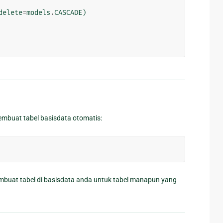
delete
=
models
.
CASCADE
)
embuat tabel basisdata otomatis:
buat tabel di basisdata anda untuk tabel manapun yang