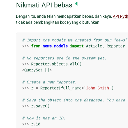
Nikmati API bebas
¶
Dengan itu, anda telah mendapatkan bebas, dan kaya,
API Pyt
tidak ada pembangkitan kode yang dibutuhkan:
# Import the models we created from our "news"
>>>
from
news.models
import
Article
,
Reporter
# No reporters are in the system yet.
>>>
Reporter
.
objects
.
all
()
<
QuerySet
[]
>
# Create a new Reporter.
>>>
r
=
Reporter
(
full_name
=
'John Smith'
)
# Save the object into the database. You have 
>>>
r
.
save
()
# Now it has an ID.
>>>
r
.
id