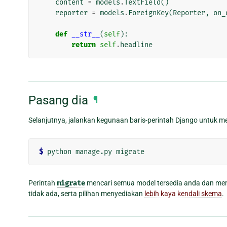
content
=
models
.
TextField
()
reporter
=
models
.
ForeignKey
(
Reporter
,
on_
def
__str__
(
self
):
return
self
.
headline
Pasang dia
¶
Selanjutnya, jalankan kegunaan baris-perintah Django untuk m
$
Perintah
migrate
mencari semua model tersedia anda dan mem
tidak ada, serta pilihan menyediakan
lebih kaya kendali skema
.