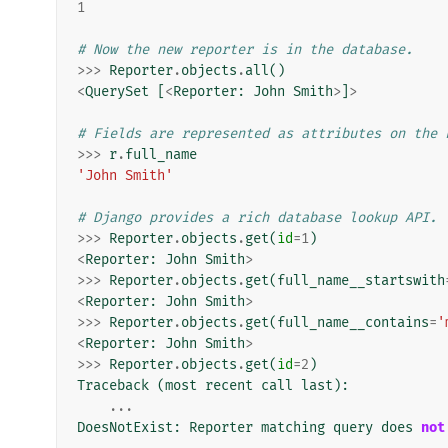
1
# Now the new reporter is in the database.
>>>
Reporter
.
objects
.
all
()
<
QuerySet
[
<
Reporter
:
John
Smith
>
]
>
# Fields are represented as attributes on the 
>>>
r
.
full_name
'John Smith'
# Django provides a rich database lookup API.
>>>
Reporter
.
objects
.
get
(
id
=
1
)
<
Reporter
:
John
Smith
>
>>>
Reporter
.
objects
.
get
(
full_name__startswith
<
Reporter
:
John
Smith
>
>>>
Reporter
.
objects
.
get
(
full_name__contains
=
'
<
Reporter
:
John
Smith
>
>>>
Reporter
.
objects
.
get
(
id
=
2
)
Traceback
(
most
recent
call
last
):
...
DoesNotExist
:
Reporter
matching
query
does
not