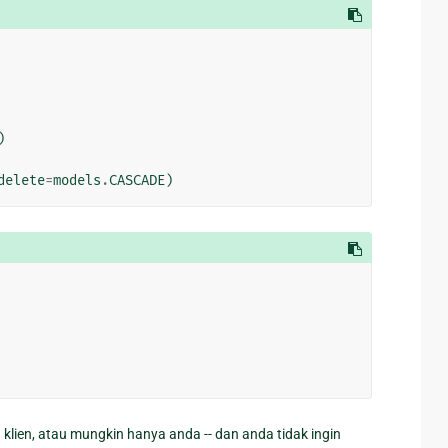
)
delete
=
models
.
CASCADE
)
u klien, atau mungkin hanya anda -- dan anda tidak ingin