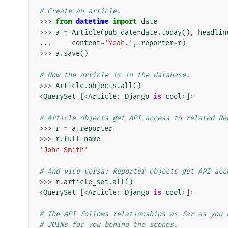
# Create an article.
>>>
from
datetime
import
date
>>>
a
=
Article
(
pub_date
=
date
.
today
(),
headlin
...
content
=
'Yeah.'
,
reporter
=
r
)
>>>
a
.
save
()
# Now the article is in the database.
>>>
Article
.
objects
.
all
()
<
QuerySet
[
<
Article
:
Django
is
cool
>
]
>
# Article objects get API access to related Re
>>>
r
=
a
.
reporter
>>>
r
.
full_name
'John Smith'
# And vice versa: Reporter objects get API acc
>>>
r
.
article_set
.
all
()
<
QuerySet
[
<
Article
:
Django
is
cool
>
]
>
# The API follows relationships as far as you 
# JOINs for you behind the scenes.