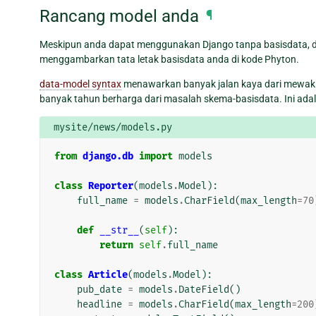
Rancang model anda
¶
Meskipun anda dapat menggunakan Django tanpa basisdata, 
menggambarkan tata letak basisdata anda di kode Phyton.
data-model syntax
menawarkan banyak jalan kaya dari mewakilk
banyak tahun berharga dari masalah skema-basisdata. Ini adal
mysite/news/models.py
from
django.db
import
models
class
Reporter
(
models
.
Model
):
full_name
=
models
.
CharField
(
max_length
=
70
def
__str__
(
self
):
return
self
.
full_name
class
Article
(
models
.
Model
):
pub_date
=
models
.
DateField
()
headline
=
models
.
CharField
(
max_length
=
200