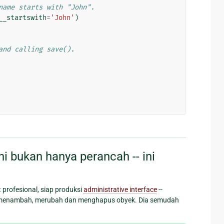
name starts with "John".
__startswith
=
'John'
)
and calling save().
 bukan hanya perancah -- ini
profesional, siap produksi
administrative interface
--
n menambah, merubah dan menghapus obyek. Dia semudah