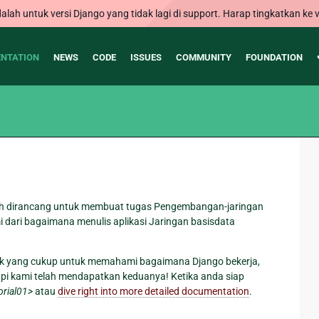
alah untuk versi Django yang tidak lagi di support. Harap tingkatkan ke v
NTATION
NEWS
CODE
ISSUES
COMMUNITY
FOUNDATION
lah dirancang untuk membuat tugas Pengembangan-jaringan
i dari bagaimana menulis aplikasi Jaringan basisdata
nik yang cukup untuk memahami bagaimana Django bekerja,
tetapi kami telah mendapatkan keduanya! Ketika anda siap
torial01>
atau
dive right into more detailed documentation
.