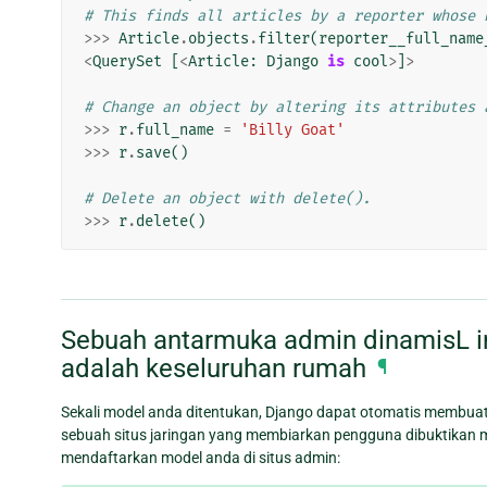
# This finds all articles by a reporter whose 
>>>
Article
.
objects
.
filter
(
reporter__full_name
<
QuerySet
[
<
Article
:
Django
is
cool
>
]
>
# Change an object by altering its attributes 
>>>
r
.
full_name
=
'Billy Goat'
>>>
r
.
save
()
# Delete an object with delete().
>>>
r
.
delete
()
Sebuah antarmuka admin dinamisL ini
adalah keseluruhan rumah
¶
Sekali model anda ditentukan, Django dapat otomatis membuat 
sebuah situs jaringan yang membiarkan pengguna dibuktika
mendaftarkan model anda di situs admin: