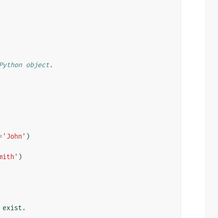
Python object.
=
'John'
)
mith'
)
exist
.