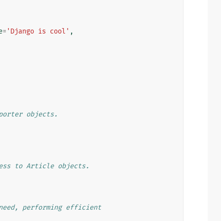
e
=
'Django is cool'
,
porter objects.
ess to Article objects.
need, performing efficient