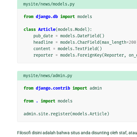
mysite/news/models.py
from
django.db
import
models
class
Article
(
models
.
Model
):
pub_date
=
models
.
DateField
()
headline
=
models
.
CharField
(
max_length
=
200
content
=
models
.
TextField
()
reporter
=
models
.
ForeignKey
(
Reporter
,
on_
mysite/news/admin.py
from
django.contrib
import
admin
from
.
import
models
admin
.
site
.
register
(
models
.
Article
)
Filosofi disini adalah bahwa situs anda disunting oleh staf, ata