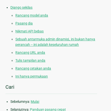
Django sekilas
Rancang model anda
Pasang dia
Nikmati API bebas
Sebuah antarmuka admin dinamisL ini bukan hanya
perancah -- ini adalah keseluruhan rumah
Rancang URL anda
Tulis tampilan anda
Rancang cetakan anda
Ini hanya permukaan
Cari
Sebelumnya:
Mulai
Selanjutnya:
Panduan pasang cepat