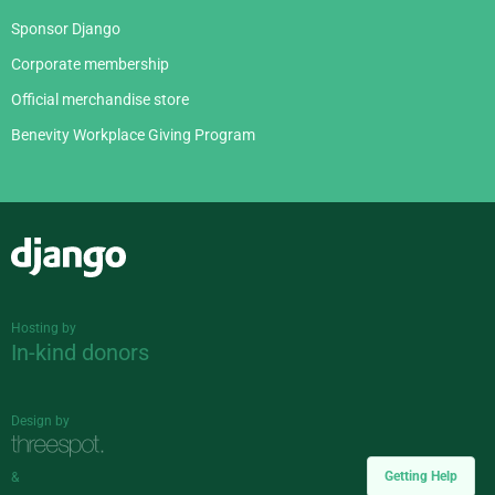
Sponsor Django
Corporate membership
Official merchandise store
Benevity Workplace Giving Program
Django
Hosting by
In-kind donors
Design by
Getting Help
&