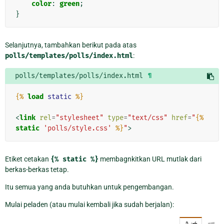
color
:
green
;
}
Selanjutnya, tambahkan berikut pada atas
polls/templates/polls/index.html
:
polls/templates/polls/index.html
¶
{%
load
static
%}
<
link
rel
=
"stylesheet"
type
=
"text/css"
href
=
"
{%
static
'polls/style.css'
%}
"
>
Etiket cetakan
{%
static
%}
membagnkitkan URL mutlak dari
berkas-berkas tetap.
Itu semua yang anda butuhkan untuk pengembangan.
Mulai peladen (atau mulai kembali jika sudah berjalan):