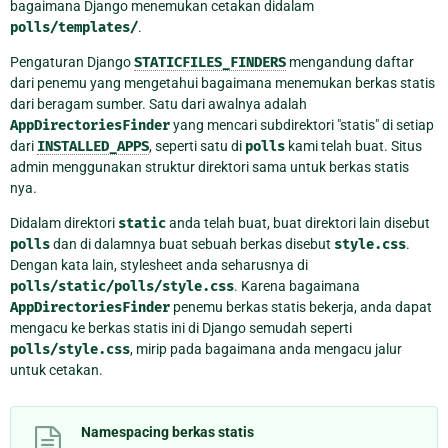
bagaimana Django menemukan cetakan didalam
polls/templates/
.
Pengaturan Django
STATICFILES_FINDERS
mengandung daftar
dari penemu yang mengetahui bagaimana menemukan berkas statis
dari beragam sumber. Satu dari awalnya adalah
AppDirectoriesFinder
yang mencari subdirektori "statis" di setiap
dari
INSTALLED_APPS
, seperti satu di
polls
kami telah buat. Situs
admin menggunakan struktur direktori sama untuk berkas statis
nya.
Didalam direktori
static
anda telah buat, buat direktori lain disebut
polls
dan di dalamnya buat sebuah berkas disebut
style.css
.
Dengan kata lain, stylesheet anda seharusnya di
polls/static/polls/style.css
. Karena bagaimana
AppDirectoriesFinder
penemu berkas statis bekerja, anda dapat
mengacu ke berkas statis ini di Django semudah seperti
polls/style.css
, mirip pada bagaimana anda mengacu jalur
untuk cetakan.
Namespacing berkas statis