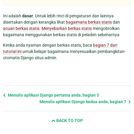
Ini adalah
dasar
. Untuk lebih rinci di pengaturan dan lainnya
disertakan dengan kerangka lihat
bagaimana berkas statis
dan
acuan berkas statis
.
Menyebarkan berkas statis
mengobrolkan
bagaimana menggunakan berkas statis di peladen sebenarnya.
Ketika anda nyaman dengan berkas statis, baca
bagian 7 dari
tutorial ini
untuk belajar bagaimana menyesuaikan pembangkitan-
otomatis Django situs admin.
Previous
Menulis aplikasi Django pertama anda, bagian 5
page
Menulis aplikasi Django kedua anda, bagian 7
and
next
BACK TO TOP
page