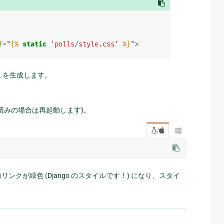
f
=
"
{%
static
'polls/style.css'
%}
"
>
L を生成します。
済みの場合は再起動します)。
/

クが緑色 (Django のスタイルです！) になり、スタイ