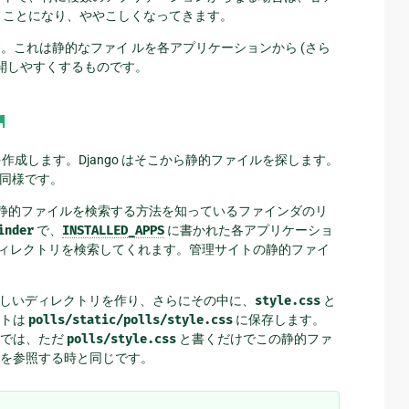
うことになり、ややこしくなってきます。
。これは静的なファイ ルを各アプリケーションから (さら
開しやすくするものです。
¶
作成します。Django はそこから静的ファイルを探します。
同様です。
静的ファイルを検索する方法を知っているファインダのリ
inder
で、
INSTALLED_APPS
に書かれた各アプリケーショ
" サブディレクトリを検索してくれます。管理サイトの静的ファイ
しいディレクトリを作り、さらにその中に、
style.css
と
ートは
polls/static/polls/style.css
に保存します。
 では、ただ
polls/style.css
と書くだけでこの静的ファ
を参照する時と同じです。