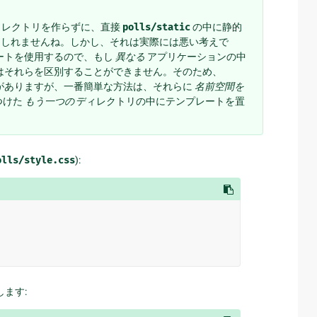
ィレクトリを作らずに、直接
polls/static
の中に静的
もしれませんね。しかし、それは実際には悪い考えで
レートを使用するので、もし
異なる
アプリケーションの中
o はそれらを区別することができません。そのため、
必要がありますが、一番簡単な方法は、それらに
名前空間を
つけた
もう一つの
ディレクトリの中にテンプレートを置
olls/style.css
):
ます: