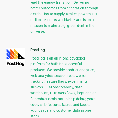
lead the energy transition. Delivering
better outcomes from generation through
distribution to supply, Kraken powers 70+
million accounts worldwide, and is on a
mission to make a big, green dent in the
universe.
PostHog
PostHog is an all-in-one developer
platform for building successful
products. We provide product analytics,
web analytics, session replay, error
tracking, feature flags, experiments,
surveys, LLM observability, data
warehouse, CDP, workflows, logs, and an
AI product assistant to help debug your
code, ship features faster, and keep all
your usage and customer data in one
stack.