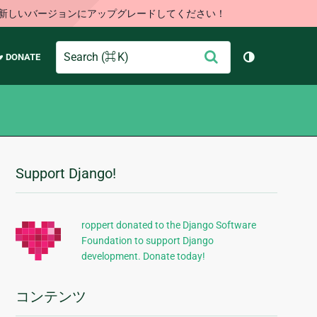
す。新しいバージョンにアップグレードしてください！
Search
送
♥ DONATE
テーマを切り
信
Support Django!
追
加
的
roppert donated to the Django Software
Foundation to support Django
な
development. Donate today!
情
報
コンテンツ