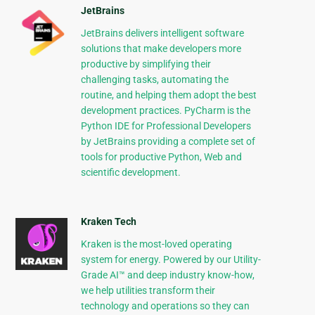
JetBrains
JetBrains delivers intelligent software
solutions that make developers more
productive by simplifying their
challenging tasks, automating the
routine, and helping them adopt the best
development practices. PyCharm is the
Python IDE for Professional Developers
by JetBrains providing a complete set of
tools for productive Python, Web and
scientific development.
Kraken Tech
Kraken is the most-loved operating
system for energy. Powered by our Utility-
Grade AI™ and deep industry know-how,
we help utilities transform their
technology and operations so they can