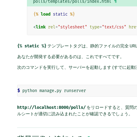
polls/templates/polls/index.html
¶
{%
load
static
%}
<
link
rel
=
"stylesheet"
type
=
"text/css"
hre
{%
static
%}
テンプレートタグは、静的ファイルの完全 UR
あなたが開発する必要があるのは、これですべてです。
次のコマンドを実行して、サーバーを起動します (すでに起動
$
http://localhost:8000/polls/
をリロードすると、質問のリン
ルシートが適切に読み込まれたことが確認できるでしょう。