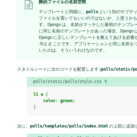
静的ファイルの名前空間
テンプレートと同様に、
polls
という別のサブデ
ファイルを置いてもいいのではないか、と思うか
す。Django は、名前がマッチした最初のテンプ
に同じ名前のテンプレートがあった場合、Djang
Django に正しいテンプレートを教えてあげる
与える
ことです。アプリケーションと同じ名前を
いたのは、そういうわけなのです。
スタイルシートに次のコードを配置します (
polls/static/p
polls/static/polls/style.css
¶
li
a
{
color
:
green
;
}
次に、
polls/templates/polls/index.html
の上部に追加し