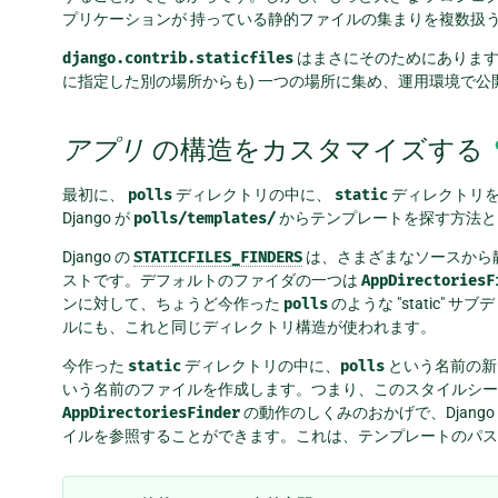
プリケーションが 持っている静的ファイルの集まりを複数扱
django.contrib.staticfiles
はまさにそのためにあります
に指定した別の場所からも) 一つの場所に集め、運用環境で公
アプリ
の構造をカスタマイズする
最初に、
polls
ディレクトリの中に、
static
ディレクトリを
Django が
polls/templates/
からテンプレートを探す方法と
Django の
STATICFILES_FINDERS
は、さまざまなソースから
ストです。デフォルトのファイダの一つは
AppDirectoriesF
ンに対して、ちょうど今作った
polls
のような "static
ルにも、これと同じディレクトリ構造が使われます。
今作った
static
ディレクトリの中に、
polls
という名前の新
いう名前のファイルを作成します。つまり、このスタイルシ
AppDirectoriesFinder
の動作のしくみのおかげで、Django
イルを参照することができます。これは、テンプレートのパス