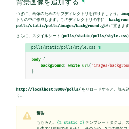
背景画像を追加する
¶
つぎに、画像のためのサブディレクトリを作りましょう。
ima
トリの中に作成します。このディレクトリの中に、
backgrou
polls/static/polls/images/background.gif
に置きま
さらに、スタイルシート (
polls/static/polls/style.css
polls/static/polls/style.css
¶
body
{
background
:
white
url
(
"images/backgrou
}
http://localhost:8000/polls/
をリロードすると、読み
う。
警告
もちろん、
{%
static
%}
テンプレートタグは、スタ
ル内では使用できません。そのため、2つの静的フ