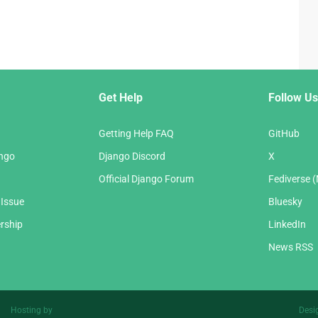
Get Help
Follow Us
Getting Help FAQ
GitHub
ango
Django Discord
X
Official Django Forum
Fediverse 
 Issue
Bluesky
rship
LinkedIn
News RSS
Hosting by
Desi