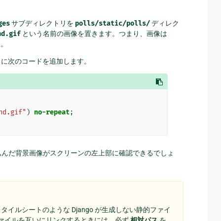
ges
サブディレクトリを
polls/static/polls/
ディレク
nd.gif
という名前の画像を置きます。つまり、画像は
す。
) に次のコードを追加します。
nd.gif"
)
no-repeat
;
込んだ背景画像がスクリーンの左上部に確認できるでしょ
イルシートのような Django が生成しない静的ファイ
ァイルを互いにリンクするときには、必ず
相対パス
を