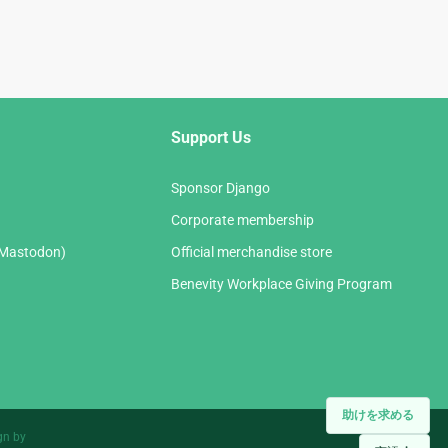
Support Us
Sponsor Django
Corporate membership
(Mastodon)
Official merchandise store
Benevity Workplace Giving Program
助けを求める
gn by