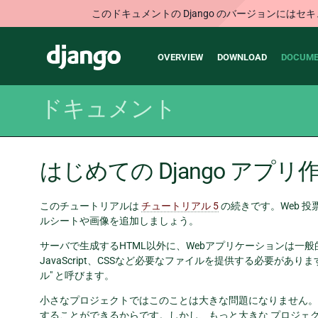
このドキュメントの Django のバージョンに
Main
Django
OVERVIEW
DOWNLOAD
DOCUME
navigation
ドキュメント
はじめての Django アプリ
このチュートリアルは
チュートリアル 5
の続きです。Web 
ルシートや画像を追加しましょう。
サーバで生成するHTML以外に、Webアプリケーションは一
JavaScript、CSSなど必要なファイルを提供する必要があります。
ル" と呼びます。
小さなプロジェクトではこのことは大きな問題になりません。 
することができるからです。しかし、もっと大きな プロジェ