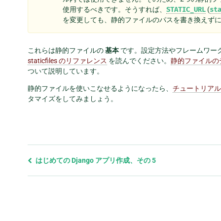
使用するべきです。そうすれば、
STATIC_URL
(
st
を変更しても、静的ファイルのパスを書き換えず
これらは静的ファイルの
基本
です。設定方法やフレームワー
staticfiles のリファレンス
を読んでください。
静的ファイルの
ついて説明しています。
静的ファイルを使いこなせるようになったら、
チュートリアル
タマイズをしてみましょう。
前
はじめての Django アプリ作成、その 5
の
ペ
ー
ジ
と