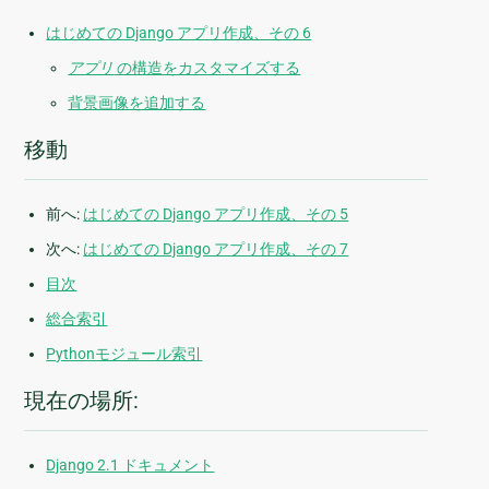
はじめての Django アプリ作成、その 6
アプリ
の構造をカスタマイズする
背景画像を追加する
移動
前へ:
はじめての Django アプリ作成、その 5
次へ:
はじめての Django アプリ作成、その 7
目次
総合索引
Pythonモジュール索引
現在の場所:
Django 2.1 ドキュメント