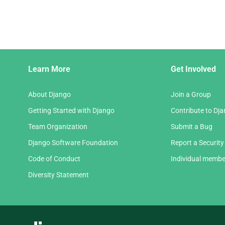
次
の
ペ
ー
ジ
Django
Learn More
Get Involved
Links
About Django
Join a Group
Getting Started with Django
Contribute to Dj
Team Organization
Submit a Bug
Django Software Foundation
Report a Security
Code of Conduct
Individual membe
Diversity Statement