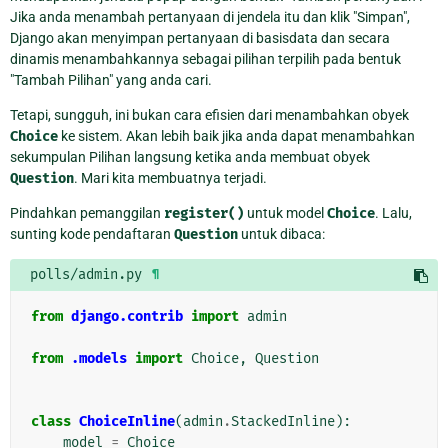
Jika anda menambah pertanyaan di jendela itu dan klik "Simpan",
Django akan menyimpan pertanyaan di basisdata dan secara
dinamis menambahkannya sebagai pilihan terpilih pada bentuk
"Tambah Pilihan" yang anda cari.
Tetapi, sungguh, ini bukan cara efisien dari menambahkan obyek
Choice
ke sistem. Akan lebih baik jika anda dapat menambahkan
sekumpulan Pilihan langsung ketika anda membuat obyek
Question
. Mari kita membuatnya terjadi.
Pindahkan pemanggilan
register()
untuk model
Choice
. Lalu,
sunting kode pendaftaran
Question
untuk dibaca:
polls/admin.py
¶
from
django.contrib
import
admin
from
.models
import
Choice
,
Question
class
ChoiceInline
(
admin
.
StackedInline
):
model
=
Choice