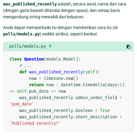
was_published_recently
adalah, secara awal, nama dari cara
(dengan garis bawah ditandai dengan spasi), dan setiap baris
mengandung string mewakili dari keluaran.
Anda dapat memperbaiki itu dengan memberikan cara itu (di
polls/models.py
) sedikit atribut, seperti berikut:
polls/models.py
¶
class
Question
(
models
.
Model
):
# ...
def
was_published_recently
(
self
):
now
=
timezone
.
now
()
return
now
-
datetime
.
timedelta
(
days
=
1
)
<=
self
.
pub_date
<=
now
was_published_recently
.
admin_order_field
=
'pub_date'
was_published_recently
.
boolean
=
True
was_published_recently
.
short_description
=
'Published recently?'