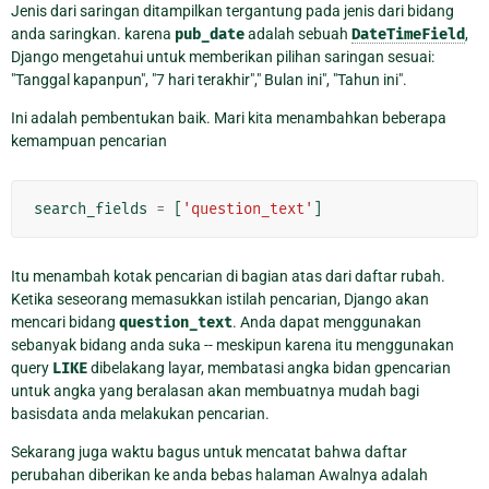
Jenis dari saringan ditampilkan tergantung pada jenis dari bidang
anda saringkan. karena
pub_date
adalah sebuah
DateTimeField
,
Django mengetahui untuk memberikan pilihan saringan sesuai:
"Tanggal kapanpun", "7 hari terakhir"," Bulan ini", "Tahun ini".
Ini adalah pembentukan baik. Mari kita menambahkan beberapa
kemampuan pencarian
search_fields
=
[
'question_text'
]
Itu menambah kotak pencarian di bagian atas dari daftar rubah.
Ketika seseorang memasukkan istilah pencarian, Django akan
mencari bidang
question_text
. Anda dapat menggunakan
sebanyak bidang anda suka -- meskipun karena itu menggunakan
query
LIKE
dibelakang layar, membatasi angka bidan gpencarian
untuk angka yang beralasan akan membuatnya mudah bagi
basisdata anda melakukan pencarian.
Sekarang juga waktu bagus untuk mencatat bahwa daftar
perubahan diberikan ke anda bebas halaman Awalnya adalah