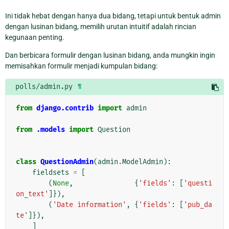
Ini tidak hebat dengan hanya dua bidang, tetapi untuk bentuk admin
dengan lusinan bidang, memilih urutan intuitif adalah rincian
kegunaan penting.
Dan berbicara formulir dengan lusinan bidang, anda mungkin ingin
memisahkan formulir menjadi kumpulan bidang:
polls/admin.py
¶
from
django.contrib
import
admin
from
.models
import
Question
class
QuestionAdmin
(
admin
.
ModelAdmin
):
fieldsets
=
[
(
None
,
{
'fields'
:
[
'questi
on_text'
]}),
(
'Date information'
,
{
'fields'
:
[
'pub_da
te'
]}),
]