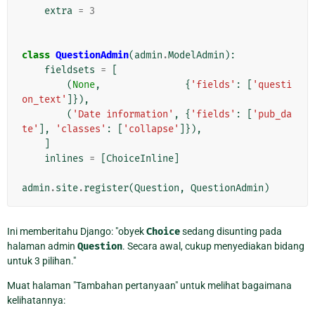
extra
=
3
class
QuestionAdmin
(
admin
.
ModelAdmin
):
fieldsets
=
[
(
None
,
{
'fields'
:
[
'questi
on_text'
]}),
(
'Date information'
,
{
'fields'
:
[
'pub_da
te'
],
'classes'
:
[
'collapse'
]}),
]
inlines
=
[
ChoiceInline
]
admin
.
site
.
register
(
Question
,
QuestionAdmin
)
Ini memberitahu Django: "obyek
Choice
sedang disunting pada
halaman admin
Question
. Secara awal, cukup menyediakan bidang
untuk 3 pilihan."
Muat halaman "Tambahan pertanyaan" untuk melihat bagaimana
kelihatannya: