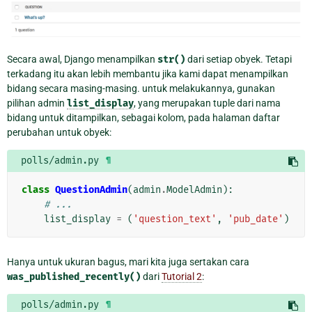
Secara awal, Django menampilkan
str()
dari setiap obyek. Tetapi
terkadang itu akan lebih membantu jika kami dapat menampilkan
bidang secara masing-masing. untuk melakukannya, gunakan
pilihan admin
list_display
, yang merupakan tuple dari nama
bidang untuk ditampilkan, sebagai kolom, pada halaman daftar
perubahan untuk obyek:
polls/admin.py
¶
class
QuestionAdmin
(
admin
.
ModelAdmin
):
# ...
list_display
=
(
'question_text'
,
'pub_date'
)
Hanya untuk ukuran bagus, mari kita juga sertakan cara
was_published_recently()
dari
Tutorial 2
:
polls/admin.py
¶