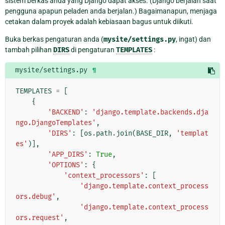
sistem berkas anda yang Django dapat akses. (Django berjalan saat
pengguna apapun peladen anda berjalan.) Bagaimanapun, menjaga
cetakan dalam proyek adalah kebiasaan bagus untuk diikuti.
Buka berkas pengaturan anda (
mysite/settings.py
, ingat) dan
tambah pilihan
DIRS
di pengaturan
TEMPLATES
:
mysite/settings.py
¶
TEMPLATES
=
[
{
'BACKEND'
:
'django.template.backends.dja
ngo.DjangoTemplates'
,
'DIRS'
:
[
os
.
path
.
join
(
BASE_DIR
,
'templat
es'
)],
'APP_DIRS'
:
True
,
'OPTIONS'
:
{
'context_processors'
:
[
'django.template.context_process
ors.debug'
,
'django.template.context_process
ors.request'
,