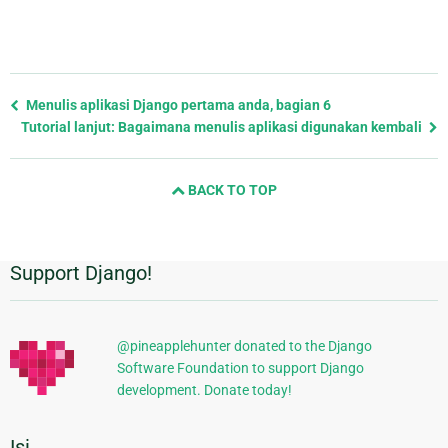
Previous
Menulis aplikasi Django pertama anda, bagian 6
page
Tutorial lanjut: Bagaimana menulis aplikasi digunakan kembali
and
next
BACK TO TOP
page
Support Django!
Informasi
Tambahan
@pineapplehunter donated to the Django
Software Foundation to support Django
development. Donate today!
Isi