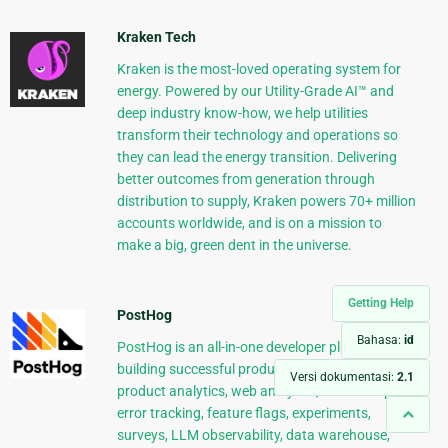
Kraken Tech
Kraken is the most-loved operating system for
energy. Powered by our Utility-Grade AI™ and
deep industry know-how, we help utilities
transform their technology and operations so
they can lead the energy transition. Delivering
better outcomes from generation through
distribution to supply, Kraken powers 70+ million
accounts worldwide, and is on a mission to
make a big, green dent in the universe.
Getting Help
PostHog
Bahasa:
id
PostHog is an all-in-one developer platform for
building successful products. We provide
Versi dokumentasi:
2.1
product analytics, web analytics, session replay,
error tracking, feature flags, experiments,
surveys, LLM observability, data warehouse,