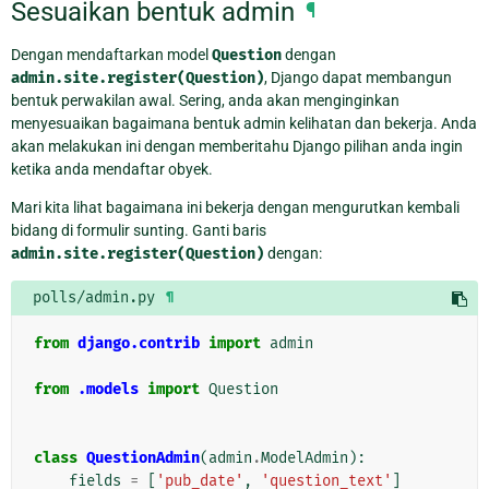
Sesuaikan bentuk admin
¶
Dengan mendaftarkan model
Question
dengan
admin.site.register(Question)
, Django dapat membangun
bentuk perwakilan awal. Sering, anda akan menginginkan
menyesuaikan bagaimana bentuk admin kelihatan dan bekerja. Anda
akan melakukan ini dengan memberitahu Django pilihan anda ingin
ketika anda mendaftar obyek.
Mari kita lihat bagaimana ini bekerja dengan mengurutkan kembali
bidang di formulir sunting. Ganti baris
admin.site.register(Question)
dengan:
polls/admin.py
¶
from
django.contrib
import
admin
from
.models
import
Question
class
QuestionAdmin
(
admin
.
ModelAdmin
):
fields
=
[
'pub_date'
,
'question_text'
]