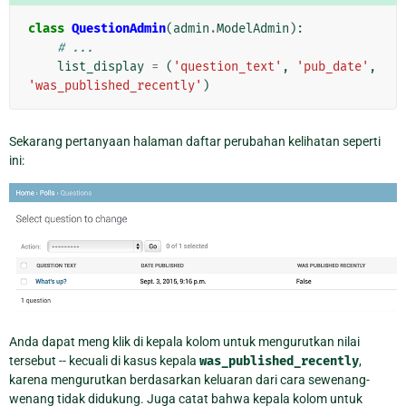
class
QuestionAdmin
(
admin
.
ModelAdmin
):
# ...
list_display
=
(
'question_text'
,
'pub_date'
,
'was_published_recently'
)
Sekarang pertanyaan halaman daftar perubahan kelihatan seperti
ini:
Anda dapat meng klik di kepala kolom untuk mengurutkan nilai
tersebut -- kecuali di kasus kepala
was_published_recently
,
karena mengurutkan berdasarkan keluaran dari cara sewenang-
wenang tidak didukung. Juga catat bahwa kepala kolom untuk