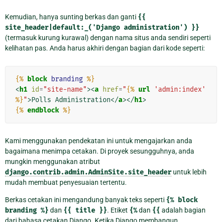
Kemudian, hanya sunting berkas dan ganti
{{
site_header|default:_('Django
administration')
}}
(termasuk kurung kurawal) dengan nama situs anda sendiri seperti
kelihatan pas. Anda harus akhiri dengan bagian dari kode seperti:
{%
block
branding
%}
<
h1
id
=
"site-name"
><
a
href
=
"
{%
url
'admin:index'
%}
"
>
Polls Administration
</
a
></
h1
>
{%
endblock
%}
Kami menggunakan pendekatan ini untuk mengajarkan anda
bagaimana menimpa cetakan. Di proyek sesungguhnya, anda
mungkin menggunakan atribut
django.contrib.admin.AdminSite.site_header
untuk lebih
mudah membuat penyesuaian tertentu.
Berkas cetakan ini mengandung banyak teks seperti
{%
block
branding
%}
dan
{{
title
}}
. Etiket
{%
dan
{{
adalah bagian
dari bahasa cetakan Django. Ketika Django membangun