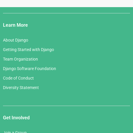
Django
Links
Learn More
About Django
Getting Started with Django
Team Organization
Django Software Foundation
Code of Conduct
Diversity Statement
Get Involved
Join a Group