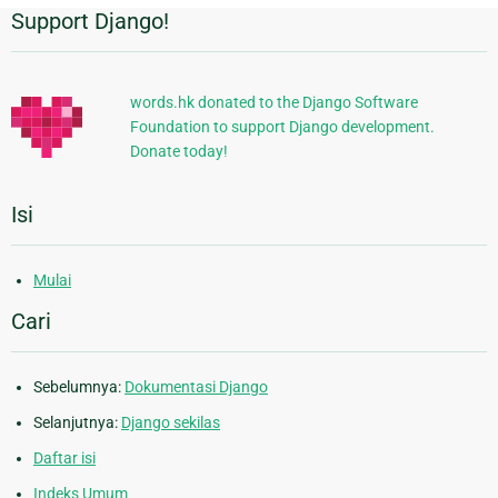
Support Django!
Informasi
Tambahan
words.hk donated to the Django Software
Foundation to support Django development.
Donate today!
Isi
Mulai
Cari
Sebelumnya:
Dokumentasi Django
Selanjutnya:
Django sekilas
Daftar isi
Indeks Umum