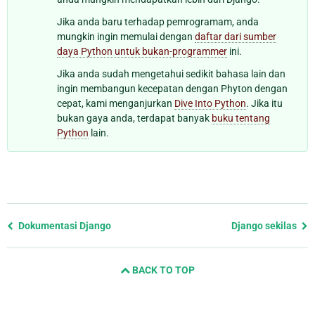
Jika anda baru terhadap pemrogramam, anda
mungkin ingin memulai dengan
daftar dari sumber
daya Python untuk bukan-programmer
ini.
Jika anda sudah mengetahui sedikit bahasa lain dan
ingin membangun kecepatan dengan Phyton dengan
cepat, kami menganjurkan
Dive Into Python
. Jika itu
bukan gaya anda, terdapat banyak
buku tentang
Python
lain.
Previous
Dokumentasi Django
Django sekilas
page
and
BACK TO TOP
next
page