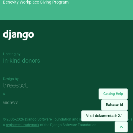
Benevity Workplace Giving Program
Django
Hosting by
In-kind donors
Design by
Getting Help
&
Bahasa:
id
Versi dokumentasi:
2.1
© 2005-2026
Django Software Foundation
and individual contributors. Django is
a
registered trademark
of the Django Software Foundation.