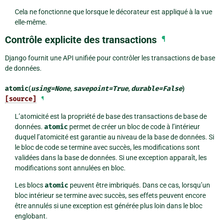
Cela ne fonctionne que lorsque le décorateur est appliqué à la vue
elle-même.
Contrôle explicite des transactions
¶
Django fournit une API unifiée pour contrôler les transactions de base
de données.
atomic
(
using
=
None
,
savepoint
=
True
,
durable
=
False
)
[source]
¶
L’atomicité est la propriété de base des transactions de base de
données.
atomic
permet de créer un bloc de code à l’intérieur
duquel l’atomicité est garantie au niveau de la base de données. Si
le bloc de code se termine avec succès, les modifications sont
validées dans la base de données. Si une exception apparaît, les
modifications sont annulées en bloc.
Les blocs
atomic
peuvent être imbriqués. Dans ce cas, lorsqu’un
bloc intérieur se termine avec succès, ses effets peuvent encore
être annulés si une exception est générée plus loin dans le bloc
englobant.