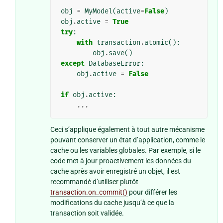
obj
=
MyModel
(
active
=
False
)
obj
.
active
=
True
try
:
with
transaction
.
atomic
():
obj
.
save
()
except
DatabaseError
:
obj
.
active
=
False
if
obj
.
active
:
...
Ceci s’applique également à tout autre mécanisme
pouvant conserver un état d’application, comme le
cache ou les variables globales. Par exemple, si le
code met à jour proactivement les données du
cache après avoir enregistré un objet, il est
recommandé d’utiliser plutôt
transaction.on_commit()
pour différer les
modifications du cache jusqu’à ce que la
transaction soit validée.