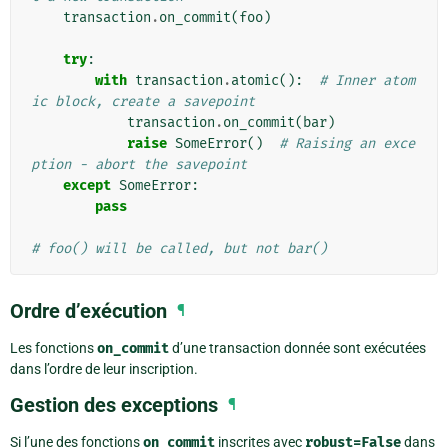
transaction
.
on_commit
(
foo
)
try
:
with
transaction
.
atomic
():
# Inner atom
ic block, create a savepoint
transaction
.
on_commit
(
bar
)
raise
SomeError
()
# Raising an exce
ption - abort the savepoint
except
SomeError
:
pass
# foo() will be called, but not bar()
Ordre d’exécution
¶
Les fonctions
on_commit
d’une transaction donnée sont exécutées
dans l’ordre de leur inscription.
Gestion des exceptions
¶
Si l’une des fonctions
on_commit
inscrites avec
robust=False
dans