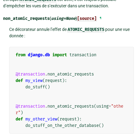
d’empêcher les vues de s’exécuter dans une transaction.
non_atomic_requests
(
using
=
None
)
[source]
¶
Ce décorateur annule l’effet de
ATOMIC_REQUESTS
pour une vue
donnée :
from
django.db
import
transaction
@transaction
.
non_atomic_requests
def
my_view
(
request
):
do_stuff
()
@transaction
.
non_atomic_requests
(
using
=
"othe
r"
)
def
my_other_view
(
request
):
do_stuff_on_the_other_database
()