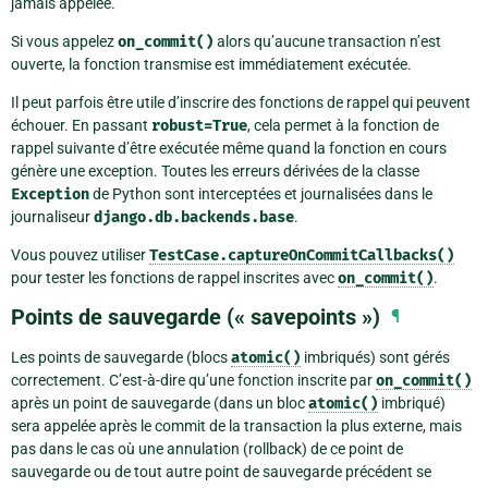
jamais appelée.
Si vous appelez
on_commit()
alors qu’aucune transaction n’est
ouverte, la fonction transmise est immédiatement exécutée.
Il peut parfois être utile d’inscrire des fonctions de rappel qui peuvent
échouer. En passant
robust=True
, cela permet à la fonction de
rappel suivante d’être exécutée même quand la fonction en cours
génère une exception. Toutes les erreurs dérivées de la classe
Exception
de Python sont interceptées et journalisées dans le
journaliseur
django.db.backends.base
.
Vous pouvez utiliser
TestCase.captureOnCommitCallbacks()
pour tester les fonctions de rappel inscrites avec
on_commit()
.
Points de sauvegarde (« savepoints »)
¶
Les points de sauvegarde (blocs
atomic()
imbriqués) sont gérés
correctement. C’est-à-dire qu’une fonction inscrite par
on_commit()
après un point de sauvegarde (dans un bloc
atomic()
imbriqué)
sera appelée après le commit de la transaction la plus externe, mais
pas dans le cas où une annulation (rollback) de ce point de
sauvegarde ou de tout autre point de sauvegarde précédent se