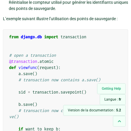
Réinitialise le compteur utilisé pour générer les identifiants uniques
des points de sauvegarde.
L’exemple suivant illustre l’utilisation des points de sauvegarde :
from
django.db
import
transaction
# open a transaction
@transaction
.
atomic
def
viewfunc
(
request
):
a
.
save
()
# transaction now contains a.save()
Getting Help
sid
=
transaction
.
savepoint
()
Langue :
fr
b
.
save
()
# transaction now contains a.save() and b.sa
Version de la documentation :
5.2
ve()
if
want_to_keep_b
: