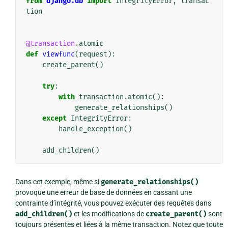
from
django.db
import
IntegrityError
,
transac
tion
@transaction
.
atomic
def
viewfunc
(
request
):
create_parent
()
try
:
with
transaction
.
atomic
():
generate_relationships
()
except
IntegrityError
:
handle_exception
()
add_children
()
Dans cet exemple, même si
generate_relationships()
provoque une erreur de base de données en cassant une
contrainte d’intégrité, vous pouvez exécuter des requêtes dans
add_children()
et les modifications de
create_parent()
sont
toujours présentes et liées à la même transaction. Notez que toute