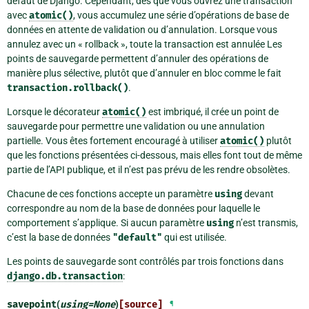
défaut de Django. Cependant, dès que vous ouvrez une transaction
avec
atomic()
, vous accumulez une série d’opérations de base de
données en attente de validation ou d’annulation. Lorsque vous
annulez avec un « rollback », toute la transaction est annulée Les
points de sauvegarde permettent d’annuler des opérations de
manière plus sélective, plutôt que d’annuler en bloc comme le fait
transaction.rollback()
.
Lorsque le décorateur
atomic()
est imbriqué, il crée un point de
sauvegarde pour permettre une validation ou une annulation
partielle. Vous êtes fortement encouragé à utiliser
atomic()
plutôt
que les fonctions présentées ci-dessous, mais elles font tout de même
partie de l’API publique, et il n’est pas prévu de les rendre obsolètes.
Chacune de ces fonctions accepte un paramètre
using
devant
correspondre au nom de la base de données pour laquelle le
comportement s’applique. Si aucun paramètre
using
n’est transmis,
c’est la base de données
"default"
qui est utilisée.
Les points de sauvegarde sont contrôlés par trois fonctions dans
django.db.transaction
:
savepoint
(
using
=
None
)
[source]
¶