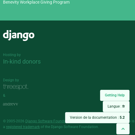
Benevity Workplace Giving Program
Django
Hosting by
In-kind donors
Design by
Getting Help
&
Langue :
fr
Version de la documentation :
5.2
© 2005-2026
Django Software Foundation
and individual contributors. Django is
a
registered trademark
of the Django Software Foundation.