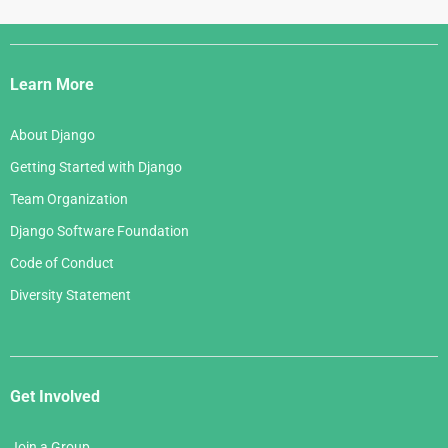
Django
Links
Learn More
About Django
Getting Started with Django
Team Organization
Django Software Foundation
Code of Conduct
Diversity Statement
Get Involved
Join a Group