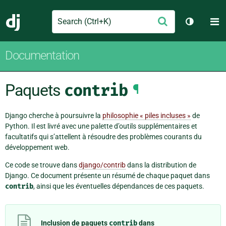
Search
M
Envoyer
Django
Changer 
Documentation
Paquets
contrib
¶
Django cherche à poursuivre la
philosophie « piles incluses »
de
Python. Il est livré avec une palette d’outils supplémentaires et
facultatifs qui s’attellent à résoudre des problèmes courants du
développement web.
Ce code se trouve dans
django/contrib
dans la distribution de
Django. Ce document présente un résumé de chaque paquet dans
contrib
, ainsi que les éventuelles dépendances de ces paquets.
Inclusion de paquets
contrib
dans